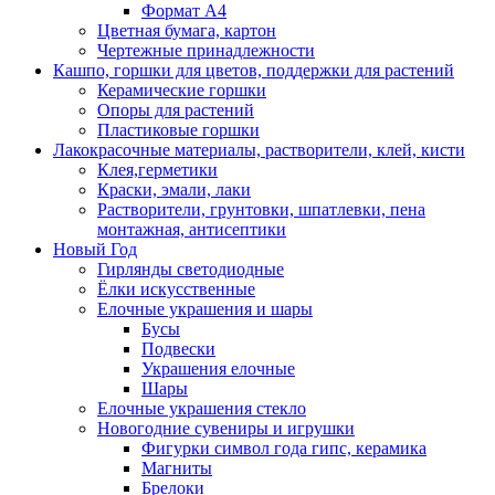
Формат А4
Цветная бумага, картон
Чертежные принадлежности
Кашпо, горшки для цветов, поддержки для растений
Керамические горшки
Опоры для растений
Пластиковые горшки
Лакокрасочные материалы, растворители, клей, кисти
Клея,герметики
Краски, эмали, лаки
Растворители, грунтовки, шпатлевки, пена
монтажная, антисептики
Новый Год
Гирлянды светодиодные
Ёлки искусственные
Елочные украшения и шары
Бусы
Подвески
Украшения елочные
Шары
Елочные украшения стекло
Новогодние сувениры и игрушки
Фигурки символ года гипс, керамика
Магниты
Брелоки