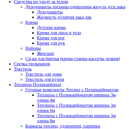
Средства по уходу за телом
Дезодоранты,лосьоны,одеколоны,жид-ть д/сн.лака
Дезодоранты
Жидкость д/снятия лака,лак
Крема
Детские крема
Крема для лица и тела
Крема для ног
Крема для рук
Наборы
Женские
Ср-ва для бритья (крема,станки,кассеты,лезвия)
Срезка тюльпанов
Текстиль
Текстиль для дома
Текстиль для кухни
Теплицы Поликарбонат
Готовые комплекты Теплиц с Поликарбонатом
Теплицы с Поликарбонатом ширина 3м
длина 4м
Теплицы с Поликарбонатом ширина 3м
длина 6м
Теплицы с Поликарбонатом ширина 3м
длина 8м
Каркасы теплиц, удлинения, парники