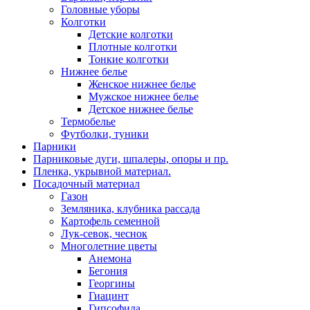
Головные уборы
Колготки
Детские колготки
Плотные колготки
Тонкие колготки
Нижнее белье
Женское нижнее белье
Мужское нижнее белье
Детское нижнее белье
Термобелье
Футболки, туники
Парники
Парниковые дуги, шпалеры, опоры и пр.
Пленка, укрывной материал.
Посадочный материал
Газон
Земляника, клубника рассада
Картофель семенной
Лук-севок, чеснок
Многолетние цветы
Анемона
Бегония
Георгины
Гиацинт
Гипсофила