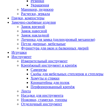
Резинки
Украшения
Маникюр, педикюр
Расчески, зеркала
Грядки, компостеры
Замочно-скобяные изделия
Замок врезной
Замок навесной
Замок накладной
Личинка для замка (цилиндровый механизм)
Петли дверные, мебельные
Фурнитура для окон и балконных дверей
Игрушки
Инструмент
Измерительный инструмент
Крепёжный инструмент и крепёж
Саморезы
Скобы для мебельных степлеров и степлеры
Хомуты и стяжки
Кронштейны для полок
Перфорированный крепёж
Лента
Насадки для инструмента
Ножовки, стамески, топоры
Отделочный инструмент