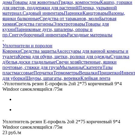
дома
Товары для животных
Грядки, компостеры
Кашпо, горшки
для цветов, поддержки для растений
Пленка, укрывной
материал.
Садовый инвентарь
Парники
Канцтовары
Вазоны,
ящики балконные
Средства от тараканов, моли
Бытовая
химия
Средства гигиены
Электротовары
Товары для
кухни
Парниковые дуги, шпалеры, опоры и
пр.
Снегоуборочный инвентарь
Расходные материалы
-
Уплотнители и поролон
Коврики
Средства защиты
Аксессуары для ванной комнаты и
туалета
Крема для обуви, щетки, ролики для одежды
Сушилка
д/белья,доски гладильные
Свечи хозяйственные, ящики
почтовые, стяжки для груза
Мыльницы
Скатерти
Тазы
пластмассовые
Перчатки
Термометры
Вешалки
Прищепки
Инвент
для уборки
Шнуры, шпагаты, веревки
Клейкая лента
-
Уплотнитель резин E-профиль 2ой 2*75 коричневый 9*4
Windoor самоклеящийся /75м
Уплотнитель резин E-профиль 2ой 2*75 коричневый 9*4
Windoor самоклеящийся /75м
23
руб.
/м