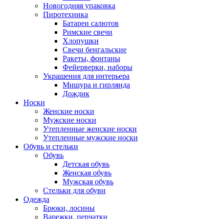
Новогодняя упаковка
Пиротехника
Батареи салютов
Римские свечи
Хлопушки
Свечи бенгальские
Ракеты, фонтаны
Фейерверки, наборы
Украшения для интерьера
Мишура и гирлянда
Дождик
Носки
Женские носки
Мужские носки
Утепленные женские носки
Утепленные мужские носки
Обувь и стельки
Обувь
Детская обувь
Женская обувь
Мужская обувь
Стельки для обуви
Одежда
Брюки, лосины
Варежки, перчатки