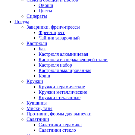
Овощи
Цветы
Сидераты
Посуда
Заварники, френч-прессы
Френч-пресс
Чайник заварочный
Кастрюли
Бак
Кастрюля алюминиевая
Кастрюля из нержавеющей стали
Кастрюля набор
Кастрюля эмалированная
Ковш
Кружки
Кружки керамические
Кружки металлические
Кружки стеклянные
Кувшины
Миски, тазы
Противни, формы для выпечки
Салатники
Салатники керамика
Салатники стекло