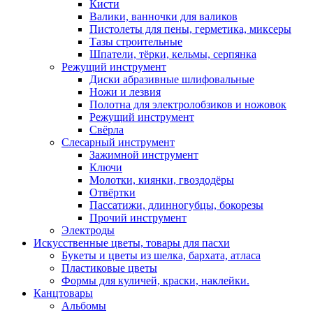
Кисти
Валики, ванночки для валиков
Пистолеты для пены, герметика, миксеры
Тазы строительные
Шпатели, тёрки, кельмы, серпянка
Режущий инструмент
Диски абразивные шлифовальные
Ножи и лезвия
Полотна для электролобзиков и ножовок
Режущий инструмент
Свёрла
Слесарный инструмент
Зажимной инструмент
Ключи
Молотки, киянки, гвоздодёры
Отвёртки
Пассатижи, длинногубцы, бокорезы
Прочий инструмент
Электроды
Искусственные цветы, товары для пасхи
Букеты и цветы из шелка, бархата, атласа
Пластиковые цветы
Формы для куличей, краски, наклейки.
Канцтовары
Альбомы