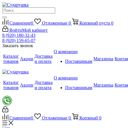
Сравнение
0
Отложенные
0
Корзина
0
пуста
0
Войти
Мой кабинет
8 (920) 180-32-43
8 (920) 159-65-07
Заказать звонок
О компании
Каталог
Доставка
Акции
Магазины
Конта
товаров
и оплата
Поставщикам
О компании
Каталог
Доставка
Акции
Магазины
Конта
товаров
и оплата
Поставщикам
Сравнение
0
Отложенные
0
Корзина
0
0