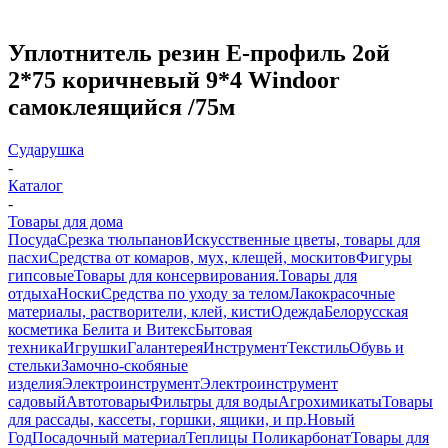
Уплотнитель резин E-профиль 2ой
2*75 коричневый 9*4 Windoor
самоклеящийся /75м
Сударушка
-
Каталог
-
Товары для дома
Посуда
Срезка тюльпанов
Искусственные цветы, товары для
пасхи
Средства от комаров, мух, клещей, москитов
Фигуры
гипсовые
Товары для консервирования.
Товары для
отдыха
Носки
Средства по уходу за телом
Лакокрасочные
материалы, растворители, клей, кисти
Одежда
Белорусская
косметика Белита и Витекс
Бытовая
техника
Игрушки
Галантерея
Инструмент
Текстиль
Обувь и
стельки
Замочно-скобяные
изделия
Электроинструмент
Электроинструмент
садовый
Автотовары
Фильтры для воды
Агрохимикаты
Товары
для рассады, кассеты, горшки, ящики, и пр.
Новый
Год
Посадочный материал
Теплицы Поликарбонат
Товары для