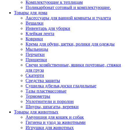
Комплектующие к теплицам
Поликарбонат сотовый и комплектующие.
Товары для дома
Аксессуары для ванной комнаты и туалета
Вешалки
Инвентарь для уборки
Клейкая лента
Коврики
Крема для обуви, щетки, ролики для одежды
Мыльницы
Перчатки
Прищепки
Свечи хозяйственные, ящики почтовые, стяжки
для груза
Скатерти
Средства защиты
Сушилка д/белья,доски гладильные
Тазы пластмассовые
Термометры
Уплотнители и поролон
Шнуры, шпагаты, веревки
Товары для животных
Амуниция для кошек и собак
Гигиена и уход за животными
Игрушки для животных