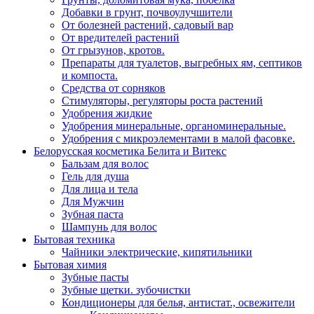
Добавки в грунт, почвоулучшители
От болезней растений, садовый вар
От вредителей растений
От грызунов, кротов.
Препараты для туалетов, выгребных ям, септиков
и компоста.
Средства от сорняков
Стимуляторы, регуляторы роста растений
Удобрения жидкие
Удобрения минеральные, органоминеральные.
Удобрения с микроэлементами в малой фасовке.
Белорусская косметика Белита и Витекс
Бальзам для волос
Гель для душа
Для лица и тела
Для Мужчин
Зубная паста
Шампунь для волос
Бытовая техника
Чайники электрические, кипятильники
Бытовая химия
Зубные пасты
Зубные щетки. зубочистки
Кондиционеры для белья, антистат., освежители