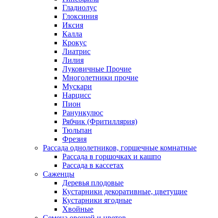
Гладиолус
Глоксиния
Иксия
Калла
Крокус
Лиатрис
Лилия
Луковичные Прочие
Многолетники прочие
Мускари
Нарцисс
Пион
Ранункулюс
Рябчик (Фритиллярия)
Тюльпан
Фрезия
Рассада однолетников, горшечные комнатные
Рассада в горшочках и кашпо
Рассада в кассетах
Саженцы
Деревья плодовые
Кустарники декоративные, цветущие
Кустарники ягодные
Хвойные
Семена овощей и цветов