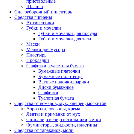
приствольные
Шланги
Снегоуборочный инвентарь
Средства гигиены
Антисептики
Губки и мочалки
Губки и мочалки для посуды
Губки и мочалки для тела
Маски
Мешки для мусора
Пластырь
Прокладки
Салфетки, туалетная бумага
Бумажные платочки
Бумажные полотенца
Ватные палочки,шарики
Диски бумажные
Салфетки
Туалетная бумага
Средства от комаров, мух, клещей, москитов
Аэрозоли, лосьоны, крема
Ленты и приманки от мух
Спирали, свечи, светильники, сетки
Фумигаторы, жидкости, пластины
Средства от тараканов, моли