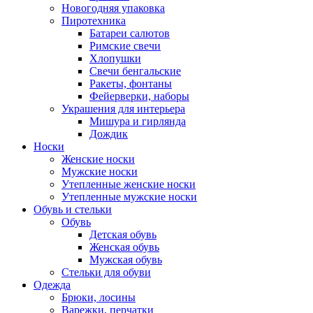
Новогодняя упаковка
Пиротехника
Батареи салютов
Римские свечи
Хлопушки
Свечи бенгальские
Ракеты, фонтаны
Фейерверки, наборы
Украшения для интерьера
Мишура и гирлянда
Дождик
Носки
Женские носки
Мужские носки
Утепленные женские носки
Утепленные мужские носки
Обувь и стельки
Обувь
Детская обувь
Женская обувь
Мужская обувь
Стельки для обуви
Одежда
Брюки, лосины
Варежки, перчатки