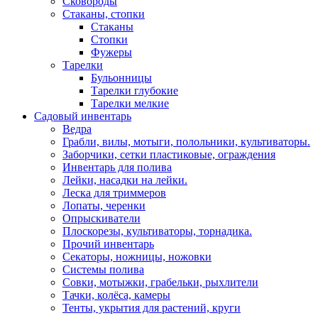
Сковороды
Стаканы, стопки
Стаканы
Стопки
Фужеры
Тарелки
Бульонницы
Тарелки глубокие
Тарелки мелкие
Садовый инвентарь
Ведра
Грабли, вилы, мотыги, полольники, культиваторы.
Заборчики, сетки пластиковые, ограждения
Инвентарь для полива
Лейки, насадки на лейки.
Леска для триммеров
Лопаты, черенки
Опрыскиватели
Плоскорезы, культиваторы, торнадика.
Прочий инвентарь
Секаторы, ножницы, ножовки
Системы полива
Совки, мотыжки, грабельки, рыхлители
Тачки, колёса, камеры
Тенты, укрытия для растений, круги