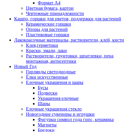
Формат А4
Цветная бумага, картон
Чертежные принадлежности
Кашпо, горшки для цветов, поддержки для растений
Керамические горшки
Опоры для растений
Пластиковые горшки
Лакокрасочные материалы, растворители, клей, кисти
Клея,герметики
Краски, эмали, лаки
Растворители, грунтовки, шпатлевки, пена
монтажная, антисептики
Новый Год
Гирлянды светодиодные
Ёлки искусственные
Елочные украшения и шары
Бусы
Подвески
Украшения елочные
Шары
Елочные украшения стекло
Новогодние сувениры и игрушки
Фигурки символ года гипс, керамика
Магниты
Брелоки