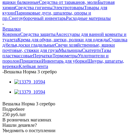
ящики балконные
Средства от тараканов, моли
Бытовая
химия
Средства гигиены
Электротовары
Товары для
кухни
Парниковые дуги, шпалеры, опоры и
пр.
Снегоуборочный инвентарь
Расходные материалы
-
Вешалки
Коврики
Средства защиты
Аксессуары для ванной комнаты и
туалета
Крема для обуви, щетки, ролики для одежды
Сушилка
д/белья,доски гладильные
Свечи хозяйственные, ящики
почтовые, стяжки для груза
Мыльницы
Скатерти
Тазы
пластмассовые
Перчатки
Термометры
Уплотнители и
поролон
Прищепки
Инвентарь для уборки
Шнуры, шпагаты,
веревки
Клейкая лента
-
Вешалка Норма 3 серебро
Вешалка Норма 3 серебро
Подробнее
250
руб.
/шт
В розничных магазинах
Нашли дешевле?
Уведомить о поступлении