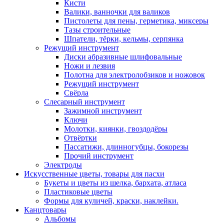
Кисти
Валики, ванночки для валиков
Пистолеты для пены, герметика, миксеры
Тазы строительные
Шпатели, тёрки, кельмы, серпянка
Режущий инструмент
Диски абразивные шлифовальные
Ножи и лезвия
Полотна для электролобзиков и ножовок
Режущий инструмент
Свёрла
Слесарный инструмент
Зажимной инструмент
Ключи
Молотки, киянки, гвоздодёры
Отвёртки
Пассатижи, длинногубцы, бокорезы
Прочий инструмент
Электроды
Искусственные цветы, товары для пасхи
Букеты и цветы из шелка, бархата, атласа
Пластиковые цветы
Формы для куличей, краски, наклейки.
Канцтовары
Альбомы