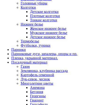
Головные уборы
Колготки
Детские колготки
Плотные колготки
Тонкие колготки
Нижнее белье
Женское нижнее белье
Мужское нижнее белье
Детское нижнее белье
Термобелье
Футболки, туники
Парники
Парниковые дуги, шпалеры, опоры и пр.
Пленка, укрывной материал.
Посадочный материал
Газон
Земляника, клубника рассада
Картофель семенной
Лук-севок, чеснок
Многолетние цветы
Анемона
Бегония
Георгины
Гиацинт
Гипсофила