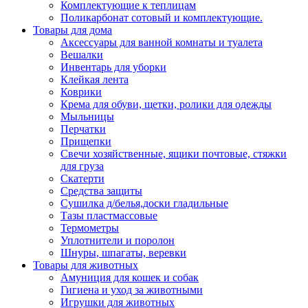
Комплектующие к теплицам
Поликарбонат сотовый и комплектующие.
Товары для дома
Аксессуары для ванной комнаты и туалета
Вешалки
Инвентарь для уборки
Клейкая лента
Коврики
Крема для обуви, щетки, ролики для одежды
Мыльницы
Перчатки
Прищепки
Свечи хозяйственные, ящики почтовые, стяжки
для груза
Скатерти
Средства защиты
Сушилка д/белья,доски гладильные
Тазы пластмассовые
Термометры
Уплотнители и поролон
Шнуры, шпагаты, веревки
Товары для животных
Амуниция для кошек и собак
Гигиена и уход за животными
Игрушки для животных