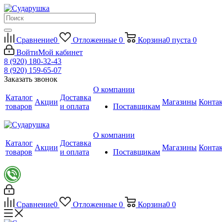
Сравнение
0
Отложенные
0
Корзина
0
пуста
0
Войти
Мой кабинет
8 (920) 180-32-43
8 (920) 159-65-07
Заказать звонок
О компании
Каталог
Доставка
Акции
Магазины
Конта
товаров
и оплата
Поставщикам
О компании
Каталог
Доставка
Акции
Магазины
Конта
товаров
и оплата
Поставщикам
Сравнение
0
Отложенные
0
Корзина
0
0