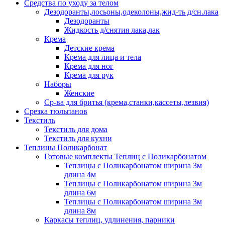
Средства по уходу за телом
Дезодоранты,лосьоны,одеколоны,жид-ть д/сн.лака
Дезодоранты
Жидкость д/снятия лака,лак
Крема
Детские крема
Крема для лица и тела
Крема для ног
Крема для рук
Наборы
Женские
Ср-ва для бритья (крема,станки,кассеты,лезвия)
Срезка тюльпанов
Текстиль
Текстиль для дома
Текстиль для кухни
Теплицы Поликарбонат
Готовые комплекты Теплиц с Поликарбонатом
Теплицы с Поликарбонатом ширина 3м
длина 4м
Теплицы с Поликарбонатом ширина 3м
длина 6м
Теплицы с Поликарбонатом ширина 3м
длина 8м
Каркасы теплиц, удлинения, парники