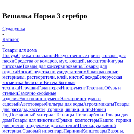
Вешалка Норма 3 серебро
Сударушка
-
Каталог
-
Товары для дома
Посуда
Срезка тюльпанов
Искусственные цветы, товары для
пасхи
Средства от комаров, мух, клещей, москитов
Фигуры
гипсовые
Товары для консервирования.
Товары для
отдыха
Носки
Средства по уходу за телом
Лакокрасочные
материалы, растворители, клей, кисти
Одежда
Белорусская
косметика Белита и Витекс
Бытовая
техника
Игрушки
Галантерея
Инструмент
Текстиль
Обувь и
стельки
Замочно-скобяные
изделия
Электроинструмент
Электроинструмент
садовый
Автотовары
Фильтры для воды
Агрохимикаты
Товары
для рассады, кассеты, горшки, ящики, и пр.
Новый
Год
Посадочный материал
Теплицы Поликарбонат
Товары для
дома
Товары для животных
Грядки, компостеры
Кашпо, горшки
для цветов, поддержки для растений
Пленка, укрывной
материал.
Садовый инвентарь
Парники
Канцтовары
Вазоны,