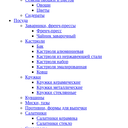
Овощи
Цветы
Сидераты
Посуда
Заварники, френч-прессы
Френч-пресс
Чайник заварочный
Кастрюли
Бак
Кастрюля алюминиевая
Кастрюля из нержавеющей стали
Кастрюля набор
Кастрюля эмалированная
Ковш
Кружки
Кружки керамические
Кружки металлические
Кружки стеклянные
Кувшины
Миски, тазы
Противни, формы для выпечки
Салатники
Салатники керамика
Салатники стекло