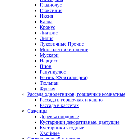
Гладиолус
Глоксиния
Иксия
Калла
Крокус
Лиатрис
Лилия
Луковичные Прочие
Многолетники прочие
Мускари
Нарцисс
Пион
Ранункулюс
Рябчик (Фритиллярия)
Тюльпан
Фрезия
Рассада однолетников, горшечные комнатные
Рассада в горшочках и кашпо
Рассада в кассетах
Саженцы
Деревья плодовые
Кустарники декоративные, цветущие
Кустарники ягодные
Хвойные
Семена овощей и цветов