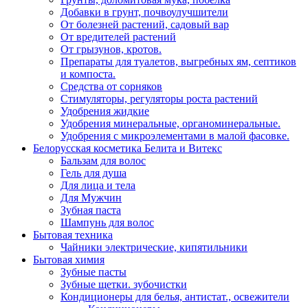
Добавки в грунт, почвоулучшители
От болезней растений, садовый вар
От вредителей растений
От грызунов, кротов.
Препараты для туалетов, выгребных ям, септиков
и компоста.
Средства от сорняков
Стимуляторы, регуляторы роста растений
Удобрения жидкие
Удобрения минеральные, органоминеральные.
Удобрения с микроэлементами в малой фасовке.
Белорусская косметика Белита и Витекс
Бальзам для волос
Гель для душа
Для лица и тела
Для Мужчин
Зубная паста
Шампунь для волос
Бытовая техника
Чайники электрические, кипятильники
Бытовая химия
Зубные пасты
Зубные щетки. зубочистки
Кондиционеры для белья, антистат., освежители