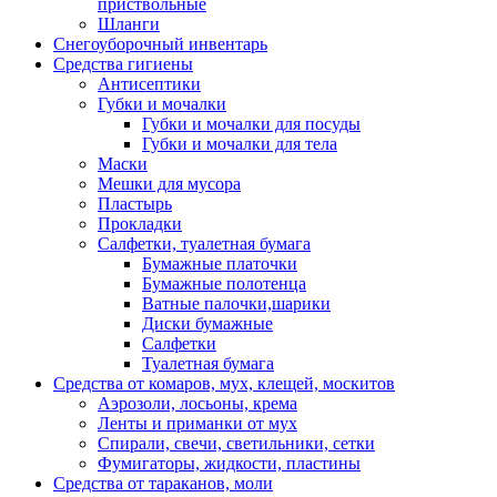
приствольные
Шланги
Снегоуборочный инвентарь
Средства гигиены
Антисептики
Губки и мочалки
Губки и мочалки для посуды
Губки и мочалки для тела
Маски
Мешки для мусора
Пластырь
Прокладки
Салфетки, туалетная бумага
Бумажные платочки
Бумажные полотенца
Ватные палочки,шарики
Диски бумажные
Салфетки
Туалетная бумага
Средства от комаров, мух, клещей, москитов
Аэрозоли, лосьоны, крема
Ленты и приманки от мух
Спирали, свечи, светильники, сетки
Фумигаторы, жидкости, пластины
Средства от тараканов, моли