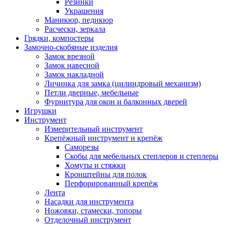
Резинки
Украшения
Маникюр, педикюр
Расчески, зеркала
Грядки, компостеры
Замочно-скобяные изделия
Замок врезной
Замок навесной
Замок накладной
Личинка для замка (цилиндровый механизм)
Петли дверные, мебельные
Фурнитура для окон и балконных дверей
Игрушки
Инструмент
Измерительный инструмент
Крепёжный инструмент и крепёж
Саморезы
Скобы для мебельных степлеров и степлеры
Хомуты и стяжки
Кронштейны для полок
Перфорированный крепёж
Лента
Насадки для инструмента
Ножовки, стамески, топоры
Отделочный инструмент