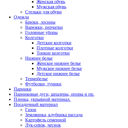
Женская обувь
Мужская обувь
Стельки для обуви
Одежда
Брюки, лосины
Варежки, перчатки
Головные уборы
Колготки
Детские колготки
Плотные колготки
Тонкие колготки
Нижнее белье
Женское нижнее белье
Мужское нижнее белье
Детское нижнее белье
Термобелье
Футболки, туники
Парники
Парниковые дуги, шпалеры, опоры и пр.
Пленка, укрывной материал.
Посадочный материал
Газон
Земляника, клубника рассада
Картофель семенной
Лук-севок, чеснок