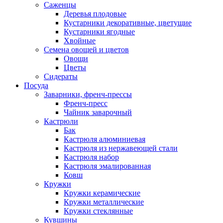
Саженцы
Деревья плодовые
Кустарники декоративные, цветущие
Кустарники ягодные
Хвойные
Семена овощей и цветов
Овощи
Цветы
Сидераты
Посуда
Заварники, френч-прессы
Френч-пресс
Чайник заварочный
Кастрюли
Бак
Кастрюля алюминиевая
Кастрюля из нержавеющей стали
Кастрюля набор
Кастрюля эмалированная
Ковш
Кружки
Кружки керамические
Кружки металлические
Кружки стеклянные
Кувшины