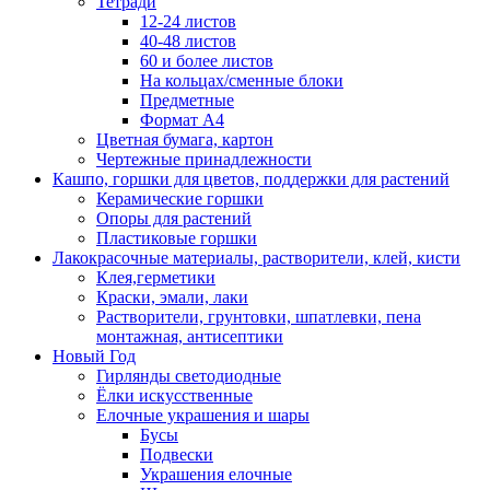
Тетради
12-24 листов
40-48 листов
60 и более листов
На кольцах/сменные блоки
Предметные
Формат А4
Цветная бумага, картон
Чертежные принадлежности
Кашпо, горшки для цветов, поддержки для растений
Керамические горшки
Опоры для растений
Пластиковые горшки
Лакокрасочные материалы, растворители, клей, кисти
Клея,герметики
Краски, эмали, лаки
Растворители, грунтовки, шпатлевки, пена
монтажная, антисептики
Новый Год
Гирлянды светодиодные
Ёлки искусственные
Елочные украшения и шары
Бусы
Подвески
Украшения елочные