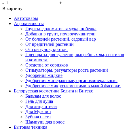
-
+
В корзину
Автотовары
Агрохимикаты
Грунты, доломитовая мука, побелка
Добавки в грунт, почвоулучшители
От болезней растений, садовый вар
От вредителей растений
От грызунов, кротов.
Препараты для туалетов, выгребных ям, септиков
и компоста.
Средства от сорняков
Стимуляторы, регуляторы роста растений
Удобрения жидкие
Удобрения минеральные, органоминеральные.
Удобрения с микроэлементами в малой фасовке.
Белорусская косметика Белита и Витекс
Бальзам для волос
Гель для душа
Для лица и тела
Для Мужчин
Зубная паста
Шампунь для волос
Бытовая техника