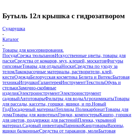
Бутыль 12л крышка с гидрозатвором
Сударушка
-
Каталог
-
Товары для консервирования.
Посуда
Срезка тюльпанов
Искусственные цветы, товары для
пасхи
Средства от комаров, мух, клещей, москитов
Фигуры
гипсовые
Товары для отдыха
Носки
Средства по уходу за
телом
Лакокрасочные материалы, растворители, клей,
кисти
Одежда
Белорусская косметика Белита и Витекс
Бытовая
техника
Игрушки
Галантерея
Инструмент
Текстиль
Обувь и
стельки
Замочно-скобяные
изделия
Электроинструмент
Электроинструмент
садовый
Автотовары
Фильтры для воды
Агрохимикаты
Товары
для рассады, кассеты, горшки, ящики, и пр.
Новый
Год
Посадочный материал
Теплицы Поликарбонат
Товары для
дома
Товары для животных
Грядки, компостеры
Кашпо, горшки
для цветов, поддержки для растений
Пленка, укрывной
материал.
Садовый инвентарь
Парники
Канцтовары
Вазоны,
ящики балконные
Средства от тараканов, моли
Бытовая