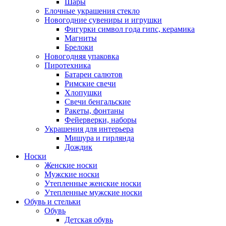
Шары
Елочные украшения стекло
Новогодние сувениры и игрушки
Фигурки символ года гипс, керамика
Магниты
Брелоки
Новогодняя упаковка
Пиротехника
Батареи салютов
Римские свечи
Хлопушки
Свечи бенгальские
Ракеты, фонтаны
Фейерверки, наборы
Украшения для интерьера
Мишура и гирлянда
Дождик
Носки
Женские носки
Мужские носки
Утепленные женские носки
Утепленные мужские носки
Обувь и стельки
Обувь
Детская обувь