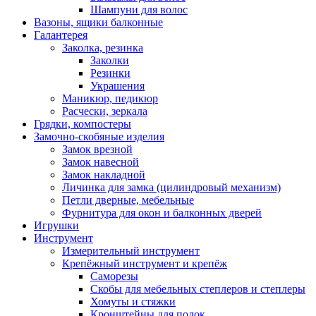
Шампуни для волос
Вазоны, ящики балконные
Галантерея
Заколка, резинка
Заколки
Резинки
Украшения
Маникюр, педикюр
Расчески, зеркала
Грядки, компостеры
Замочно-скобяные изделия
Замок врезной
Замок навесной
Замок накладной
Личинка для замка (цилиндровый механизм)
Петли дверные, мебельные
Фурнитура для окон и балконных дверей
Игрушки
Инструмент
Измерительный инструмент
Крепёжный инструмент и крепёж
Саморезы
Скобы для мебельных степлеров и степлеры
Хомуты и стяжки
Кронштейны для полок