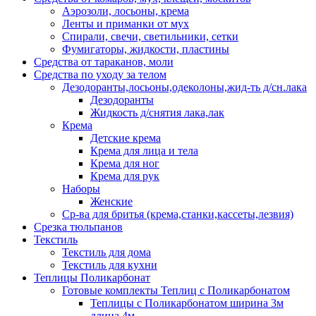
Аэрозоли, лосьоны, крема
Ленты и приманки от мух
Спирали, свечи, светильники, сетки
Фумигаторы, жидкости, пластины
Средства от тараканов, моли
Средства по уходу за телом
Дезодоранты,лосьоны,одеколоны,жид-ть д/сн.лака
Дезодоранты
Жидкость д/снятия лака,лак
Крема
Детские крема
Крема для лица и тела
Крема для ног
Крема для рук
Наборы
Женские
Ср-ва для бритья (крема,станки,кассеты,лезвия)
Срезка тюльпанов
Текстиль
Текстиль для дома
Текстиль для кухни
Теплицы Поликарбонат
Готовые комплекты Теплиц с Поликарбонатом
Теплицы с Поликарбонатом ширина 3м
длина 4м