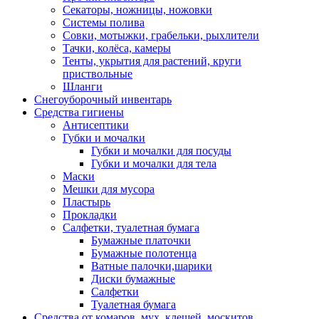
Секаторы, ножницы, ножовки
Системы полива
Совки, мотыжки, грабельки, рыхлители
Тачки, колёса, камеры
Тенты, укрытия для растений, круги
приствольные
Шланги
Снегоуборочный инвентарь
Средства гигиены
Антисептики
Губки и мочалки
Губки и мочалки для посуды
Губки и мочалки для тела
Маски
Мешки для мусора
Пластырь
Прокладки
Салфетки, туалетная бумага
Бумажные платочки
Бумажные полотенца
Ватные палочки,шарики
Диски бумажные
Салфетки
Туалетная бумага
Средства от комаров, мух, клещей, москитов