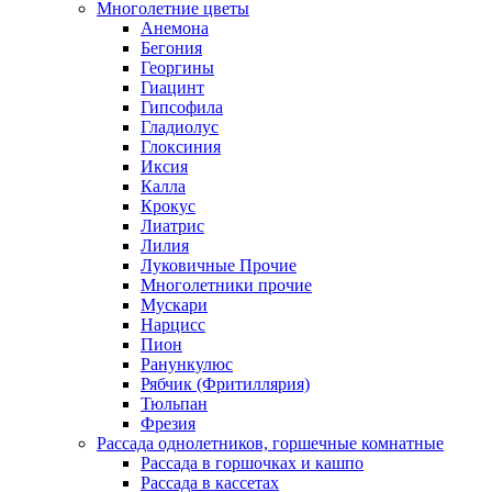
Многолетние цветы
Анемона
Бегония
Георгины
Гиацинт
Гипсофила
Гладиолус
Глоксиния
Иксия
Калла
Крокус
Лиатрис
Лилия
Луковичные Прочие
Многолетники прочие
Мускари
Нарцисс
Пион
Ранункулюс
Рябчик (Фритиллярия)
Тюльпан
Фрезия
Рассада однолетников, горшечные комнатные
Рассада в горшочках и кашпо
Рассада в кассетах