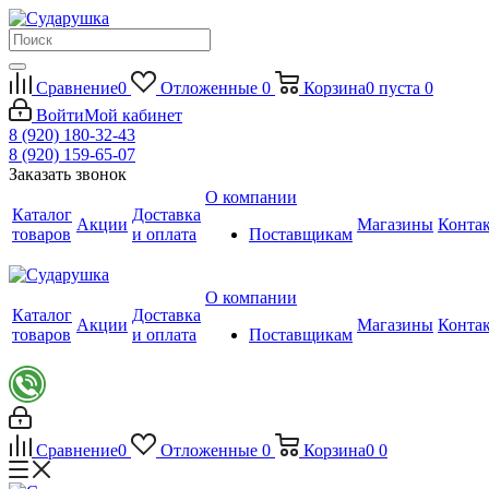
Сравнение
0
Отложенные
0
Корзина
0
пуста
0
Войти
Мой кабинет
8 (920) 180-32-43
8 (920) 159-65-07
Заказать звонок
О компании
Каталог
Доставка
Акции
Магазины
Конта
товаров
и оплата
Поставщикам
О компании
Каталог
Доставка
Акции
Магазины
Конта
товаров
и оплата
Поставщикам
Сравнение
0
Отложенные
0
Корзина
0
0