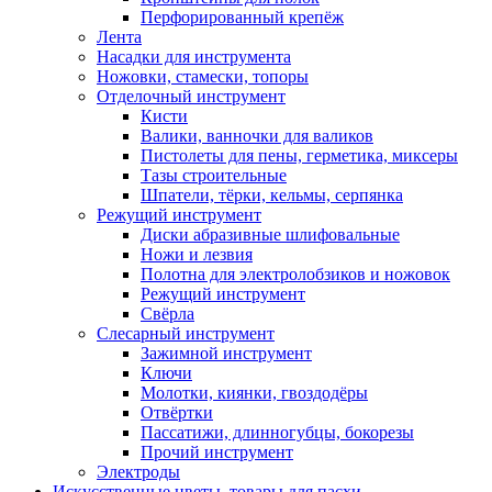
Перфорированный крепёж
Лента
Насадки для инструмента
Ножовки, стамески, топоры
Отделочный инструмент
Кисти
Валики, ванночки для валиков
Пистолеты для пены, герметика, миксеры
Тазы строительные
Шпатели, тёрки, кельмы, серпянка
Режущий инструмент
Диски абразивные шлифовальные
Ножи и лезвия
Полотна для электролобзиков и ножовок
Режущий инструмент
Свёрла
Слесарный инструмент
Зажимной инструмент
Ключи
Молотки, киянки, гвоздодёры
Отвёртки
Пассатижи, длинногубцы, бокорезы
Прочий инструмент
Электроды
Искусственные цветы, товары для пасхи