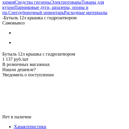
химия
Средства гигиены
Электротовары
Товары для
кухни
Парниковые дуги, шпалеры, опоры и
пр.
Снегоуборочный инвентарь
Расходные материалы
-
Бутыль 12л крышка с гидрозатвором
Самовывоз
Бутыль 12л крышка с гидрозатвором
1 137
руб.
/шт
В розничных магазинах
Нашли дешевле?
Уведомить о поступлении
Нет в наличии
Характеристики