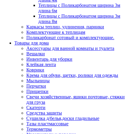
Теплицы с Поликарбонатом ширина 3м
длина 6м
Теплицы с Поликарбонатом ширина 3м
длина 8м
Каркасы теплиц, удлинения, парники
Комплектующие к теплицам
Поликарбонат сотовый и комплектующие.
Товары для дома
Аксессуары для ванной комнаты и туалета
Вешалки
Инвентарь для уборки
Клейкая лента
Коврики
Крема для обуви, щетки, ролики для одежды
Мыльницы
Перчатки
Прищепки
Свечи хозяйственные, ящики почтовые, стяжки
для груза
Скатерти
Средства защиты
Сушилка д/белья,доски гладильные
Тазы пластмассовые
Термометры