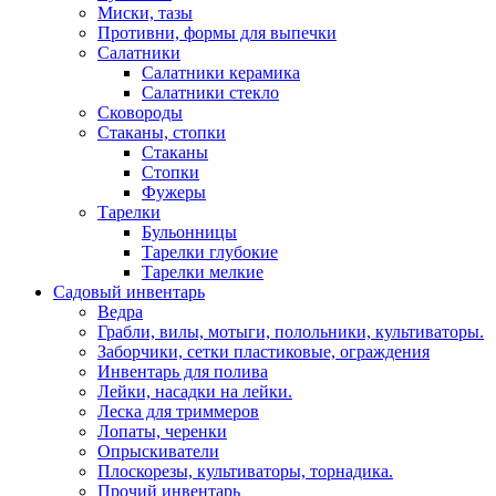
Миски, тазы
Противни, формы для выпечки
Салатники
Салатники керамика
Салатники стекло
Сковороды
Стаканы, стопки
Стаканы
Стопки
Фужеры
Тарелки
Бульонницы
Тарелки глубокие
Тарелки мелкие
Садовый инвентарь
Ведра
Грабли, вилы, мотыги, полольники, культиваторы.
Заборчики, сетки пластиковые, ограждения
Инвентарь для полива
Лейки, насадки на лейки.
Леска для триммеров
Лопаты, черенки
Опрыскиватели
Плоскорезы, культиваторы, торнадика.
Прочий инвентарь