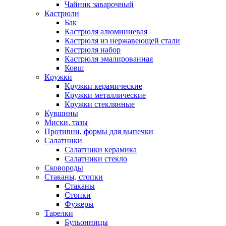
Чайник заварочный
Кастрюли
Бак
Кастрюля алюминиевая
Кастрюля из нержавеющей стали
Кастрюля набор
Кастрюля эмалированная
Ковш
Кружки
Кружки керамические
Кружки металлические
Кружки стеклянные
Кувшины
Миски, тазы
Противни, формы для выпечки
Салатники
Салатники керамика
Салатники стекло
Сковороды
Стаканы, стопки
Стаканы
Стопки
Фужеры
Тарелки
Бульонницы