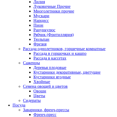
Лилия
Луковичные Прочие
Многолетники прочие
Мускари
Нарцисс
Пион
Ранункулюс
Рябчик (Фритиллярия)
Тюльпан
Фрезия
Рассада однолетников, горшечные комнатные
Рассада в горшочках и кашпо
Рассада в кассетах
Саженцы
Деревья плодовые
Кустарники декоративные, цветущие
Кустарники ягодные
Хвойные
Семена овощей и цветов
Овощи
Цветы
Сидераты
Посуда
Заварники, френч-прессы
Френч-пресс