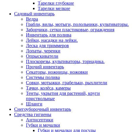
Тарелки глубокие
Тарелки мелкие
Садовый инвентарь
Ведра
Грабли, вилы, мотыги, полольники, культиваторы.
Заборчики, сетки пластиковые, ограждения
Инвентарь для полива
Лейки, насадки на лейки.
Леска для триммеров
Лопаты, черенки
Опрыскиватели
Плоскорезы, культиваторы, торнадика.
Прочий инвентарь
Секаторы, ножницы, ножовки
Системы полива
Совки, мотыжки, грабельки, рыхлители
Тачки, колёса, камеры
Тенты, укрытия для растений, круги
приствольные
Шланги
Снегоуборочный инвентарь
Средства гигиены
Антисептики
Губки и мочалки
Губки и мочалки для посуды