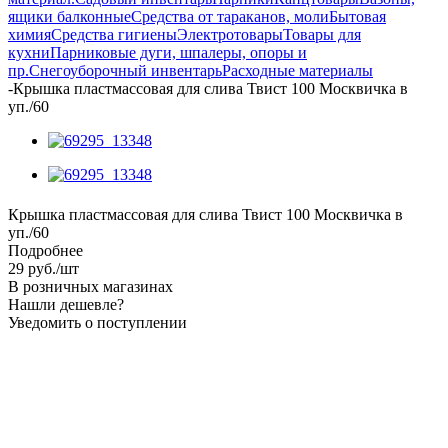
ящики балконные
Средства от тараканов, моли
Бытовая
химия
Средства гигиены
Электротовары
Товары для
кухни
Парниковые дуги, шпалеры, опоры и
пр.
Снегоуборочный инвентарь
Расходные материалы
-
Крышка пластмассовая для слива Твист 100 Москвичка в
уп./60
Крышка пластмассовая для слива Твист 100 Москвичка в
уп./60
Подробнее
29
руб.
/шт
В розничных магазинах
Нашли дешевле?
Уведомить о поступлении