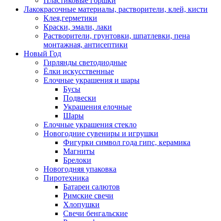
Пластиковые горшки
Лакокрасочные материалы, растворители, клей, кисти
Клея,герметики
Краски, эмали, лаки
Растворители, грунтовки, шпатлевки, пена
монтажная, антисептики
Новый Год
Гирлянды светодиодные
Ёлки искусственные
Елочные украшения и шары
Бусы
Подвески
Украшения елочные
Шары
Елочные украшения стекло
Новогодние сувениры и игрушки
Фигурки символ года гипс, керамика
Магниты
Брелоки
Новогодняя упаковка
Пиротехника
Батареи салютов
Римские свечи
Хлопушки
Свечи бенгальские