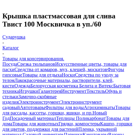
Крышка пластмассовая для слива
Твист 100 Москвичка в уп./60
Сударушка
-
Каталог
-
Товары для консервирования.
Посуда
Срезка тюльпанов
Искусственные цветы, товары для
пасхи
Средства от комаров, мух, клещей, москитов
Фигуры
гипсовые
Товары для отдыха
Носки
Средства по уходу за
телом
Лакокрасочные материалы, растворители, клей,
кисти
Одежда
Белорусская косметика Белита и Витекс
Бытовая
техника
Игрушки
Галантерея
Инструмент
Текстиль
Обувь и
стельки
Замочно-скобяные
изделия
Электроинструмент
Электроинструмент
садовый
Автотовары
Фильтры для воды
Агрохимикаты
Товары
для рассады, кассеты, горшки, ящики, и пр.
Новый
Год
Посадочный материал
Теплицы Поликарбонат
Товары для
дома
Товары для животных
Грядки, компостеры
Кашпо, горшки
для цветов, поддержки для растений
Пленка, укрывной
материал.
Садовый инвентарь
Парники
Канцтовары
Вазоны,