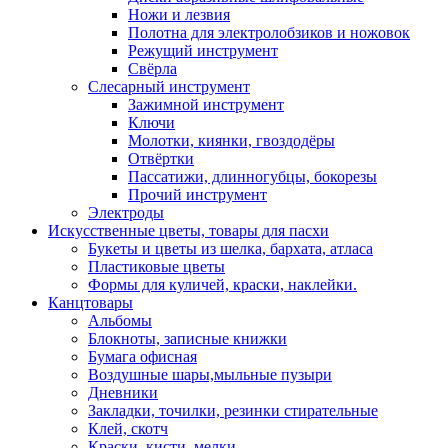
Ножи и лезвия
Полотна для электролобзиков и ножовок
Режущий инструмент
Свёрла
Слесарный инструмент
Зажимной инструмент
Ключи
Молотки, киянки, гвоздодёры
Отвёртки
Пассатижи, длинногубцы, бокорезы
Прочий инструмент
Электроды
Искусственные цветы, товары для пасхи
Букеты и цветы из шелка, бархата, атласа
Пластиковые цветы
Формы для куличей, краски, наклейки.
Канцтовары
Альбомы
Блокноты, записные книжки
Бумага офисная
Воздушные шары,мыльные пузыри
Дневники
Закладки, точилки, резинки стирательные
Клей, скотч
Краски, кисти, мелки