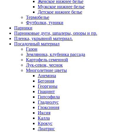
Женское нижнее белье
Мужское нижнее белье
Детское нижнее белье
Термобелье
Футболки, туники
Парники
Парниковые дуги, шпалеры, опоры и пр.
Пленка, укрывной материал.
Посадочный материал
Газон
Земляника, клубника рассада
Картофель семенной
Лук-севок, чеснок
Многолетние цветы
Анемона
Бегония
Георгины
Гиацинт
Гипсофила
Гладиолус
Глоксиния
Иксия
Калла
Крокус
Лиатрис