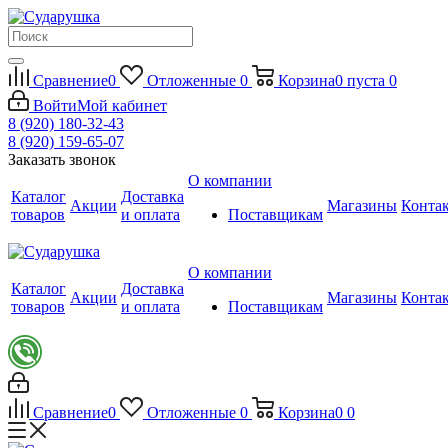
Сравнение
0
Отложенные
0
Корзина
0
пуста
0
Войти
Мой кабинет
8 (920) 180-32-43
8 (920) 159-65-07
Заказать звонок
О компании
Каталог
Доставка
Акции
Магазины
Конта
товаров
и оплата
Поставщикам
О компании
Каталог
Доставка
Акции
Магазины
Конта
товаров
и оплата
Поставщикам
Сравнение
0
Отложенные
0
Корзина
0
0