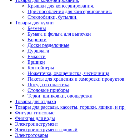
Товары для консервирования.
Крышки для консервирования.
Приспособления для консервирования.
Стеклобанки, бутылки.
Товары для кухни
Безмены
Бумага и фольга для выпечки
Воронки
Доски разделочные
Дуршлаги
Емкости
Ершики
Контейнеры
Ножеточка, овощечистка, чесночница
Пакеты для хранения и заморозки продуктов
Посуда из пластика
Столовые приборы
Терки, шинковки, овощерезки
Товары для отдыха
Товары для рассады, кассеты, горшки, ящики, и пр.
Фигуры гипсовые
Фильтры для воды
Электроинструмент
Электроинструмент садовый
Электротовары