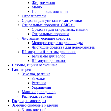
Жидкое мыло
Мыло
Пена и соль для ванн
Отбеливатели
Средства для унитаза и сантехники
Стиральные порошки, СМС г...
Средства для стиральных машин
Стиральные порошки
Чистящие, моющие средства
Моющие средства для посуды
Чистящие средства для поверхностей
Шампуни и бальзамы для волос
Бальзамы для волос
Шампуни для волос
Вазоны, ящики балконные
Галантерея
Заколка, резинка
Заколки
Резинки
Украшения
Маникюр, педикюр
Расчески, зеркала
Грядки, компостеры
Замочно-скобяные изделия
Замок врезной