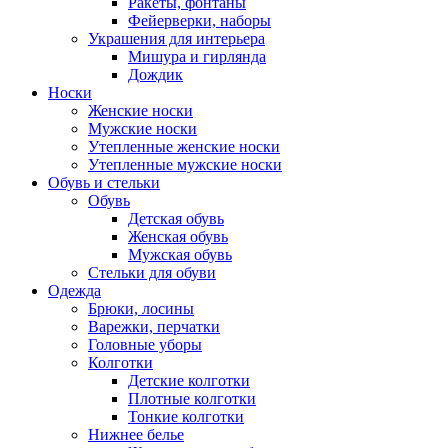
Ракеты, фонтаны
Фейерверки, наборы
Украшения для интерьера
Мишура и гирлянда
Дождик
Носки
Женские носки
Мужские носки
Утепленные женские носки
Утепленные мужские носки
Обувь и стельки
Обувь
Детская обувь
Женская обувь
Мужская обувь
Стельки для обуви
Одежда
Брюки, лосины
Варежки, перчатки
Головные уборы
Колготки
Детские колготки
Плотные колготки
Тонкие колготки
Нижнее белье