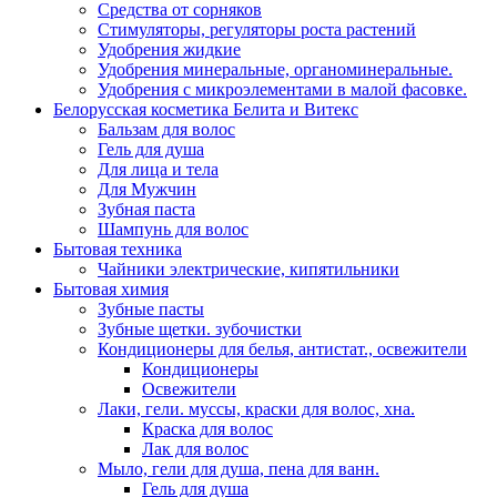
Средства от сорняков
Стимуляторы, регуляторы роста растений
Удобрения жидкие
Удобрения минеральные, органоминеральные.
Удобрения с микроэлементами в малой фасовке.
Белорусская косметика Белита и Витекс
Бальзам для волос
Гель для душа
Для лица и тела
Для Мужчин
Зубная паста
Шампунь для волос
Бытовая техника
Чайники электрические, кипятильники
Бытовая химия
Зубные пасты
Зубные щетки. зубочистки
Кондиционеры для белья, антистат., освежители
Кондиционеры
Освежители
Лаки, гели. муссы, краски для волос, хна.
Краска для волос
Лак для волос
Мыло, гели для душа, пена для ванн.
Гель для душа