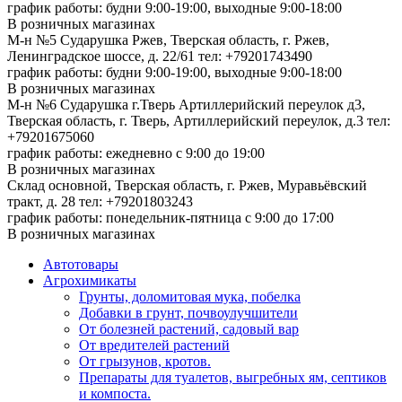
график работы: будни 9:00-19:00, выходные 9:00-18:00
В розничных магазинах
М-н №5 Сударушка Ржев, Тверская область, г. Ржев,
Ленинградское шоссе, д. 22/61
тел: +79201743490
график работы: будни 9:00-19:00, выходные 9:00-18:00
В розничных магазинах
М-н №6 Сударушка г.Тверь Артиллерийский переулок д3,
Тверская область, г. Тверь, Артиллерийский переулок, д.3
тел:
+79201675060
график работы: ежедневно с 9:00 до 19:00
В розничных магазинах
Склад основной, Тверская область, г. Ржев, Муравьёвский
тракт, д. 28
тел: +79201803243
график работы: понедельник-пятница с 9:00 до 17:00
В розничных магазинах
Автотовары
Агрохимикаты
Грунты, доломитовая мука, побелка
Добавки в грунт, почвоулучшители
От болезней растений, садовый вар
От вредителей растений
От грызунов, кротов.
Препараты для туалетов, выгребных ям, септиков
и компоста.