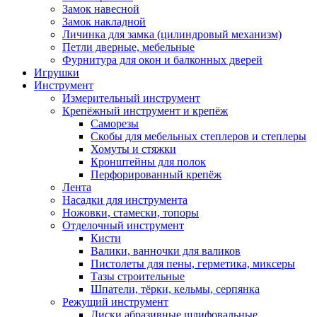
Замок навесной
Замок накладной
Личинка для замка (цилиндровый механизм)
Петли дверные, мебельные
Фурнитура для окон и балконных дверей
Игрушки
Инструмент
Измерительный инструмент
Крепёжный инструмент и крепёж
Саморезы
Скобы для мебельных степлеров и степлеры
Хомуты и стяжки
Кронштейны для полок
Перфорированный крепёж
Лента
Насадки для инструмента
Ножовки, стамески, топоры
Отделочный инструмент
Кисти
Валики, ванночки для валиков
Пистолеты для пены, герметика, миксеры
Тазы строительные
Шпатели, тёрки, кельмы, серпянка
Режущий инструмент
Диски абразивные шлифовальные