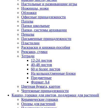
Настольные и развивающие игры
Ножницы, ножи
Обложки
Офисные принадлежности
Паззлы
Папки школьные
Папки, системы архивации
Пеналы
Письменные принадлежности
Пластилин
Раскраски и книжки-пособия
Рюкзаки, сумки
Тетради
12-24 листов
40-48 листов
60 и более листов
На кольцах/сменные блоки
Предметные
Формат А4
Цветная бумага, картон
Чертежные принадлежности
Кашпо, горшки для цветов, поддержки для растений
Керамические горшки
Опоры для растений