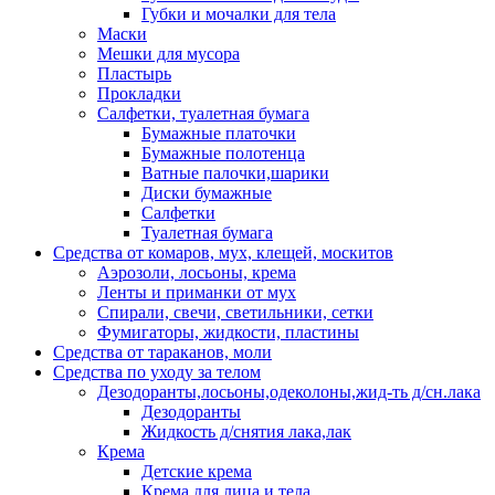
Губки и мочалки для тела
Маски
Мешки для мусора
Пластырь
Прокладки
Салфетки, туалетная бумага
Бумажные платочки
Бумажные полотенца
Ватные палочки,шарики
Диски бумажные
Салфетки
Туалетная бумага
Средства от комаров, мух, клещей, москитов
Аэрозоли, лосьоны, крема
Ленты и приманки от мух
Спирали, свечи, светильники, сетки
Фумигаторы, жидкости, пластины
Средства от тараканов, моли
Средства по уходу за телом
Дезодоранты,лосьоны,одеколоны,жид-ть д/сн.лака
Дезодоранты
Жидкость д/снятия лака,лак
Крема
Детские крема
Крема для лица и тела