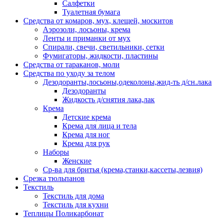
Салфетки
Туалетная бумага
Средства от комаров, мух, клещей, москитов
Аэрозоли, лосьоны, крема
Ленты и приманки от мух
Спирали, свечи, светильники, сетки
Фумигаторы, жидкости, пластины
Средства от тараканов, моли
Средства по уходу за телом
Дезодоранты,лосьоны,одеколоны,жид-ть д/сн.лака
Дезодоранты
Жидкость д/снятия лака,лак
Крема
Детские крема
Крема для лица и тела
Крема для ног
Крема для рук
Наборы
Женские
Ср-ва для бритья (крема,станки,кассеты,лезвия)
Срезка тюльпанов
Текстиль
Текстиль для дома
Текстиль для кухни
Теплицы Поликарбонат