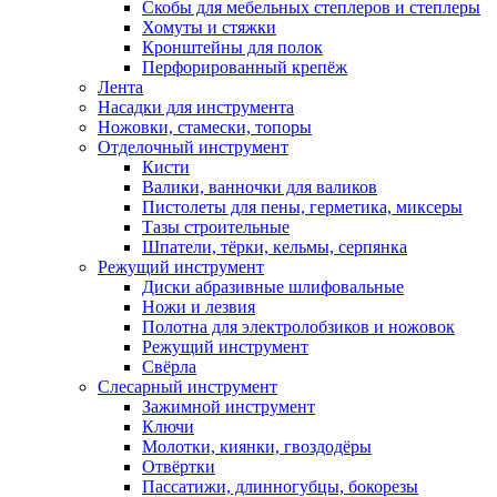
Скобы для мебельных степлеров и степлеры
Хомуты и стяжки
Кронштейны для полок
Перфорированный крепёж
Лента
Насадки для инструмента
Ножовки, стамески, топоры
Отделочный инструмент
Кисти
Валики, ванночки для валиков
Пистолеты для пены, герметика, миксеры
Тазы строительные
Шпатели, тёрки, кельмы, серпянка
Режущий инструмент
Диски абразивные шлифовальные
Ножи и лезвия
Полотна для электролобзиков и ножовок
Режущий инструмент
Свёрла
Слесарный инструмент
Зажимной инструмент
Ключи
Молотки, киянки, гвоздодёры
Отвёртки
Пассатижи, длинногубцы, бокорезы