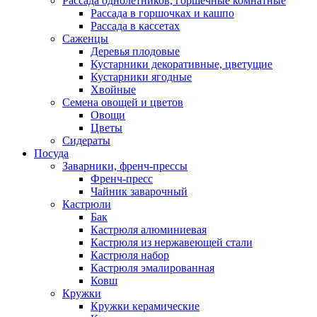
Рассада однолетников, горшечные комнатные
Рассада в горшочках и кашпо
Рассада в кассетах
Саженцы
Деревья плодовые
Кустарники декоративные, цветущие
Кустарники ягодные
Хвойные
Семена овощей и цветов
Овощи
Цветы
Сидераты
Посуда
Заварники, френч-прессы
Френч-пресс
Чайник заварочный
Кастрюли
Бак
Кастрюля алюминиевая
Кастрюля из нержавеющей стали
Кастрюля набор
Кастрюля эмалированная
Ковш
Кружки
Кружки керамические