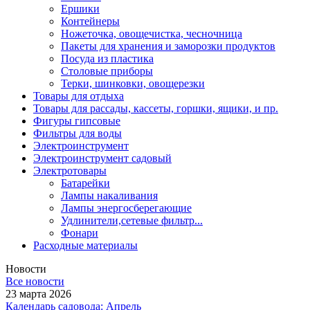
Ершики
Контейнеры
Ножеточка, овощечистка, чесночница
Пакеты для хранения и заморозки продуктов
Посуда из пластика
Столовые приборы
Терки, шинковки, овощерезки
Товары для отдыха
Товары для рассады, кассеты, горшки, ящики, и пр.
Фигуры гипсовые
Фильтры для воды
Электроинструмент
Электроинструмент садовый
Электротовары
Батарейки
Лампы накаливания
Лампы энергосберегающие
Удлинители,сетевые фильтр...
Фонари
Расходные материалы
Новости
Все новости
23 марта 2026
Календарь садовода: Апрель