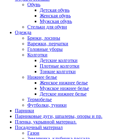
Обувь
Детская обувь
Женская обувь
Мужская обувь
Стельки для обуви
Одежда
Брюки, лосины
Варежки, перчатки
Головные уборы
Колготки
Детские колготки
Плотные колготки
Тонкие колготки
Нижнее белье
Женское нижнее белье
Мужское нижнее белье
Детское нижнее белье
Термобелье
Футболки, туники
Парники
Парниковые дуги, шпалеры, опоры и пр.
Пленка, укрывной материал.
Посадочный материал
Газон
Земляника, клубника рассада