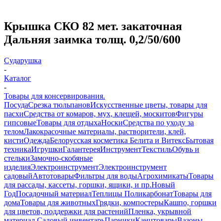
Крышка СКО 82 мет. закаточная
Дальняя заимка толщ. 0,2/50/600
Сударушка
-
Каталог
-
Товары для консервирования.
Посуда
Срезка тюльпанов
Искусственные цветы, товары для
пасхи
Средства от комаров, мух, клещей, москитов
Фигуры
гипсовые
Товары для отдыха
Носки
Средства по уходу за
телом
Лакокрасочные материалы, растворители, клей,
кисти
Одежда
Белорусская косметика Белита и Витекс
Бытовая
техника
Игрушки
Галантерея
Инструмент
Текстиль
Обувь и
стельки
Замочно-скобяные
изделия
Электроинструмент
Электроинструмент
садовый
Автотовары
Фильтры для воды
Агрохимикаты
Товары
для рассады, кассеты, горшки, ящики, и пр.
Новый
Год
Посадочный материал
Теплицы Поликарбонат
Товары для
дома
Товары для животных
Грядки, компостеры
Кашпо, горшки
для цветов, поддержки для растений
Пленка, укрывной
материал.
Садовый инвентарь
Парники
Канцтовары
Вазоны,