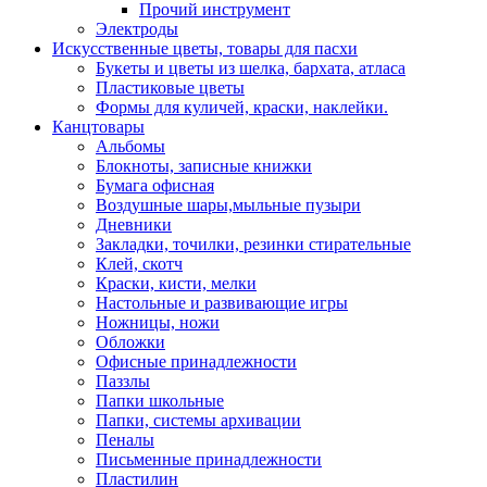
Прочий инструмент
Электроды
Искусственные цветы, товары для пасхи
Букеты и цветы из шелка, бархата, атласа
Пластиковые цветы
Формы для куличей, краски, наклейки.
Канцтовары
Альбомы
Блокноты, записные книжки
Бумага офисная
Воздушные шары,мыльные пузыри
Дневники
Закладки, точилки, резинки стирательные
Клей, скотч
Краски, кисти, мелки
Настольные и развивающие игры
Ножницы, ножи
Обложки
Офисные принадлежности
Паззлы
Папки школьные
Папки, системы архивации
Пеналы
Письменные принадлежности
Пластилин