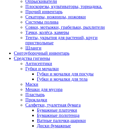
Опрыскиватели
Плоскорезы, культиваторы, торнадика.
Прочий инвентарь
Секаторы, ножницы, ножовки
Системы полива
Совки, мотыжки, грабельки, рыхлители
Тачки, колёса, камеры
Тенты, укрытия для растений, круги
приствольные
Шланги
Снегоуборочный инвентарь
Средства гигиены
Антисептики
Губки и мочалки
Губки и мочалки для посуды
Губки и мочалки для тела
Маски
Мешки для мусора
Пластырь
Прокладки
Салфетки, туалетная бумага
Бумажные платочки
Бумажные полотенца
Ватные палочки,шарики
Диски бумажные