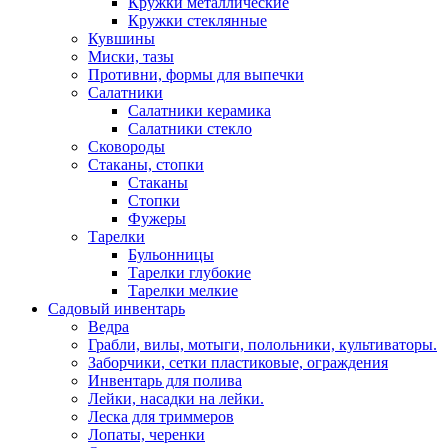
Кружки металлические
Кружки стеклянные
Кувшины
Миски, тазы
Противни, формы для выпечки
Салатники
Салатники керамика
Салатники стекло
Сковороды
Стаканы, стопки
Стаканы
Стопки
Фужеры
Тарелки
Бульонницы
Тарелки глубокие
Тарелки мелкие
Садовый инвентарь
Ведра
Грабли, вилы, мотыги, полольники, культиваторы.
Заборчики, сетки пластиковые, ограждения
Инвентарь для полива
Лейки, насадки на лейки.
Леска для триммеров
Лопаты, черенки