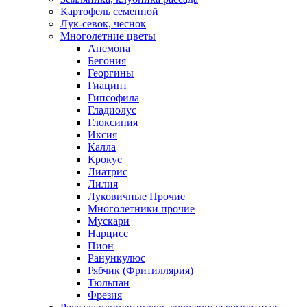
Картофель семенной
Лук-севок, чеснок
Многолетние цветы
Анемона
Бегония
Георгины
Гиацинт
Гипсофила
Гладиолус
Глоксиния
Иксия
Калла
Крокус
Лиатрис
Лилия
Луковичные Прочие
Многолетники прочие
Мускари
Нарцисс
Пион
Ранункулюс
Рябчик (Фритиллярия)
Тюльпан
Фрезия