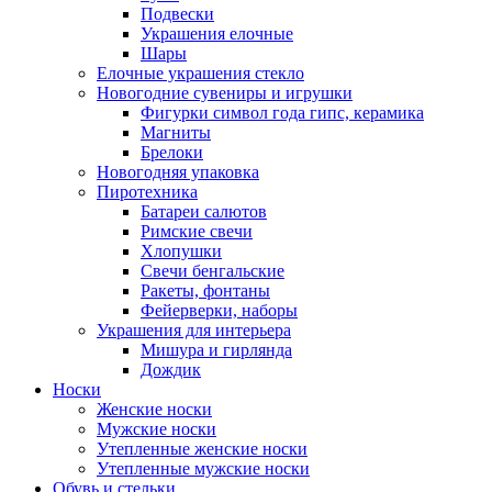
Подвески
Украшения елочные
Шары
Елочные украшения стекло
Новогодние сувениры и игрушки
Фигурки символ года гипс, керамика
Магниты
Брелоки
Новогодняя упаковка
Пиротехника
Батареи салютов
Римские свечи
Хлопушки
Свечи бенгальские
Ракеты, фонтаны
Фейерверки, наборы
Украшения для интерьера
Мишура и гирлянда
Дождик
Носки
Женские носки
Мужские носки
Утепленные женские носки
Утепленные мужские носки
Обувь и стельки