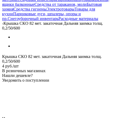
ящики балконные
Средства от тараканов, моли
Бытовая
химия
Средства гигиены
Электротовары
Товары для
кухни
Парниковые дуги, шпалеры, опоры и
пр.
Снегоуборочный инвентарь
Расходные материалы
-
Крышка СКО 82 мет. закаточная Дальняя заимка толщ.
0,2/50/600
Крышка СКО 82 мет. закаточная Дальняя заимка толщ.
0,2/50/600
4
руб.
/шт
В розничных магазинах
Нашли дешевле?
Уведомить о поступлении