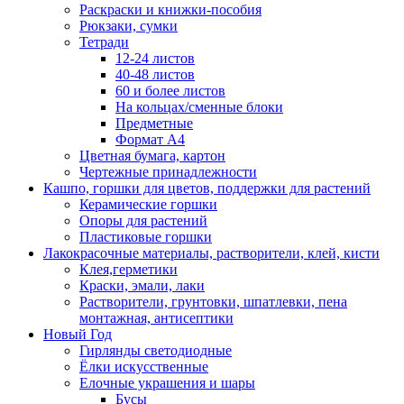
Раскраски и книжки-пособия
Рюкзаки, сумки
Тетради
12-24 листов
40-48 листов
60 и более листов
На кольцах/сменные блоки
Предметные
Формат А4
Цветная бумага, картон
Чертежные принадлежности
Кашпо, горшки для цветов, поддержки для растений
Керамические горшки
Опоры для растений
Пластиковые горшки
Лакокрасочные материалы, растворители, клей, кисти
Клея,герметики
Краски, эмали, лаки
Растворители, грунтовки, шпатлевки, пена
монтажная, антисептики
Новый Год
Гирлянды светодиодные
Ёлки искусственные
Елочные украшения и шары
Бусы