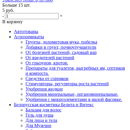
Больше 15 шт.
5
руб.
-
+
В корзину
Автотовары
Агрохимикаты
Грунты, доломитовая мука, побелка
Добавки в грунт, почвоулучшители
От болезней растений, садовый вар
От вредителей растений
От грызунов, кротов.
Препараты для туалетов, выгребных ям, септиков
и компоста.
Средства от сорняков
Стимуляторы, регуляторы роста растений
Удобрения жидкие
Удобрения минеральные, органоминеральные.
Удобрения с микроэлементами в малой фасовке.
Белорусская косметика Белита и Витекс
Бальзам для волос
Гель для душа
Для лица и тела
Для Мужчин