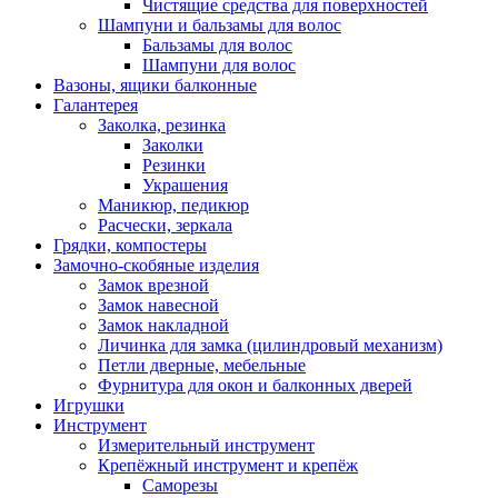
Чистящие средства для поверхностей
Шампуни и бальзамы для волос
Бальзамы для волос
Шампуни для волос
Вазоны, ящики балконные
Галантерея
Заколка, резинка
Заколки
Резинки
Украшения
Маникюр, педикюр
Расчески, зеркала
Грядки, компостеры
Замочно-скобяные изделия
Замок врезной
Замок навесной
Замок накладной
Личинка для замка (цилиндровый механизм)
Петли дверные, мебельные
Фурнитура для окон и балконных дверей
Игрушки
Инструмент
Измерительный инструмент
Крепёжный инструмент и крепёж
Саморезы