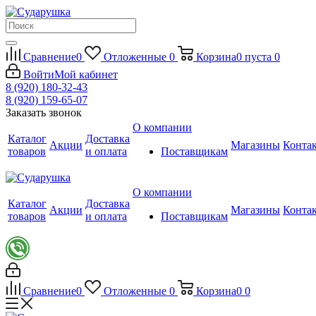
Сравнение
0
Отложенные
0
Корзина
0
пуста
0
Войти
Мой кабинет
8 (920) 180-32-43
8 (920) 159-65-07
Заказать звонок
О компании
Каталог
Доставка
Акции
Магазины
Конта
товаров
и оплата
Поставщикам
О компании
Каталог
Доставка
Акции
Магазины
Конта
товаров
и оплата
Поставщикам
Сравнение
0
Отложенные
0
Корзина
0
0