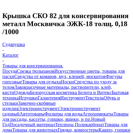
Крышка СКО 82 для консервирования
металл Москвичка ЭЖК-18 толщ. 0,18
/1000
Сударушка
-
Каталог
-
Товары для консервирования.
Посуда
Срезка тюльпанов
Искусственные цветы, товары для
пасхи
Средства от комаров, мух, клещей, москитов
Фигуры
гипсовые
Товары для отдыха
Носки
Средства по уходу за
телом
Лакокрасочные материалы, растворители, клей,
кисти
Одежда
Белорусская косметика Белита и Витекс
Бытовая
техника
Игрушки
Галантерея
Инструмент
Текстиль
Обувь и
стельки
Замочно-скобяные
изделия
Электроинструмент
Электроинструмент
садовый
Автотовары
Фильтры для воды
Агрохимикаты
Товары
для рассады, кассеты, горшки, ящики, и пр.
Новый
Год
Посадочный материал
Теплицы Поликарбонат
Товары для
дома
Товары для животных
Грядки, компостеры
Кашпо, горшки