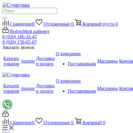
Сравнение
0
Отложенные
0
Корзина
0
пуста
0
Войти
Мой кабинет
8 (920) 180-32-43
8 (920) 159-65-07
Заказать звонок
О компании
Каталог
Доставка
Акции
Магазины
Конта
товаров
и оплата
Поставщикам
О компании
Каталог
Доставка
Акции
Магазины
Конта
товаров
и оплата
Поставщикам
Сравнение
0
Отложенные
0
Корзина
0
0