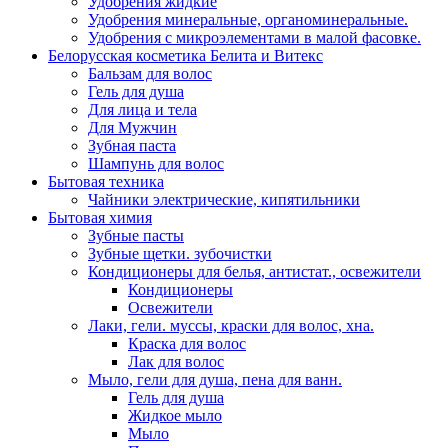
Удобрения жидкие
Удобрения минеральные, органоминеральные.
Удобрения с микроэлементами в малой фасовке.
Белорусская косметика Белита и Витекс
Бальзам для волос
Гель для душа
Для лица и тела
Для Мужчин
Зубная паста
Шампунь для волос
Бытовая техника
Чайники электрические, кипятильники
Бытовая химия
Зубные пасты
Зубные щетки. зубочистки
Кондиционеры для белья, антистат., освежители
Кондиционеры
Освежители
Лаки, гели. муссы, краски для волос, хна.
Краска для волос
Лак для волос
Мыло, гели для душа, пена для ванн.
Гель для душа
Жидкое мыло
Мыло