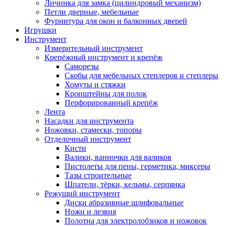
Личинка для замка (цилиндровый механизм)
Петли дверные, мебельные
Фурнитура для окон и балконных дверей
Игрушки
Инструмент
Измерительный инструмент
Крепёжный инструмент и крепёж
Саморезы
Скобы для мебельных степлеров и степлеры
Хомуты и стяжки
Кронштейны для полок
Перфорированный крепёж
Лента
Насадки для инструмента
Ножовки, стамески, топоры
Отделочный инструмент
Кисти
Валики, ванночки для валиков
Пистолеты для пены, герметика, миксеры
Тазы строительные
Шпатели, тёрки, кельмы, серпянка
Режущий инструмент
Диски абразивные шлифовальные
Ножи и лезвия
Полотна для электролобзиков и ножовок