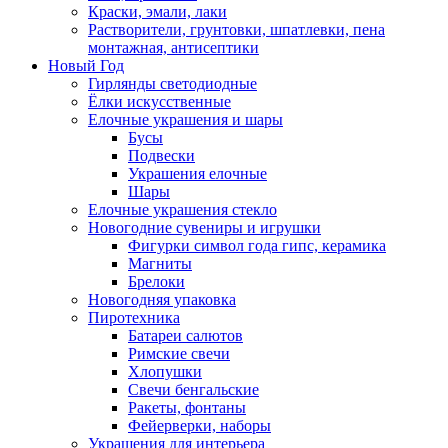
Краски, эмали, лаки
Растворители, грунтовки, шпатлевки, пена
монтажная, антисептики
Новый Год
Гирлянды светодиодные
Ёлки искусственные
Елочные украшения и шары
Бусы
Подвески
Украшения елочные
Шары
Елочные украшения стекло
Новогодние сувениры и игрушки
Фигурки символ года гипс, керамика
Магниты
Брелоки
Новогодняя упаковка
Пиротехника
Батареи салютов
Римские свечи
Хлопушки
Свечи бенгальские
Ракеты, фонтаны
Фейерверки, наборы
Украшения для интерьера