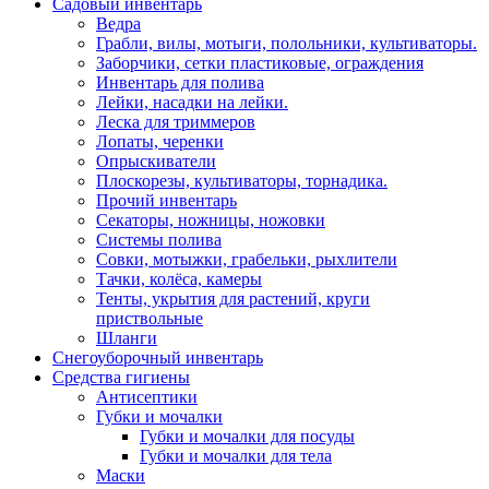
Садовый инвентарь
Ведра
Грабли, вилы, мотыги, полольники, культиваторы.
Заборчики, сетки пластиковые, ограждения
Инвентарь для полива
Лейки, насадки на лейки.
Леска для триммеров
Лопаты, черенки
Опрыскиватели
Плоскорезы, культиваторы, торнадика.
Прочий инвентарь
Секаторы, ножницы, ножовки
Системы полива
Совки, мотыжки, грабельки, рыхлители
Тачки, колёса, камеры
Тенты, укрытия для растений, круги
приствольные
Шланги
Снегоуборочный инвентарь
Средства гигиены
Антисептики
Губки и мочалки
Губки и мочалки для посуды
Губки и мочалки для тела
Маски