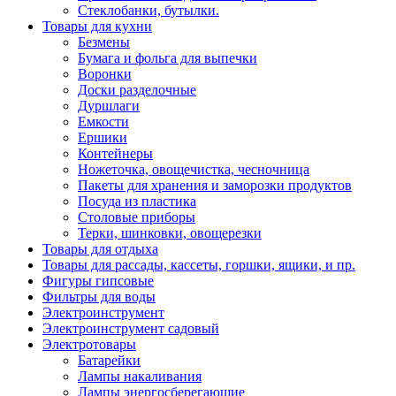
Стеклобанки, бутылки.
Товары для кухни
Безмены
Бумага и фольга для выпечки
Воронки
Доски разделочные
Дуршлаги
Емкости
Ершики
Контейнеры
Ножеточка, овощечистка, чесночница
Пакеты для хранения и заморозки продуктов
Посуда из пластика
Столовые приборы
Терки, шинковки, овощерезки
Товары для отдыха
Товары для рассады, кассеты, горшки, ящики, и пр.
Фигуры гипсовые
Фильтры для воды
Электроинструмент
Электроинструмент садовый
Электротовары
Батарейки
Лампы накаливания
Лампы энергосберегающие