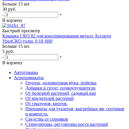
Больше 15 шт.
30
руб.
-
+
В корзину
Быстрый просмотр
Крышка СКО 82 для консервирования металл Ассорти
УралСКО толщ. 0,18 /600
Больше 15 шт.
5
руб.
-
+
В корзину
Автотовары
Агрохимикаты
Грунты, доломитовая мука, побелка
Добавки в грунт, почвоулучшители
От болезней растений, садовый вар
От вредителей растений
От грызунов, кротов.
Препараты для туалетов, выгребных ям, септиков
и компоста.
Средства от сорняков
Стимуляторы, регуляторы роста растений