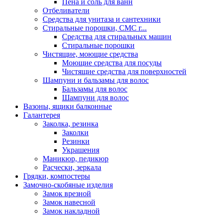
Пена и соль для ванн
Отбеливатели
Средства для унитаза и сантехники
Стиральные порошки, СМС г...
Средства для стиральных машин
Стиральные порошки
Чистящие, моющие средства
Моющие средства для посуды
Чистящие средства для поверхностей
Шампуни и бальзамы для волос
Бальзамы для волос
Шампуни для волос
Вазоны, ящики балконные
Галантерея
Заколка, резинка
Заколки
Резинки
Украшения
Маникюр, педикюр
Расчески, зеркала
Грядки, компостеры
Замочно-скобяные изделия
Замок врезной
Замок навесной
Замок накладной