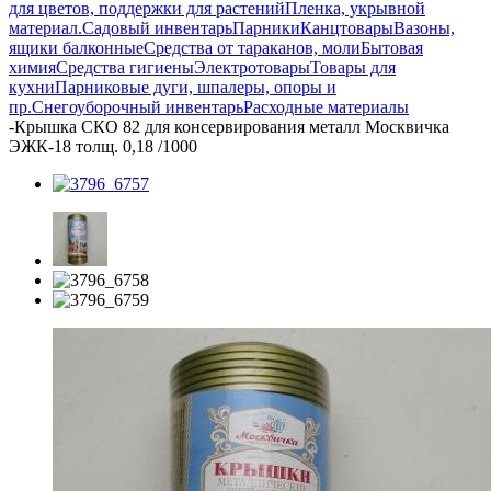
для цветов, поддержки для растений
Пленка, укрывной
материал.
Садовый инвентарь
Парники
Канцтовары
Вазоны,
ящики балконные
Средства от тараканов, моли
Бытовая
химия
Средства гигиены
Электротовары
Товары для
кухни
Парниковые дуги, шпалеры, опоры и
пр.
Снегоуборочный инвентарь
Расходные материалы
-
Крышка СКО 82 для консервирования металл Москвичка
ЭЖК-18 толщ. 0,18 /1000