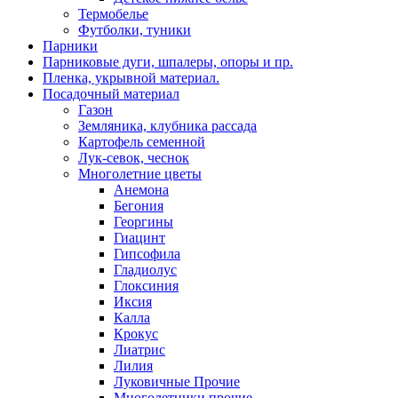
Термобелье
Футболки, туники
Парники
Парниковые дуги, шпалеры, опоры и пр.
Пленка, укрывной материал.
Посадочный материал
Газон
Земляника, клубника рассада
Картофель семенной
Лук-севок, чеснок
Многолетние цветы
Анемона
Бегония
Георгины
Гиацинт
Гипсофила
Гладиолус
Глоксиния
Иксия
Калла
Крокус
Лиатрис
Лилия
Луковичные Прочие
Многолетники прочие