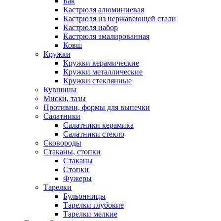
Бак
Кастрюля алюминиевая
Кастрюля из нержавеющей стали
Кастрюля набор
Кастрюля эмалированная
Ковш
Кружки
Кружки керамические
Кружки металлические
Кружки стеклянные
Кувшины
Миски, тазы
Противни, формы для выпечки
Салатники
Салатники керамика
Салатники стекло
Сковороды
Стаканы, стопки
Стаканы
Стопки
Фужеры
Тарелки
Бульонницы
Тарелки глубокие
Тарелки мелкие