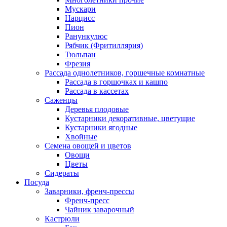
Мускари
Нарцисс
Пион
Ранункулюс
Рябчик (Фритиллярия)
Тюльпан
Фрезия
Рассада однолетников, горшечные комнатные
Рассада в горшочках и кашпо
Рассада в кассетах
Саженцы
Деревья плодовые
Кустарники декоративные, цветущие
Кустарники ягодные
Хвойные
Семена овощей и цветов
Овощи
Цветы
Сидераты
Посуда
Заварники, френч-прессы
Френч-пресс
Чайник заварочный
Кастрюли