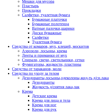
Мешки для мусора
Пластырь
Прокладки
Салфетки, туалетная бумага
Бумажные платочки
Бумажные полотенца
Ватные палочки,шарики
Диски бумажные
Салфетки
Туалетная бумага
Средства от комаров, мух, клещей, москитов
Аэрозоли, лосьоны, крема
Ленты и приманки от мух
Спирали, свечи, светильники, сетки
Фумигаторы, жидкости, пластины
Средства от тараканов, моли
Средства по уходу за телом
Дезодоранты,лосьоны,одеколоны,жид-ть д/сн.лака
Дезодоранты
Жидкость д/снятия лака,лак
Крема
Детские крема
Крема для лица и тела
Крема для ног
Крема для рук