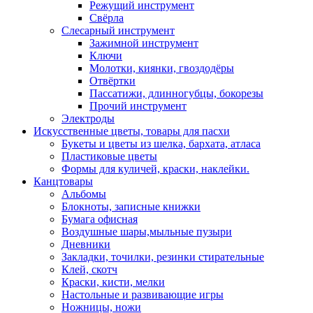
Режущий инструмент
Свёрла
Слесарный инструмент
Зажимной инструмент
Ключи
Молотки, киянки, гвоздодёры
Отвёртки
Пассатижи, длинногубцы, бокорезы
Прочий инструмент
Электроды
Искусственные цветы, товары для пасхи
Букеты и цветы из шелка, бархата, атласа
Пластиковые цветы
Формы для куличей, краски, наклейки.
Канцтовары
Альбомы
Блокноты, записные книжки
Бумага офисная
Воздушные шары,мыльные пузыри
Дневники
Закладки, точилки, резинки стирательные
Клей, скотч
Краски, кисти, мелки
Настольные и развивающие игры
Ножницы, ножи