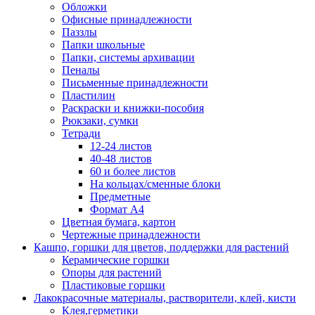
Обложки
Офисные принадлежности
Паззлы
Папки школьные
Папки, системы архивации
Пеналы
Письменные принадлежности
Пластилин
Раскраски и книжки-пособия
Рюкзаки, сумки
Тетради
12-24 листов
40-48 листов
60 и более листов
На кольцах/сменные блоки
Предметные
Формат А4
Цветная бумага, картон
Чертежные принадлежности
Кашпо, горшки для цветов, поддержки для растений
Керамические горшки
Опоры для растений
Пластиковые горшки
Лакокрасочные материалы, растворители, клей, кисти
Клея,герметики