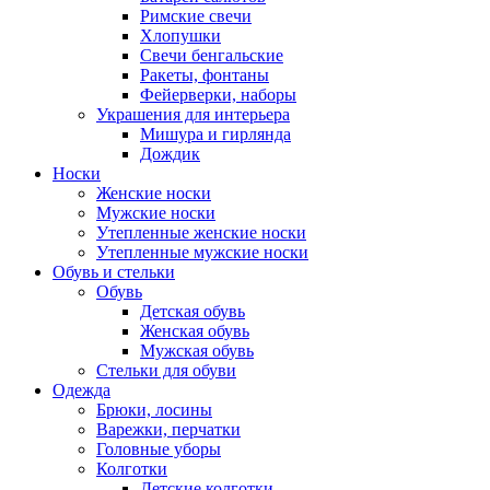
Римские свечи
Хлопушки
Свечи бенгальские
Ракеты, фонтаны
Фейерверки, наборы
Украшения для интерьера
Мишура и гирлянда
Дождик
Носки
Женские носки
Мужские носки
Утепленные женские носки
Утепленные мужские носки
Обувь и стельки
Обувь
Детская обувь
Женская обувь
Мужская обувь
Стельки для обуви
Одежда
Брюки, лосины
Варежки, перчатки
Головные уборы
Колготки
Детские колготки