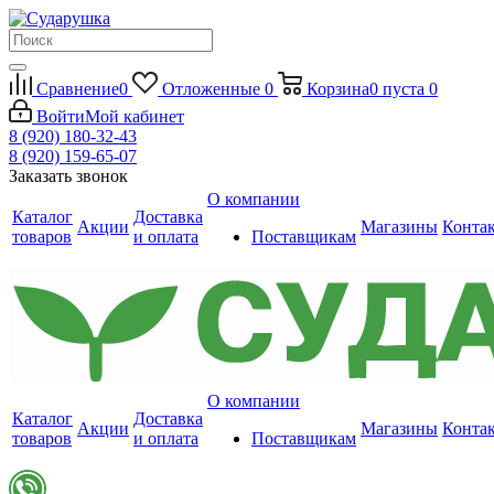
Сравнение
0
Отложенные
0
Корзина
0
пуста
0
Войти
Мой кабинет
8 (920) 180-32-43
8 (920) 159-65-07
Заказать звонок
О компании
Каталог
Доставка
Акции
Магазины
Конта
товаров
и оплата
Поставщикам
О компании
Каталог
Доставка
Акции
Магазины
Конта
товаров
и оплата
Поставщикам