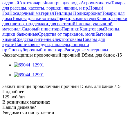
садовый
Автотовары
Фильтры для воды
Агрохимикаты
Товары
для рассады, кассеты, горшки, ящики, и пр.
Новый
Год
Посадочный материал
Теплицы Поликарбонат
Товары для
дома
Товары для животных
Грядки, компостеры
Кашпо, горшки
для цветов, поддержки для растений
Пленка, укрывной
материал.
Садовый инвентарь
Парники
Канцтовары
Вазоны,
ящики балконные
Средства от тараканов, моли
Бытовая
химия
Средства гигиены
Электротовары
Товары для
кухни
Парниковые дуги, шпалеры, опоры и
пр.
Снегоуборочный инвентарь
Расходные материалы
-
Захват-щипцы проволочный прочный D5мм. для банок /15
Захват-щипцы проволочный прочный D5мм. для банок /15
Подробнее
129
руб.
/шт
В розничных магазинах
Нашли дешевле?
Уведомить о поступлении