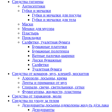
Средства гигиены
Антисептики
Губки и мочалки
Губки и мочалки для посуды
Губки и мочалки для тела
Маски
Мешки для мусора
Пластырь
Прокладки
Салфетки, туалетная бумага
Бумажные платочки
Бумажные полотенца
Ватные палочки,шарики
Диски бумажные
Салфетки
Туалетная бумага
Средства от комаров, мух, клещей, москитов
Аэрозоли, лосьоны, крема
Ленты и приманки от мух
Спирали, свечи, светильники, сетки
Фумигаторы, жидкости, пластины
Средства от тараканов, моли
Средства по уходу за телом
Дезодоранты,лосьоны,одеколоны,жид-ть д/сн.лака
Дезодоранты