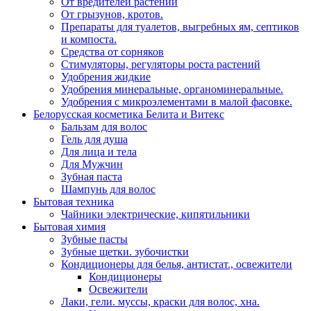
От вредителей растений
От грызунов, кротов.
Препараты для туалетов, выгребных ям, септиков
и компоста.
Средства от сорняков
Стимуляторы, регуляторы роста растений
Удобрения жидкие
Удобрения минеральные, органоминеральные.
Удобрения с микроэлементами в малой фасовке.
Белорусская косметика Белита и Витекс
Бальзам для волос
Гель для душа
Для лица и тела
Для Мужчин
Зубная паста
Шампунь для волос
Бытовая техника
Чайники электрические, кипятильники
Бытовая химия
Зубные пасты
Зубные щетки. зубочистки
Кондиционеры для белья, антистат., освежители
Кондиционеры
Освежители
Лаки, гели. муссы, краски для волос, хна.