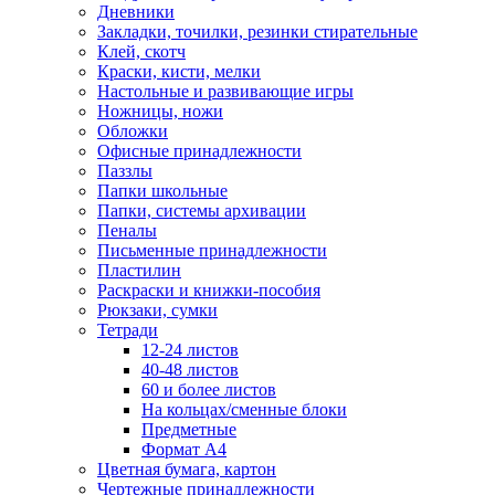
Дневники
Закладки, точилки, резинки стирательные
Клей, скотч
Краски, кисти, мелки
Настольные и развивающие игры
Ножницы, ножи
Обложки
Офисные принадлежности
Паззлы
Папки школьные
Папки, системы архивации
Пеналы
Письменные принадлежности
Пластилин
Раскраски и книжки-пособия
Рюкзаки, сумки
Тетради
12-24 листов
40-48 листов
60 и более листов
На кольцах/сменные блоки
Предметные
Формат А4
Цветная бумага, картон
Чертежные принадлежности