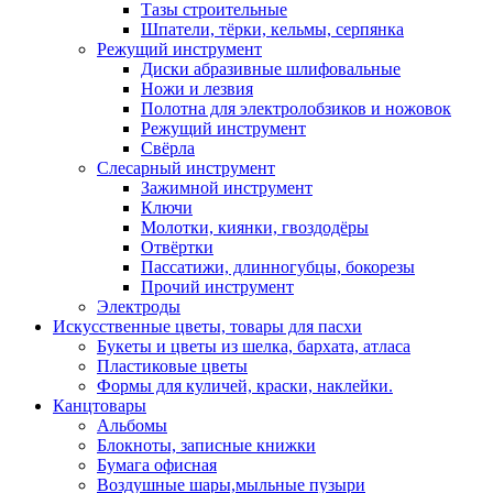
Тазы строительные
Шпатели, тёрки, кельмы, серпянка
Режущий инструмент
Диски абразивные шлифовальные
Ножи и лезвия
Полотна для электролобзиков и ножовок
Режущий инструмент
Свёрла
Слесарный инструмент
Зажимной инструмент
Ключи
Молотки, киянки, гвоздодёры
Отвёртки
Пассатижи, длинногубцы, бокорезы
Прочий инструмент
Электроды
Искусственные цветы, товары для пасхи
Букеты и цветы из шелка, бархата, атласа
Пластиковые цветы
Формы для куличей, краски, наклейки.
Канцтовары
Альбомы
Блокноты, записные книжки
Бумага офисная
Воздушные шары,мыльные пузыри