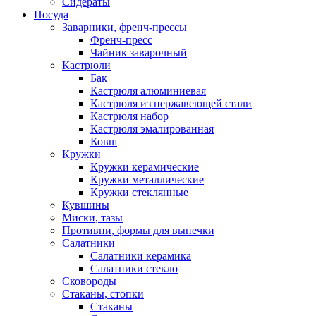
Сидераты
Посуда
Заварники, френч-прессы
Френч-пресс
Чайник заварочный
Кастрюли
Бак
Кастрюля алюминиевая
Кастрюля из нержавеющей стали
Кастрюля набор
Кастрюля эмалированная
Ковш
Кружки
Кружки керамические
Кружки металлические
Кружки стеклянные
Кувшины
Миски, тазы
Противни, формы для выпечки
Салатники
Салатники керамика
Салатники стекло
Сковороды
Стаканы, стопки
Стаканы