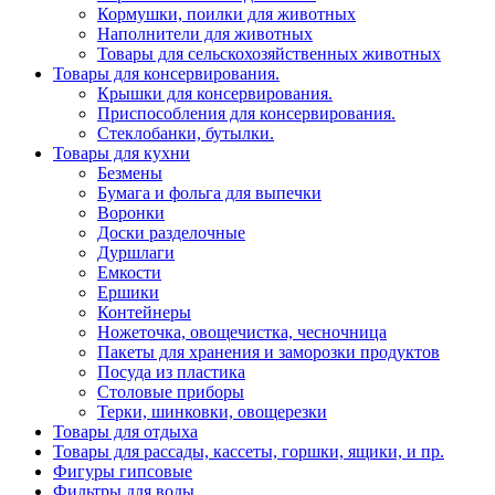
Кормушки, поилки для животных
Наполнители для животных
Товары для сельскохозяйственных животных
Товары для консервирования.
Крышки для консервирования.
Приспособления для консервирования.
Стеклобанки, бутылки.
Товары для кухни
Безмены
Бумага и фольга для выпечки
Воронки
Доски разделочные
Дуршлаги
Емкости
Ершики
Контейнеры
Ножеточка, овощечистка, чесночница
Пакеты для хранения и заморозки продуктов
Посуда из пластика
Столовые приборы
Терки, шинковки, овощерезки
Товары для отдыха
Товары для рассады, кассеты, горшки, ящики, и пр.
Фигуры гипсовые
Фильтры для воды