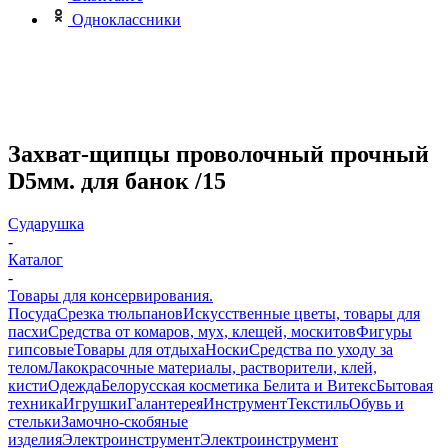
Одноклассники
Захват-щипцы проволочный прочный
D5мм. для банок /15
Сударушка
-
Каталог
-
Товары для консервирования.
Посуда
Срезка тюльпанов
Искусственные цветы, товары для
пасхи
Средства от комаров, мух, клещей, москитов
Фигуры
гипсовые
Товары для отдыха
Носки
Средства по уходу за
телом
Лакокрасочные материалы, растворители, клей,
кисти
Одежда
Белорусская косметика Белита и Витекс
Бытовая
техника
Игрушки
Галантерея
Инструмент
Текстиль
Обувь и
стельки
Замочно-скобяные
изделия
Электроинструмент
Электроинструмент