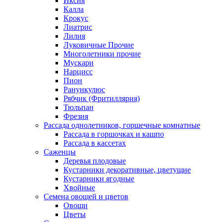
Иксия
Калла
Крокус
Лиатрис
Лилия
Луковичные Прочие
Многолетники прочие
Мускари
Нарцисс
Пион
Ранункулюс
Рябчик (Фритиллярия)
Тюльпан
Фрезия
Рассада однолетников, горшечные комнатные
Рассада в горшочках и кашпо
Рассада в кассетах
Саженцы
Деревья плодовые
Кустарники декоративные, цветущие
Кустарники ягодные
Хвойные
Семена овощей и цветов
Овощи
Цветы