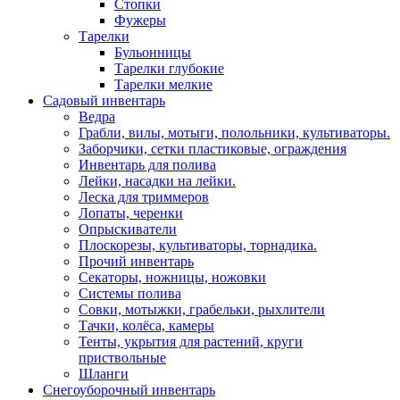
Стопки
Фужеры
Тарелки
Бульонницы
Тарелки глубокие
Тарелки мелкие
Садовый инвентарь
Ведра
Грабли, вилы, мотыги, полольники, культиваторы.
Заборчики, сетки пластиковые, ограждения
Инвентарь для полива
Лейки, насадки на лейки.
Леска для триммеров
Лопаты, черенки
Опрыскиватели
Плоскорезы, культиваторы, торнадика.
Прочий инвентарь
Секаторы, ножницы, ножовки
Системы полива
Совки, мотыжки, грабельки, рыхлители
Тачки, колёса, камеры
Тенты, укрытия для растений, круги
приствольные
Шланги
Снегоуборочный инвентарь