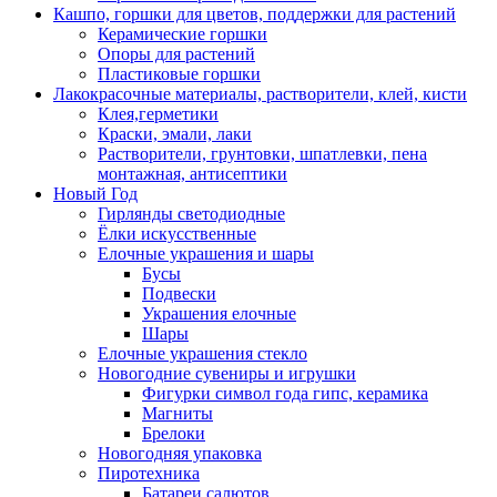
Кашпо, горшки для цветов, поддержки для растений
Керамические горшки
Опоры для растений
Пластиковые горшки
Лакокрасочные материалы, растворители, клей, кисти
Клея,герметики
Краски, эмали, лаки
Растворители, грунтовки, шпатлевки, пена
монтажная, антисептики
Новый Год
Гирлянды светодиодные
Ёлки искусственные
Елочные украшения и шары
Бусы
Подвески
Украшения елочные
Шары
Елочные украшения стекло
Новогодние сувениры и игрушки
Фигурки символ года гипс, керамика
Магниты
Брелоки
Новогодняя упаковка
Пиротехника
Батареи салютов