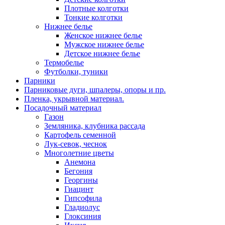
Плотные колготки
Тонкие колготки
Нижнее белье
Женское нижнее белье
Мужское нижнее белье
Детское нижнее белье
Термобелье
Футболки, туники
Парники
Парниковые дуги, шпалеры, опоры и пр.
Пленка, укрывной материал.
Посадочный материал
Газон
Земляника, клубника рассада
Картофель семенной
Лук-севок, чеснок
Многолетние цветы
Анемона
Бегония
Георгины
Гиацинт
Гипсофила
Гладиолус
Глоксиния