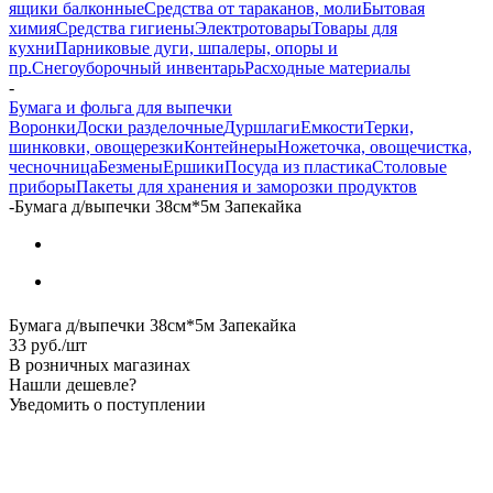
ящики балконные
Средства от тараканов, моли
Бытовая
химия
Средства гигиены
Электротовары
Товары для
кухни
Парниковые дуги, шпалеры, опоры и
пр.
Снегоуборочный инвентарь
Расходные материалы
-
Бумага и фольга для выпечки
Воронки
Доски разделочные
Дуршлаги
Емкости
Терки,
шинковки, овощерезки
Контейнеры
Ножеточка, овощечистка,
чесночница
Безмены
Ершики
Посуда из пластика
Столовые
приборы
Пакеты для хранения и заморозки продуктов
-
Бумага д/выпечки 38см*5м Запекайка
Бумага д/выпечки 38см*5м Запекайка
33
руб.
/шт
В розничных магазинах
Нашли дешевле?
Уведомить о поступлении