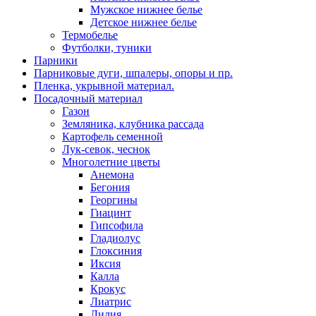
Мужское нижнее белье
Детское нижнее белье
Термобелье
Футболки, туники
Парники
Парниковые дуги, шпалеры, опоры и пр.
Пленка, укрывной материал.
Посадочный материал
Газон
Земляника, клубника рассада
Картофель семенной
Лук-севок, чеснок
Многолетние цветы
Анемона
Бегония
Георгины
Гиацинт
Гипсофила
Гладиолус
Глоксиния
Иксия
Калла
Крокус
Лиатрис
Лилия