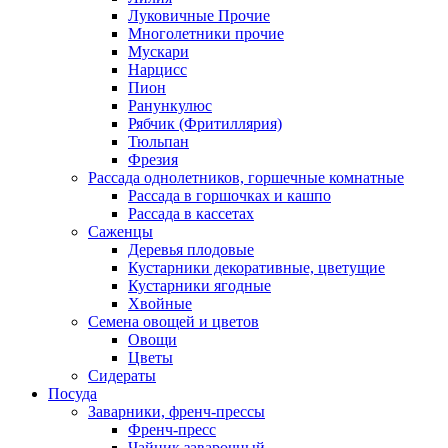
Луковичные Прочие
Многолетники прочие
Мускари
Нарцисс
Пион
Ранункулюс
Рябчик (Фритиллярия)
Тюльпан
Фрезия
Рассада однолетников, горшечные комнатные
Рассада в горшочках и кашпо
Рассада в кассетах
Саженцы
Деревья плодовые
Кустарники декоративные, цветущие
Кустарники ягодные
Хвойные
Семена овощей и цветов
Овощи
Цветы
Сидераты
Посуда
Заварники, френч-прессы
Френч-пресс
Чайник заварочный