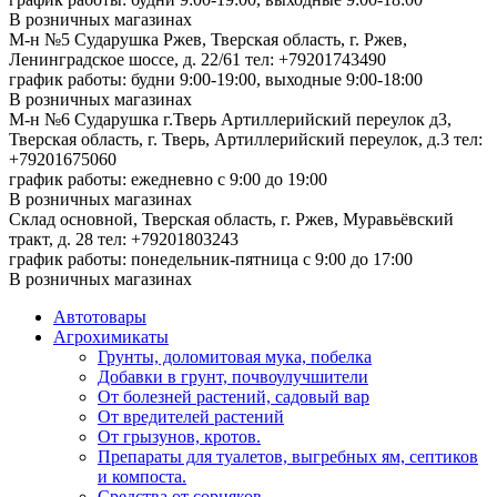
В розничных магазинах
М-н №5 Сударушка Ржев, Тверская область, г. Ржев,
Ленинградское шоссе, д. 22/61
тел: +79201743490
график работы: будни 9:00-19:00, выходные 9:00-18:00
В розничных магазинах
М-н №6 Сударушка г.Тверь Артиллерийский переулок д3,
Тверская область, г. Тверь, Артиллерийский переулок, д.3
тел:
+79201675060
график работы: ежедневно с 9:00 до 19:00
В розничных магазинах
Склад основной, Тверская область, г. Ржев, Муравьёвский
тракт, д. 28
тел: +79201803243
график работы: понедельник-пятница с 9:00 до 17:00
В розничных магазинах
Автотовары
Агрохимикаты
Грунты, доломитовая мука, побелка
Добавки в грунт, почвоулучшители
От болезней растений, садовый вар
От вредителей растений
От грызунов, кротов.
Препараты для туалетов, выгребных ям, септиков
и компоста.
Средства от сорняков