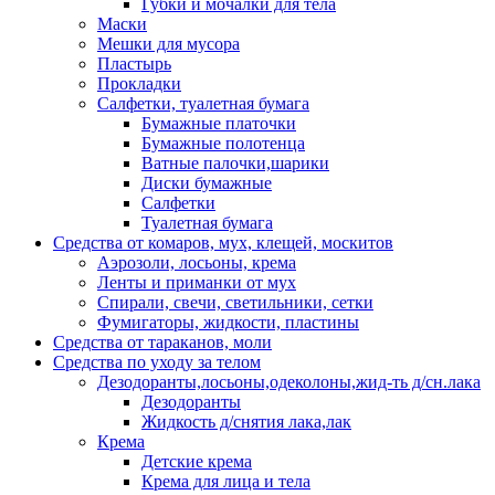
Губки и мочалки для тела
Маски
Мешки для мусора
Пластырь
Прокладки
Салфетки, туалетная бумага
Бумажные платочки
Бумажные полотенца
Ватные палочки,шарики
Диски бумажные
Салфетки
Туалетная бумага
Средства от комаров, мух, клещей, москитов
Аэрозоли, лосьоны, крема
Ленты и приманки от мух
Спирали, свечи, светильники, сетки
Фумигаторы, жидкости, пластины
Средства от тараканов, моли
Средства по уходу за телом
Дезодоранты,лосьоны,одеколоны,жид-ть д/сн.лака
Дезодоранты
Жидкость д/снятия лака,лак
Крема
Детские крема
Крема для лица и тела