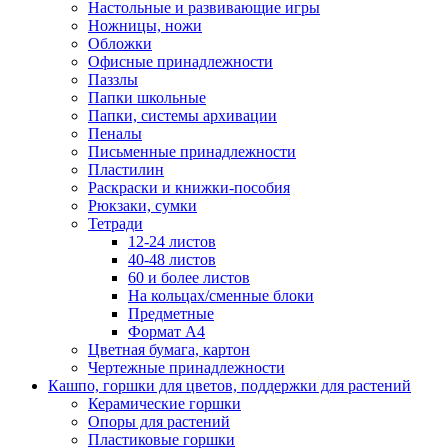
Настольные и развивающие игры
Ножницы, ножи
Обложки
Офисные принадлежности
Паззлы
Папки школьные
Папки, системы архивации
Пеналы
Письменные принадлежности
Пластилин
Раскраски и книжки-пособия
Рюкзаки, сумки
Тетради
12-24 листов
40-48 листов
60 и более листов
На кольцах/сменные блоки
Предметные
Формат А4
Цветная бумага, картон
Чертежные принадлежности
Кашпо, горшки для цветов, поддержки для растений
Керамические горшки
Опоры для растений
Пластиковые горшки