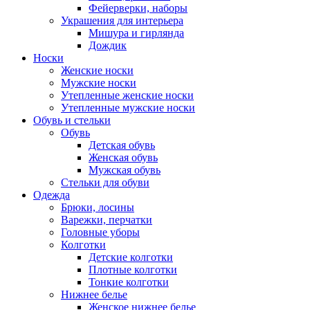
Фейерверки, наборы
Украшения для интерьера
Мишура и гирлянда
Дождик
Носки
Женские носки
Мужские носки
Утепленные женские носки
Утепленные мужские носки
Обувь и стельки
Обувь
Детская обувь
Женская обувь
Мужская обувь
Стельки для обуви
Одежда
Брюки, лосины
Варежки, перчатки
Головные уборы
Колготки
Детские колготки
Плотные колготки
Тонкие колготки
Нижнее белье
Женское нижнее белье