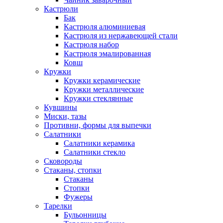
Кастрюли
Бак
Кастрюля алюминиевая
Кастрюля из нержавеющей стали
Кастрюля набор
Кастрюля эмалированная
Ковш
Кружки
Кружки керамические
Кружки металлические
Кружки стеклянные
Кувшины
Миски, тазы
Противни, формы для выпечки
Салатники
Салатники керамика
Салатники стекло
Сковороды
Стаканы, стопки
Стаканы
Стопки
Фужеры
Тарелки
Бульонницы