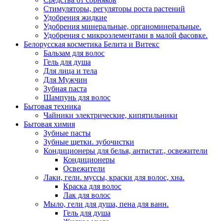
Стимуляторы, регуляторы роста растений
Удобрения жидкие
Удобрения минеральные, органоминеральные.
Удобрения с микроэлементами в малой фасовке.
Белорусская косметика Белита и Витекс
Бальзам для волос
Гель для душа
Для лица и тела
Для Мужчин
Зубная паста
Шампунь для волос
Бытовая техника
Чайники электрические, кипятильники
Бытовая химия
Зубные пасты
Зубные щетки. зубочистки
Кондиционеры для белья, антистат., освежители
Кондиционеры
Освежители
Лаки, гели. муссы, краски для волос, хна.
Краска для волос
Лак для волос
Мыло, гели для душа, пена для ванн.
Гель для душа