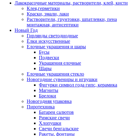
Лакокрасочные материалы, растворители, клей, кисти
Клея,герметики
Краски, эмали, лаки
Растворители, грунтовки, шпатлевки, пена
монтажная, антисептики
Новый Год
Гирлянды светодиодные
Ёлки искусственные
Елочные украшения и шары
Бусы
Подвески
Украшения елочные
Шары
Елочные украшения стекло
Новогодние сувениры и игрушки
Фигурки символ года гипс, керамика
Магниты
Брелоки
Новогодняя упаковка
Пиротехника
Батареи салютов
Римские свечи
Хлопушки
Свечи бенгальские
Ракеты, фонтаны