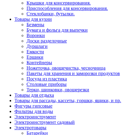
Крышки для консервирования.
Приспособления для консервирования.
Стеклобанки, бутылки.
Товары для кухни
Безмены
Бумага и фольга для выпечки
Воронки
Доски разделочные
Дуршлаги
Емкости
Ершики
Контейнеры
Ножеточка, овощечистка, чесночница
Пакеты для хранения и заморозки продуктов
Посуда из пластика
Столовые приборы
Терки, шинковки, овощерезки
Товары для отдыха
Товары для рассады, кассеты, горшки, ящики, и пр.
Фигуры гипсовые
Фильтры для воды
Электроинструмент
Электроинструмент садовый
Электротовары
Батарейки