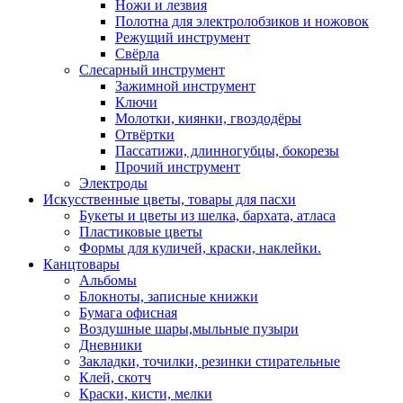
Ножи и лезвия
Полотна для электролобзиков и ножовок
Режущий инструмент
Свёрла
Слесарный инструмент
Зажимной инструмент
Ключи
Молотки, киянки, гвоздодёры
Отвёртки
Пассатижи, длинногубцы, бокорезы
Прочий инструмент
Электроды
Искусственные цветы, товары для пасхи
Букеты и цветы из шелка, бархата, атласа
Пластиковые цветы
Формы для куличей, краски, наклейки.
Канцтовары
Альбомы
Блокноты, записные книжки
Бумага офисная
Воздушные шары,мыльные пузыри
Дневники
Закладки, точилки, резинки стирательные
Клей, скотч
Краски, кисти, мелки