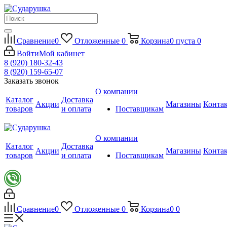
Сравнение
0
Отложенные
0
Корзина
0
пуста
0
Войти
Мой кабинет
8 (920) 180-32-43
8 (920) 159-65-07
Заказать звонок
О компании
Каталог
Доставка
Акции
Магазины
Конта
товаров
и оплата
Поставщикам
О компании
Каталог
Доставка
Акции
Магазины
Конта
товаров
и оплата
Поставщикам
Сравнение
0
Отложенные
0
Корзина
0
0