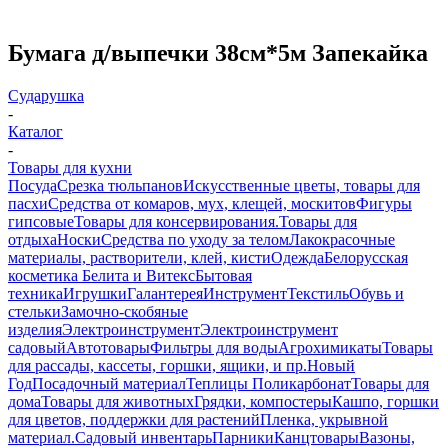
Бумага д/выпечки 38см*5м Запекайка
Сударушка
-
Каталог
-
Товары для кухни
Посуда
Срезка тюльпанов
Искусственные цветы, товары для
пасхи
Средства от комаров, мух, клещей, москитов
Фигуры
гипсовые
Товары для консервирования.
Товары для
отдыха
Носки
Средства по уходу за телом
Лакокрасочные
материалы, растворители, клей, кисти
Одежда
Белорусская
косметика Белита и Витекс
Бытовая
техника
Игрушки
Галантерея
Инструмент
Текстиль
Обувь и
стельки
Замочно-скобяные
изделия
Электроинструмент
Электроинструмент
садовый
Автотовары
Фильтры для воды
Агрохимикаты
Товары
для рассады, кассеты, горшки, ящики, и пр.
Новый
Год
Посадочный материал
Теплицы Поликарбонат
Товары для
дома
Товары для животных
Грядки, компостеры
Кашпо, горшки
для цветов, поддержки для растений
Пленка, укрывной
материал.
Садовый инвентарь
Парники
Канцтовары
Вазоны,