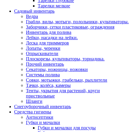
Тарелки глубокие
Тарелки мелкие
Садовый инвентарь
Ведра
Грабли, вилы, мотыги, полольники, культиваторы.
Заборчики, сетки пластиковые, ограждения
Инвентарь для полива
Лейки, насадки на лейки.
Леска для триммеров
Лопаты, черенки
Опрыскиватели
Плоскорезы, культиваторы, торнадика.
Прочий инвентарь
Секаторы, ножницы, ножовки
Системы полива
Совки, мотыжки, грабельки, рыхлители
Тачки, колёса, камеры
Тенты, укрытия для растений, круги
приствольные
Шланги
Снегоуборочный инвентарь
Средства гигиены
Антисептики
Губки и мочалки
Губки и мочалки для посуды