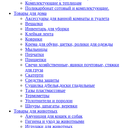
Комплектующие к теплицам
Поликарбонат сотовый и комплектующие.
Товары для дома
Аксессуары для ванной комнаты и туалета
Вешалки
Инвентарь для уборки
Клейкая лента
Коврики
Крема для обуви, щетки, ролики для одежды
Мыльницы
Перчатки
Прищепки
Свечи хозяйственные, ящики почтовые, стяжки
для груза
Скатерти
Средства защиты
Сушилка д/белья,доски гладильные
Тазы пластмассовые
Термометры
Уплотнители и поролон
Шнуры, шпагаты, веревки
Товары для животных
Амуниция для кошек и собак
Гигиена и уход за животными
Игрушки для животных