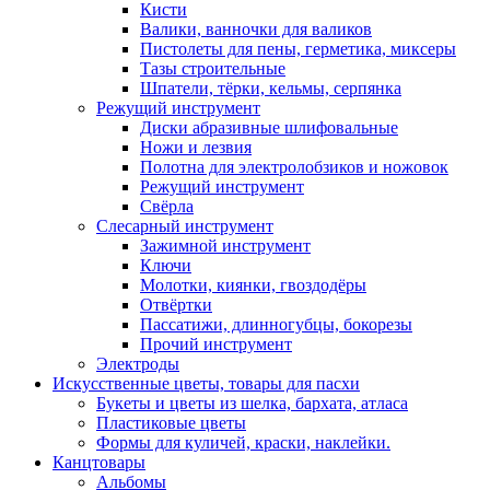
Кисти
Валики, ванночки для валиков
Пистолеты для пены, герметика, миксеры
Тазы строительные
Шпатели, тёрки, кельмы, серпянка
Режущий инструмент
Диски абразивные шлифовальные
Ножи и лезвия
Полотна для электролобзиков и ножовок
Режущий инструмент
Свёрла
Слесарный инструмент
Зажимной инструмент
Ключи
Молотки, киянки, гвоздодёры
Отвёртки
Пассатижи, длинногубцы, бокорезы
Прочий инструмент
Электроды
Искусственные цветы, товары для пасхи
Букеты и цветы из шелка, бархата, атласа
Пластиковые цветы
Формы для куличей, краски, наклейки.
Канцтовары
Альбомы