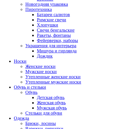
Новогодняя упаковка
Пиротехника
Батареи салютов
Римские свечи
Хлопушки
Свечи бенгальские
Ракеты, фонтаны
Фейерверки, наборы
Украшения для интерьера
Мишура и гирлянда
Дождик
Носки
Женские носки
Мужские носки
Утепленные женские носки
Утепленные мужские носки
Обувь и стельки
Обувь
Детская обувь
Женская обувь
Мужская обувь
Стельки для обуви
Одежда
Брюки, лосины
Варежки, перчатки