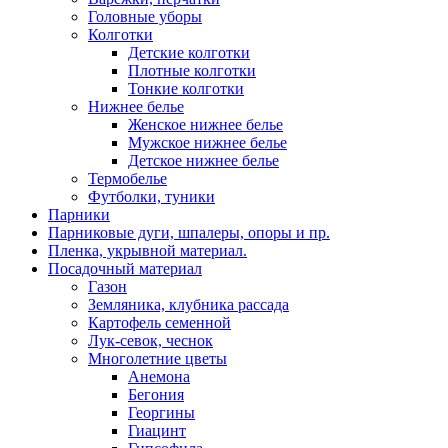
Головные уборы
Колготки
Детские колготки
Плотные колготки
Тонкие колготки
Нижнее белье
Женское нижнее белье
Мужское нижнее белье
Детское нижнее белье
Термобелье
Футболки, туники
Парники
Парниковые дуги, шпалеры, опоры и пр.
Пленка, укрывной материал.
Посадочный материал
Газон
Земляника, клубника рассада
Картофель семенной
Лук-севок, чеснок
Многолетние цветы
Анемона
Бегония
Георгины
Гиацинт