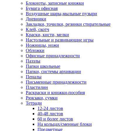
Блокноты, записные книжки
Бумага офисная
Воздушные шары,мыльные пузыри
Дневники
Закладки, точилки, резинки стирательные
Клей, скотч
Краски, кисти, мелки
Настольные и развивающие игры
Ножницы, ножи
Обложки
Офисные принадлежности
Паззлы
Папки школьные
Папки, системы архивации
Пеналы
Письменные принадлежности
Пластилин
Раскраски и книжки-пособия
Рюкзаки, сумки
Тетради
12-24 листов
40-48 листов
60 и более листов
На кольцах/сменные блоки
Предметные