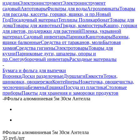
изделия
Электроинструмент
Электроинструмент
садовый
Автотовары
Фильтры для воды
Агрохимикаты
Товары
для рассады, кассеты, горшки, ящики, и пр.
Новый
Год
Посадочный материал
Теплицы Поликарбонат
Товары для
дома
Товары для животных
Грядки, компостеры
Кашпо, горшки
для цветов, поддержки для растений
Пленка, укрывной
материал.
Садовый инвентарь
Парники
Канцтовары
Вазоны,
ящики балконные
Средства от тараканов, моли
Бытовая
химия
Средства гигиены
Электротовары
Товары для
кухни
Парниковые дуги, шпалеры, опоры и
пр.
Снегоуборочный инвентарь
Расходные материалы
-
Бумага и фольга для выпечки
Воронки
Доски разделочные
Дуршлаги
Емкости
Терки,
шинковки, овощерезки
Контейнеры
Ножеточка, овощечистка,
чесночница
Безмены
Ершики
Посуда из пластика
Столовые
приборы
Пакеты для хранения и заморозки продуктов
-
#Фольга алюминиевая 5м 30см Антелла
#Фольга алюминиевая 5м 30см Антелла
35
руб.
/шт