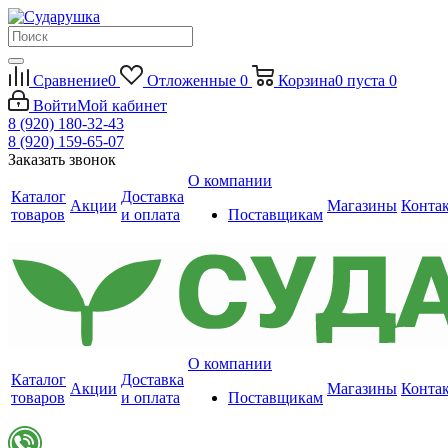
Сравнение
0
Отложенные
0
Корзина
0
пуста
0
Войти
Мой кабинет
8 (920) 180-32-43
8 (920) 159-65-07
Заказать звонок
О компании
Каталог
Доставка
Акции
Магазины
Конта
товаров
и оплата
Поставщикам
О компании
Каталог
Доставка
Акции
Магазины
Конта
товаров
и оплата
Поставщикам