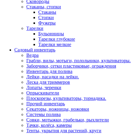
Сковороды
Стаканы, стопки
Стаканы
Стопки
Фужеры
Тарелки
Бульонницы
Тарелки глубокие
Тарелки мелкие
Садовый инвентарь
Ведра
Грабли, вилы, мотыги, полольники, культиваторы.
Заборчики, сетки пластиковые, ограждения
Инвентарь для полива
Лейки, насадки на лейки.
Леска для триммеров
Лопаты, черенки
Опрыскиватели
Плоскорезы, культиваторы, торнадика.
Прочий инвентарь
Секаторы, ножницы, ножовки
Системы полива
Совки, мотыжки, грабельки, рыхлители
Тачки, колёса, камеры
Тенты, укрытия для растений, круги