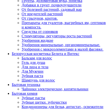
Грунты, доломитовая мука, побелка
Добавки в грунт, почвоулучшители
От болезней растений, садовый вар
От вредителей растений
От грызунов, кротов.
Препараты для туалетов, выгребных ям, септиков
и компоста.
Средства от сорняков
Стимуляторы, регуляторы роста растений
Удобрения жидкие
Удобрения минеральные, органоминеральные.
Удобрения с микроэлементами в малой фасовке.
Белорусская косметика Белита и Витекс
Бальзам для волос
Гель для душа
Для лица и тела
Для Мужчин
Зубная паста
Шампунь для волос
Бытовая техника
Чайники электрические, кипятильники
Бытовая химия
Зубные пасты
Зубные щетки. зубочистки
Кондиционеры для белья, антистат., освежители