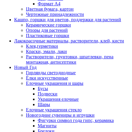
Формат А4
Цветная бумага, картон
Чертежные принадлежности
Кашпо, горшки для цветов, поддержки для растений
Керамические горшки
Опоры для растений
Пластиковые горшки
Лакокрасочные материалы, растворители, клей, кисти
Клея,герметики
Краски, эмали, лаки
Растворители, грунтовки, шпатлевки, пена
монтажная, антисептики
Новый Год
Гирлянды светодиодные
Ёлки искусственные
Елочные украшения и шары
Бусы
Подвески
Украшения елочные
Шары
Елочные украшения стекло
Новогодние сувениры и игрушки
Фигурки символ года гипс, керамика
Магниты
Брелоки