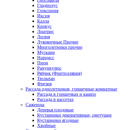
Гипсофила
Гладиолус
Глоксиния
Иксия
Калла
Крокус
Лиатрис
Лилия
Луковичные Прочие
Многолетники прочие
Мускари
Нарцисс
Пион
Ранункулюс
Рябчик (Фритиллярия)
Тюльпан
Фрезия
Рассада однолетников, горшечные комнатные
Рассада в горшочках и кашпо
Рассада в кассетах
Саженцы
Деревья плодовые
Кустарники декоративные, цветущие
Кустарники ягодные
Хвойные