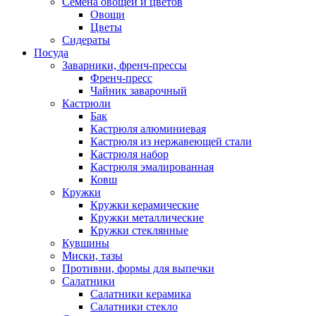
Семена овощей и цветов
Овощи
Цветы
Сидераты
Посуда
Заварники, френч-прессы
Френч-пресс
Чайник заварочный
Кастрюли
Бак
Кастрюля алюминиевая
Кастрюля из нержавеющей стали
Кастрюля набор
Кастрюля эмалированная
Ковш
Кружки
Кружки керамические
Кружки металлические
Кружки стеклянные
Кувшины
Миски, тазы
Противни, формы для выпечки
Салатники
Салатники керамика
Салатники стекло