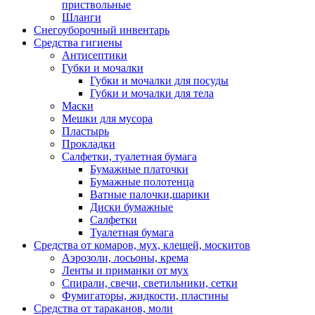
приствольные
Шланги
Снегоуборочный инвентарь
Средства гигиены
Антисептики
Губки и мочалки
Губки и мочалки для посуды
Губки и мочалки для тела
Маски
Мешки для мусора
Пластырь
Прокладки
Салфетки, туалетная бумага
Бумажные платочки
Бумажные полотенца
Ватные палочки,шарики
Диски бумажные
Салфетки
Туалетная бумага
Средства от комаров, мух, клещей, москитов
Аэрозоли, лосьоны, крема
Ленты и приманки от мух
Спирали, свечи, светильники, сетки
Фумигаторы, жидкости, пластины
Средства от тараканов, моли