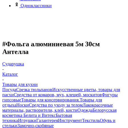
Одноклассники
#Фольга алюминиевая 5м 30см
Антелла
Сударушка
-
Каталог
-
Товары для кухни
Посуда
Срезка тюльпанов
Искусственные цветы, товары для
пасхи
Средства от комаров, мух, клещей, москитов
Фигуры
гипсовые
Товары для консервирования.
Товары для
отдыха
Носки
Средства по уходу за телом
Лакокрасочные
материалы, растворители, клей, кисти
Одежда
Белорусская
косметика Белита и Витекс
Бытовая
техника
Игрушки
Галантерея
Инструмент
Текстиль
Обувь и
стельки
Замочно-скобяные