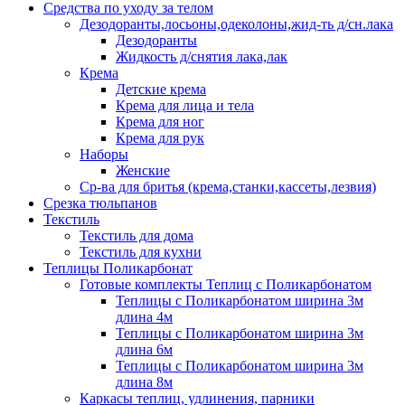
Средства по уходу за телом
Дезодоранты,лосьоны,одеколоны,жид-ть д/сн.лака
Дезодоранты
Жидкость д/снятия лака,лак
Крема
Детские крема
Крема для лица и тела
Крема для ног
Крема для рук
Наборы
Женские
Ср-ва для бритья (крема,станки,кассеты,лезвия)
Срезка тюльпанов
Текстиль
Текстиль для дома
Текстиль для кухни
Теплицы Поликарбонат
Готовые комплекты Теплиц с Поликарбонатом
Теплицы с Поликарбонатом ширина 3м
длина 4м
Теплицы с Поликарбонатом ширина 3м
длина 6м
Теплицы с Поликарбонатом ширина 3м
длина 8м
Каркасы теплиц, удлинения, парники