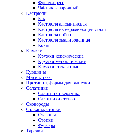
Френч-пресс
Чайник заварочный
Кастрюли
Бак
Кастрюля алюминиевая
Кастрюля из нержавеющей стали
Кастрюля набор
Кастрюля эмалированная
Ковш
Кружки
Кружки керамические
Кружки металлические
Кружки стеклянные
Кувшины
Миски, тазы
Противни, формы для выпечки
Салатники
Салатники керамика
Салатники стекло
Сковороды
Стаканы, стопки
Стаканы
Стопки
Фужеры
Тарелки