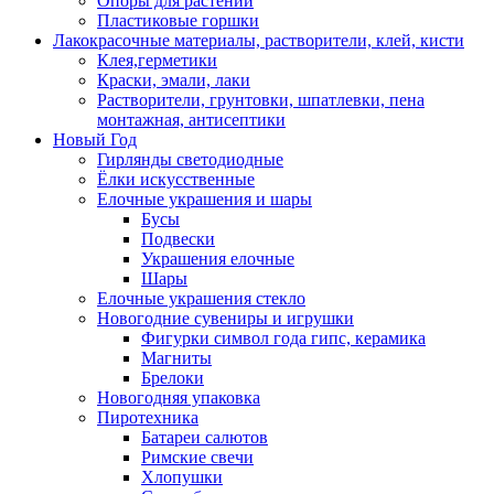
Опоры для растений
Пластиковые горшки
Лакокрасочные материалы, растворители, клей, кисти
Клея,герметики
Краски, эмали, лаки
Растворители, грунтовки, шпатлевки, пена
монтажная, антисептики
Новый Год
Гирлянды светодиодные
Ёлки искусственные
Елочные украшения и шары
Бусы
Подвески
Украшения елочные
Шары
Елочные украшения стекло
Новогодние сувениры и игрушки
Фигурки символ года гипс, керамика
Магниты
Брелоки
Новогодняя упаковка
Пиротехника
Батареи салютов
Римские свечи
Хлопушки