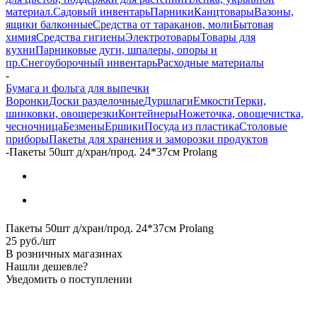
материал.
Садовый инвентарь
Парники
Канцтовары
Вазоны,
ящики балконные
Средства от тараканов, моли
Бытовая
химия
Средства гигиены
Электротовары
Товары для
кухни
Парниковые дуги, шпалеры, опоры и
пр.
Снегоуборочный инвентарь
Расходные материалы
-
Бумага и фольга для выпечки
Воронки
Доски разделочные
Дуршлаги
Емкости
Терки,
шинковки, овощерезки
Контейнеры
Ножеточка, овощечистка,
чесночница
Безмены
Ершики
Посуда из пластика
Столовые
приборы
Пакеты для хранения и заморозки продуктов
-
Пакеты 50шт д/хран/прод. 24*37см Prolang
Пакеты 50шт д/хран/прод. 24*37см Prolang
25
руб.
/шт
В розничных магазинах
Нашли дешевле?
Уведомить о поступлении