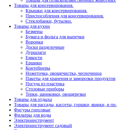
Товары для сельскохозяйственных животных
Товары для консервирования.
Крышки для консервирования.
Приспособления для консервирования.
Стеклобанки, бутылки.
Товары для кухни
Безмены
Бумага и фольга для выпечки
Воронки
Доски разделочные
Дуршлаги
Емкости
Ершики
Контейнеры
Ножеточка, овощечистка, чесночница
Пакеты для хранения и заморозки продуктов
Посуда из пластика
Столовые приборы
Терки, шинковки, овощерезки
Товары для отдыха
Товары для рассады, кассеты, горшки, ящики, и пр.
Фигуры гипсовые
Фильтры для воды
Электроинструмент
Электроинструмент садовый