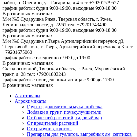
район, п. Оленино, ул. Гагарина, д.4
тел: +79201579527
график работы: будни 9:00-19:00, выходные 9:00-18:00
В розничных магазинах
М-н №5 Сударушка Ржев, Тверская область, г. Ржев,
Ленинградское шоссе, д. 22/61
тел: +79201743490
график работы: будни 9:00-19:00, выходные 9:00-18:00
В розничных магазинах
М-н №6 Сударушка г.Тверь Артиллерийский переулок д3,
Тверская область, г. Тверь, Артиллерийский переулок, д.3
тел:
+79201675060
график работы: ежедневно с 9:00 до 19:00
В розничных магазинах
Склад основной, Тверская область, г. Ржев, Муравьёвский
тракт, д. 28
тел: +79201803243
график работы: понедельник-пятница с 9:00 до 17:00
В розничных магазинах
Автотовары
Агрохимикаты
Грунты, доломитовая мука, побелка
Добавки в грунт, почвоулучшители
От болезней растений, садовый вар
От вредителей растений
От грызунов, кротов.
Препараты для туалетов, выгребных ям, септиков