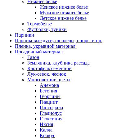
Нижнее белье
Женское нижнее белье
Мужское нижнее белье
Детское нижнее белье
Термобелье
Футболки, туники
Парники
Парниковые дуги, шпалеры, опоры и пр.
Пленка, укрывной материал.
Посадочный материал
Газон
Земляника, клубника рассада
Картофель семенной
Лук-севок, чеснок
Многолетние цветы
Анемона
Бегония
Георгины
Гиацинт
Гипсофила
Гладиолус
Глоксиния
Иксия
Калла
Крокус