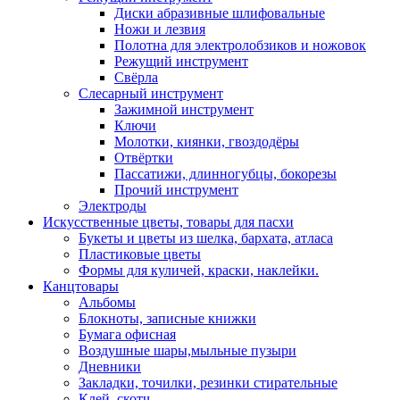
Диски абразивные шлифовальные
Ножи и лезвия
Полотна для электролобзиков и ножовок
Режущий инструмент
Свёрла
Слесарный инструмент
Зажимной инструмент
Ключи
Молотки, киянки, гвоздодёры
Отвёртки
Пассатижи, длинногубцы, бокорезы
Прочий инструмент
Электроды
Искусственные цветы, товары для пасхи
Букеты и цветы из шелка, бархата, атласа
Пластиковые цветы
Формы для куличей, краски, наклейки.
Канцтовары
Альбомы
Блокноты, записные книжки
Бумага офисная
Воздушные шары,мыльные пузыри
Дневники
Закладки, точилки, резинки стирательные
Клей, скотч