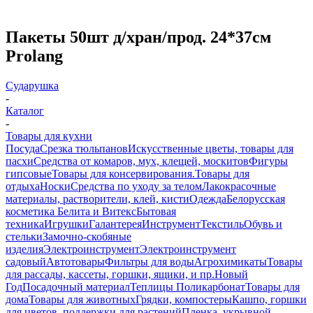
Пакеты 50шт д/хран/прод. 24*37см
Prolang
Сударушка
-
Каталог
-
Товары для кухни
Посуда
Срезка тюльпанов
Искусственные цветы, товары для
пасхи
Средства от комаров, мух, клещей, москитов
Фигуры
гипсовые
Товары для консервирования.
Товары для
отдыха
Носки
Средства по уходу за телом
Лакокрасочные
материалы, растворители, клей, кисти
Одежда
Белорусская
косметика Белита и Витекс
Бытовая
техника
Игрушки
Галантерея
Инструмент
Текстиль
Обувь и
стельки
Замочно-скобяные
изделия
Электроинструмент
Электроинструмент
садовый
Автотовары
Фильтры для воды
Агрохимикаты
Товары
для рассады, кассеты, горшки, ящики, и пр.
Новый
Год
Посадочный материал
Теплицы Поликарбонат
Товары для
дома
Товары для животных
Грядки, компостеры
Кашпо, горшки
для цветов, поддержки для растений
Пленка, укрывной