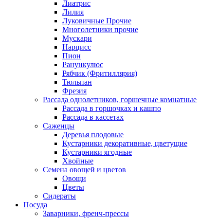
Лиатрис
Лилия
Луковичные Прочие
Многолетники прочие
Мускари
Нарцисс
Пион
Ранункулюс
Рябчик (Фритиллярия)
Тюльпан
Фрезия
Рассада однолетников, горшечные комнатные
Рассада в горшочках и кашпо
Рассада в кассетах
Саженцы
Деревья плодовые
Кустарники декоративные, цветущие
Кустарники ягодные
Хвойные
Семена овощей и цветов
Овощи
Цветы
Сидераты
Посуда
Заварники, френч-прессы