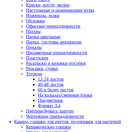
Краски, кисти, мелки
Настольные и развивающие игры
Ножницы, ножи
Обложки
Офисные принадлежности
Паззлы
Папки школьные
Папки, системы архивации
Пеналы
Письменные принадлежности
Пластилин
Раскраски и книжки-пособия
Рюкзаки, сумки
Тетради
12-24 листов
40-48 листов
60 и более листов
На кольцах/сменные блоки
Предметные
Формат А4
Цветная бумага, картон
Чертежные принадлежности
Кашпо, горшки для цветов, поддержки для растений
Керамические горшки