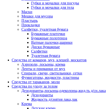
Губки и мочалки для посуды
Губки и мочалки для тела
Маски
Мешки для мусора
Пластырь
Прокладки
Салфетки, туалетная бумага
Бумажные платочки
Бумажные полотенца
Ватные палочки,шарики
Диски бумажные
Салфетки
Туалетная бумага
Средства от комаров, мух, клещей, москитов
Аэрозоли, лосьоны, крема
Ленты и приманки от мух
Спирали, свечи, светильники, сетки
Фумигаторы, жидкости, пластины
Средства от тараканов, моли
Средства по уходу за телом
Дезодоранты,лосьоны,одеколоны,жид-ть д/сн.лака
Дезодоранты
Жидкость д/снятия лака,лак
Крема
Детские крема