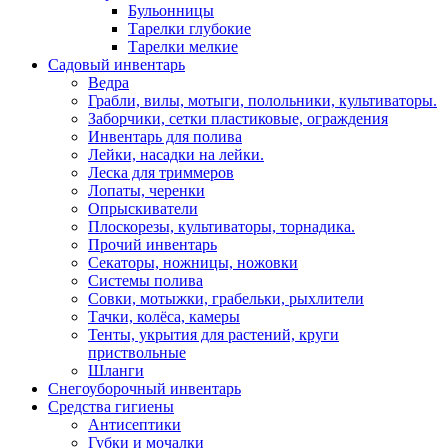
Бульонницы
Тарелки глубокие
Тарелки мелкие
Садовый инвентарь
Ведра
Грабли, вилы, мотыги, полольники, культиваторы.
Заборчики, сетки пластиковые, ограждения
Инвентарь для полива
Лейки, насадки на лейки.
Леска для триммеров
Лопаты, черенки
Опрыскиватели
Плоскорезы, культиваторы, торнадика.
Прочий инвентарь
Секаторы, ножницы, ножовки
Системы полива
Совки, мотыжки, грабельки, рыхлители
Тачки, колёса, камеры
Тенты, укрытия для растений, круги
приствольные
Шланги
Снегоуборочный инвентарь
Средства гигиены
Антисептики
Губки и мочалки