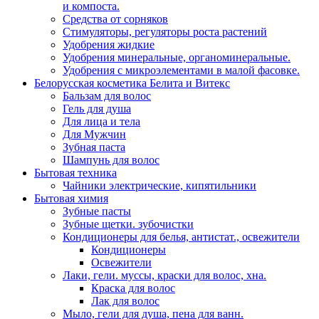
и компоста.
Средства от сорняков
Стимуляторы, регуляторы роста растений
Удобрения жидкие
Удобрения минеральные, органоминеральные.
Удобрения с микроэлементами в малой фасовке.
Белорусская косметика Белита и Витекс
Бальзам для волос
Гель для душа
Для лица и тела
Для Мужчин
Зубная паста
Шампунь для волос
Бытовая техника
Чайники электрические, кипятильники
Бытовая химия
Зубные пасты
Зубные щетки. зубочистки
Кондиционеры для белья, антистат., освежители
Кондиционеры
Освежители
Лаки, гели. муссы, краски для волос, хна.
Краска для волос
Лак для волос
Мыло, гели для душа, пена для ванн.