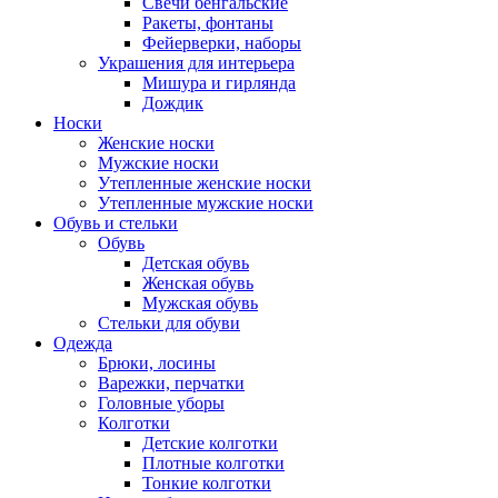
Свечи бенгальские
Ракеты, фонтаны
Фейерверки, наборы
Украшения для интерьера
Мишура и гирлянда
Дождик
Носки
Женские носки
Мужские носки
Утепленные женские носки
Утепленные мужские носки
Обувь и стельки
Обувь
Детская обувь
Женская обувь
Мужская обувь
Стельки для обуви
Одежда
Брюки, лосины
Варежки, перчатки
Головные уборы
Колготки
Детские колготки
Плотные колготки
Тонкие колготки