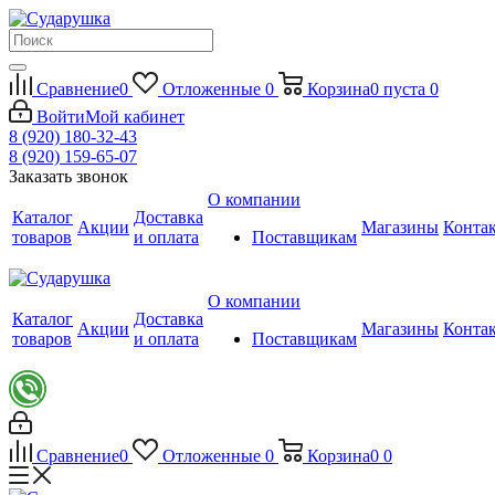
Сравнение
0
Отложенные
0
Корзина
0
пуста
0
Войти
Мой кабинет
8 (920) 180-32-43
8 (920) 159-65-07
Заказать звонок
О компании
Каталог
Доставка
Акции
Магазины
Конта
товаров
и оплата
Поставщикам
О компании
Каталог
Доставка
Акции
Магазины
Конта
товаров
и оплата
Поставщикам
Сравнение
0
Отложенные
0
Корзина
0
0