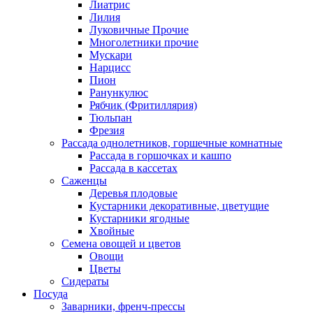
Лиатрис
Лилия
Луковичные Прочие
Многолетники прочие
Мускари
Нарцисс
Пион
Ранункулюс
Рябчик (Фритиллярия)
Тюльпан
Фрезия
Рассада однолетников, горшечные комнатные
Рассада в горшочках и кашпо
Рассада в кассетах
Саженцы
Деревья плодовые
Кустарники декоративные, цветущие
Кустарники ягодные
Хвойные
Семена овощей и цветов
Овощи
Цветы
Сидераты
Посуда
Заварники, френч-прессы