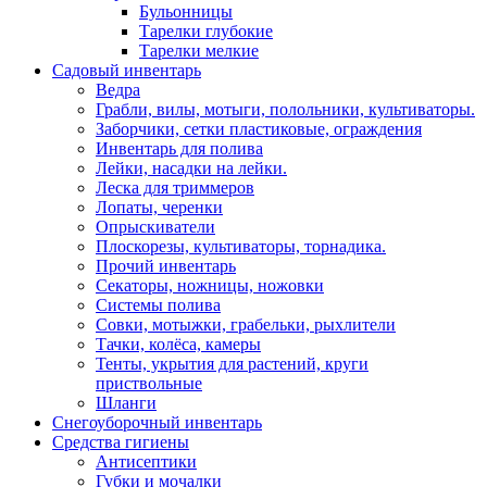
Бульонницы
Тарелки глубокие
Тарелки мелкие
Садовый инвентарь
Ведра
Грабли, вилы, мотыги, полольники, культиваторы.
Заборчики, сетки пластиковые, ограждения
Инвентарь для полива
Лейки, насадки на лейки.
Леска для триммеров
Лопаты, черенки
Опрыскиватели
Плоскорезы, культиваторы, торнадика.
Прочий инвентарь
Секаторы, ножницы, ножовки
Системы полива
Совки, мотыжки, грабельки, рыхлители
Тачки, колёса, камеры
Тенты, укрытия для растений, круги
приствольные
Шланги
Снегоуборочный инвентарь
Средства гигиены
Антисептики
Губки и мочалки