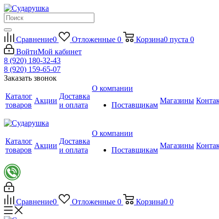
Сравнение
0
Отложенные
0
Корзина
0
пуста
0
Войти
Мой кабинет
8 (920) 180-32-43
8 (920) 159-65-07
Заказать звонок
О компании
Каталог
Доставка
Акции
Магазины
Конта
товаров
и оплата
Поставщикам
О компании
Каталог
Доставка
Акции
Магазины
Конта
товаров
и оплата
Поставщикам
Сравнение
0
Отложенные
0
Корзина
0
0