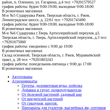
район, п. Оленино, ул. Гагарина, д.4
тел: +79201579527
график работы: будни 9:00-19:00, выходные 9:00-18:00
В розничных магазинах
М-н №5 Сударушка Ржев, Тверская область, г. Ржев,
Ленинградское шоссе, д. 22/61
тел: +79201743490
график работы: будни 9:00-19:00, выходные 9:00-18:00
В розничных магазинах
М-н №6 Сударушка г.Тверь Артиллерийский переулок д3,
Тверская область, г. Тверь, Артиллерийский переулок, д.3
тел:
+79201675060
график работы: ежедневно с 9:00 до 19:00
В розничных магазинах
Склад основной, Тверская область, г. Ржев, Муравьёвский
тракт, д. 28
тел: +79201803243
график работы: понедельник-пятница с 9:00 до 17:00
В розничных магазинах
Автотовары
Агрохимикаты
Грунты, доломитовая мука, побелка
Добавки в грунт, почвоулучшители
От болезней растений, садовый вар
От вредителей растений
От грызунов, кротов.
Препараты для туалетов, выгребных ям, септиков