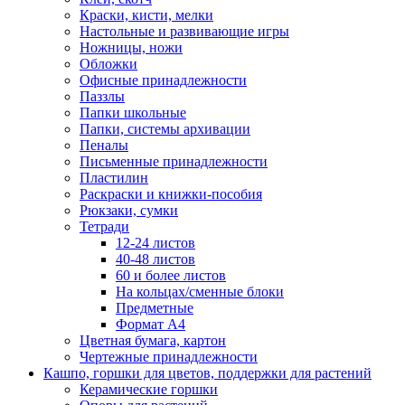
Краски, кисти, мелки
Настольные и развивающие игры
Ножницы, ножи
Обложки
Офисные принадлежности
Паззлы
Папки школьные
Папки, системы архивации
Пеналы
Письменные принадлежности
Пластилин
Раскраски и книжки-пособия
Рюкзаки, сумки
Тетради
12-24 листов
40-48 листов
60 и более листов
На кольцах/сменные блоки
Предметные
Формат А4
Цветная бумага, картон
Чертежные принадлежности
Кашпо, горшки для цветов, поддержки для растений
Керамические горшки