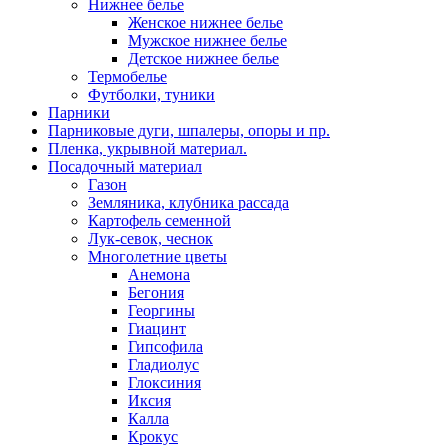
Нижнее белье
Женское нижнее белье
Мужское нижнее белье
Детское нижнее белье
Термобелье
Футболки, туники
Парники
Парниковые дуги, шпалеры, опоры и пр.
Пленка, укрывной материал.
Посадочный материал
Газон
Земляника, клубника рассада
Картофель семенной
Лук-севок, чеснок
Многолетние цветы
Анемона
Бегония
Георгины
Гиацинт
Гипсофила
Гладиолус
Глоксиния
Иксия
Калла
Крокус