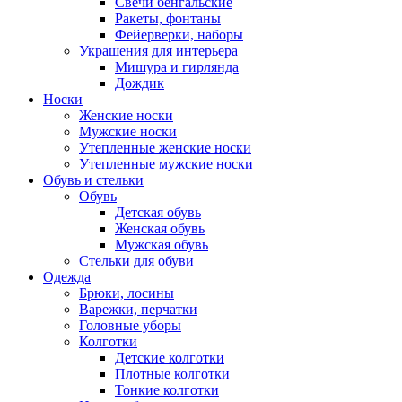
Свечи бенгальские
Ракеты, фонтаны
Фейерверки, наборы
Украшения для интерьера
Мишура и гирлянда
Дождик
Носки
Женские носки
Мужские носки
Утепленные женские носки
Утепленные мужские носки
Обувь и стельки
Обувь
Детская обувь
Женская обувь
Мужская обувь
Стельки для обуви
Одежда
Брюки, лосины
Варежки, перчатки
Головные уборы
Колготки
Детские колготки
Плотные колготки
Тонкие колготки