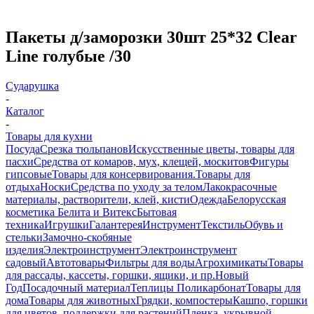
Пакеты д/заморозки 30шт 25*32 Clear
Line голубые /30
Сударушка
-
Каталог
-
Товары для кухни
Посуда
Срезка тюльпанов
Искусственные цветы, товары для
пасхи
Средства от комаров, мух, клещей, москитов
Фигуры
гипсовые
Товары для консервирования.
Товары для
отдыха
Носки
Средства по уходу за телом
Лакокрасочные
материалы, растворители, клей, кисти
Одежда
Белорусская
косметика Белита и Витекс
Бытовая
техника
Игрушки
Галантерея
Инструмент
Текстиль
Обувь и
стельки
Замочно-скобяные
изделия
Электроинструмент
Электроинструмент
садовый
Автотовары
Фильтры для воды
Агрохимикаты
Товары
для рассады, кассеты, горшки, ящики, и пр.
Новый
Год
Посадочный материал
Теплицы Поликарбонат
Товары для
дома
Товары для животных
Грядки, компостеры
Кашпо, горшки
для цветов, поддержки для растений
Пленка, укрывной