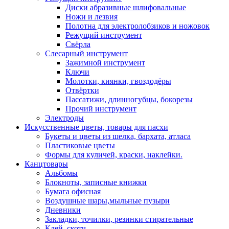
Диски абразивные шлифовальные
Ножи и лезвия
Полотна для электролобзиков и ножовок
Режущий инструмент
Свёрла
Слесарный инструмент
Зажимной инструмент
Ключи
Молотки, киянки, гвоздодёры
Отвёртки
Пассатижи, длинногубцы, бокорезы
Прочий инструмент
Электроды
Искусственные цветы, товары для пасхи
Букеты и цветы из шелка, бархата, атласа
Пластиковые цветы
Формы для куличей, краски, наклейки.
Канцтовары
Альбомы
Блокноты, записные книжки
Бумага офисная
Воздушные шары,мыльные пузыри
Дневники
Закладки, точилки, резинки стирательные
Клей, скотч