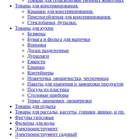
Товары для сельскохозяйственных животных
Товары для консервирования.
Крышки для консервирования.
Приспособления для консервирования.
Стеклобанки, бутылки.
Товары для кухни
Безмены
Бумага и фольга для выпечки
Воронки
Доски разделочные
Дуршлаги
Емкости
Ершики
Контейнеры
Ножеточка, овощечистка, чесночница
Пакеты для хранения и заморозки продуктов
Посуда из пластика
Столовые приборы
Терки, шинковки, овощерезки
Товары для отдыха
Товары для рассады, кассеты, горшки, ящики, и пр.
Фигуры гипсовые
Фильтры для воды
Электроинструмент
Электроинструмент садовый