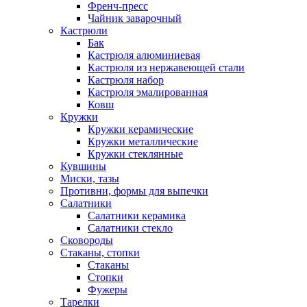
Френч-пресс
Чайник заварочный
Кастрюли
Бак
Кастрюля алюминиевая
Кастрюля из нержавеющей стали
Кастрюля набор
Кастрюля эмалированная
Ковш
Кружки
Кружки керамические
Кружки металлические
Кружки стеклянные
Кувшины
Миски, тазы
Противни, формы для выпечки
Салатники
Салатники керамика
Салатники стекло
Сковороды
Стаканы, стопки
Стаканы
Стопки
Фужеры
Тарелки