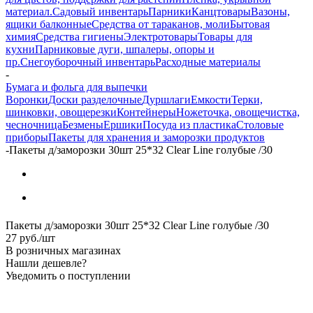
материал.
Садовый инвентарь
Парники
Канцтовары
Вазоны,
ящики балконные
Средства от тараканов, моли
Бытовая
химия
Средства гигиены
Электротовары
Товары для
кухни
Парниковые дуги, шпалеры, опоры и
пр.
Снегоуборочный инвентарь
Расходные материалы
-
Бумага и фольга для выпечки
Воронки
Доски разделочные
Дуршлаги
Емкости
Терки,
шинковки, овощерезки
Контейнеры
Ножеточка, овощечистка,
чесночница
Безмены
Ершики
Посуда из пластика
Столовые
приборы
Пакеты для хранения и заморозки продуктов
-
Пакеты д/заморозки 30шт 25*32 Clear Line голубые /30
Пакеты д/заморозки 30шт 25*32 Clear Line голубые /30
27
руб.
/шт
В розничных магазинах
Нашли дешевле?
Уведомить о поступлении