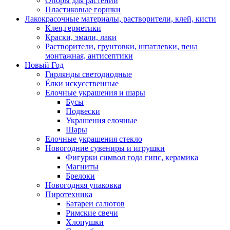
Опоры для растений
Пластиковые горшки
Лакокрасочные материалы, растворители, клей, кисти
Клея,герметики
Краски, эмали, лаки
Растворители, грунтовки, шпатлевки, пена
монтажная, антисептики
Новый Год
Гирлянды светодиодные
Ёлки искусственные
Елочные украшения и шары
Бусы
Подвески
Украшения елочные
Шары
Елочные украшения стекло
Новогодние сувениры и игрушки
Фигурки символ года гипс, керамика
Магниты
Брелоки
Новогодняя упаковка
Пиротехника
Батареи салютов
Римские свечи
Хлопушки