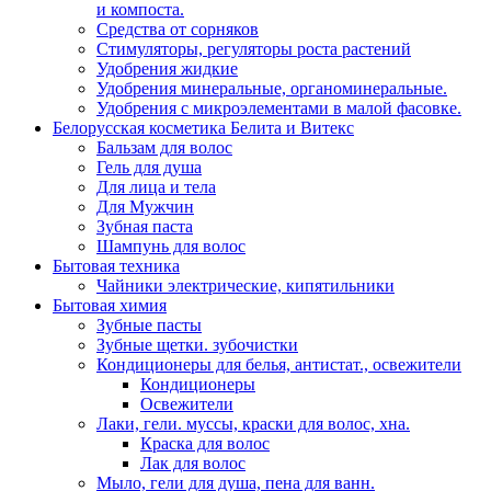
и компоста.
Средства от сорняков
Стимуляторы, регуляторы роста растений
Удобрения жидкие
Удобрения минеральные, органоминеральные.
Удобрения с микроэлементами в малой фасовке.
Белорусская косметика Белита и Витекс
Бальзам для волос
Гель для душа
Для лица и тела
Для Мужчин
Зубная паста
Шампунь для волос
Бытовая техника
Чайники электрические, кипятильники
Бытовая химия
Зубные пасты
Зубные щетки. зубочистки
Кондиционеры для белья, антистат., освежители
Кондиционеры
Освежители
Лаки, гели. муссы, краски для волос, хна.
Краска для волос
Лак для волос
Мыло, гели для душа, пена для ванн.