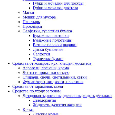
Губки и мочалки для посуды
Губки и мочалки для тела
Маски
Мешки для мусора
Пластырь
Прокладки
Салфетки, туалетная бумага
Бумажные платочки
Бумажные полотенца
Ватные палочки,шарики
Диски бумажные
Салфетки
Туалетная бумага
Средства от комаров, мух, клещей, москитов
Аэрозоли, лосьоны, крема
Ленты и приманки от мух
Спирали, свечи, светильники, сетки
Фумигаторы, жидкости, пластины
Средства от тараканов, моли
Средства по уходу за телом
Дезодоранты,лосьоны,одеколоны,жид-ть д/сн.лака
Дезодоранты
Жидкость д/снятия лака,лак
Крема
Детские крема