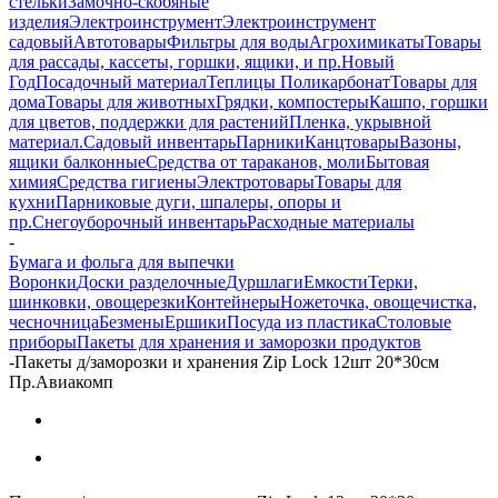
стельки
Замочно-скобяные
изделия
Электроинструмент
Электроинструмент
садовый
Автотовары
Фильтры для воды
Агрохимикаты
Товары
для рассады, кассеты, горшки, ящики, и пр.
Новый
Год
Посадочный материал
Теплицы Поликарбонат
Товары для
дома
Товары для животных
Грядки, компостеры
Кашпо, горшки
для цветов, поддержки для растений
Пленка, укрывной
материал.
Садовый инвентарь
Парники
Канцтовары
Вазоны,
ящики балконные
Средства от тараканов, моли
Бытовая
химия
Средства гигиены
Электротовары
Товары для
кухни
Парниковые дуги, шпалеры, опоры и
пр.
Снегоуборочный инвентарь
Расходные материалы
-
Бумага и фольга для выпечки
Воронки
Доски разделочные
Дуршлаги
Емкости
Терки,
шинковки, овощерезки
Контейнеры
Ножеточка, овощечистка,
чесночница
Безмены
Ершики
Посуда из пластика
Столовые
приборы
Пакеты для хранения и заморозки продуктов
-
Пакеты д/заморозки и хранения Zip Lock 12шт 20*30см
Пр.Авиакомп