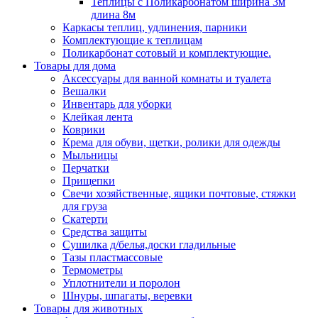
Теплицы с Поликарбонатом ширина 3м
длина 8м
Каркасы теплиц, удлинения, парники
Комплектующие к теплицам
Поликарбонат сотовый и комплектующие.
Товары для дома
Аксессуары для ванной комнаты и туалета
Вешалки
Инвентарь для уборки
Клейкая лента
Коврики
Крема для обуви, щетки, ролики для одежды
Мыльницы
Перчатки
Прищепки
Свечи хозяйственные, ящики почтовые, стяжки
для груза
Скатерти
Средства защиты
Сушилка д/белья,доски гладильные
Тазы пластмассовые
Термометры
Уплотнители и поролон
Шнуры, шпагаты, веревки
Товары для животных