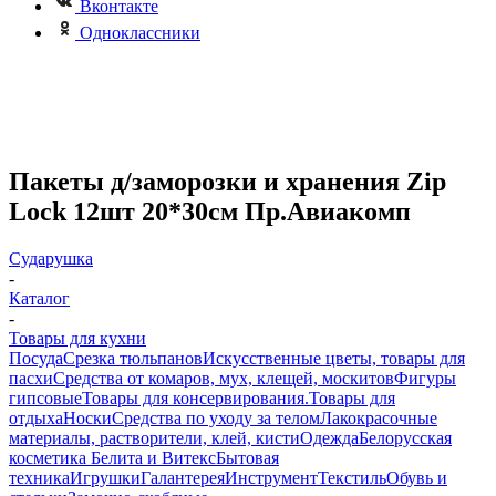
Вконтакте
Одноклассники
Пакеты д/заморозки и хранения Zip
Lock 12шт 20*30см Пр.Авиакомп
Сударушка
-
Каталог
-
Товары для кухни
Посуда
Срезка тюльпанов
Искусственные цветы, товары для
пасхи
Средства от комаров, мух, клещей, москитов
Фигуры
гипсовые
Товары для консервирования.
Товары для
отдыха
Носки
Средства по уходу за телом
Лакокрасочные
материалы, растворители, клей, кисти
Одежда
Белорусская
косметика Белита и Витекс
Бытовая
техника
Игрушки
Галантерея
Инструмент
Текстиль
Обувь и