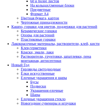
60 и более листов
На кольцах/сменные блоки
Предметные
Формат А4
Цветная бумага, картон
Чертежные принадлежности
Кашпо, горшки для цветов, поддержки для растений
Керамические горшки
Опоры для растений
Пластиковые горшки
Лакокрасочные материалы, растворители, клей, кисти
Клея,герметики
Краски, эмали, лаки
Растворители, грунтовки, шпатлевки, пена
монтажная, антисептики
Новый Год
Гирлянды светодиодные
Ёлки искусственные
Елочные украшения и шары
Бусы
Подвески
Украшения елочные
Шары
Елочные украшения стекло
Новогодние сувениры и игрушки