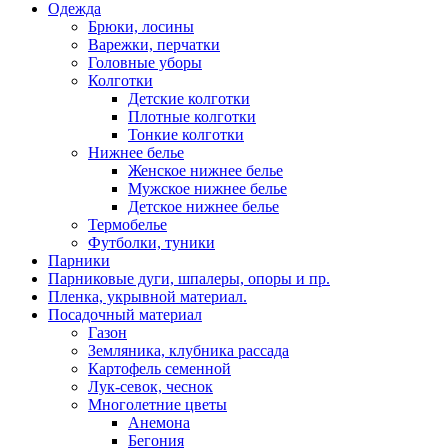
Одежда
Брюки, лосины
Варежки, перчатки
Головные уборы
Колготки
Детские колготки
Плотные колготки
Тонкие колготки
Нижнее белье
Женское нижнее белье
Мужское нижнее белье
Детское нижнее белье
Термобелье
Футболки, туники
Парники
Парниковые дуги, шпалеры, опоры и пр.
Пленка, укрывной материал.
Посадочный материал
Газон
Земляника, клубника рассада
Картофель семенной
Лук-севок, чеснок
Многолетние цветы
Анемона
Бегония