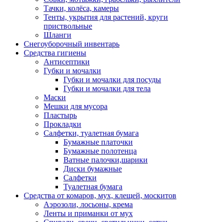
Тачки, колёса, камеры
Тенты, укрытия для растений, круги
приствольные
Шланги
Снегоуборочный инвентарь
Средства гигиены
Антисептики
Губки и мочалки
Губки и мочалки для посуды
Губки и мочалки для тела
Маски
Мешки для мусора
Пластырь
Прокладки
Салфетки, туалетная бумага
Бумажные платочки
Бумажные полотенца
Ватные палочки,шарики
Диски бумажные
Салфетки
Туалетная бумага
Средства от комаров, мух, клещей, москитов
Аэрозоли, лосьоны, крема
Ленты и приманки от мух