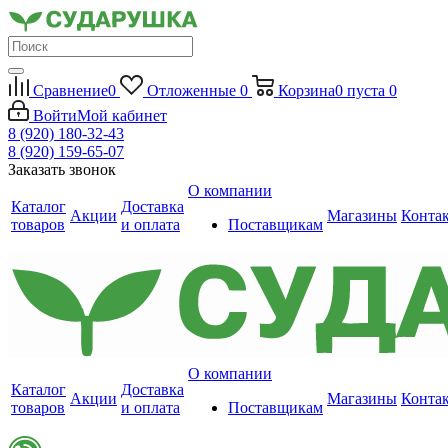
Сравнение
0
Отложенные
0
Корзина
0
пуста
0
Войти
Мой кабинет
8 (920) 180-32-43
8 (920) 159-65-07
Заказать звонок
О компании
Каталог
Доставка
Акции
Магазины
Конта
товаров
и оплата
Поставщикам
О компании
Каталог
Доставка
Акции
Магазины
Конта
товаров
и оплата
Поставщикам