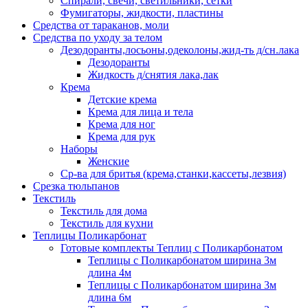
Спирали, свечи, светильники, сетки
Фумигаторы, жидкости, пластины
Средства от тараканов, моли
Средства по уходу за телом
Дезодоранты,лосьоны,одеколоны,жид-ть д/сн.лака
Дезодоранты
Жидкость д/снятия лака,лак
Крема
Детские крема
Крема для лица и тела
Крема для ног
Крема для рук
Наборы
Женские
Ср-ва для бритья (крема,станки,кассеты,лезвия)
Срезка тюльпанов
Текстиль
Текстиль для дома
Текстиль для кухни
Теплицы Поликарбонат
Готовые комплекты Теплиц с Поликарбонатом
Теплицы с Поликарбонатом ширина 3м
длина 4м
Теплицы с Поликарбонатом ширина 3м
длина 6м