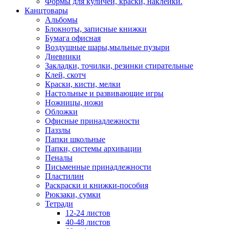
Формы для куличей, краски, наклейки.
Канцтовары
Альбомы
Блокноты, записные книжки
Бумага офисная
Воздушные шары,мыльные пузыри
Дневники
Закладки, точилки, резинки стирательные
Клей, скотч
Краски, кисти, мелки
Настольные и развивающие игры
Ножницы, ножи
Обложки
Офисные принадлежности
Паззлы
Папки школьные
Папки, системы архивации
Пеналы
Письменные принадлежности
Пластилин
Раскраски и книжки-пособия
Рюкзаки, сумки
Тетради
12-24 листов
40-48 листов