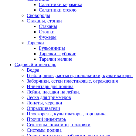
Салатники керамика
Салатники стекло
Сковороды
Стаканы, стопки
Стаканы
Стопки
Фужеры
Тарелки
Бульонницы
Тарелки глубокие
Тарелки мелкие
Садовый инвентарь
Ведра
Грабли, вилы, мотыги, полольники, культиваторы.
Заборчики, сетки пластиковые, ограждения
Инвентарь для полива
Лейки, насадки на лейки.
Леска для триммеров
Лопаты, черенки
Опрыскиватели
Плоскорезы, культиваторы, торнадика.
Прочий инвентарь
Секаторы, ножницы, ножовки
Системы полива
Совки, мотыжки, грабельки, рыхлители