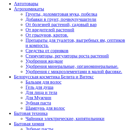
Автотовары
Агрохимикаты
Грунты, доломитовая мука, побелка
Добавки в грунт, почвоулучшители
От болезней растений, садовый вар
От вредителей растений
От грызунов, кротов.
Препараты для туалетов, выгребных ям, септиков
и компоста.
Средства от сорняков
Стимуляторы, регуляторы роста растений
Удобрения жидкие
Удобрения минеральные, органоминеральные.
Удобрения с микроэлементами в малой фасовке.
Белорусская косметика Белита и Витекс
Бальзам для волос
Гель для душа
Для лица и тела
Для Мужчин
Зубная паста
Шампунь для волос
Бытовая техника
Чайники электрические, кипятильники
Бытовая химия
Зубные пасты