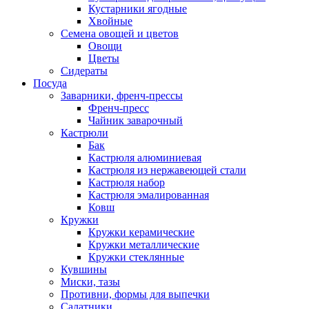
Кустарники ягодные
Хвойные
Семена овощей и цветов
Овощи
Цветы
Сидераты
Посуда
Заварники, френч-прессы
Френч-пресс
Чайник заварочный
Кастрюли
Бак
Кастрюля алюминиевая
Кастрюля из нержавеющей стали
Кастрюля набор
Кастрюля эмалированная
Ковш
Кружки
Кружки керамические
Кружки металлические
Кружки стеклянные
Кувшины
Миски, тазы
Противни, формы для выпечки
Салатники