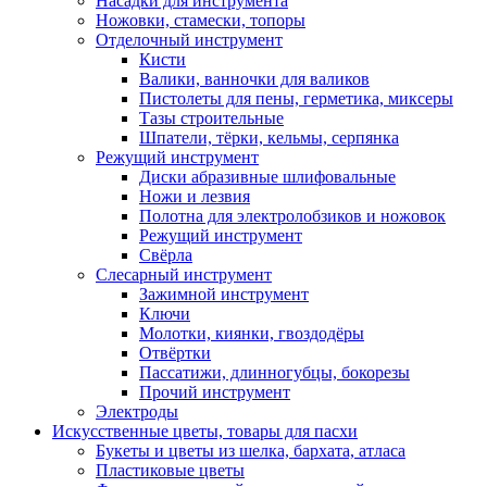
Насадки для инструмента
Ножовки, стамески, топоры
Отделочный инструмент
Кисти
Валики, ванночки для валиков
Пистолеты для пены, герметика, миксеры
Тазы строительные
Шпатели, тёрки, кельмы, серпянка
Режущий инструмент
Диски абразивные шлифовальные
Ножи и лезвия
Полотна для электролобзиков и ножовок
Режущий инструмент
Свёрла
Слесарный инструмент
Зажимной инструмент
Ключи
Молотки, киянки, гвоздодёры
Отвёртки
Пассатижи, длинногубцы, бокорезы
Прочий инструмент
Электроды
Искусственные цветы, товары для пасхи
Букеты и цветы из шелка, бархата, атласа
Пластиковые цветы