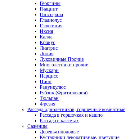
Георгины
Гиацинт
Гипсофила
Гладиолус
Глоксиния
Иксия
Калла
Крокус
Лиатрис
Лилия
Луковичные Прочие
Многолетники прочие
Мускари
Нарцисс
Пион
Ранункулюс
Рябчик (Фритиллярия)
Тюльпан
Фрезия
Рассада однолетников, горшечные комнатные
Рассада в горшочках и кашпо
Рассада в кассетах
Саженцы
Деревья плодовые
Кустарники декоративные, цветущие