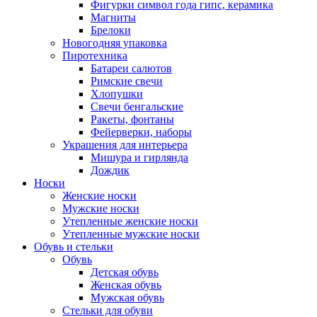
Фигурки символ года гипс, керамика
Магниты
Брелоки
Новогодняя упаковка
Пиротехника
Батареи салютов
Римские свечи
Хлопушки
Свечи бенгальские
Ракеты, фонтаны
Фейерверки, наборы
Украшения для интерьера
Мишура и гирлянда
Дождик
Носки
Женские носки
Мужские носки
Утепленные женские носки
Утепленные мужские носки
Обувь и стельки
Обувь
Детская обувь
Женская обувь
Мужская обувь
Стельки для обуви