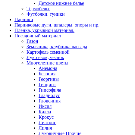
Детское нижнее белье
Термобелье
Футболки, туники
Парники
Парниковые дуги, шпалеры, опоры и пр.
Пленка, укрывной материал.
Посадочный материал
Газон
Земляника, клубника рассада
Картофель семенной
Лук-севок, чеснок
Многолетние цветы
Анемона
Бегония
Георгины
Гиацинт
Гипсофила
Гладиолус
Глоксиния
Иксия
Калла
Крокус
Лиатрис
Лилия
Луковичные Прочие