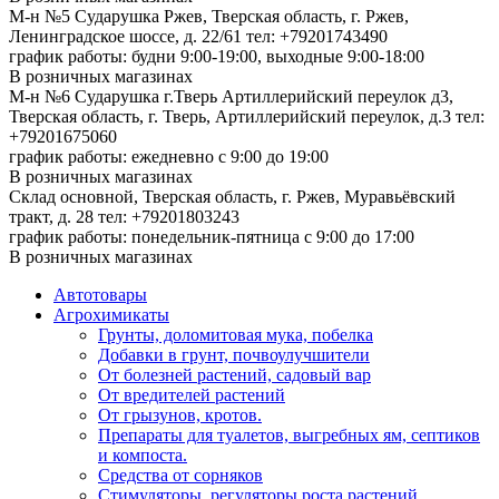
М-н №5 Сударушка Ржев, Тверская область, г. Ржев,
Ленинградское шоссе, д. 22/61
тел: +79201743490
график работы: будни 9:00-19:00, выходные 9:00-18:00
В розничных магазинах
М-н №6 Сударушка г.Тверь Артиллерийский переулок д3,
Тверская область, г. Тверь, Артиллерийский переулок, д.3
тел:
+79201675060
график работы: ежедневно с 9:00 до 19:00
В розничных магазинах
Склад основной, Тверская область, г. Ржев, Муравьёвский
тракт, д. 28
тел: +79201803243
график работы: понедельник-пятница с 9:00 до 17:00
В розничных магазинах
Автотовары
Агрохимикаты
Грунты, доломитовая мука, побелка
Добавки в грунт, почвоулучшители
От болезней растений, садовый вар
От вредителей растений
От грызунов, кротов.
Препараты для туалетов, выгребных ям, септиков
и компоста.
Средства от сорняков
Стимуляторы, регуляторы роста растений