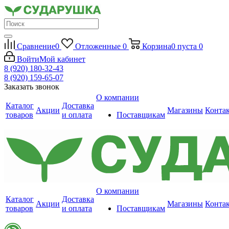
Сравнение
0
Отложенные
0
Корзина
0
пуста
0
Войти
Мой кабинет
8 (920) 180-32-43
8 (920) 159-65-07
Заказать звонок
О компании
Каталог
Доставка
Акции
Магазины
Конта
товаров
и оплата
Поставщикам
О компании
Каталог
Доставка
Акции
Магазины
Конта
товаров
и оплата
Поставщикам