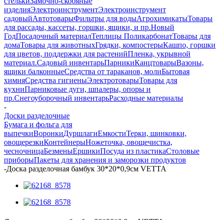
стельки
Замочно-скобяные
изделия
Электроинструмент
Электроинструмент
садовый
Автотовары
Фильтры для воды
Агрохимикаты
Товары
для рассады, кассеты, горшки, ящики, и пр.
Новый
Год
Посадочный материал
Теплицы Поликарбонат
Товары для
дома
Товары для животных
Грядки, компостеры
Кашпо, горшки
для цветов, поддержки для растений
Пленка, укрывной
материал.
Садовый инвентарь
Парники
Канцтовары
Вазоны,
ящики балконные
Средства от тараканов, моли
Бытовая
химия
Средства гигиены
Электротовары
Товары для
кухни
Парниковые дуги, шпалеры, опоры и
пр.
Снегоуборочный инвентарь
Расходные материалы
-
Доски разделочные
Бумага и фольга для
выпечки
Воронки
Дуршлаги
Емкости
Терки, шинковки,
овощерезки
Контейнеры
Ножеточка, овощечистка,
чесночница
Безмены
Ершики
Посуда из пластика
Столовые
приборы
Пакеты для хранения и заморозки продуктов
-
Доска разделочная бамбук 30*20*0,9см VETTA