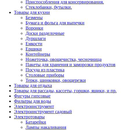
Приспособления для консервирования.
Стеклобанки, бутылки.
Товары для кухни
Безмены
Бумага и фольга для выпечки
Воронки
Доски разделочные
Дуршлаги
Емкости
Ершики
Контейнеры
Ножеточка, овощечистка, чесночница
Пакеты для хранения и заморозки продуктов
Посуда из пластика
Столовые приборы
Терки, шинковки, овощерезки
Товары для отдыха
Товары для рассады, кассеты, горшки, ящики, и пр.
Фигуры гипсовые
Фильтры для воды
Электроинструмент
Электроинструмент садовый
Электротовары
Батарейки
Лампы накаливания