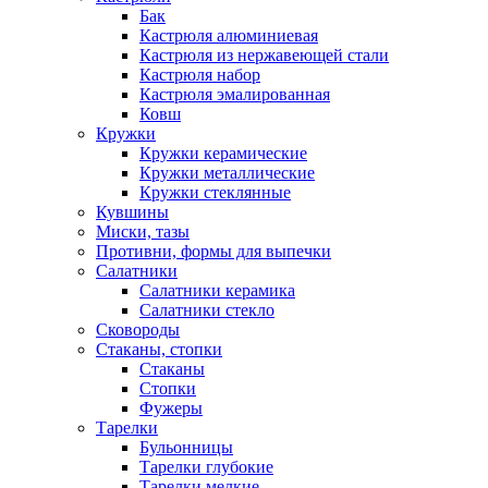
Бак
Кастрюля алюминиевая
Кастрюля из нержавеющей стали
Кастрюля набор
Кастрюля эмалированная
Ковш
Кружки
Кружки керамические
Кружки металлические
Кружки стеклянные
Кувшины
Миски, тазы
Противни, формы для выпечки
Салатники
Салатники керамика
Салатники стекло
Сковороды
Стаканы, стопки
Стаканы
Стопки
Фужеры
Тарелки
Бульонницы
Тарелки глубокие
Тарелки мелкие