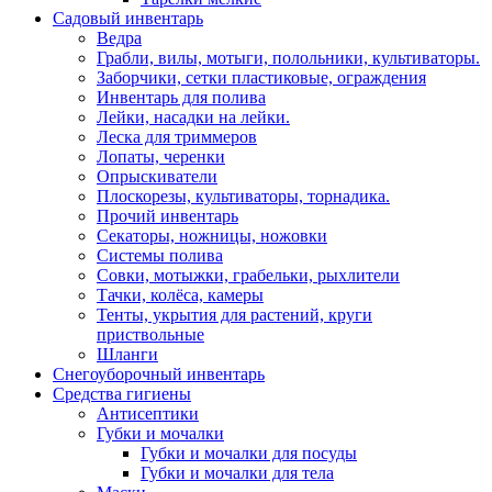
Садовый инвентарь
Ведра
Грабли, вилы, мотыги, полольники, культиваторы.
Заборчики, сетки пластиковые, ограждения
Инвентарь для полива
Лейки, насадки на лейки.
Леска для триммеров
Лопаты, черенки
Опрыскиватели
Плоскорезы, культиваторы, торнадика.
Прочий инвентарь
Секаторы, ножницы, ножовки
Системы полива
Совки, мотыжки, грабельки, рыхлители
Тачки, колёса, камеры
Тенты, укрытия для растений, круги
приствольные
Шланги
Снегоуборочный инвентарь
Средства гигиены
Антисептики
Губки и мочалки
Губки и мочалки для посуды
Губки и мочалки для тела