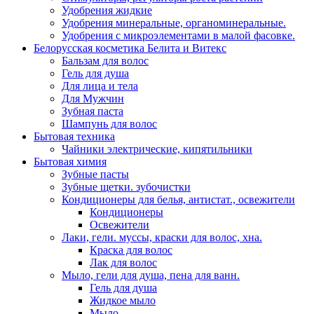
Удобрения жидкие
Удобрения минеральные, органоминеральные.
Удобрения с микроэлементами в малой фасовке.
Белорусская косметика Белита и Витекс
Бальзам для волос
Гель для душа
Для лица и тела
Для Мужчин
Зубная паста
Шампунь для волос
Бытовая техника
Чайники электрические, кипятильники
Бытовая химия
Зубные пасты
Зубные щетки. зубочистки
Кондиционеры для белья, антистат., освежители
Кондиционеры
Освежители
Лаки, гели. муссы, краски для волос, хна.
Краска для волос
Лак для волос
Мыло, гели для душа, пена для ванн.
Гель для душа
Жидкое мыло
Мыло