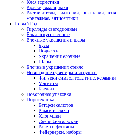
Клея,герметики
Краски, эмали, лаки
Растворители, грунтовки, шпатлевки, пена
монтажная, антисептики
Новый Год
Гирлянды светодиодные
Ёлки искусственные
Елочные украшения и шары
Бусы
Подвески
Украшения елочные
Шары
Елочные украшения стекло
Новогодние сувениры и игрушки
Фигурки символ года гипс, керамика
Магниты
Брелоки
Новогодняя упаковка
Пиротехника
Батареи салютов
Римские свечи
Хлопушки
Свечи бенгальские
Ракеты, фонтаны
Фейерверки, наборы