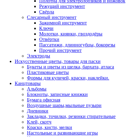
Полотна для электролобзиков и ножовок
Режущий инструмент
Свёрла
Слесарный инструмент
Зажимной инструмент
Ключи
Молотки, киянки, гвоздодёры
Отвёртки
Пассатижи, длинногубцы, бокорезы
Прочий инструмент
Электроды
Искусственные цветы, товары для пасхи
Букеты и цветы из шелка, бархата, атласа
Пластиковые цветы
Формы для куличей, краски, наклейки.
Канцтовары
Альбомы
Блокноты, записные книжки
Бумага офисная
Воздушные шары,мыльные пузыри
Дневники
Закладки, точилки, резинки стирательные
Клей, скотч
Краски, кисти, мелки
Настольные и развивающие игры