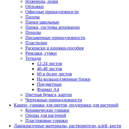
Ножницы, ножи
Обложки
Офисные принадлежности
Паззлы
Папки школьные
Папки, системы архивации
Пеналы
Письменные принадлежности
Пластилин
Раскраски и книжки-пособия
Рюкзаки, сумки
Тетради
12-24 листов
40-48 листов
60 и более листов
На кольцах/сменные блоки
Предметные
Формат А4
Цветная бумага, картон
Чертежные принадлежности
Кашпо, горшки для цветов, поддержки для растений
Керамические горшки
Опоры для растений
Пластиковые горшки
Лакокрасочные материалы, растворители, клей, кисти