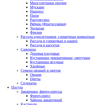
Многолетники прочие
Мускари
Нарцисс
Пион
Ранункулюс
Рябчик (Фритиллярия)
Тюльпан
Фрезия
Рассада однолетников, горшечные комнатные
Рассада в горшочках и кашпо
Рассада в кассетах
Саженцы
Деревья плодовые
Кустарники декоративные, цветущие
Кустарники ягодные
Хвойные
Семена овощей и цветов
Овощи
Цветы
Сидераты
Посуда
Заварники, френч-прессы
Френч-пресс
Чайник заварочный
Кастрюли