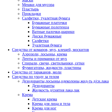
Маски
Мешки для мусора
Пластырь
Прокладки
Салфетки, туалетная бумага
Бумажные платочки
Бумажные полотенца
Ватные палочки,шарики
Диски бумажные
Салфетки
Туалетная бумага
Средства от комаров, мух, клещей, москитов
Аэрозоли, лосьоны, крема
Ленты и приманки от мух
Спирали, свечи, светильники, сетки
Фумигаторы, жидкости, пластины
Средства от тараканов, моли
Средства по уходу за телом
Дезодоранты,лосьоны,одеколоны,жид-ть д/сн.лака
Дезодоранты
Жидкость д/снятия лака,лак
Крема
Детские крема
Крема для лица и тела
Крема для ног