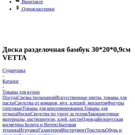
Вконтакте
Одноклассники
Доска разделочная бамбук 30*20*0,9см
VETTA
Сударушка
-
Каталог
-
Товары для кухни
Посуда
Срезка тюльпанов
Искусственные цветы, товары для
пасхи
Средства от комаров, мух, клещей, москитов
Фигуры
гипсовые
Товары для консервирования.
Товары для
отдыха
Носки
Средства по уходу за телом
Лакокрасочные
материалы, растворители, клей, кисти
Одежда
Белорусская
косметика Белита и Витекс
Бытовая
техника
Игрушки
Галантерея
Инструмент
Текстиль
Обувь и