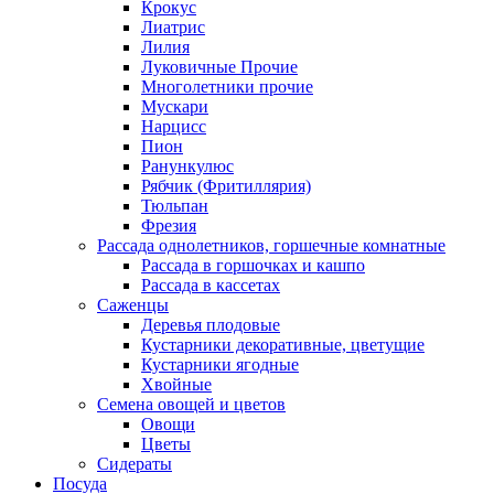
Крокус
Лиатрис
Лилия
Луковичные Прочие
Многолетники прочие
Мускари
Нарцисс
Пион
Ранункулюс
Рябчик (Фритиллярия)
Тюльпан
Фрезия
Рассада однолетников, горшечные комнатные
Рассада в горшочках и кашпо
Рассада в кассетах
Саженцы
Деревья плодовые
Кустарники декоративные, цветущие
Кустарники ягодные
Хвойные
Семена овощей и цветов
Овощи
Цветы
Сидераты
Посуда