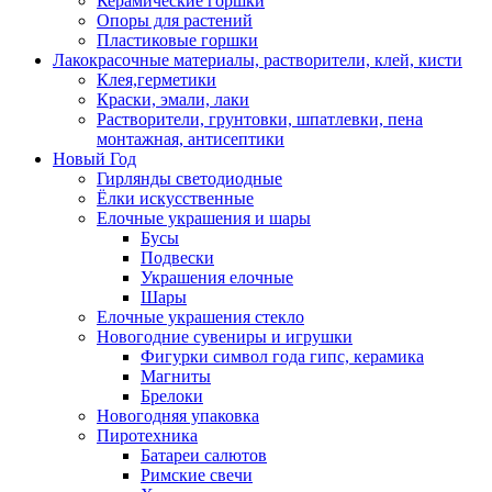
Керамические горшки
Опоры для растений
Пластиковые горшки
Лакокрасочные материалы, растворители, клей, кисти
Клея,герметики
Краски, эмали, лаки
Растворители, грунтовки, шпатлевки, пена
монтажная, антисептики
Новый Год
Гирлянды светодиодные
Ёлки искусственные
Елочные украшения и шары
Бусы
Подвески
Украшения елочные
Шары
Елочные украшения стекло
Новогодние сувениры и игрушки
Фигурки символ года гипс, керамика
Магниты
Брелоки
Новогодняя упаковка
Пиротехника
Батареи салютов
Римские свечи