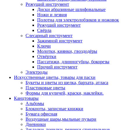
Режущий инструмент
Диски абразивные шлифовальные
Ножи и лезвия
Полотна для электролобзиков и ножовок
Режущий инструмент
Свёрла
Слесарный инструмент
Зажимной инструмент
Ключи
Молотки, киянки, гвоздодёры
Отвёртки
Пассатижи, длинногубцы, бокорезы
Прочий инструмент
Электроды
Искусственные цветы, товары для пасхи
Букеты и цветы из шелка, бархата, атласа
Пластиковые цветы
Формы для куличей, краски, наклейки.
Канцтовары
Альбомы
Блокноты, записные книжки
Бумага офисная
Воздушные шары,мыльные пузыри
Дневники
Закладки, точилки, резинки стирательные