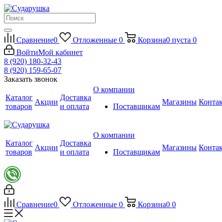
Сравнение
0
Отложенные
0
Корзина
0
пуста
0
Войти
Мой кабинет
8 (920) 180-32-43
8 (920) 159-65-07
Заказать звонок
О компании
Каталог
Доставка
Акции
Магазины
Конта
товаров
и оплата
Поставщикам
О компании
Каталог
Доставка
Акции
Магазины
Конта
товаров
и оплата
Поставщикам
Сравнение
0
Отложенные
0
Корзина
0
0