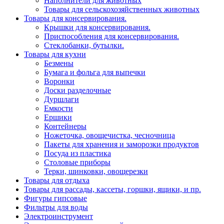
Наполнители для животных
Товары для сельскохозяйственных животных
Товары для консервирования.
Крышки для консервирования.
Приспособления для консервирования.
Стеклобанки, бутылки.
Товары для кухни
Безмены
Бумага и фольга для выпечки
Воронки
Доски разделочные
Дуршлаги
Емкости
Ершики
Контейнеры
Ножеточка, овощечистка, чесночница
Пакеты для хранения и заморозки продуктов
Посуда из пластика
Столовые приборы
Терки, шинковки, овощерезки
Товары для отдыха
Товары для рассады, кассеты, горшки, ящики, и пр.
Фигуры гипсовые
Фильтры для воды
Электроинструмент