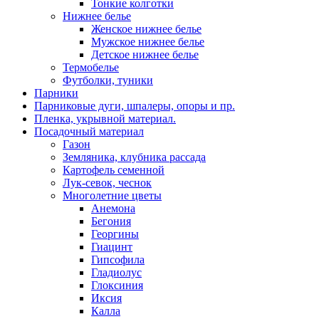
Тонкие колготки
Нижнее белье
Женское нижнее белье
Мужское нижнее белье
Детское нижнее белье
Термобелье
Футболки, туники
Парники
Парниковые дуги, шпалеры, опоры и пр.
Пленка, укрывной материал.
Посадочный материал
Газон
Земляника, клубника рассада
Картофель семенной
Лук-севок, чеснок
Многолетние цветы
Анемона
Бегония
Георгины
Гиацинт
Гипсофила
Гладиолус
Глоксиния
Иксия
Калла