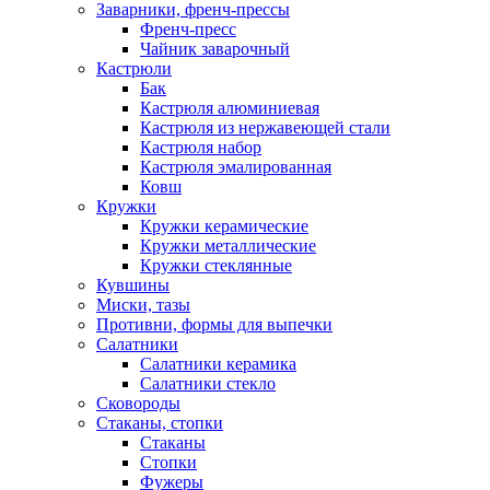
Заварники, френч-прессы
Френч-пресс
Чайник заварочный
Кастрюли
Бак
Кастрюля алюминиевая
Кастрюля из нержавеющей стали
Кастрюля набор
Кастрюля эмалированная
Ковш
Кружки
Кружки керамические
Кружки металлические
Кружки стеклянные
Кувшины
Миски, тазы
Противни, формы для выпечки
Салатники
Салатники керамика
Салатники стекло
Сковороды
Стаканы, стопки
Стаканы
Стопки
Фужеры