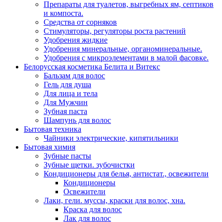
Препараты для туалетов, выгребных ям, септиков
и компоста.
Средства от сорняков
Стимуляторы, регуляторы роста растений
Удобрения жидкие
Удобрения минеральные, органоминеральные.
Удобрения с микроэлементами в малой фасовке.
Белорусская косметика Белита и Витекс
Бальзам для волос
Гель для душа
Для лица и тела
Для Мужчин
Зубная паста
Шампунь для волос
Бытовая техника
Чайники электрические, кипятильники
Бытовая химия
Зубные пасты
Зубные щетки. зубочистки
Кондиционеры для белья, антистат., освежители
Кондиционеры
Освежители
Лаки, гели. муссы, краски для волос, хна.
Краска для волос
Лак для волос