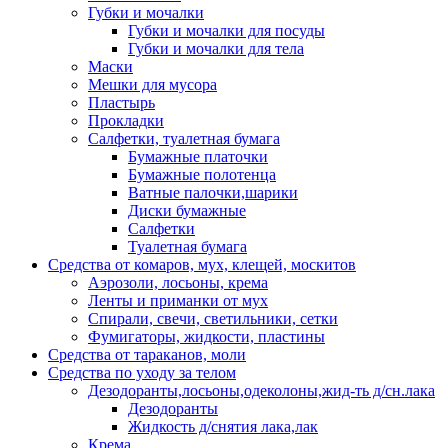
Губки и мочалки
Губки и мочалки для посуды
Губки и мочалки для тела
Маски
Мешки для мусора
Пластырь
Прокладки
Салфетки, туалетная бумага
Бумажные платочки
Бумажные полотенца
Ватные палочки,шарики
Диски бумажные
Салфетки
Туалетная бумага
Средства от комаров, мух, клещей, москитов
Аэрозоли, лосьоны, крема
Ленты и приманки от мух
Спирали, свечи, светильники, сетки
Фумигаторы, жидкости, пластины
Средства от тараканов, моли
Средства по уходу за телом
Дезодоранты,лосьоны,одеколоны,жид-ть д/сн.лака
Дезодоранты
Жидкость д/снятия лака,лак
Крема