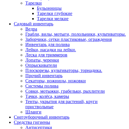
Тарелки
Бульонницы
Тарелки глубокие
Тарелки мелкие
Садовый инвентарь
Ведра
Грабли, вилы, мотыги, полольники, культиваторы.
Заборчики, сетки пластиковые, ограждения
Инвентарь для полива
Лейки, насадки на лейки.
Леска для триммеров
Лопаты, черенки
Опрыскиватели
Плоскорезы, культиваторы, торнадика.
Прочий инвентарь
Секаторы, ножницы, ножовки
Системы полива
Совки, мотыжки, грабельки, рыхлители
Тачки, колёса, камеры
Тенты, укрытия для растений, круги
приствольные
Шланги
Снегоуборочный инвентарь
Средства гигиены
Антисептики