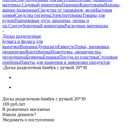
материал.
Садовый инвентарь
Парники
Канцтовары
Вазоны,
ящики балконные
Средства от тараканов, моли
Бытовая
химия
Средства гигиены
Электротовары
Товары для
кухни
Парниковые дуги, шпалеры, опоры и
пр.
Снегоуборочный инвентарь
Расходные материалы
-
Доски разделочные
Бумага и фольга для
выпечки
Воронки
Дуршлаги
Емкости
Терки, шинковки,
овощерезки
Контейнеры
Ножеточка, овощечистка,
чесночница
Безмены
Ершики
Посуда из пластика
Столовые
приборы
Пакеты для хранения и заморозки продуктов
-
Доска разделочная бамбук с ручкой 20*30
Доска разделочная бамбук с ручкой 20*30
169
руб.
/шт
В розничных магазинах
Нашли дешевле?
Уведомить о поступлении