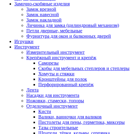
Замочно-скобяные изделия
Замок врезной
Замок навесной
Замок накладной
Личинка для замка (цилиндровый механизм)
Петли дверные, мебельные
Фурнитура для окон и балконных дверей
Игрушки
Инструмент
Измерительный инструмент
Крепёжный инструмент и крепёж
Саморезы
Скобы для мебельных степлеров и степлеры
Хомуты и стяжки
Кронштейны для полок
Перфорированный крепёж
Лента
Насадки для инструмента
Ножовки, стамески, топоры
Отделочный инструмент
Кисти
Валики, ванночки для валиков
Пистолеты для пены, герметика, миксеры
Тазы строительные
Шпатели, тёрки, кельмы, серпянка