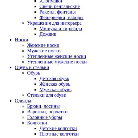
Хлопушки
Свечи бенгальские
Ракеты, фонтаны
Фейерверки, наборы
Украшения для интерьера
Мишура и гирлянда
Дождик
Носки
Женские носки
Мужские носки
Утепленные женские носки
Утепленные мужские носки
Обувь и стельки
Обувь
Детская обувь
Женская обувь
Мужская обувь
Стельки для обуви
Одежда
Брюки, лосины
Варежки, перчатки
Головные уборы
Колготки
Детские колготки
Плотные колготки