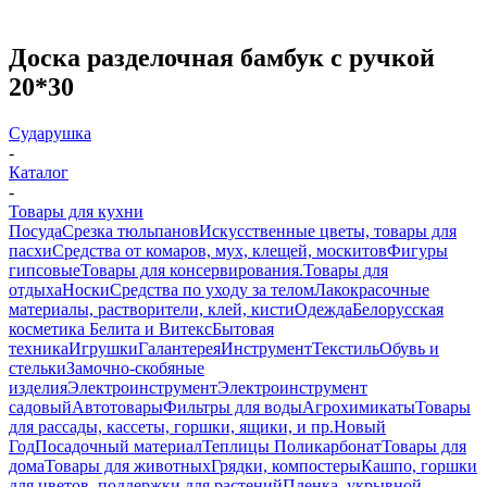
Доска разделочная бамбук с ручкой
20*30
Сударушка
-
Каталог
-
Товары для кухни
Посуда
Срезка тюльпанов
Искусственные цветы, товары для
пасхи
Средства от комаров, мух, клещей, москитов
Фигуры
гипсовые
Товары для консервирования.
Товары для
отдыха
Носки
Средства по уходу за телом
Лакокрасочные
материалы, растворители, клей, кисти
Одежда
Белорусская
косметика Белита и Витекс
Бытовая
техника
Игрушки
Галантерея
Инструмент
Текстиль
Обувь и
стельки
Замочно-скобяные
изделия
Электроинструмент
Электроинструмент
садовый
Автотовары
Фильтры для воды
Агрохимикаты
Товары
для рассады, кассеты, горшки, ящики, и пр.
Новый
Год
Посадочный материал
Теплицы Поликарбонат
Товары для
дома
Товары для животных
Грядки, компостеры
Кашпо, горшки
для цветов, поддержки для растений
Пленка, укрывной