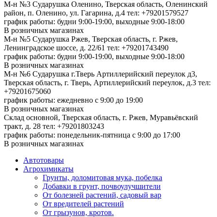
М-н №3 Сударушка Оленино, Тверская область, Оленинский
район, п. Оленино, ул. Гагарина, д.4
тел: +79201579527
график работы: будни 9:00-19:00, выходные 9:00-18:00
В розничных магазинах
М-н №5 Сударушка Ржев, Тверская область, г. Ржев,
Ленинградское шоссе, д. 22/61
тел: +79201743490
график работы: будни 9:00-19:00, выходные 9:00-18:00
В розничных магазинах
М-н №6 Сударушка г.Тверь Артиллерийский переулок д3,
Тверская область, г. Тверь, Артиллерийский переулок, д.3
тел:
+79201675060
график работы: ежедневно с 9:00 до 19:00
В розничных магазинах
Склад основной, Тверская область, г. Ржев, Муравьёвский
тракт, д. 28
тел: +79201803243
график работы: понедельник-пятница с 9:00 до 17:00
В розничных магазинах
Автотовары
Агрохимикаты
Грунты, доломитовая мука, побелка
Добавки в грунт, почвоулучшители
От болезней растений, садовый вар
От вредителей растений
От грызунов, кротов.