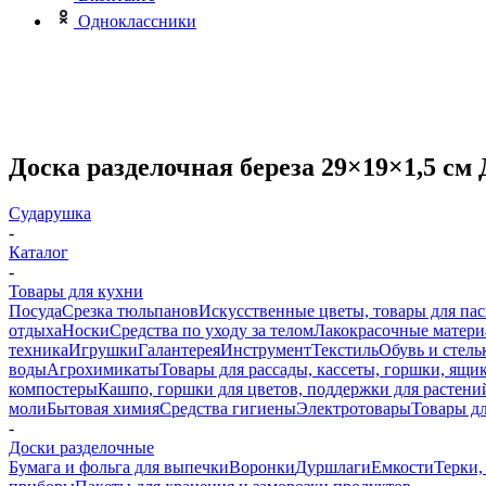
Одноклассники
Доска разделочная береза 29×19×1,5 см
Сударушка
-
Каталог
-
Товары для кухни
Посуда
Срезка тюльпанов
Искусственные цветы, товары для па
отдыха
Носки
Средства по уходу за телом
Лакокрасочные материа
техника
Игрушки
Галантерея
Инструмент
Текстиль
Обувь и стель
воды
Агрохимикаты
Товары для рассады, кассеты, горшки, ящик
компостеры
Кашпо, горшки для цветов, поддержки для растени
моли
Бытовая химия
Средства гигиены
Электротовары
Товары д
-
Доски разделочные
Бумага и фольга для выпечки
Воронки
Дуршлаги
Емкости
Терки,