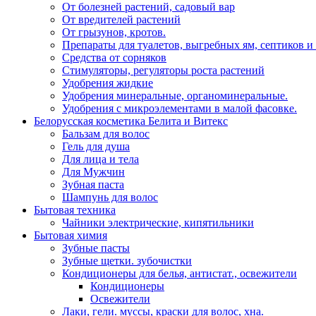
От болезней растений, садовый вар
От вредителей растений
От грызунов, кротов.
Препараты для туалетов, выгребных ям, септиков и
Средства от сорняков
Стимуляторы, регуляторы роста растений
Удобрения жидкие
Удобрения минеральные, органоминеральные.
Удобрения с микроэлементами в малой фасовке.
Белорусская косметика Белита и Витекс
Бальзам для волос
Гель для душа
Для лица и тела
Для Мужчин
Зубная паста
Шампунь для волос
Бытовая техника
Чайники электрические, кипятильники
Бытовая химия
Зубные пасты
Зубные щетки. зубочистки
Кондиционеры для белья, антистат., освежители
Кондиционеры
Освежители
Лаки, гели. муссы, краски для волос, хна.