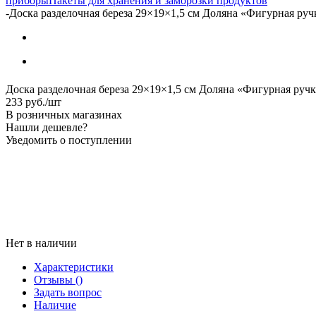
приборы
Пакеты для хранения и заморозки продуктов
-
Доска разделочная береза 29×19×1,5 см Доляна «Фигурная руч
Доска разделочная береза 29×19×1,5 см Доляна «Фигурная руч
233
руб.
/шт
В розничных магазинах
Нашли дешевле?
Уведомить о поступлении
Нет в наличии
Характеристики
Отзывы
()
Задать вопрос
Наличие