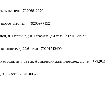
ская, д.4
тел: +79206812870
 шоссе, д.20
тел: +79206977852
он, п. Оленино, ул. Гагарина, д.4
тел: +79201579527
кое шоссе, д. 22/61
тел: +79201743490
ая область, г. Тверь, Артиллерийский переулок, д.3
тел: +79201
, д. 28
тел: +79201803243