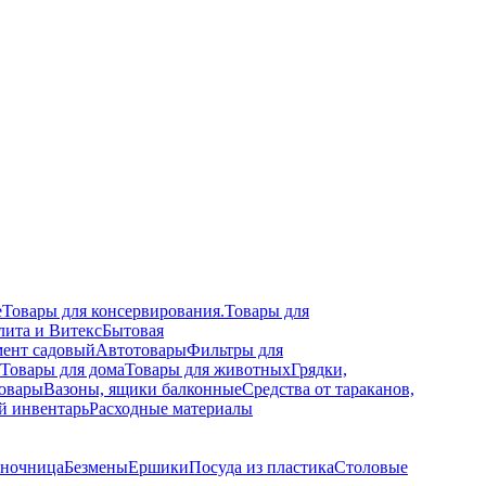
е
Товары для консервирования.
Товары для
лита и Витекс
Бытовая
ент садовый
Автотовары
Фильтры для
Товары для дома
Товары для животных
Грядки,
овары
Вазоны, ящики балконные
Средства от тараканов,
й инвентарь
Расходные материалы
сночница
Безмены
Ершики
Посуда из пластика
Столовые