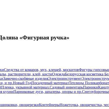
 Доляна «Фигурная ручка»
схи
Средства от комаров, мух, клещей, москитов
Фигуры гипсовы
лы, растворители, клей, кисти
Одежда
Белорусская косметика Бе
ки
Замочно-скобяные изделия
Электроинструмент
Электроинструм
и, и пр.
Новый Год
Посадочный материал
Теплицы Поликарбонат
й
Пленка, укрывной материал.
Садовый инвентарь
Парники
Канцт
ля кухни
Парниковые дуги, шпалеры, опоры и пр.
Снегоуборочны
 шинковки, овощерезки
Контейнеры
Ножеточка, овощечистка, че