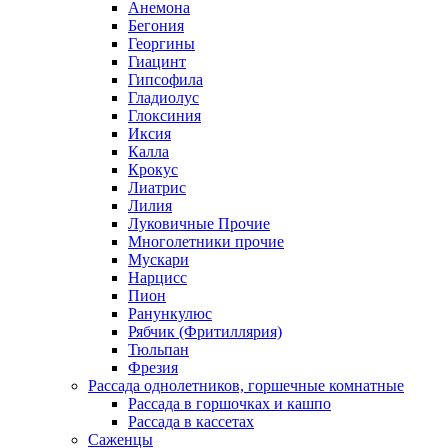
Анемона
Бегония
Георгины
Гиацинт
Гипсофила
Гладиолус
Глоксиния
Иксия
Калла
Крокус
Лиатрис
Лилия
Луковичные Прочие
Многолетники прочие
Мускари
Нарцисс
Пион
Ранункулюс
Рябчик (Фритиллярия)
Тюльпан
Фрезия
Рассада однолетников, горшечные комнатные
Рассада в горшочках и кашпо
Рассада в кассетах
Саженцы