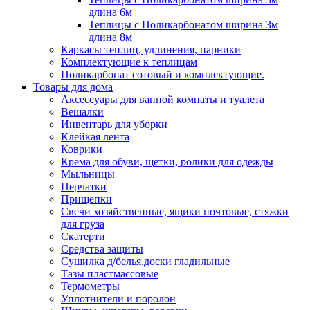
длина 6м
Теплицы с Поликарбонатом ширина 3м
длина 8м
Каркасы теплиц, удлинения, парники
Комплектующие к теплицам
Поликарбонат сотовый и комплектующие.
Товары для дома
Аксессуары для ванной комнаты и туалета
Вешалки
Инвентарь для уборки
Клейкая лента
Коврики
Крема для обуви, щетки, ролики для одежды
Мыльницы
Перчатки
Прищепки
Свечи хозяйственные, ящики почтовые, стяжки
для груза
Скатерти
Средства защиты
Сушилка д/белья,доски гладильные
Тазы пластмассовые
Термометры
Уплотнители и поролон