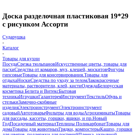
Доска разделочная пластиковая 19*29
с рисунком Ассорти
Сударушка
-
Каталог
-
Товары для кухни
Посуда
Срезка тюльпанов
Искусственные цветы, товары для
пасхи
Средства от комаров, мух, клещей, москитов
Фигуры
гипсовые
Товары для консервирования.
Товары для
отдыха
Носки
Средства по уходу за телом
Лакокрасочные
материалы, растворители, клей, кисти
Одежда
Белорусская
косметика Белита и Витекс
Бытовая
техника
Игрушки
Галантерея
Инструмент
Текстиль
Обувь и
стельки
Замочно-скобяные
изделия
Электроинструмент
Электроинструмент
садовый
Автотовары
Фильтры для воды
Агрохимикаты
Товары
для рассады, кассеты, горшки, ящики, и пр.
Новый
Год
Посадочный материал
Теплицы Поликарбонат
Товары для
дома
Товары для животных
Грядки, компостеры
Кашпо, горшки
для цветов, поддержки для растений
Пленка, укрывной