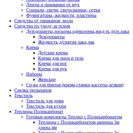
Ленты и приманки от мух
Спирали, свечи, светильники, сетки
Фумигаторы, жидкости, пластины
Средства от тараканов, моли
Средства по уходу за телом
Дезодоранты,лосьоны,одеколоны,жид-ть д/сн.лака
Дезодоранты
Жидкость д/снятия лака,лак
Крема
Детские крема
Крема для лица и тела
Крема для ног
Крема для рук
Наборы
Женские
Ср-ва для бритья (крема,станки,кассеты,лезвия)
Срезка тюльпанов
Текстиль
Текстиль для дома
Текстиль для кухни
Теплицы Поликарбонат
Готовые комплекты Теплиц с Поликарбонатом
Теплицы с Поликарбонатом ширина 3м
длина 4м
Теплицы с Поликарбонатом ширина 3м