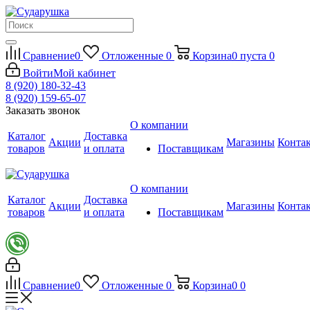
Сравнение
0
Отложенные
0
Корзина
0
пуста
0
Войти
Мой кабинет
8 (920) 180-32-43
8 (920) 159-65-07
Заказать звонок
О компании
Каталог
Доставка
Акции
Магазины
Конта
товаров
и оплата
Поставщикам
О компании
Каталог
Доставка
Акции
Магазины
Конта
товаров
и оплата
Поставщикам
Сравнение
0
Отложенные
0
Корзина
0
0