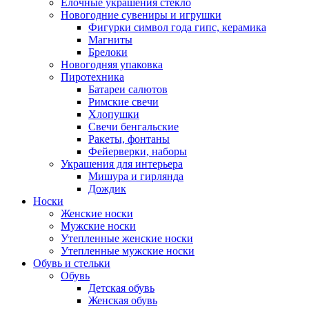
Елочные украшения стекло
Новогодние сувениры и игрушки
Фигурки символ года гипс, керамика
Магниты
Брелоки
Новогодняя упаковка
Пиротехника
Батареи салютов
Римские свечи
Хлопушки
Свечи бенгальские
Ракеты, фонтаны
Фейерверки, наборы
Украшения для интерьера
Мишура и гирлянда
Дождик
Носки
Женские носки
Мужские носки
Утепленные женские носки
Утепленные мужские носки
Обувь и стельки
Обувь
Детская обувь
Женская обувь