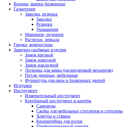
Вазоны, ящики балконные
Галантерея
Заколка, резинка
Заколки
Резинки
Украшения
Маникюр, педикюр
Расчески, зеркала
Грядки, компостеры
Замочно-скобяные изделия
Замок врезной
Замок навесной
Замок накладной
Личинка для замка (цилиндровый механизм)
Петли дверные, мебельные
Фурнитура для окон и балконных дверей
Игрушки
Инструмент
Измерительный инструмент
Крепёжный инструмент и крепёж
Саморезы
Скобы для мебельных степлеров и степлеры
Хомуты и стяжки
Кронштейны для полок
Перфорированный крепёж