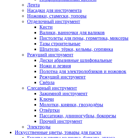
Лента
Насадки для инструмента
Ножовки, стамески, топоры
Отделочный инструмент
Кисти
Валики, ванночки для валиков
Пистолеты для пены, герметика, миксеры
Тазы строительные
Шпатели, тёрки, кельмы, серпянка
Режущий инструмент
Диски абразивные шлифовальные
Ножи и лезвия
Полотна для электролобзиков и ножовок
Режущий инструмент
Свёрла
Слесарный инструмент
Зажимной инструмент
Ключи
Молотки, киянки, гвоздодёры
Отвёртки
Пассатижи, длинногубцы, бокорезы
Прочий инструмент
Электроды
Искусственные цветы, товары для пасхи
Букеты и цветы из шелка, бархата, атласа