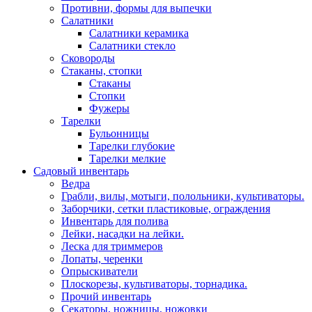
Противни, формы для выпечки
Салатники
Салатники керамика
Салатники стекло
Сковороды
Стаканы, стопки
Стаканы
Стопки
Фужеры
Тарелки
Бульонницы
Тарелки глубокие
Тарелки мелкие
Садовый инвентарь
Ведра
Грабли, вилы, мотыги, полольники, культиваторы.
Заборчики, сетки пластиковые, ограждения
Инвентарь для полива
Лейки, насадки на лейки.
Леска для триммеров
Лопаты, черенки
Опрыскиватели
Плоскорезы, культиваторы, торнадика.
Прочий инвентарь
Секаторы, ножницы, ножовки