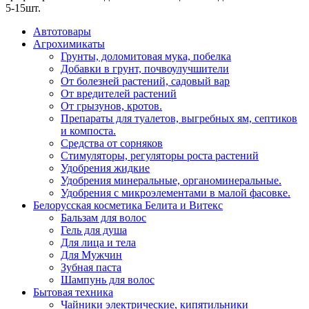
5-15шт.
Автотовары
Агрохимикаты
Грунты, доломитовая мука, побелка
Добавки в грунт, почвоулучшители
От болезней растений, садовый вар
От вредителей растений
От грызунов, кротов.
Препараты для туалетов, выгребных ям, септиков
и компоста.
Средства от сорняков
Стимуляторы, регуляторы роста растений
Удобрения жидкие
Удобрения минеральные, органоминеральные.
Удобрения с микроэлементами в малой фасовке.
Белорусская косметика Белита и Витекс
Бальзам для волос
Гель для душа
Для лица и тела
Для Мужчин
Зубная паста
Шампунь для волос
Бытовая техника
Чайники электрические, кипятильники