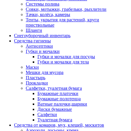
Системы полива
Совки, мотыжки, грабельки, рыхлители
Тачки, колёса, камеры
Тенты, укрытия для растений, круги
приствольные
Шланги
Снегоуборочный инвентарь
Средства гигиены
Антисептики
Губки и мочалки
Губки и мочалки для посуды
Губки и мочалки для тела
Маски
Мешки для мусора
Пластырь
Прокладки
Салфетки, туалетная бумага
Бумажные платочки
Бумажные полотенца
Ватные палочки,шарики
Диски бумажные
Салфетки
Туалетная бумага
Средства от комаров, мух, клещей, москитов
Аэрозоли, лосьоны, крема