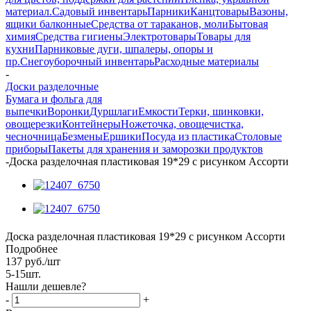
материал.
Садовый инвентарь
Парники
Канцтовары
Вазоны,
ящики балконные
Средства от тараканов, моли
Бытовая
химия
Средства гигиены
Электротовары
Товары для
кухни
Парниковые дуги, шпалеры, опоры и
пр.
Снегоуборочный инвентарь
Расходные материалы
-
Доски разделочные
Бумага и фольга для
выпечки
Воронки
Дуршлаги
Емкости
Терки, шинковки,
овощерезки
Контейнеры
Ножеточка, овощечистка,
чесночница
Безмены
Ершики
Посуда из пластика
Столовые
приборы
Пакеты для хранения и заморозки продуктов
-
Доска разделочная пластиковая 19*29 с рисунком Ассорти
Доска разделочная пластиковая 19*29 с рисунком Ассорти
Подробнее
137
руб.
/шт
5-15шт.
Нашли дешевле?
-
+