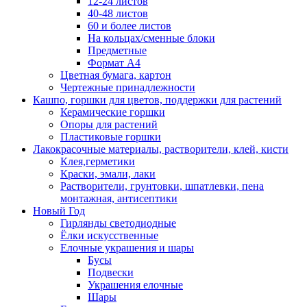
12-24 листов
40-48 листов
60 и более листов
На кольцах/сменные блоки
Предметные
Формат А4
Цветная бумага, картон
Чертежные принадлежности
Кашпо, горшки для цветов, поддержки для растений
Керамические горшки
Опоры для растений
Пластиковые горшки
Лакокрасочные материалы, растворители, клей, кисти
Клея,герметики
Краски, эмали, лаки
Растворители, грунтовки, шпатлевки, пена
монтажная, антисептики
Новый Год
Гирлянды светодиодные
Ёлки искусственные
Елочные украшения и шары
Бусы
Подвески
Украшения елочные
Шары