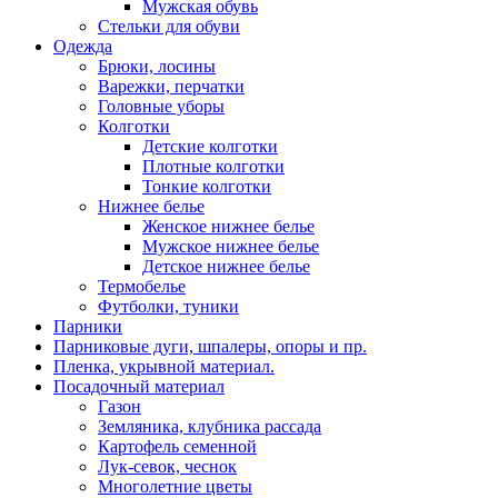
Мужская обувь
Стельки для обуви
Одежда
Брюки, лосины
Варежки, перчатки
Головные уборы
Колготки
Детские колготки
Плотные колготки
Тонкие колготки
Нижнее белье
Женское нижнее белье
Мужское нижнее белье
Детское нижнее белье
Термобелье
Футболки, туники
Парники
Парниковые дуги, шпалеры, опоры и пр.
Пленка, укрывной материал.
Посадочный материал
Газон
Земляника, клубника рассада
Картофель семенной
Лук-севок, чеснок
Многолетние цветы