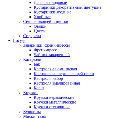
Деревья плодовые
Кустарники декоративные, цветущие
Кустарники ягодные
Хвойные
Семена овощей и цветов
Овощи
Цветы
Сидераты
Посуда
Заварники, френч-прессы
Френч-пресс
Чайник заварочный
Кастрюли
Бак
Кастрюля алюминиевая
Кастрюля из нержавеющей стали
Кастрюля набор
Кастрюля эмалированная
Ковш
Кружки
Кружки керамические
Кружки металлические
Кружки стеклянные
Кувшины
Миски, тазы