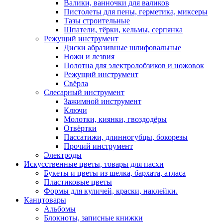
Валики, ванночки для валиков
Пистолеты для пены, герметика, миксеры
Тазы строительные
Шпатели, тёрки, кельмы, серпянка
Режущий инструмент
Диски абразивные шлифовальные
Ножи и лезвия
Полотна для электролобзиков и ножовок
Режущий инструмент
Свёрла
Слесарный инструмент
Зажимной инструмент
Ключи
Молотки, киянки, гвоздодёры
Отвёртки
Пассатижи, длинногубцы, бокорезы
Прочий инструмент
Электроды
Искусственные цветы, товары для пасхи
Букеты и цветы из шелка, бархата, атласа
Пластиковые цветы
Формы для куличей, краски, наклейки.
Канцтовары
Альбомы
Блокноты, записные книжки