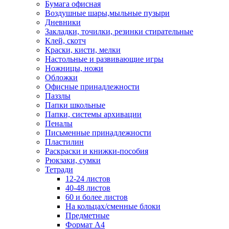
Бумага офисная
Воздушные шары,мыльные пузыри
Дневники
Закладки, точилки, резинки стирательные
Клей, скотч
Краски, кисти, мелки
Настольные и развивающие игры
Ножницы, ножи
Обложки
Офисные принадлежности
Паззлы
Папки школьные
Папки, системы архивации
Пеналы
Письменные принадлежности
Пластилин
Раскраски и книжки-пособия
Рюкзаки, сумки
Тетради
12-24 листов
40-48 листов
60 и более листов
На кольцах/сменные блоки
Предметные
Формат А4