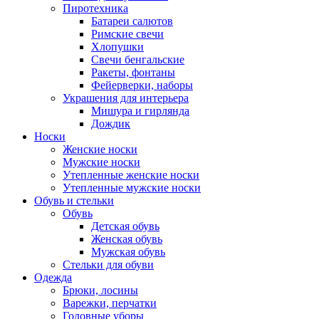
Пиротехника
Батареи салютов
Римские свечи
Хлопушки
Свечи бенгальские
Ракеты, фонтаны
Фейерверки, наборы
Украшения для интерьера
Мишура и гирлянда
Дождик
Носки
Женские носки
Мужские носки
Утепленные женские носки
Утепленные мужские носки
Обувь и стельки
Обувь
Детская обувь
Женская обувь
Мужская обувь
Стельки для обуви
Одежда
Брюки, лосины
Варежки, перчатки
Головные уборы