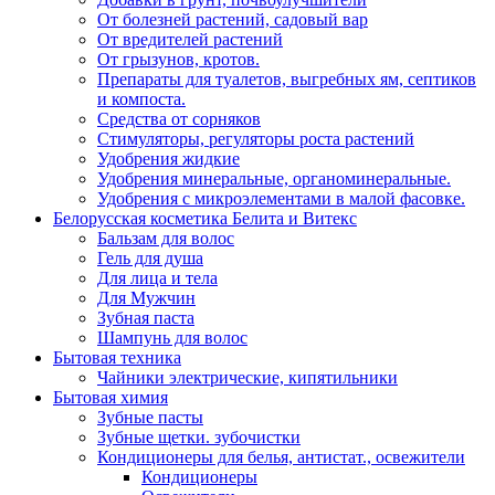
От болезней растений, садовый вар
От вредителей растений
От грызунов, кротов.
Препараты для туалетов, выгребных ям, септиков
и компоста.
Средства от сорняков
Стимуляторы, регуляторы роста растений
Удобрения жидкие
Удобрения минеральные, органоминеральные.
Удобрения с микроэлементами в малой фасовке.
Белорусская косметика Белита и Витекс
Бальзам для волос
Гель для душа
Для лица и тела
Для Мужчин
Зубная паста
Шампунь для волос
Бытовая техника
Чайники электрические, кипятильники
Бытовая химия
Зубные пасты
Зубные щетки. зубочистки
Кондиционеры для белья, антистат., освежители
Кондиционеры