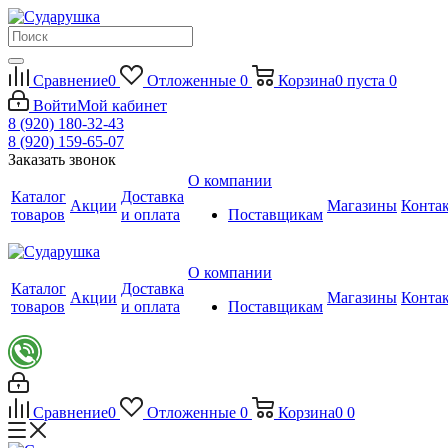
Сравнение
0
Отложенные
0
Корзина
0
пуста
0
Войти
Мой кабинет
8 (920) 180-32-43
8 (920) 159-65-07
Заказать звонок
О компании
Каталог
Доставка
Акции
Магазины
Конта
товаров
и оплата
Поставщикам
О компании
Каталог
Доставка
Акции
Магазины
Конта
товаров
и оплата
Поставщикам
Сравнение
0
Отложенные
0
Корзина
0
0