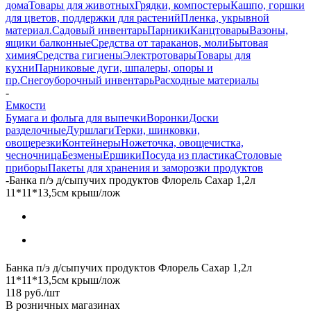
дома
Товары для животных
Грядки, компостеры
Кашпо, горшки
для цветов, поддержки для растений
Пленка, укрывной
материал.
Садовый инвентарь
Парники
Канцтовары
Вазоны,
ящики балконные
Средства от тараканов, моли
Бытовая
химия
Средства гигиены
Электротовары
Товары для
кухни
Парниковые дуги, шпалеры, опоры и
пр.
Снегоуборочный инвентарь
Расходные материалы
-
Емкости
Бумага и фольга для выпечки
Воронки
Доски
разделочные
Дуршлаги
Терки, шинковки,
овощерезки
Контейнеры
Ножеточка, овощечистка,
чесночница
Безмены
Ершики
Посуда из пластика
Столовые
приборы
Пакеты для хранения и заморозки продуктов
-
Банка п/э д/сыпучих продуктов Флорель Сахар 1,2л
11*11*13,5см крыш/лож
Банка п/э д/сыпучих продуктов Флорель Сахар 1,2л
11*11*13,5см крыш/лож
118
руб.
/шт
В розничных магазинах