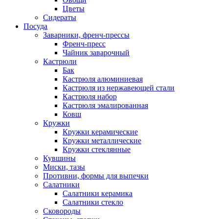
Цветы
Сидераты
Посуда
Заварники, френч-прессы
Френч-пресс
Чайник заварочный
Кастрюли
Бак
Кастрюля алюминиевая
Кастрюля из нержавеющей стали
Кастрюля набор
Кастрюля эмалированная
Ковш
Кружки
Кружки керамические
Кружки металлические
Кружки стеклянные
Кувшины
Миски, тазы
Противни, формы для выпечки
Салатники
Салатники керамика
Салатники стекло
Сковороды