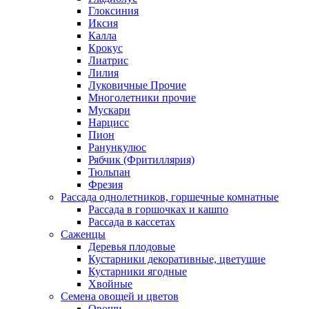
Глоксиния
Иксия
Калла
Крокус
Лиатрис
Лилия
Луковичные Прочие
Многолетники прочие
Мускари
Нарцисс
Пион
Ранункулюс
Рябчик (Фритиллярия)
Тюльпан
Фрезия
Рассада однолетников, горшечные комнатные
Рассада в горшочках и кашпо
Рассада в кассетах
Саженцы
Деревья плодовые
Кустарники декоративные, цветущие
Кустарники ягодные
Хвойные
Семена овощей и цветов
Овощи