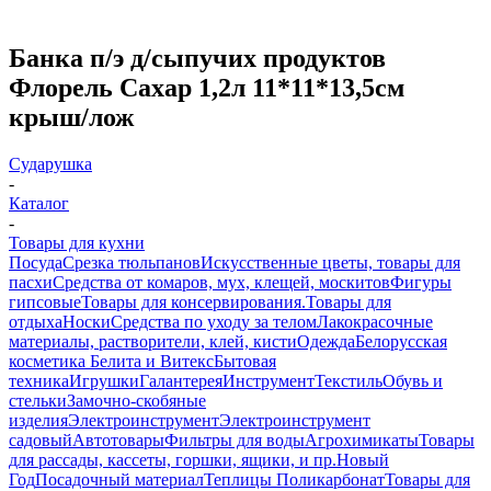
Банка п/э д/сыпучих продуктов
Флорель Сахар 1,2л 11*11*13,5см
крыш/лож
Сударушка
-
Каталог
-
Товары для кухни
Посуда
Срезка тюльпанов
Искусственные цветы, товары для
пасхи
Средства от комаров, мух, клещей, москитов
Фигуры
гипсовые
Товары для консервирования.
Товары для
отдыха
Носки
Средства по уходу за телом
Лакокрасочные
материалы, растворители, клей, кисти
Одежда
Белорусская
косметика Белита и Витекс
Бытовая
техника
Игрушки
Галантерея
Инструмент
Текстиль
Обувь и
стельки
Замочно-скобяные
изделия
Электроинструмент
Электроинструмент
садовый
Автотовары
Фильтры для воды
Агрохимикаты
Товары
для рассады, кассеты, горшки, ящики, и пр.
Новый
Год
Посадочный материал
Теплицы Поликарбонат
Товары для