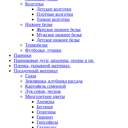
Колготки
Детские колготки
Плотные колготки
Тонкие колготки
Нижнее белье
Женское нижнее белье
Мужское нижнее белье
Детское нижнее белье
Термобелье
Футболки, туники
Парники
Парниковые дуги, шпалеры, опоры и пр.
Пленка, укрывной материал.
Посадочный материал
Газон
Земляника, клубника рассада
Картофель семенной
Лук-севок, чеснок
Многолетние цветы
Анемона
Бегония
Георгины
Гиацинт
Гипсофила
Гладиолус