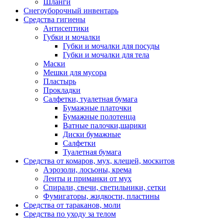
Шланги
Снегоуборочный инвентарь
Средства гигиены
Антисептики
Губки и мочалки
Губки и мочалки для посуды
Губки и мочалки для тела
Маски
Мешки для мусора
Пластырь
Прокладки
Салфетки, туалетная бумага
Бумажные платочки
Бумажные полотенца
Ватные палочки,шарики
Диски бумажные
Салфетки
Туалетная бумага
Средства от комаров, мух, клещей, москитов
Аэрозоли, лосьоны, крема
Ленты и приманки от мух
Спирали, свечи, светильники, сетки
Фумигаторы, жидкости, пластины
Средства от тараканов, моли
Средства по уходу за телом