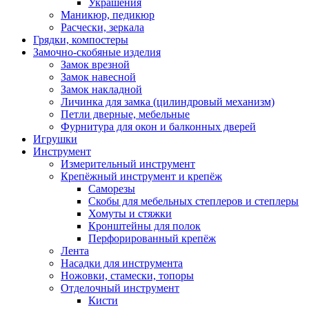
Украшения
Маникюр, педикюр
Расчески, зеркала
Грядки, компостеры
Замочно-скобяные изделия
Замок врезной
Замок навесной
Замок накладной
Личинка для замка (цилиндровый механизм)
Петли дверные, мебельные
Фурнитура для окон и балконных дверей
Игрушки
Инструмент
Измерительный инструмент
Крепёжный инструмент и крепёж
Саморезы
Скобы для мебельных степлеров и степлеры
Хомуты и стяжки
Кронштейны для полок
Перфорированный крепёж
Лента
Насадки для инструмента
Ножовки, стамески, топоры
Отделочный инструмент
Кисти