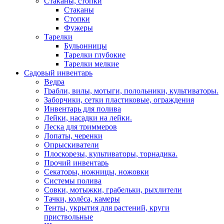
Стаканы, стопки
Стаканы
Стопки
Фужеры
Тарелки
Бульонницы
Тарелки глубокие
Тарелки мелкие
Садовый инвентарь
Ведра
Грабли, вилы, мотыги, полольники, культиваторы.
Заборчики, сетки пластиковые, ограждения
Инвентарь для полива
Лейки, насадки на лейки.
Леска для триммеров
Лопаты, черенки
Опрыскиватели
Плоскорезы, культиваторы, торнадика.
Прочий инвентарь
Секаторы, ножницы, ножовки
Системы полива
Совки, мотыжки, грабельки, рыхлители
Тачки, колёса, камеры
Тенты, укрытия для растений, круги
приствольные