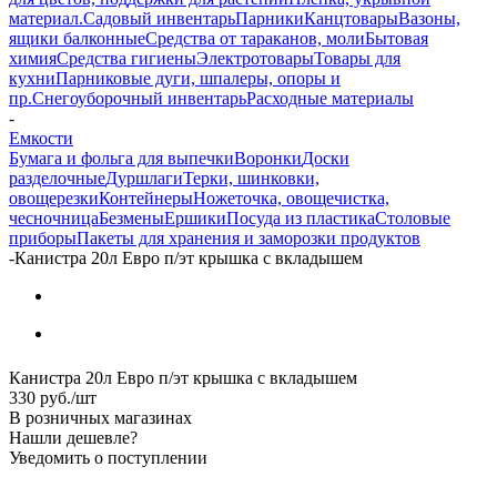
материал.
Садовый инвентарь
Парники
Канцтовары
Вазоны,
ящики балконные
Средства от тараканов, моли
Бытовая
химия
Средства гигиены
Электротовары
Товары для
кухни
Парниковые дуги, шпалеры, опоры и
пр.
Снегоуборочный инвентарь
Расходные материалы
-
Емкости
Бумага и фольга для выпечки
Воронки
Доски
разделочные
Дуршлаги
Терки, шинковки,
овощерезки
Контейнеры
Ножеточка, овощечистка,
чесночница
Безмены
Ершики
Посуда из пластика
Столовые
приборы
Пакеты для хранения и заморозки продуктов
-
Канистра 20л Евро п/эт крышка с вкладышем
Канистра 20л Евро п/эт крышка с вкладышем
330
руб.
/шт
В розничных магазинах
Нашли дешевле?
Уведомить о поступлении