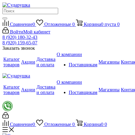
Сравнение
0
Отложенные
0
Корзина
0
пуста
0
Войти
Мой кабинет
8 (920) 180-32-43
8 (920) 159-65-07
Заказать звонок
О компании
Каталог
Доставка
Акции
Магазины
Конта
товаров
и оплата
Поставщикам
О компании
Каталог
Доставка
Акции
Магазины
Конта
товаров
и оплата
Поставщикам
Сравнение
0
Отложенные
0
Корзина
0
0