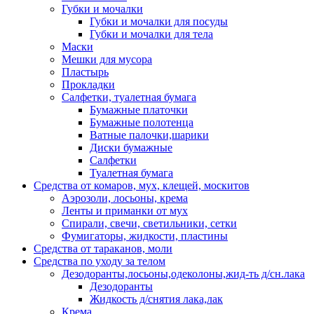
Губки и мочалки
Губки и мочалки для посуды
Губки и мочалки для тела
Маски
Мешки для мусора
Пластырь
Прокладки
Салфетки, туалетная бумага
Бумажные платочки
Бумажные полотенца
Ватные палочки,шарики
Диски бумажные
Салфетки
Туалетная бумага
Средства от комаров, мух, клещей, москитов
Аэрозоли, лосьоны, крема
Ленты и приманки от мух
Спирали, свечи, светильники, сетки
Фумигаторы, жидкости, пластины
Средства от тараканов, моли
Средства по уходу за телом
Дезодоранты,лосьоны,одеколоны,жид-ть д/сн.лака
Дезодоранты
Жидкость д/снятия лака,лак
Крема