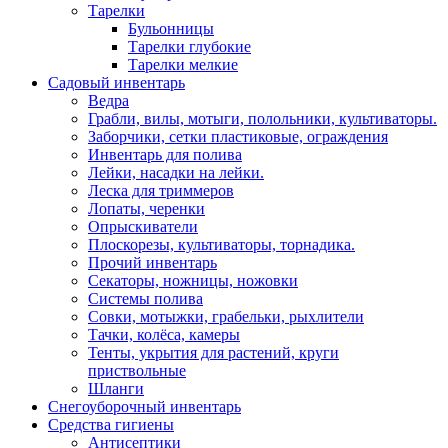
Тарелки
Бульонницы
Тарелки глубокие
Тарелки мелкие
Садовый инвентарь
Ведра
Грабли, вилы, мотыги, полольники, культиваторы.
Заборчики, сетки пластиковые, ограждения
Инвентарь для полива
Лейки, насадки на лейки.
Леска для триммеров
Лопаты, черенки
Опрыскиватели
Плоскорезы, культиваторы, торнадика.
Прочий инвентарь
Секаторы, ножницы, ножовки
Системы полива
Совки, мотыжки, грабельки, рыхлители
Тачки, колёса, камеры
Тенты, укрытия для растений, круги
приствольные
Шланги
Снегоуборочный инвентарь
Средства гигиены
Антисептики