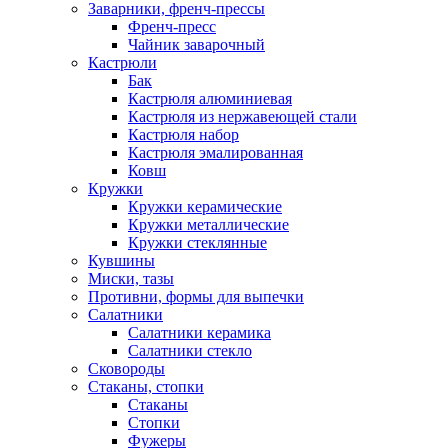
Заварники, френч-прессы
Френч-пресс
Чайник заварочный
Кастрюли
Бак
Кастрюля алюминиевая
Кастрюля из нержавеющей стали
Кастрюля набор
Кастрюля эмалированная
Ковш
Кружки
Кружки керамические
Кружки металлические
Кружки стеклянные
Кувшины
Миски, тазы
Противни, формы для выпечки
Салатники
Салатники керамика
Салатники стекло
Сковороды
Стаканы, стопки
Стаканы
Стопки
Фужеры