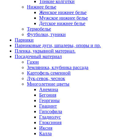
Тонкие колготки
Нижнее белье
Женское нижнее белье
Мужское нижнее белье
Детское нижнее белье
Термобелье
Футболки, туники
Парники
Парниковые дуги, шпалеры, опоры и пр.
Пленка, укрывной материал.
Посадочный материал
Газон
Земляника, клубника рассада
Картофель семенной
Лук-севок, чеснок
Многолетние цветы
Анемона
Бегония
Георгины
Гиацинт
Гипсофила
Гладиолус
Глоксиния
Иксия
Калла