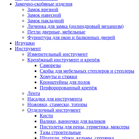
Замочно-скобяные изделия
Замок врезной
Замок навесной
Замок накладной
Личинка для замка (цилиндровый механизм)
Петли дверные, мебельные
Фурнитура для окон и балконных дверей
Игрушки
Инструмент
Измерительный инструмент
Крепёжный инструмент и крепёж
Саморезы
Скобы для мебельных степлеров и степлеры
Хомуты и стяжки
Кронштейны для полок
Перфорированный крепёж
Лента
Насадки для инструмента
Ножовки, стамески, топоры
Отделочный инструмент
Кисти
Валики, ванночки для валиков
Пистолеты для пены, герметика, миксеры
Тазы строительные
Шпатели, тёрки, кельмы, серпянка