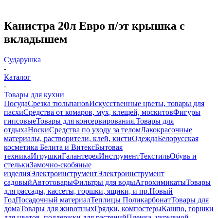
Канистра 20л Евро п/эт крышка с
вкладышем
Сударушка
-
Каталог
-
Товары для кухни
Посуда
Срезка тюльпанов
Искусственные цветы, товары для
пасхи
Средства от комаров, мух, клещей, москитов
Фигуры
гипсовые
Товары для консервирования.
Товары для
отдыха
Носки
Средства по уходу за телом
Лакокрасочные
материалы, растворители, клей, кисти
Одежда
Белорусская
косметика Белита и Витекс
Бытовая
техника
Игрушки
Галантерея
Инструмент
Текстиль
Обувь и
стельки
Замочно-скобяные
изделия
Электроинструмент
Электроинструмент
садовый
Автотовары
Фильтры для воды
Агрохимикаты
Товары
для рассады, кассеты, горшки, ящики, и пр.
Новый
Год
Посадочный материал
Теплицы Поликарбонат
Товары для
дома
Товары для животных
Грядки, компостеры
Кашпо, горшки
для цветов, поддержки для растений
Пленка, укрывной