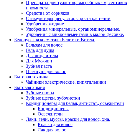
Препараты для туалетов, выгребных ям, септиков
и компоста.
Средства от сорняков
Стимуляторы, регуляторы роста растений
Удобрения жидкие
Удобрения минеральные, органоминеральные.
Удобрения с микроэлементами в малой фасовке.
Белорусская косметика Белита и Витекс
Бальзам для волос
Гель для душа
Для лица и тела
Для Мужчин
Зубная паста
Шампунь для волос
Бытовая техника
Чайники электрические, кипятильники
Бытовая химия
Зубные пасты
Зубные щетки. зубочистки
Кондиционеры для белья, антистат., освежители
Кондиционеры
Освежители
Лаки, гели. муссы, краски для волос, хна.
Краска для волос
Лак для волос