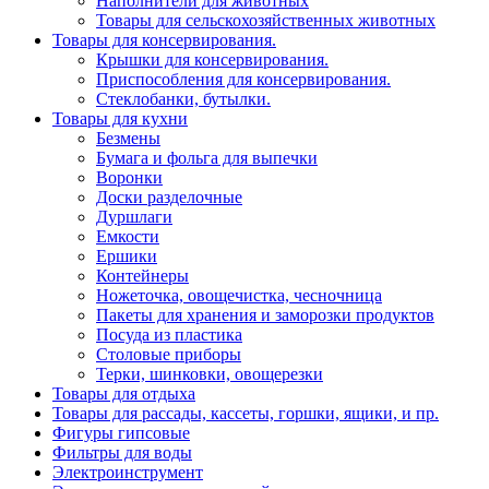
Наполнители для животных
Товары для сельскохозяйственных животных
Товары для консервирования.
Крышки для консервирования.
Приспособления для консервирования.
Стеклобанки, бутылки.
Товары для кухни
Безмены
Бумага и фольга для выпечки
Воронки
Доски разделочные
Дуршлаги
Емкости
Ершики
Контейнеры
Ножеточка, овощечистка, чесночница
Пакеты для хранения и заморозки продуктов
Посуда из пластика
Столовые приборы
Терки, шинковки, овощерезки
Товары для отдыха
Товары для рассады, кассеты, горшки, ящики, и пр.
Фигуры гипсовые
Фильтры для воды
Электроинструмент