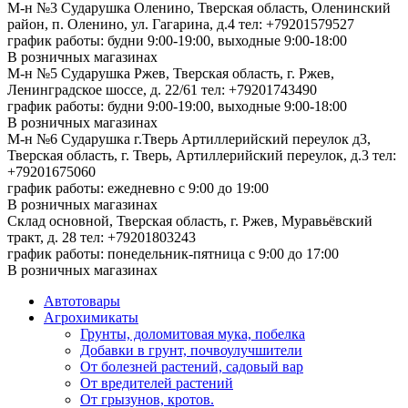
М-н №3 Сударушка Оленино, Тверская область, Оленинский
район, п. Оленино, ул. Гагарина, д.4
тел: +79201579527
график работы: будни 9:00-19:00, выходные 9:00-18:00
В розничных магазинах
М-н №5 Сударушка Ржев, Тверская область, г. Ржев,
Ленинградское шоссе, д. 22/61
тел: +79201743490
график работы: будни 9:00-19:00, выходные 9:00-18:00
В розничных магазинах
М-н №6 Сударушка г.Тверь Артиллерийский переулок д3,
Тверская область, г. Тверь, Артиллерийский переулок, д.3
тел:
+79201675060
график работы: ежедневно с 9:00 до 19:00
В розничных магазинах
Склад основной, Тверская область, г. Ржев, Муравьёвский
тракт, д. 28
тел: +79201803243
график работы: понедельник-пятница с 9:00 до 17:00
В розничных магазинах
Автотовары
Агрохимикаты
Грунты, доломитовая мука, побелка
Добавки в грунт, почвоулучшители
От болезней растений, садовый вар
От вредителей растений
От грызунов, кротов.