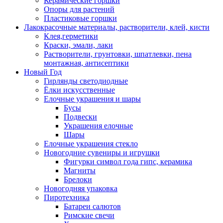
Керамические горшки
Опоры для растений
Пластиковые горшки
Лакокрасочные материалы, растворители, клей, кисти
Клея,герметики
Краски, эмали, лаки
Растворители, грунтовки, шпатлевки, пена
монтажная, антисептики
Новый Год
Гирлянды светодиодные
Ёлки искусственные
Елочные украшения и шары
Бусы
Подвески
Украшения елочные
Шары
Елочные украшения стекло
Новогодние сувениры и игрушки
Фигурки символ года гипс, керамика
Магниты
Брелоки
Новогодняя упаковка
Пиротехника
Батареи салютов
Римские свечи