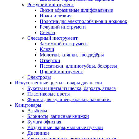
Режущий инструмент
Диски абразивные шлифовальные
Ножи и лезвия
Полотна для электролобзиков и ножовок
Режущий инструмент
Свёрла
Слесарный инструмент
Зажимной инструмент
Ключи
Молотки, киянки, гвоздодёры
Отвёртки
Пассатижи, длинногубцы, бокорезы
Прочий инструмент
Электроды
Искусственные цветы, товары для пасхи
Букеты и цветы из шелка, бархата, атласа
Пластиковые цветы
Формы для куличей, краски, наклейки.
Канцтовары
Альбомы
Блокноты, записные книжки
Бумага офисная
Воздушные шары,мыльные пузыри
Дневники
Закладки, точилки, резинки стирательные