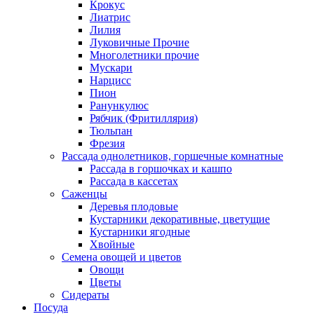
Крокус
Лиатрис
Лилия
Луковичные Прочие
Многолетники прочие
Мускари
Нарцисс
Пион
Ранункулюс
Рябчик (Фритиллярия)
Тюльпан
Фрезия
Рассада однолетников, горшечные комнатные
Рассада в горшочках и кашпо
Рассада в кассетах
Саженцы
Деревья плодовые
Кустарники декоративные, цветущие
Кустарники ягодные
Хвойные
Семена овощей и цветов
Овощи
Цветы
Сидераты
Посуда