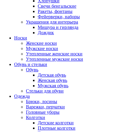
Хлопушки
Свечи бенгальские
Ракеты, фонтаны
Фейерверки, наборы
Украшения для интерьера
Мишура и гирлянда
Дождик
Носки
Женские носки
Мужские носки
Утепленные женские носки
Утепленные мужские носки
Обувь и стельки
Обувь
Детская обувь
Женская обувь
Мужская обувь
Стельки для обуви
Одежда
Брюки, лосины
Варежки, перчатки
Головные уборы
Колготки
Детские колготки
Плотные колготки