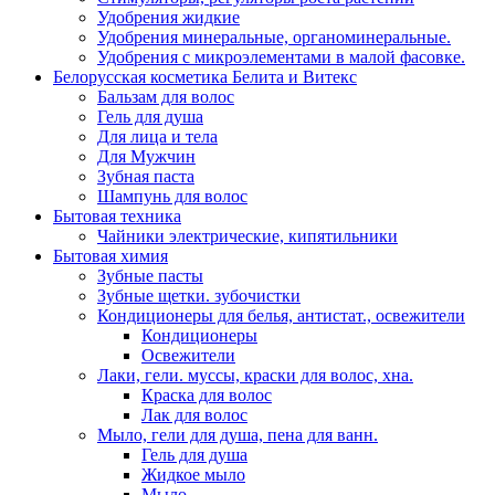
Удобрения жидкие
Удобрения минеральные, органоминеральные.
Удобрения с микроэлементами в малой фасовке.
Белорусская косметика Белита и Витекс
Бальзам для волос
Гель для душа
Для лица и тела
Для Мужчин
Зубная паста
Шампунь для волос
Бытовая техника
Чайники электрические, кипятильники
Бытовая химия
Зубные пасты
Зубные щетки. зубочистки
Кондиционеры для белья, антистат., освежители
Кондиционеры
Освежители
Лаки, гели. муссы, краски для волос, хна.
Краска для волос
Лак для волос
Мыло, гели для душа, пена для ванн.
Гель для душа
Жидкое мыло
Мыло