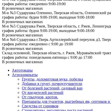
график работы: ежедневно 9:00-19:00
В розничных магазинах
М-н №3 Сударушка Оленино, Тверская область, Оленинский рай
график работы: будни 9:00-19:00, выходные 9:00-18:00
В розничных магазинах
М-н №5 Сударушка Ржев, Тверская область, г. Ржев, Ленинградс
график работы: будни 9:00-19:00, выходные 9:00-18:00
В розничных магазинах
М-н №6 Сударушка г.Тверь Артиллерийский переулок д3, Тверск
график работы: ежедневно с 9:00 до 19:00
В розничных магазинах
Склад основной, Тверская область, г. Ржев, Муравьёвский тракт
график работы: понедельник-пятница с 9:00 до 17:00
В розничных магазинах
Автотовары
Агрохимикаты
Грунты, доломитовая мука, побелка
Добавки в грунт, почвоулучшители
От болезней растений, садовый вар
От вредителей растений
От грызунов, кротов.
Препараты для туалетов, выгребных ям, септиков и
Средства от сорняков
Стимуляторы, регуляторы роста растений