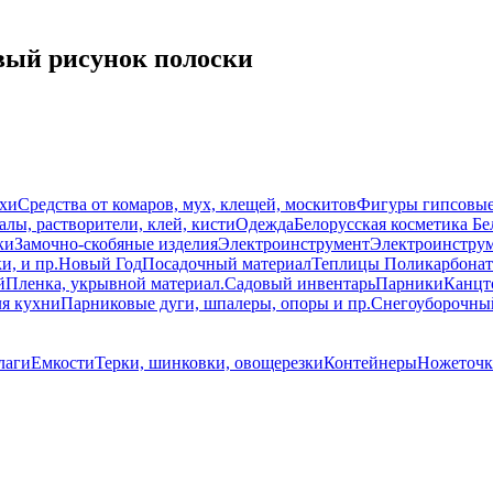
вый рисунок полоски
схи
Средства от комаров, мух, клещей, москитов
Фигуры гипсовы
лы, растворители, клей, кисти
Одежда
Белорусская косметика Бе
ки
Замочно-скобяные изделия
Электроинструмент
Электроинструм
и, и пр.
Новый Год
Посадочный материал
Теплицы Поликарбонат
й
Пленка, укрывной материал.
Садовый инвентарь
Парники
Канцт
ля кухни
Парниковые дуги, шпалеры, опоры и пр.
Снегоуборочны
лаги
Емкости
Терки, шинковки, овощерезки
Контейнеры
Ножеточк