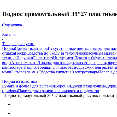
Поднос прямоугольный 39*27 пластико
Сударушка
-
Каталог
-
Товары для кухни
Посуда
Срезка тюльпанов
Искусственные цветы, товары для па
отдыха
Носки
Средства по уходу за телом
Лакокрасочные материа
техника
Игрушки
Галантерея
Инструмент
Текстиль
Обувь и стель
воды
Агрохимикаты
Товары для рассады, кассеты, горшки, ящик
компостеры
Кашпо, горшки для цветов, поддержки для растени
моли
Бытовая химия
Средства гигиены
Электротовары
Товары д
-
Посуда из пластика
Бумага и фольга для выпечки
Воронки
Доски разделочные
Дурш
приборы
Пакеты для хранения и заморозки продуктов
-
Поднос прямоугольный 39*27 пластиковый рисунок полоски