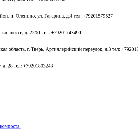
он, п. Оленино, ул. Гагарина, д.4
тел: +79201579527
кое шоссе, д. 22/61
тел: +79201743490
ая область, г. Тверь, Артиллерийский переулок, д.3
тел: +79201
, д. 28
тел: +79201803243
 компоста.