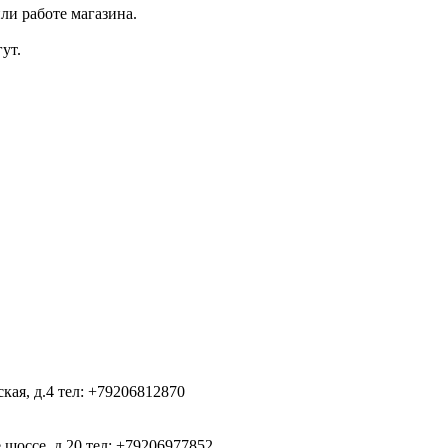
ли работе магазина.
ут.
ская, д.4
тел: +79206812870
 шоссе, д.20
тел: +79206977852