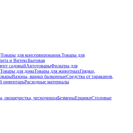
е
Товары для консервирования.
Товары для
лита и Витекс
Бытовая
ент садовый
Автотовары
Фильтры для
Товары для дома
Товары для животных
Грядки,
овары
Вазоны, ящики балконные
Средства от тараканов,
й инвентарь
Расходные материалы
а, овощечистка, чесночница
Безмены
Ершики
Столовые