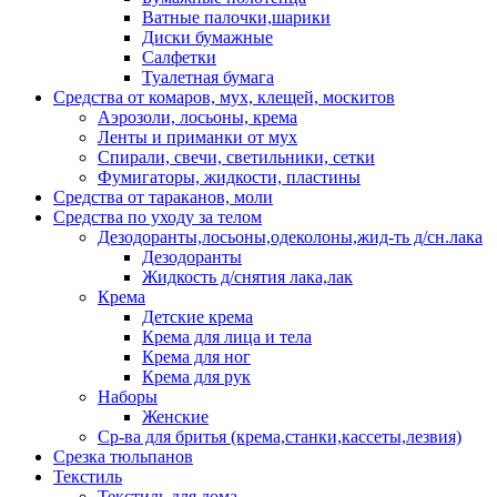
Ватные палочки,шарики
Диски бумажные
Салфетки
Туалетная бумага
Средства от комаров, мух, клещей, москитов
Аэрозоли, лосьоны, крема
Ленты и приманки от мух
Спирали, свечи, светильники, сетки
Фумигаторы, жидкости, пластины
Средства от тараканов, моли
Средства по уходу за телом
Дезодоранты,лосьоны,одеколоны,жид-ть д/сн.лака
Дезодоранты
Жидкость д/снятия лака,лак
Крема
Детские крема
Крема для лица и тела
Крема для ног
Крема для рук
Наборы
Женские
Ср-ва для бритья (крема,станки,кассеты,лезвия)
Срезка тюльпанов
Текстиль
Текстиль для дома