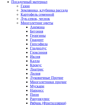
Посадочный материал
Газон
Земляника, клубника рассада
Картофель семенной
Лук-севок, чеснок
Многолетние цветы
Анемона
Бегония
Георгины
Гиацинт
Гипсофила
Гладиолус
Глоксиния
Иксия
Калла
Крокус
Лиатрис
Лилия
Луковичные Прочие
Многолетники прочие
Мускари
Нарцисс
Пион
Ранункулюс
Рябчик (Фритиллярия)