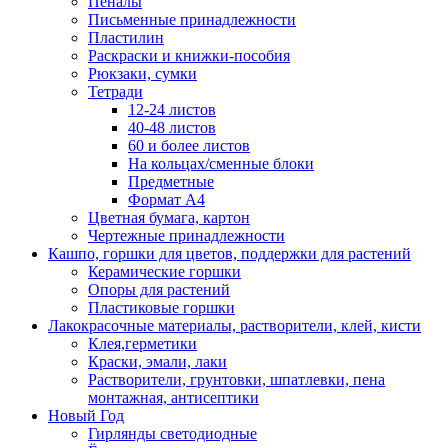
Пеналы
Письменные принадлежности
Пластилин
Раскраски и книжки-пособия
Рюкзаки, сумки
Тетради
12-24 листов
40-48 листов
60 и более листов
На кольцах/сменные блоки
Предметные
Формат А4
Цветная бумага, картон
Чертежные принадлежности
Кашпо, горшки для цветов, поддержки для растений
Керамические горшки
Опоры для растений
Пластиковые горшки
Лакокрасочные материалы, растворители, клей, кисти
Клея,герметики
Краски, эмали, лаки
Растворители, грунтовки, шпатлевки, пена
монтажная, антисептики
Новый Год
Гирлянды светодиодные