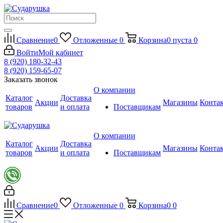
Сравнение
0
Отложенные
0
Корзина
0
пуста
0
Войти
Мой кабинет
8 (920) 180-32-43
8 (920) 159-65-07
Заказать звонок
О компании
Каталог
Доставка
Акции
Магазины
Конта
товаров
и оплата
Поставщикам
О компании
Каталог
Доставка
Акции
Магазины
Конта
товаров
и оплата
Поставщикам
Сравнение
0
Отложенные
0
Корзина
0
0