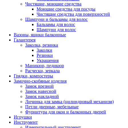
Чистящие, моющие средства
Моющие средства для посуды
Чистящие средства для поверхностей
Шампуни и бальзамы для волос
Бальзамы для волос
Шампуни для волос
Вазоны, ящики балконные
Галантерея
Заколка, резинка
Заколки
Резинки
Украшения
Маникюр, педикюр
Расчески, зеркала
Грядки, компостеры
Замочно-скобяные изделия
Замок врезной
Замок навесной
Замок накладной
Личинка для замка (цилиндровый механизм)
Петли дверные, мебельные
Фурнитура для окон и балконных дверей
Игрушки
Инструмент
Измерительный инструмент