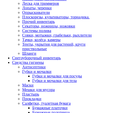
Леска для триммеров
Лопаты, черенки
Опрыскиватели
Плоскорезы, культиваторы, торнадика.
Прочий инвентарь
Секаторы, ножницы, ножовки
Системы полива
Совки, мотыжки, грабельки, рыхлители
Тачки, колёса, камеры
Тенты, укрытия для растений, круги
приствольные
Шланги
Снегоуборочный инвентарь
Средства гигиены
Антисептики
Губки и мочалки
Губки и мочалки для посуды
Губки и мочалки для тела
Маски
Мешки для мусора
Пластырь
Прокладки
Салфетки, туалетная бумага
Бумажные платочки
Бумажные полотенца