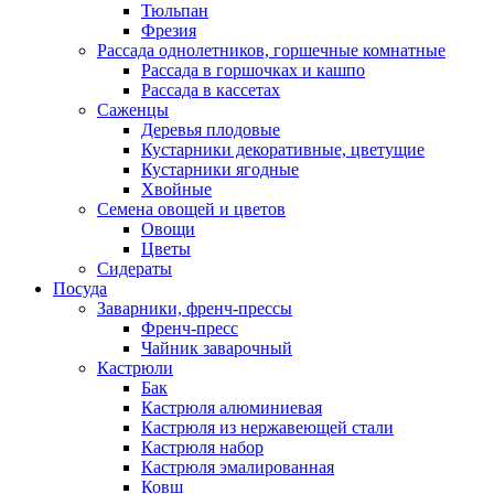
Тюльпан
Фрезия
Рассада однолетников, горшечные комнатные
Рассада в горшочках и кашпо
Рассада в кассетах
Саженцы
Деревья плодовые
Кустарники декоративные, цветущие
Кустарники ягодные
Хвойные
Семена овощей и цветов
Овощи
Цветы
Сидераты
Посуда
Заварники, френч-прессы
Френч-пресс
Чайник заварочный
Кастрюли
Бак
Кастрюля алюминиевая
Кастрюля из нержавеющей стали
Кастрюля набор
Кастрюля эмалированная
Ковш