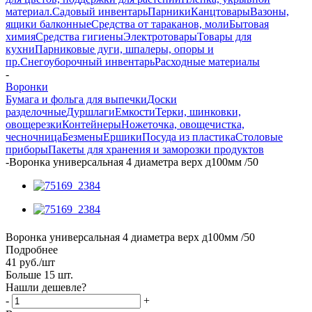
материал.
Садовый инвентарь
Парники
Канцтовары
Вазоны,
ящики балконные
Средства от тараканов, моли
Бытовая
химия
Средства гигиены
Электротовары
Товары для
кухни
Парниковые дуги, шпалеры, опоры и
пр.
Снегоуборочный инвентарь
Расходные материалы
-
Воронки
Бумага и фольга для выпечки
Доски
разделочные
Дуршлаги
Емкости
Терки, шинковки,
овощерезки
Контейнеры
Ножеточка, овощечистка,
чесночница
Безмены
Ершики
Посуда из пластика
Столовые
приборы
Пакеты для хранения и заморозки продуктов
-
Воронка универсальная 4 диаметра верх д100мм /50
Воронка универсальная 4 диаметра верх д100мм /50
Подробнее
41
руб.
/шт
Больше 15 шт.
Нашли дешевле?
-
+