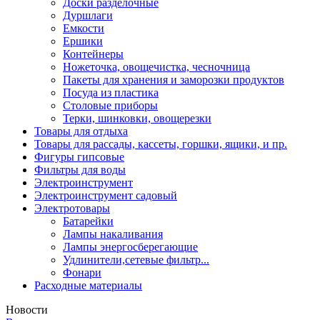
Доски разделочные
Дуршлаги
Емкости
Ершики
Контейнеры
Ножеточка, овощечистка, чесночница
Пакеты для хранения и заморозки продуктов
Посуда из пластика
Столовые приборы
Терки, шинковки, овощерезки
Товары для отдыха
Товары для рассады, кассеты, горшки, ящики, и пр.
Фигуры гипсовые
Фильтры для воды
Электроинструмент
Электроинструмент садовый
Электротовары
Батарейки
Лампы накаливания
Лампы энергосберегающие
Удлинители,сетевые фильтр...
Фонари
Расходные материалы
Новости