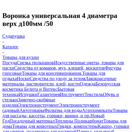
Воронка универсальная 4 диаметра
верх д100мм /50
Сударушка
-
Каталог
-
Товары для кухни
Посуда
Срезка тюльпанов
Искусственные цветы, товары для
пасхи
Средства от комаров, мух, клещей, москитов
Фигуры
гипсовые
Товары для консервирования.
Товары для
отдыха
Носки
Средства по уходу за телом
Лакокрасочные
материалы, растворители, клей, кисти
Одежда
Белорусская
косметика Белита и Витекс
Бытовая
техника
Игрушки
Галантерея
Инструмент
Текстиль
Обувь и
стельки
Замочно-скобяные
изделия
Электроинструмент
Электроинструмент
садовый
Автотовары
Фильтры для воды
Агрохимикаты
Товары
для рассады, кассеты, горшки, ящики, и пр.
Новый
Год
Посадочный материал
Теплицы Поликарбонат
Товары для
дома
Товары для животных
Грядки, компостеры
Кашпо, горшки
для цветов, поддержки для растений
Пленка, укрывной