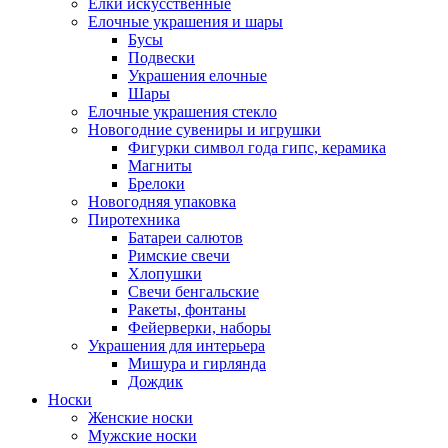
Ёлки искусственные
Елочные украшения и шары
Бусы
Подвески
Украшения елочные
Шары
Елочные украшения стекло
Новогодние сувениры и игрушки
Фигурки символ года гипс, керамика
Магниты
Брелоки
Новогодняя упаковка
Пиротехника
Батареи салютов
Римские свечи
Хлопушки
Свечи бенгальские
Ракеты, фонтаны
Фейерверки, наборы
Украшения для интерьера
Мишура и гирлянда
Дождик
Носки
Женские носки
Мужские носки