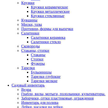
Кружки
Кружки керамические
Кружки металлические
Кружки стеклянные
Кувшины
Миски, тазы
Противни, формы для выпечки
Салатники
Салатники керамика
Салатники стекло
Сковороды
Стаканы, стопки
Стаканы
Стопки
Фужеры
Тарелки
Бульонницы
Тарелки глубокие
Тарелки мелкие
Садовый инвентарь
Ведра
Грабли, вилы, мотыги, полольники, культиваторы.
Заборчики, сетки пластиковые, ограждения
Инвентарь для полива
Лейки, насадки на лейки.