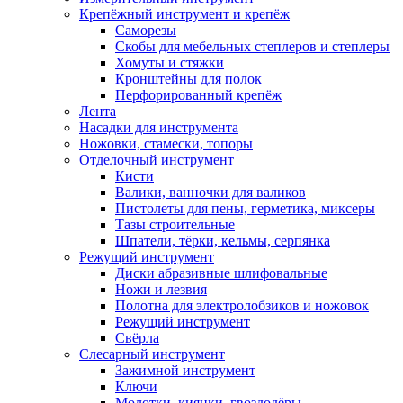
Крепёжный инструмент и крепёж
Саморезы
Скобы для мебельных степлеров и степлеры
Хомуты и стяжки
Кронштейны для полок
Перфорированный крепёж
Лента
Насадки для инструмента
Ножовки, стамески, топоры
Отделочный инструмент
Кисти
Валики, ванночки для валиков
Пистолеты для пены, герметика, миксеры
Тазы строительные
Шпатели, тёрки, кельмы, серпянка
Режущий инструмент
Диски абразивные шлифовальные
Ножи и лезвия
Полотна для электролобзиков и ножовок
Режущий инструмент
Свёрла
Слесарный инструмент
Зажимной инструмент
Ключи
Молотки, киянки, гвоздодёры