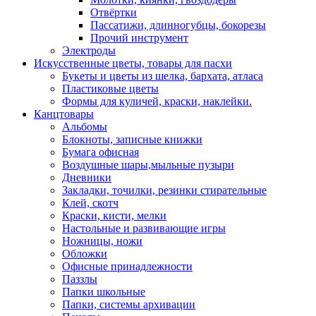
Отвёртки
Пассатижи, длинногубцы, бокорезы
Прочий инструмент
Электроды
Искусственные цветы, товары для пасхи
Букеты и цветы из шелка, бархата, атласа
Пластиковые цветы
Формы для куличей, краски, наклейки.
Канцтовары
Альбомы
Блокноты, записные книжки
Бумага офисная
Воздушные шары,мыльные пузыри
Дневники
Закладки, точилки, резинки стирательные
Клей, скотч
Краски, кисти, мелки
Настольные и развивающие игры
Ножницы, ножи
Обложки
Офисные принадлежности
Паззлы
Папки школьные
Папки, системы архивации