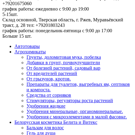
+79201675060
график работы: ежедневно с 9:00 до 19:00
5-15шт.
Склад основной, Тверская область, г. Ржев, Муравьёвский
тракт, д. 28
тел: +79201803243
график работы: понедельник-пятница с 9:00 до 17:00
Больше 15 шт.
Автотовары
Агрохимикаты
Грунты, доломитовая мука, побелка
Добавки в грунт, почвоулучшители
От болезней растений, садовый вар
От вредителей растений
От грызунов, кротов.
Препараты для туалетов, выгребных ям, септиков
и компоста.
Средства от сорняков
Стимуляторы, регуляторы роста растений
Удобрения жидкие
Удобрения минеральные, органоминеральные.
Удобрения с микроэлементами в малой фасовке.
Белорусская косметика Белита и Витекс
Бальзам для волос
Гель для душа