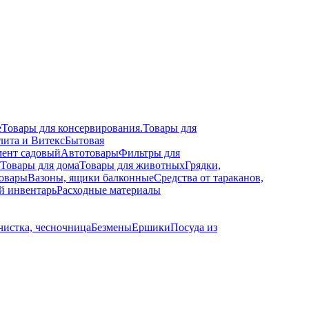
е
Товары для консервирования.
Товары для
лита и Витекс
Бытовая
ент садовый
Автотовары
Фильтры для
Товары для дома
Товары для животных
Грядки,
овары
Вазоны, ящики балконные
Средства от тараканов,
й инвентарь
Расходные материалы
чистка, чесночница
Безмены
Ершики
Посуда из