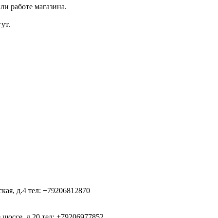
ли работе магазина.
ут.
ская, д.4
тел: +79206812870
 шоссе, д.20
тел: +79206977852