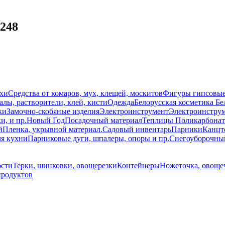
248
схи
Средства от комаров, мух, клещей, москитов
Фигуры гипсовы
лы, растворители, клей, кисти
Одежда
Белорусская косметика Бе
ки
Замочно-скобяные изделия
Электроинструмент
Электроинструм
и, и пр.
Новый Год
Посадочный материал
Теплицы Поликарбонат
й
Пленка, укрывной материал.
Садовый инвентарь
Парники
Канцт
ля кухни
Парниковые дуги, шпалеры, опоры и пр.
Снегоуборочны
ости
Терки, шинковки, овощерезки
Контейнеры
Ножеточка, овоще
продуктов