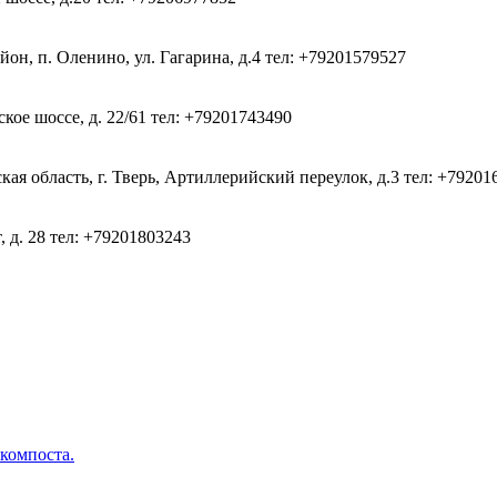
он, п. Оленино, ул. Гагарина, д.4
тел: +79201579527
кое шоссе, д. 22/61
тел: +79201743490
ая область, г. Тверь, Артиллерийский переулок, д.3
тел: +79201
, д. 28
тел: +79201803243
 компоста.