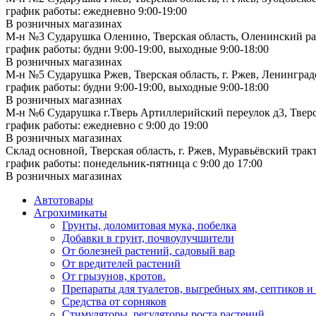
график работы: ежедневно 9:00-19:00
В розничных магазинах
М-н №3 Сударушка Оленино, Тверская область, Оленинский рай
график работы: будни 9:00-19:00, выходные 9:00-18:00
В розничных магазинах
М-н №5 Сударушка Ржев, Тверская область, г. Ржев, Ленинградс
график работы: будни 9:00-19:00, выходные 9:00-18:00
В розничных магазинах
М-н №6 Сударушка г.Тверь Артиллерийский переулок д3, Тверск
график работы: ежедневно с 9:00 до 19:00
В розничных магазинах
Склад основной, Тверская область, г. Ржев, Муравьёвский тракт
график работы: понедельник-пятница с 9:00 до 17:00
В розничных магазинах
Автотовары
Агрохимикаты
Грунты, доломитовая мука, побелка
Добавки в грунт, почвоулучшители
От болезней растений, садовый вар
От вредителей растений
От грызунов, кротов.
Препараты для туалетов, выгребных ям, септиков и
Средства от сорняков
Стимуляторы, регуляторы роста растений