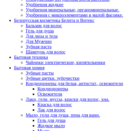
Удобрения жидкие
Удобрения минеральные, органоминеральные.
Удобрения с микроэлементами в малой фасовке.
Белорусская косметика Белита и Витекс
Бальзам для волос
Гель для душа
Для лица и тела
Для Мужчин
Зубная паста
Шампунь для волос
Бытовая техника
Чайники электрические, кипятильники
Бытовая химия
Зубные пасты
Зубные щетки. зубочистки
Кондиционеры для белья, антистат., освежители
Кондиционеры
Освежители
Лаки, гели. муссы, краски для волос, хна.
Краска для волос
Лак для волос
Мыло, гели для душа, пена для ванн.
Гель для душа
Жидкое мыло
Мыло