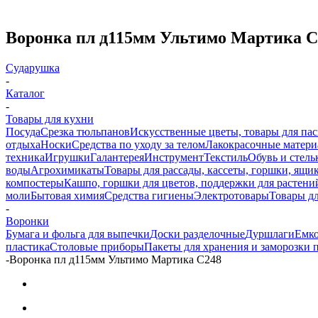
Воронка пл д115мм Ультимо Мартика С
Сударушка
-
Каталог
-
Товары для кухни
Посуда
Срезка тюльпанов
Искусственные цветы, товары для па
отдыха
Носки
Средства по уходу за телом
Лакокрасочные материа
техника
Игрушки
Галантерея
Инструмент
Текстиль
Обувь и стель
воды
Агрохимикаты
Товары для рассады, кассеты, горшки, ящик
компостеры
Кашпо, горшки для цветов, поддержки для растени
моли
Бытовая химия
Средства гигиены
Электротовары
Товары д
-
Воронки
Бумага и фольга для выпечки
Доски разделочные
Дуршлаги
Емк
пластика
Столовые приборы
Пакеты для хранения и заморозки 
-
Воронка пл д115мм Ультимо Мартика С248