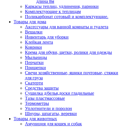
длина 8м
Каркасы теплиц, удлинения, парники
Комплектующие к теплицам
Поликарбонат сотовый и комплектующие.
Товары для дома
Аксессуары для ванной комнаты и туалета
Вешалки
Инвентарь для уборки
Клейкая лента
Коврики
Крема для обуви, щетки, ролики для одежды
Мыльницы
Перчатки
Прищепки
Свечи хозяйственные, ящики почтовые, стяжки
для груза
Скатерти
Средства защиты
Сушилка д/белья,доски гладильные
Тазы пластмассовые
Термометры
Уплотнители и поролон
Шнуры, шпагаты, веревки
Товары для животных
Амуниция для кошек и собак