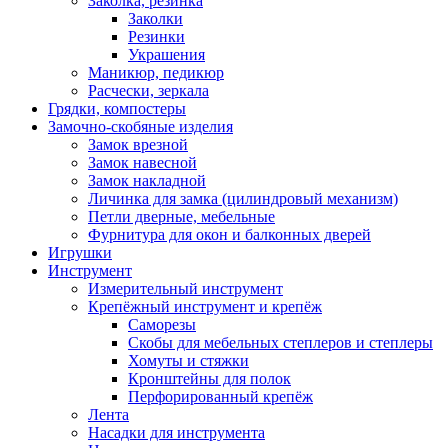
Заколка, резинка
Заколки
Резинки
Украшения
Маникюр, педикюр
Расчески, зеркала
Грядки, компостеры
Замочно-скобяные изделия
Замок врезной
Замок навесной
Замок накладной
Личинка для замка (цилиндровый механизм)
Петли дверные, мебельные
Фурнитура для окон и балконных дверей
Игрушки
Инструмент
Измерительный инструмент
Крепёжный инструмент и крепёж
Саморезы
Скобы для мебельных степлеров и степлеры
Хомуты и стяжки
Кронштейны для полок
Перфорированный крепёж
Лента
Насадки для инструмента