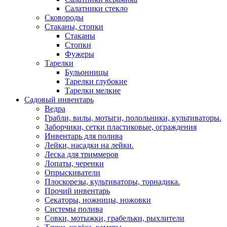
Салатники стекло
Сковороды
Стаканы, стопки
Стаканы
Стопки
Фужеры
Тарелки
Бульонницы
Тарелки глубокие
Тарелки мелкие
Садовый инвентарь
Ведра
Грабли, вилы, мотыги, полольники, культиваторы.
Заборчики, сетки пластиковые, ограждения
Инвентарь для полива
Лейки, насадки на лейки.
Леска для триммеров
Лопаты, черенки
Опрыскиватели
Плоскорезы, культиваторы, торнадика.
Прочий инвентарь
Секаторы, ножницы, ножовки
Системы полива
Совки, мотыжки, грабельки, рыхлители