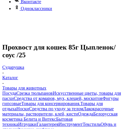
Вконтакте
Одноклассники
Прохвост для кошек 85г Цыпленок/
соус /25
Сударушка
-
Каталог
-
Товары для животных
Посуда
Срезка тюльпанов
Искусственные цветы, товары для
пасхи
Средства от комаров, мух, клещей, москитов
Фигуры
гипсовые
Товары для консервирования.
Товары для
отдыха
Носки
Средства по уходу за телом
Лакокрасочные
материалы, растворители, клей, кисти
Одежда
Белорусская
косметика Белита и Витекс
Бытовая
техника
Игрушки
Галантерея
Инструмент
Текстиль
Обувь и