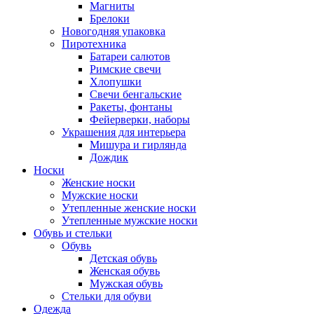
Магниты
Брелоки
Новогодняя упаковка
Пиротехника
Батареи салютов
Римские свечи
Хлопушки
Свечи бенгальские
Ракеты, фонтаны
Фейерверки, наборы
Украшения для интерьера
Мишура и гирлянда
Дождик
Носки
Женские носки
Мужские носки
Утепленные женские носки
Утепленные мужские носки
Обувь и стельки
Обувь
Детская обувь
Женская обувь
Мужская обувь
Стельки для обуви
Одежда