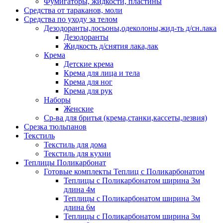
Фумигаторы, жидкости, пластины
Средства от тараканов, моли
Средства по уходу за телом
Дезодоранты,лосьоны,одеколоны,жид-ть д/сн.лака
Дезодоранты
Жидкость д/снятия лака,лак
Крема
Детские крема
Крема для лица и тела
Крема для ног
Крема для рук
Наборы
Женские
Ср-ва для бритья (крема,станки,кассеты,лезвия)
Срезка тюльпанов
Текстиль
Текстиль для дома
Текстиль для кухни
Теплицы Поликарбонат
Готовые комплекты Теплиц с Поликарбонатом
Теплицы с Поликарбонатом ширина 3м
длина 4м
Теплицы с Поликарбонатом ширина 3м
длина 6м
Теплицы с Поликарбонатом ширина 3м