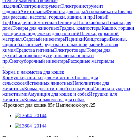
стельки
Замочно-скобяные
изделия
Электроинструмент
Электроинструмент
садовый
Автотовары
Фильтры для воды
Агрохимикаты
Товары
для рассады, кассеты, горшки, ящики, и пр.
Новый
Год
Посадочный материал
Теплицы Поликарбонат
Товары для
дома
Товары для животных
Грядки, компостеры
Кашпо, горшки
для цветов, поддержки для растений
Пленка, укрывной
материал.
Садовый инвентарь
Парники
Канцтовары
Вазоны,
ящики балконные
Средства от тараканов, моли
Бытовая
химия
Средства гигиены
Электротовары
Товары для
кухни
Парниковые дуги, шпалеры, опоры и
пр.
Снегоуборочный инвентарь
Расходные материалы
-
Корма и лакомства для кошек
Кормушки, поилки для животных
Товары для
сельскохозяйственных животных
Наполнители для
животных
Корма для птиц, рыб и грызунов
Гигиена и уход за
животными
Амуниция для кошек и собак
Игрушки для
животных
Корма и лакомства для собак
-
Прохвост для кошек 85г Цыпленок/соус /25