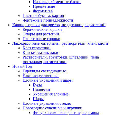
На кольцах/сменные блоки
Предметные
Формат А4
Цветная бумага, картон
Чертежные принадлежности
Кашпо, горшки для цветов, поддержки для растений
Керамические горшки
Опоры для растений
Пластиковые горшки
Лакокрасочные материалы, растворители, клей, кисти
Клея,герметики
Краски, эмали, лаки
Растворители, грунтовки, шпатлевки, пена
монтажная, антисептики
Новый Год
Гирлянды светодиодные
Ёлки искусственные
Елочные украшения и шары
Бусы
Подвески
Украшения елочные
Шары
Елочные украшения стекло
Новогодние сувениры и игрушки
Фигурки символ года гипс, керамика