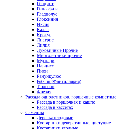
Гиацинт
Гипсофила
Гладиолус
Глоксиния
Иксия
Калла
Крокус
Лиатрис
Лилия
Луковичные Прочие
Многолетники прочие
Мускари
Нарцисс
Пион
Ранункулюс
Рябчик (Фритиллярия)
Тюльпан
Фрезия
Рассада однолетников, горшечные комнатные
Рассада в горшочках и кашпо
Рассада в кассетах
Саженцы
Деревья плодовые
Кустарники декоративные, цветущие
Кустарники ягодные