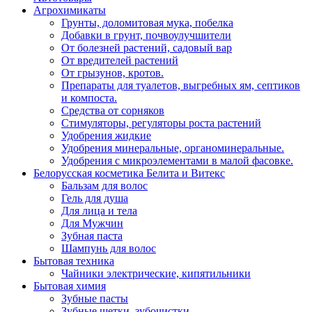
Агрохимикаты
Грунты, доломитовая мука, побелка
Добавки в грунт, почвоулучшители
От болезней растений, садовый вар
От вредителей растений
От грызунов, кротов.
Препараты для туалетов, выгребных ям, септиков
и компоста.
Средства от сорняков
Стимуляторы, регуляторы роста растений
Удобрения жидкие
Удобрения минеральные, органоминеральные.
Удобрения с микроэлементами в малой фасовке.
Белорусская косметика Белита и Витекс
Бальзам для волос
Гель для душа
Для лица и тела
Для Мужчин
Зубная паста
Шампунь для волос
Бытовая техника
Чайники электрические, кипятильники
Бытовая химия
Зубные пасты
Зубные щетки. зубочистки