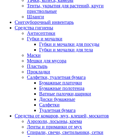
Тачки, колёса, камеры
Тенты, укрытия для растений, круги
приствольные
Шланги
Снегоуборочный инвентарь
Средства гигиены
Антисептики
Губки и мочалки
Губки и мочалки для посуды
Губки и мочалки для тела
Маски
Мешки для мусора
Пластырь
Прокладки
Салфетки, туалетная бумага
Бумажные платочки
Бумажные полотенца
Ватные палочки,шарики
Диски бумажные
Салфетки
Туалетная бумага
Средства от комаров, мух, клещей, москитов
Аэрозоли, лосьоны, крема
Ленты и приманки от мух
Спирали, свечи, светильники, сетки