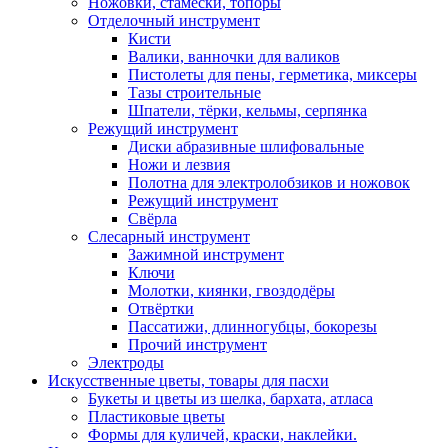
Ножовки, стамески, топоры
Отделочный инструмент
Кисти
Валики, ванночки для валиков
Пистолеты для пены, герметика, миксеры
Тазы строительные
Шпатели, тёрки, кельмы, серпянка
Режущий инструмент
Диски абразивные шлифовальные
Ножи и лезвия
Полотна для электролобзиков и ножовок
Режущий инструмент
Свёрла
Слесарный инструмент
Зажимной инструмент
Ключи
Молотки, киянки, гвоздодёры
Отвёртки
Пассатижи, длинногубцы, бокорезы
Прочий инструмент
Электроды
Искусственные цветы, товары для пасхи
Букеты и цветы из шелка, бархата, атласа
Пластиковые цветы
Формы для куличей, краски, наклейки.