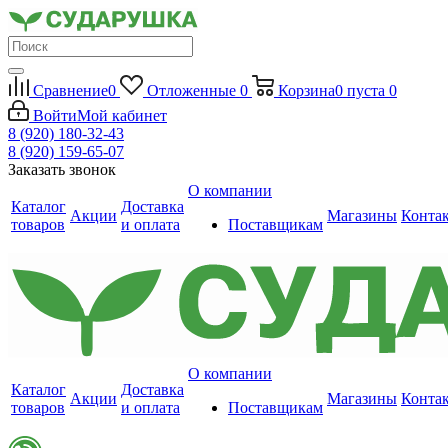
Сравнение
0
Отложенные
0
Корзина
0
пуста
0
Войти
Мой кабинет
8 (920) 180-32-43
8 (920) 159-65-07
Заказать звонок
О компании
Каталог
Доставка
Акции
Магазины
Конта
товаров
и оплата
Поставщикам
О компании
Каталог
Доставка
Акции
Магазины
Конта
товаров
и оплата
Поставщикам