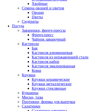
Хвойные
Семена овощей и цветов
Овощи
Цветы
Сидераты
Посуда
Заварники, френч-прессы
Френч-пресс
Чайник заварочный
Кастрюли
Бак
Кастрюля алюминиевая
Кастрюля из нержавеющей стали
Кастрюля набор
Кастрюля эмалированная
Ковш
Кружки
Кружки керамические
Кружки металлические
Кружки стеклянные
Кувшины
Миски, тазы
Противни, формы для выпечки
Салатники
Салатники керамика