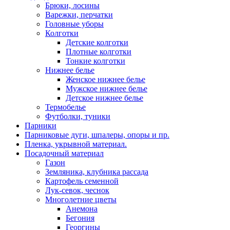
Брюки, лосины
Варежки, перчатки
Головные уборы
Колготки
Детские колготки
Плотные колготки
Тонкие колготки
Нижнее белье
Женское нижнее белье
Мужское нижнее белье
Детское нижнее белье
Термобелье
Футболки, туники
Парники
Парниковые дуги, шпалеры, опоры и пр.
Пленка, укрывной материал.
Посадочный материал
Газон
Земляника, клубника рассада
Картофель семенной
Лук-севок, чеснок
Многолетние цветы
Анемона
Бегония
Георгины