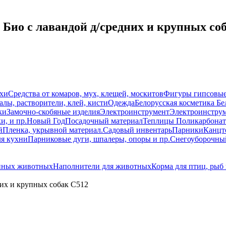
Био с лавандой д/средних и крупных со
схи
Средства от комаров, мух, клещей, москитов
Фигуры гипсовы
лы, растворители, клей, кисти
Одежда
Белорусская косметика Бе
ки
Замочно-скобяные изделия
Электроинструмент
Электроинструм
и, и пр.
Новый Год
Посадочный материал
Теплицы Поликарбонат
й
Пленка, укрывной материал.
Садовый инвентарь
Парники
Канцт
ля кухни
Парниковые дуги, шпалеры, опоры и пр.
Снегоуборочны
енных животных
Наполнители для животных
Корма для птиц, рыб
них и крупных собак С512