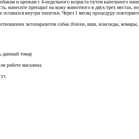
обакам и щенкам с 4-недельного возраста путем капельного на
ть, нанесите препарат на кожу животного в двух-трех местах, н
е оставался внутри пипетки. Через 1 месяц процедуру повторяют
отношении эктопаразитов собак (блохи, вши, власоеды, комары,
ь данный товар
ли работе магазина.
ут.