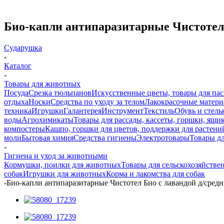
Био-капли антипаразитарные Чистотел 
Сударушка
-
Каталог
-
Товары для животных
Посуда
Срезка тюльпанов
Искусственные цветы, товары для па
отдыха
Носки
Средства по уходу за телом
Лакокрасочные материа
техника
Игрушки
Галантерея
Инструмент
Текстиль
Обувь и стель
воды
Агрохимикаты
Товары для рассады, кассеты, горшки, ящик
компостеры
Кашпо, горшки для цветов, поддержки для растени
моли
Бытовая химия
Средства гигиены
Электротовары
Товары д
-
Гигиена и уход за животными
Кормушки, поилки для животных
Товары для сельскохозяйств
собак
Игрушки для животных
Корма и лакомства для собак
-
Био-капли антипаразитарные Чистотел Био с лавандой д/сред