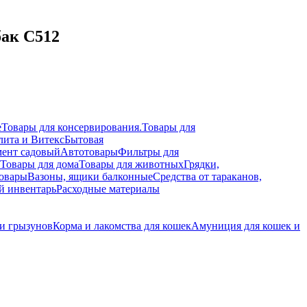
бак С512
е
Товары для консервирования.
Товары для
лита и Витекс
Бытовая
ент садовый
Автотовары
Фильтры для
Товары для дома
Товары для животных
Грядки,
овары
Вазоны, ящики балконные
Средства от тараканов,
й инвентарь
Расходные материалы
 и грызунов
Корма и лакомства для кошек
Амуниция для кошек и