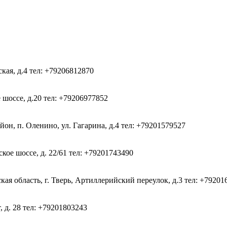
ская, д.4
тел: +79206812870
 шоссе, д.20
тел: +79206977852
он, п. Оленино, ул. Гагарина, д.4
тел: +79201579527
кое шоссе, д. 22/61
тел: +79201743490
ая область, г. Тверь, Артиллерийский переулок, д.3
тел: +79201
, д. 28
тел: +79201803243