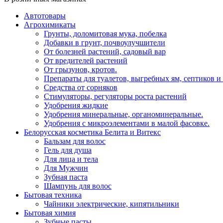
Автотовары
Агрохимикаты
Грунты, доломитовая мука, побелка
Добавки в грунт, почвоулучшители
От болезней растений, садовый вар
От вредителей растений
От грызунов, кротов.
Препараты для туалетов, выгребных ям, септиков и
Средства от сорняков
Стимуляторы, регуляторы роста растений
Удобрения жидкие
Удобрения минеральные, органоминеральные.
Удобрения с микроэлементами в малой фасовке.
Белорусская косметика Белита и Витекс
Бальзам для волос
Гель для душа
Для лица и тела
Для Мужчин
Зубная паста
Шампунь для волос
Бытовая техника
Чайники электрические, кипятильники
Бытовая химия
Зубные пасты