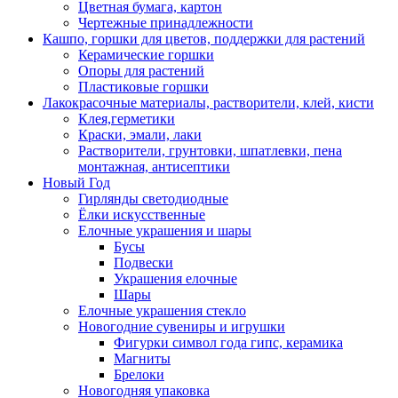
Цветная бумага, картон
Чертежные принадлежности
Кашпо, горшки для цветов, поддержки для растений
Керамические горшки
Опоры для растений
Пластиковые горшки
Лакокрасочные материалы, растворители, клей, кисти
Клея,герметики
Краски, эмали, лаки
Растворители, грунтовки, шпатлевки, пена
монтажная, антисептики
Новый Год
Гирлянды светодиодные
Ёлки искусственные
Елочные украшения и шары
Бусы
Подвески
Украшения елочные
Шары
Елочные украшения стекло
Новогодние сувениры и игрушки
Фигурки символ года гипс, керамика
Магниты
Брелоки
Новогодняя упаковка