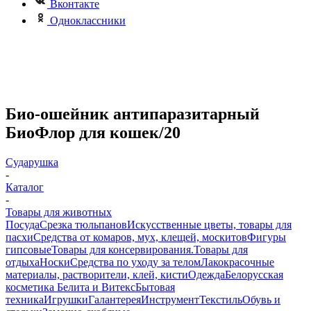
Вконтакте
Одноклассники
Био-ошейник антипаразитарный
БиоФлор для кошек/20
Сударушка
-
Каталог
-
Товары для животных
Посуда
Срезка тюльпанов
Искусственные цветы, товары для
пасхи
Средства от комаров, мух, клещей, москитов
Фигуры
гипсовые
Товары для консервирования.
Товары для
отдыха
Носки
Средства по уходу за телом
Лакокрасочные
материалы, растворители, клей, кисти
Одежда
Белорусская
косметика Белита и Витекс
Бытовая
техника
Игрушки
Галантерея
Инструмент
Текстиль
Обувь и