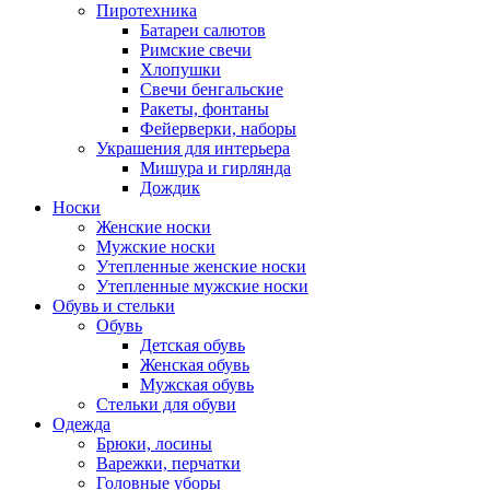
Пиротехника
Батареи салютов
Римские свечи
Хлопушки
Свечи бенгальские
Ракеты, фонтаны
Фейерверки, наборы
Украшения для интерьера
Мишура и гирлянда
Дождик
Носки
Женские носки
Мужские носки
Утепленные женские носки
Утепленные мужские носки
Обувь и стельки
Обувь
Детская обувь
Женская обувь
Мужская обувь
Стельки для обуви
Одежда
Брюки, лосины
Варежки, перчатки
Головные уборы