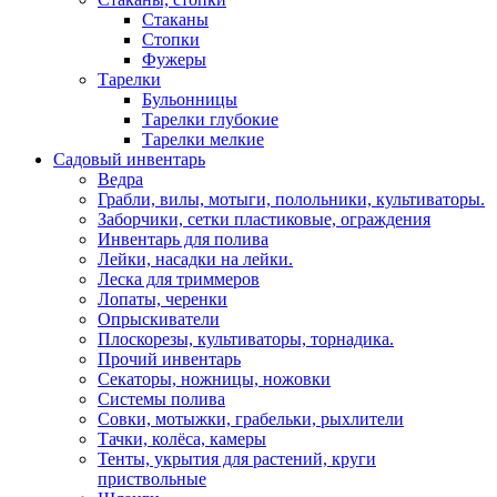
Стаканы
Стопки
Фужеры
Тарелки
Бульонницы
Тарелки глубокие
Тарелки мелкие
Садовый инвентарь
Ведра
Грабли, вилы, мотыги, полольники, культиваторы.
Заборчики, сетки пластиковые, ограждения
Инвентарь для полива
Лейки, насадки на лейки.
Леска для триммеров
Лопаты, черенки
Опрыскиватели
Плоскорезы, культиваторы, торнадика.
Прочий инвентарь
Секаторы, ножницы, ножовки
Системы полива
Совки, мотыжки, грабельки, рыхлители
Тачки, колёса, камеры
Тенты, укрытия для растений, круги
приствольные