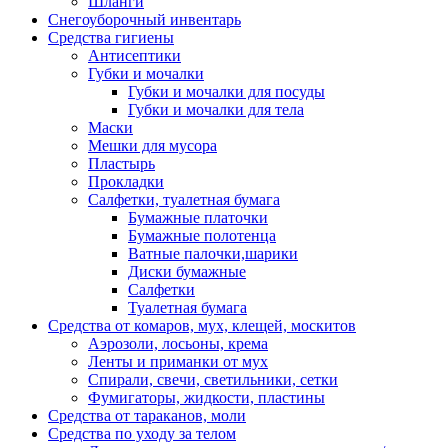
Шланги
Снегоуборочный инвентарь
Средства гигиены
Антисептики
Губки и мочалки
Губки и мочалки для посуды
Губки и мочалки для тела
Маски
Мешки для мусора
Пластырь
Прокладки
Салфетки, туалетная бумага
Бумажные платочки
Бумажные полотенца
Ватные палочки,шарики
Диски бумажные
Салфетки
Туалетная бумага
Средства от комаров, мух, клещей, москитов
Аэрозоли, лосьоны, крема
Ленты и приманки от мух
Спирали, свечи, светильники, сетки
Фумигаторы, жидкости, пластины
Средства от тараканов, моли
Средства по уходу за телом