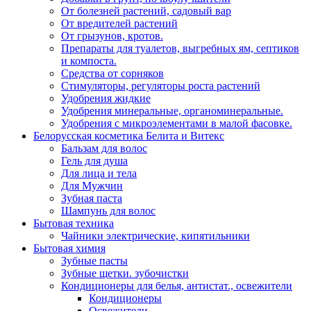
От болезней растений, садовый вар
От вредителей растений
От грызунов, кротов.
Препараты для туалетов, выгребных ям, септиков
и компоста.
Средства от сорняков
Стимуляторы, регуляторы роста растений
Удобрения жидкие
Удобрения минеральные, органоминеральные.
Удобрения с микроэлементами в малой фасовке.
Белорусская косметика Белита и Витекс
Бальзам для волос
Гель для душа
Для лица и тела
Для Мужчин
Зубная паста
Шампунь для волос
Бытовая техника
Чайники электрические, кипятильники
Бытовая химия
Зубные пасты
Зубные щетки. зубочистки
Кондиционеры для белья, антистат., освежители
Кондиционеры
Освежители