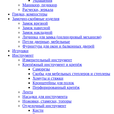
Украшения
Маникюр, педикюр
Расчески, зеркала
Грядки, компостеры
Замочно-скобяные изделия
Замок врезной
Замок навесной
Замок накладной
Личинка для замка (цилиндровый механизм)
Петли дверные, мебельные
Фурнитура для окон и балконных дверей
Игрушки
Инструмент
Измерительный инструмент
Крепёжный инструмент и крепёж
Саморезы
Скобы для мебельных степлеров и степлеры
Хомуты и стяжки
Кронштейны для полок
Перфорированный крепёж
Лента
Насадки для инструмента
Ножовки, стамески, топоры
Отделочный инструмент
Кисти