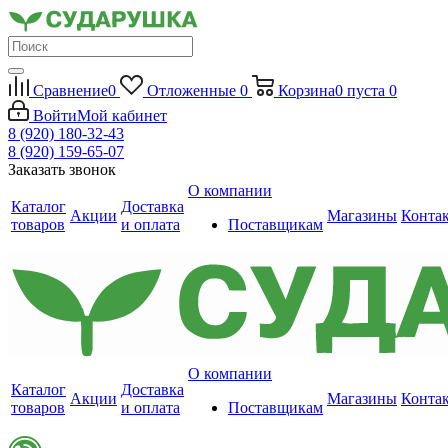
Сравнение
0
Отложенные
0
Корзина
0
пуста
0
Войти
Мой кабинет
8 (920) 180-32-43
8 (920) 159-65-07
Заказать звонок
О компании
Каталог
Доставка
Акции
Магазины
Конта
товаров
и оплата
Поставщикам
О компании
Каталог
Доставка
Акции
Магазины
Конта
товаров
и оплата
Поставщикам