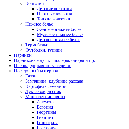
Колготки
Детские колготки
Плотные колготки
Тонкие колготки
Нижнее белье
Женское нижнее белье
Мужское нижнее белье
Детское нижнее белье
Термобелье
Футболки, туники
Парники
Парниковые дуги, шпалеры, опоры и пр.
Пленка, укрывной материал.
Посадочный материал
Газон
Земляника, клубника рассада
Картофель семенной
Лук-севок, чеснок
Многолетние цветы
Анемона
Бегония
Георгины
Гиацинт
Гипсофила
Гладиолус