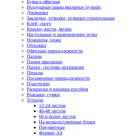
Бумага офисная
Воздушные шары,мыльные пузыри
Дневники
Закладки, точилки, резинки стирательные
Клей, скотч
Краски, кисти, мелки
Настольные и развивающие игры
Ножницы, ножи
Обложки
Офисные принадлежности
Паззлы
Папки школьные
Папки, системы архивации
Пеналы
Письменные принадлежности
Пластилин
Раскраски и книжки-пособия
Рюкзаки, сумки
Тетради
12-24 листов
40-48 листов
60 и более листов
На кольцах/сменные блоки
Предметные
Формат А4