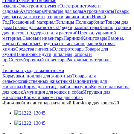
стельки
Замочно-скобяные
изделия
Электроинструмент
Электроинструмент
садовый
Автотовары
Фильтры для воды
Агрохимикаты
Товары
для рассады, кассеты, горшки, ящики, и пр.
Новый
Год
Посадочный материал
Теплицы Поликарбонат
Товары для
дома
Товары для животных
Грядки, компостеры
Кашпо, горшки
для цветов, поддержки для растений
Пленка, укрывной
материал.
Садовый инвентарь
Парники
Канцтовары
Вазоны,
ящики балконные
Средства от тараканов, моли
Бытовая
химия
Средства гигиены
Электротовары
Товары для
кухни
Парниковые дуги, шпалеры, опоры и
пр.
Снегоуборочный инвентарь
Расходные материалы
-
Гигиена и уход за животными
Кормушки, поилки для животных
Товары для
сельскохозяйственных животных
Наполнители для
животных
Корма для птиц, рыб и грызунов
Корма и лакомства
для кошек
Амуниция для кошек и собак
Игрушки для
животных
Корма и лакомства для собак
-
Био-ошейник антипаразитарный БиоФлор для кошек/20