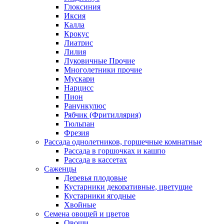
Глоксиния
Иксия
Калла
Крокус
Лиатрис
Лилия
Луковичные Прочие
Многолетники прочие
Мускари
Нарцисс
Пион
Ранункулюс
Рябчик (Фритиллярия)
Тюльпан
Фрезия
Рассада однолетников, горшечные комнатные
Рассада в горшочках и кашпо
Рассада в кассетах
Саженцы
Деревья плодовые
Кустарники декоративные, цветущие
Кустарники ягодные
Хвойные
Семена овощей и цветов
Овощи