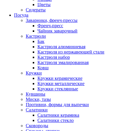
Цветы
Сидераты
Посуда
Заварники, френч-прессы
Френч-пресс
Чайник заварочный
Кастрюли
Бак
Кастрюля алюминиевая
Кастрюля из нержавеющей стали
Кастрюля набор
Кастрюля эмалированная
Ковш
Кружки
Кружки керамические
Кружки металлические
Кружки стеклянные
Кувшины
Миски, тазы
Противни, формы для выпечки
Салатники
Салатники керамика
Салатники стекло
Сковороды
Стаканы, стопки