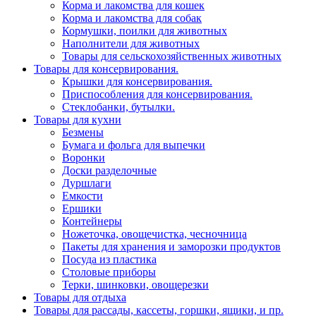
Корма и лакомства для кошек
Корма и лакомства для собак
Кормушки, поилки для животных
Наполнители для животных
Товары для сельскохозяйственных животных
Товары для консервирования.
Крышки для консервирования.
Приспособления для консервирования.
Стеклобанки, бутылки.
Товары для кухни
Безмены
Бумага и фольга для выпечки
Воронки
Доски разделочные
Дуршлаги
Емкости
Ершики
Контейнеры
Ножеточка, овощечистка, чесночница
Пакеты для хранения и заморозки продуктов
Посуда из пластика
Столовые приборы
Терки, шинковки, овощерезки
Товары для отдыха
Товары для рассады, кассеты, горшки, ящики, и пр.