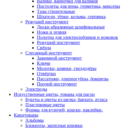
Валики, ванночки для валиков
Пистолеты для пены, герметика, миксеры
Тазы строительные
Шпатели, тёрки, кельмы, серпянка
Режущий инструмент
Диски абразивные шлифовальные
Ножи и лезвия
Полотна для электролобзиков и ножовок
Режущий инструмент
Свёрла
Слесарный инструмент
Зажимной инструмент
Ключи
Молотки, киянки, гвоздодёры
Отвёртки
Пассатижи, длинногубцы, бокорезы
Прочий инструмент
Электроды
Искусственные цветы, товары для пасхи
Букеты и цветы из шелка, бархата, атласа
Пластиковые цветы
Формы для куличей, краски, наклейки.
Канцтовары
Альбомы
Блокноты, записные книжки