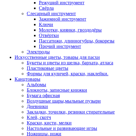
Режущий инструмент
Свёрла
Слесарный инструмент
Зажимной инструмент
Ключи
Молотки, киянки, гвоздодёры
Отвёртки
Пассатижи, длинногубцы, бокорезы
Прочий инструмент
Электроды
Искусственные цветы, товары для пасхи
Букеты и цветы из шелка, бархата, атласа
Пластиковые цветы
Формы для куличей, краски, наклейки.
Канцтовары
Альбомы
Блокноты, записные книжки
Бумага офисная
Воздушные шары,мыльные пузыри
Дневники
Закладки, точилки, резинки стирательные
Клей, скотч
Краски, кисти, мелки
Настольные и развивающие игры
Ножницы, ножи