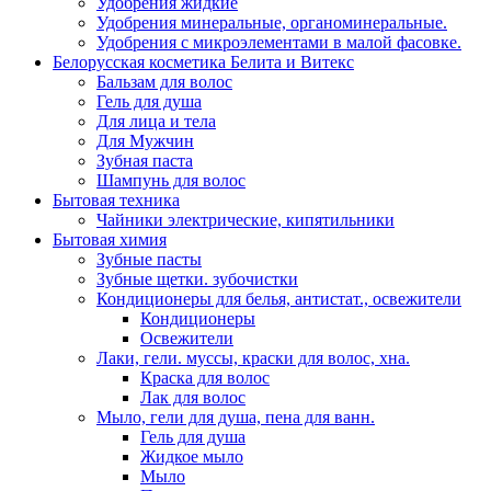
Удобрения жидкие
Удобрения минеральные, органоминеральные.
Удобрения с микроэлементами в малой фасовке.
Белорусская косметика Белита и Витекс
Бальзам для волос
Гель для душа
Для лица и тела
Для Мужчин
Зубная паста
Шампунь для волос
Бытовая техника
Чайники электрические, кипятильники
Бытовая химия
Зубные пасты
Зубные щетки. зубочистки
Кондиционеры для белья, антистат., освежители
Кондиционеры
Освежители
Лаки, гели. муссы, краски для волос, хна.
Краска для волос
Лак для волос
Мыло, гели для душа, пена для ванн.
Гель для душа
Жидкое мыло
Мыло