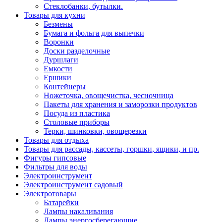
Стеклобанки, бутылки.
Товары для кухни
Безмены
Бумага и фольга для выпечки
Воронки
Доски разделочные
Дуршлаги
Емкости
Ершики
Контейнеры
Ножеточка, овощечистка, чесночница
Пакеты для хранения и заморозки продуктов
Посуда из пластика
Столовые приборы
Терки, шинковки, овощерезки
Товары для отдыха
Товары для рассады, кассеты, горшки, ящики, и пр.
Фигуры гипсовые
Фильтры для воды
Электроинструмент
Электроинструмент садовый
Электротовары
Батарейки
Лампы накаливания
Лампы энергосберегающие