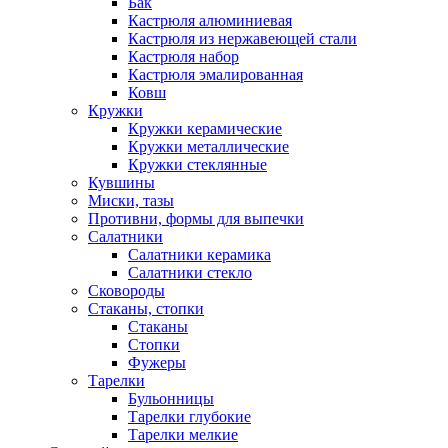
Бак
Кастрюля алюминиевая
Кастрюля из нержавеющей стали
Кастрюля набор
Кастрюля эмалированная
Ковш
Кружки
Кружки керамические
Кружки металлические
Кружки стеклянные
Кувшины
Миски, тазы
Противни, формы для выпечки
Салатники
Салатники керамика
Салатники стекло
Сковороды
Стаканы, стопки
Стаканы
Стопки
Фужеры
Тарелки
Бульонницы
Тарелки глубокие
Тарелки мелкие