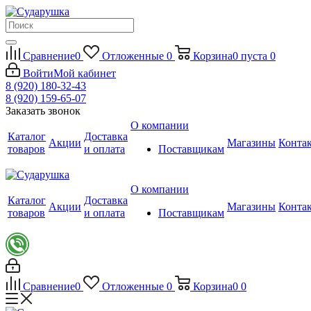
Сравнение
0
Отложенные
0
Корзина
0
пуста
0
Войти
Мой кабинет
8 (920) 180-32-43
8 (920) 159-65-07
Заказать звонок
О компании
Каталог
Доставка
Акции
Магазины
Конта
товаров
и оплата
Поставщикам
О компании
Каталог
Доставка
Акции
Магазины
Конта
товаров
и оплата
Поставщикам
Сравнение
0
Отложенные
0
Корзина
0
0