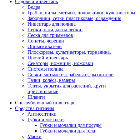
Садовый инвентарь
Ведра
Грабли, вилы, мотыги, полольники, культиваторы.
Заборчики, сетки пластиковые, ограждения
Инвентарь для полива
Лейки, насадки на лейки.
Леска для триммеров
Лопаты, черенки
Опрыскиватели
Плоскорезы, культиваторы, торнадика.
Прочий инвентарь
Секаторы, ножницы, ножовки
Системы полива
Совки, мотыжки, грабельки, рыхлители
Тачки, колёса, камеры
Тенты, укрытия для растений, круги
приствольные
Шланги
Снегоуборочный инвентарь
Средства гигиены
Антисептики
Губки и мочалки
Губки и мочалки для посуды
Губки и мочалки для тела
Маски