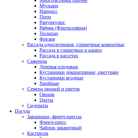
Многолетники прочие
Мускари
Нарцисс
Пион
Ранункулюс
Рябчик (Фритиллярия)
Тюльпан
Фрезия
Рассада однолетников, горшечные комнатные
Рассада в горшочках и кашпо
Рассада в кассетах
Саженцы
Деревья плодовые
Кустарники декоративные, цветущие
Кустарники ягодные
Хвойные
Семена овощей и цветов
Овощи
Цветы
Сидераты
Посуда
Заварники, френч-прессы
Френч-пресс
Чайник заварочный
Кастрюли