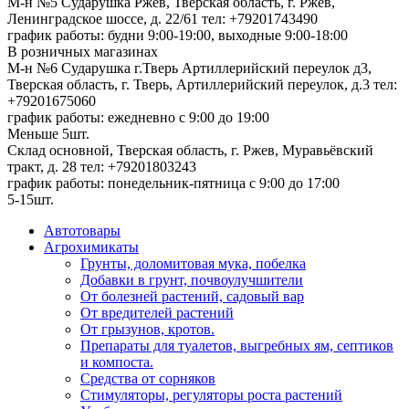
М-н №5 Сударушка Ржев, Тверская область, г. Ржев,
Ленинградское шоссе, д. 22/61
тел: +79201743490
график работы: будни 9:00-19:00, выходные 9:00-18:00
В розничных магазинах
М-н №6 Сударушка г.Тверь Артиллерийский переулок д3,
Тверская область, г. Тверь, Артиллерийский переулок, д.3
тел:
+79201675060
график работы: ежедневно с 9:00 до 19:00
Меньше 5шт.
Склад основной, Тверская область, г. Ржев, Муравьёвский
тракт, д. 28
тел: +79201803243
график работы: понедельник-пятница с 9:00 до 17:00
5-15шт.
Автотовары
Агрохимикаты
Грунты, доломитовая мука, побелка
Добавки в грунт, почвоулучшители
От болезней растений, садовый вар
От вредителей растений
От грызунов, кротов.
Препараты для туалетов, выгребных ям, септиков
и компоста.
Средства от сорняков
Стимуляторы, регуляторы роста растений