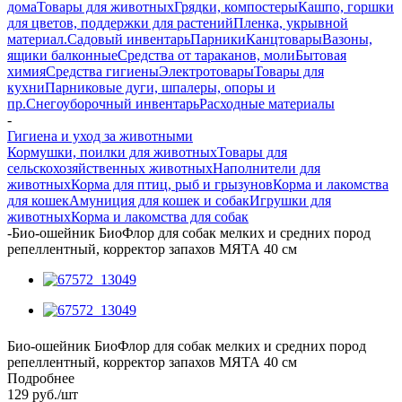
дома
Товары для животных
Грядки, компостеры
Кашпо, горшки
для цветов, поддержки для растений
Пленка, укрывной
материал.
Садовый инвентарь
Парники
Канцтовары
Вазоны,
ящики балконные
Средства от тараканов, моли
Бытовая
химия
Средства гигиены
Электротовары
Товары для
кухни
Парниковые дуги, шпалеры, опоры и
пр.
Снегоуборочный инвентарь
Расходные материалы
-
Гигиена и уход за животными
Кормушки, поилки для животных
Товары для
сельскохозяйственных животных
Наполнители для
животных
Корма для птиц, рыб и грызунов
Корма и лакомства
для кошек
Амуниция для кошек и собак
Игрушки для
животных
Корма и лакомства для собак
-
Био-ошейник БиоФлор для собак мелких и средних пород
репеллентный, корректор запахов МЯТА 40 см
Био-ошейник БиоФлор для собак мелких и средних пород
репеллентный, корректор запахов МЯТА 40 см
Подробнее
129
руб.
/шт