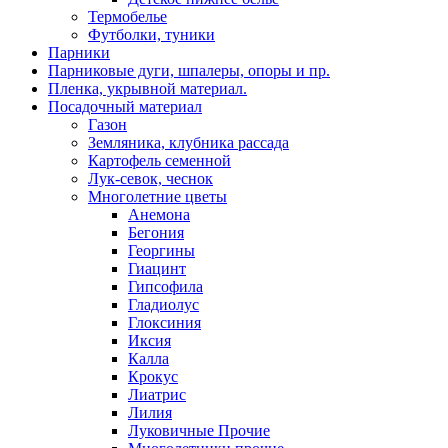
Термобелье
Футболки, туники
Парники
Парниковые дуги, шпалеры, опоры и пр.
Пленка, укрывной материал.
Посадочный материал
Газон
Земляника, клубника рассада
Картофель семенной
Лук-севок, чеснок
Многолетние цветы
Анемона
Бегония
Георгины
Гиацинт
Гипсофила
Гладиолус
Глоксиния
Иксия
Калла
Крокус
Лиатрис
Лилия
Луковичные Прочие