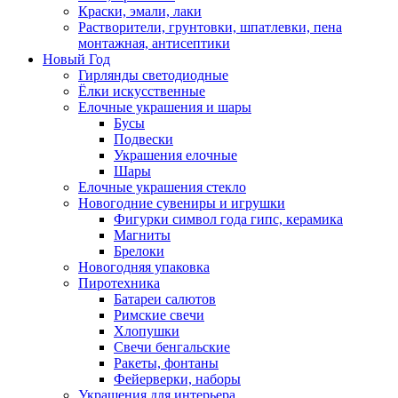
Краски, эмали, лаки
Растворители, грунтовки, шпатлевки, пена
монтажная, антисептики
Новый Год
Гирлянды светодиодные
Ёлки искусственные
Елочные украшения и шары
Бусы
Подвески
Украшения елочные
Шары
Елочные украшения стекло
Новогодние сувениры и игрушки
Фигурки символ года гипс, керамика
Магниты
Брелоки
Новогодняя упаковка
Пиротехника
Батареи салютов
Римские свечи
Хлопушки
Свечи бенгальские
Ракеты, фонтаны
Фейерверки, наборы
Украшения для интерьера