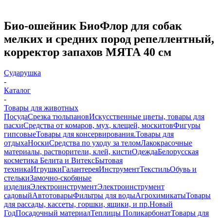
Био-ошейник БиоФлор для собак
мелких и средних пород репеллентный,
корректор запахов МЯТА 40 см
Сударушка
-
Каталог
-
Товары для животных
Посуда
Срезка тюльпанов
Искусственные цветы, товары для
пасхи
Средства от комаров, мух, клещей, москитов
Фигуры
гипсовые
Товары для консервирования.
Товары для
отдыха
Носки
Средства по уходу за телом
Лакокрасочные
материалы, растворители, клей, кисти
Одежда
Белорусская
косметика Белита и Витекс
Бытовая
техника
Игрушки
Галантерея
Инструмент
Текстиль
Обувь и
стельки
Замочно-скобяные
изделия
Электроинструмент
Электроинструмент
садовый
Автотовары
Фильтры для воды
Агрохимикаты
Товары
для рассады, кассеты, горшки, ящики, и пр.
Новый
Год
Посадочный материал
Теплицы Поликарбонат
Товары для