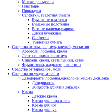
Мешки для мусора
Пластырь
Прокладки
Салфетки, туалетная бумага
Бумажные платочки
Бумажные полотенца
Ватные палочки,шарики
Диски бумажные
Салфетки
Туалетная бумага
Средства от комаров, мух, клещей, москитов
Аэрозоли, лосьоны, крема
Ленты и приманки от мух
Спирали, свечи, светильники, сетки
Фумигаторы, жидкости, пластины
Средства от тараканов, моли
Средства по уходу за телом
Дезодоранты,лосьоны,одеколоны,жид-ть д/сн.лака
Дезодоранты
Жидкость д/снятия лака,лак
Крема
Детские крема
Крема для лица и тела
Крема для ног
Крема для рук