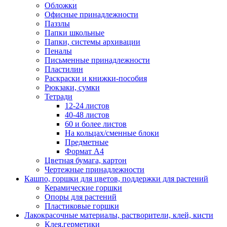
Обложки
Офисные принадлежности
Паззлы
Папки школьные
Папки, системы архивации
Пеналы
Письменные принадлежности
Пластилин
Раскраски и книжки-пособия
Рюкзаки, сумки
Тетради
12-24 листов
40-48 листов
60 и более листов
На кольцах/сменные блоки
Предметные
Формат А4
Цветная бумага, картон
Чертежные принадлежности
Кашпо, горшки для цветов, поддержки для растений
Керамические горшки
Опоры для растений
Пластиковые горшки
Лакокрасочные материалы, растворители, клей, кисти
Клея,герметики