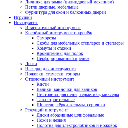
Личинка для замка (цилиндровый механизм)
Петли дверные, мебельные
Фурнитура для окон и балконных дверей
Игрушки
Инструмент
Измерительный инструмент
Крепёжный инструмент и крепёж
Саморезы
Скобы для мебельных степлеров и степлеры
Хомуты и стяжки
Кронштейны для полок
Перфорированный крепёж
Лента
Насадки для инструмента
Ножовки, стамески, топоры
Отделочный инструмент
Кисти
Валики, ванночки для валиков
Пистолеты для пены, герметика, миксеры
Тазы строительные
Шпатели, тёрки, кельмы, серпянка
Режущий инструмент
Диски абразивные шлифовальные
Ножи и лезвия
Полотна для электролобзиков и ножовок