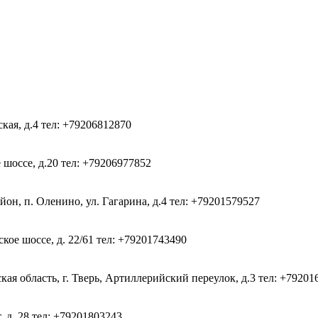
ская, д.4
тел: +79206812870
 шоссе, д.20
тел: +79206977852
он, п. Оленино, ул. Гагарина, д.4
тел: +79201579527
кое шоссе, д. 22/61
тел: +79201743490
ая область, г. Тверь, Артиллерийский переулок, д.3
тел: +79201
, д. 28
тел: +79201803243