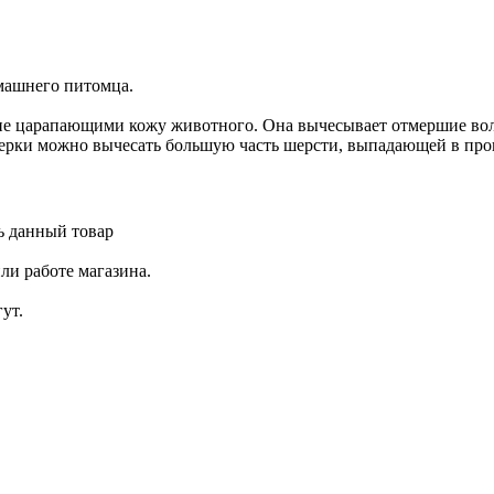
машнего питомца.
не царапающими кожу животного. Она вычесывает отмершие вол
дерки можно вычесать большую часть шерсти, выпадающей в про
ь данный товар
ли работе магазина.
ут.