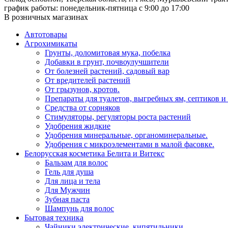
график работы: понедельник-пятница с 9:00 до 17:00
В розничных магазинах
Автотовары
Агрохимикаты
Грунты, доломитовая мука, побелка
Добавки в грунт, почвоулучшители
От болезней растений, садовый вар
От вредителей растений
От грызунов, кротов.
Препараты для туалетов, выгребных ям, септиков и
Средства от сорняков
Стимуляторы, регуляторы роста растений
Удобрения жидкие
Удобрения минеральные, органоминеральные.
Удобрения с микроэлементами в малой фасовке.
Белорусская косметика Белита и Витекс
Бальзам для волос
Гель для душа
Для лица и тела
Для Мужчин
Зубная паста
Шампунь для волос
Бытовая техника
Чайники электрические, кипятильники