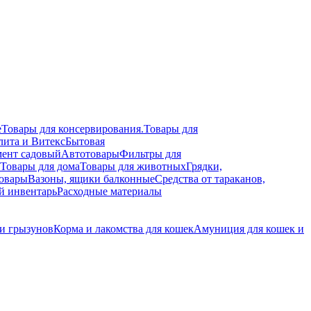
е
Товары для консервирования.
Товары для
лита и Витекс
Бытовая
ент садовый
Автотовары
Фильтры для
Товары для дома
Товары для животных
Грядки,
овары
Вазоны, ящики балконные
Средства от тараканов,
й инвентарь
Расходные материалы
 и грызунов
Корма и лакомства для кошек
Амуниция для кошек и