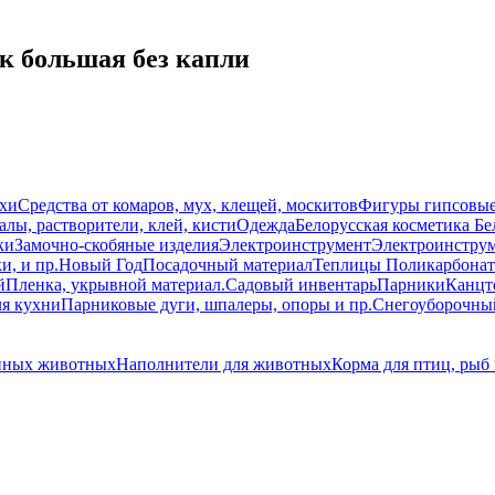
к большая без капли
схи
Средства от комаров, мух, клещей, москитов
Фигуры гипсовы
лы, растворители, клей, кисти
Одежда
Белорусская косметика Бе
ки
Замочно-скобяные изделия
Электроинструмент
Электроинструм
и, и пр.
Новый Год
Посадочный материал
Теплицы Поликарбонат
й
Пленка, укрывной материал.
Садовый инвентарь
Парники
Канцт
ля кухни
Парниковые дуги, шпалеры, опоры и пр.
Снегоуборочны
енных животных
Наполнители для животных
Корма для птиц, рыб