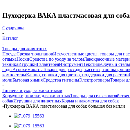
Пуходерка ВАКА пластмасовая для соба
Сударушка
-
Каталог
-
Товары для животных
Посуда
Срезка тюльпанов
Искусственные цветы, товары для па
отдыха
Носки
Средства по уходу за телом
Лакокрасочные материа
техника
Игрушки
Галантерея
Инструмент
Текстиль
Обувь и стель
воды
Агрохимикаты
Товары для рассады, кассеты, горшки, ящик
компостеры
Кашпо, горшки для цветов, поддержки для растени
моли
Бытовая химия
Средства гигиены
Электротовары
Товары д
-
Гигиена и уход за животными
Кормушки, поилки для животных
Товары для сельскохозяйств
собак
Игрушки для животных
Корма и лакомства для собак
-
Пуходерка ВАКА пластмасовая для собак большая без капли