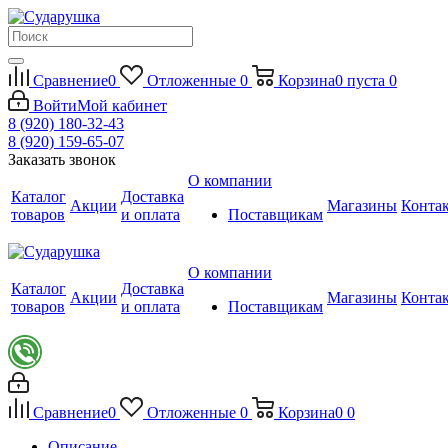
Сравнение
0
Отложенные
0
Корзина
0
пуста
0
Войти
Мой кабинет
8 (920) 180-32-43
8 (920) 159-65-07
Заказать звонок
О компании
Каталог
Доставка
Акции
Магазины
Конта
товаров
и оплата
Поставщикам
О компании
Каталог
Доставка
Акции
Магазины
Конта
товаров
и оплата
Поставщикам
Сравнение
0
Отложенные
0
Корзина
0
0
Описание