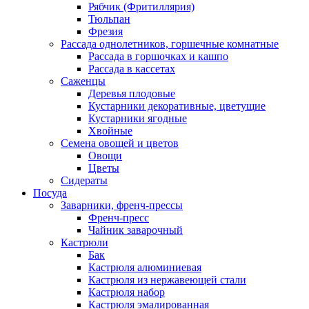
Рябчик (Фритиллярия)
Тюльпан
Фрезия
Рассада однолетников, горшечные комнатные
Рассада в горшочках и кашпо
Рассада в кассетах
Саженцы
Деревья плодовые
Кустарники декоративные, цветущие
Кустарники ягодные
Хвойные
Семена овощей и цветов
Овощи
Цветы
Сидераты
Посуда
Заварники, френч-прессы
Френч-пресс
Чайник заварочный
Кастрюли
Бак
Кастрюля алюминиевая
Кастрюля из нержавеющей стали
Кастрюля набор
Кастрюля эмалированная