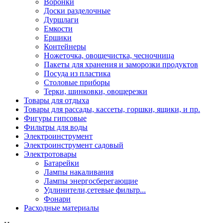
Воронки
Доски разделочные
Дуршлаги
Емкости
Ершики
Контейнеры
Ножеточка, овощечистка, чесночница
Пакеты для хранения и заморозки продуктов
Посуда из пластика
Столовые приборы
Терки, шинковки, овощерезки
Товары для отдыха
Товары для рассады, кассеты, горшки, ящики, и пр.
Фигуры гипсовые
Фильтры для воды
Электроинструмент
Электроинструмент садовый
Электротовары
Батарейки
Лампы накаливания
Лампы энергосберегающие
Удлинители,сетевые фильтр...
Фонари
Расходные материалы