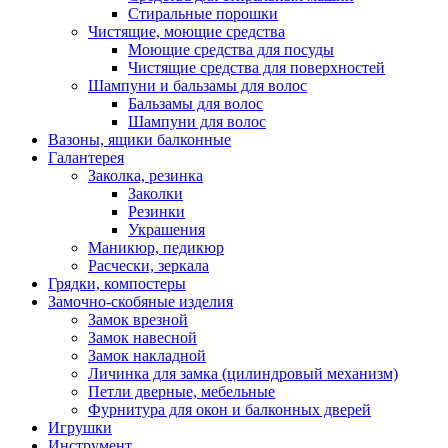
Стиральные порошки
Чистящие, моющие средства
Моющие средства для посуды
Чистящие средства для поверхностей
Шампуни и бальзамы для волос
Бальзамы для волос
Шампуни для волос
Вазоны, ящики балконные
Галантерея
Заколка, резинка
Заколки
Резинки
Украшения
Маникюр, педикюр
Расчески, зеркала
Грядки, компостеры
Замочно-скобяные изделия
Замок врезной
Замок навесной
Замок накладной
Личинка для замка (цилиндровый механизм)
Петли дверные, мебельные
Фурнитура для окон и балконных дверей
Игрушки
Инструмент