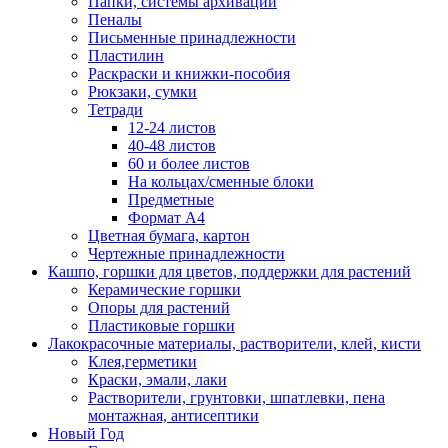
Папки, системы архивации
Пеналы
Письменные принадлежности
Пластилин
Раскраски и книжки-пособия
Рюкзаки, сумки
Тетради
12-24 листов
40-48 листов
60 и более листов
На кольцах/сменные блоки
Предметные
Формат А4
Цветная бумага, картон
Чертежные принадлежности
Кашпо, горшки для цветов, поддержки для растений
Керамические горшки
Опоры для растений
Пластиковые горшки
Лакокрасочные материалы, растворители, клей, кисти
Клея,герметики
Краски, эмали, лаки
Растворители, грунтовки, шпатлевки, пена
монтажная, антисептики
Новый Год