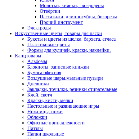
Молотки, киянки, гвоздодёры
Отвёртки
Пассатижи, длинногубцы, бокорезы
Прочий инструмент
Электроды
Искусственные цветы, товары для пасхи
Букеты и цветы из шелка, бархата, атласа
Пластиковые цветы
Формы для куличей, краски, наклейки.
Канцтовары
Альбомы
Блокноты, записные книжки
Бумага офисная
Воздушные шары,мыльные пузыри
Дневники
Закладки, точилки, резинки стирательные
Клей, скотч
Краски, кисти, мелки
Настольные и развивающие игры
Ножницы, ножи
Обложки
Офисные принадлежности
Паззлы
Папки школьные