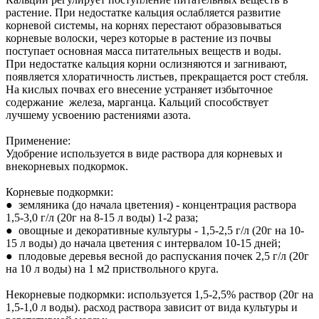
растение. При недостатке кальция ослабляется развитие
корневой системы, на корнях перестают образовываться
корневые волоски, через которые в растение из почвы
поступает основная масса питательных веществ и воды.
При недостатке кальция корни ослизняются и загнивают,
появляется хлоратичность листьев, прекращается рост стебля.
На кислых почвах его внесение устраняет избыточное
содержание железа, марганца. Кальций способствует
лучшему усвоению растениями азота.
Применение:
Удобрение используется в виде раствора для корневых и
внекорневых подкормок.
Корневые подкормки:
● земляника (до начала цветения) - концентрация раствора
1,5-3,0 г/л (20г на 8-15 л воды) 1-2 раза;
● овощные и декоративные культуры - 1,5-2,5 г/л (20г на 10-
15 л воды) до начала цветения с интервалом 10-15 дней;
● плодовые деревья весной до распускания почек 2,5 г/л (20г
на 10 л воды) на 1 м2 приствольного круга.
Некорневые подкормки: используется 1,5-2,5% раствор (20г на
1,5-1,0 л воды). расход раствора зависит от вида культуры и