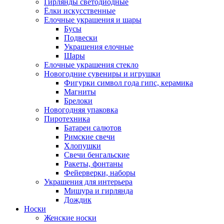
Гирлянды светодиодные
Ёлки искусственные
Елочные украшения и шары
Бусы
Подвески
Украшения елочные
Шары
Елочные украшения стекло
Новогодние сувениры и игрушки
Фигурки символ года гипс, керамика
Магниты
Брелоки
Новогодняя упаковка
Пиротехника
Батареи салютов
Римские свечи
Хлопушки
Свечи бенгальские
Ракеты, фонтаны
Фейерверки, наборы
Украшения для интерьера
Мишура и гирлянда
Дождик
Носки
Женские носки