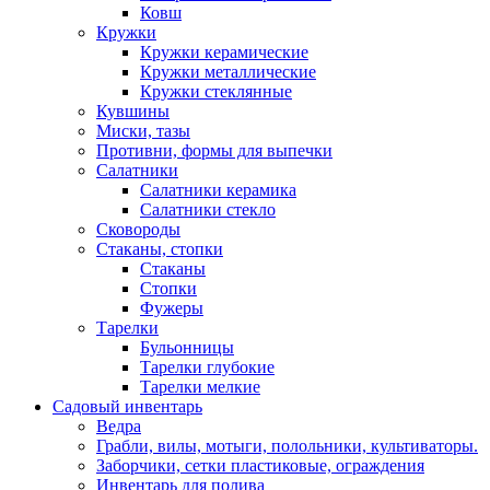
Ковш
Кружки
Кружки керамические
Кружки металлические
Кружки стеклянные
Кувшины
Миски, тазы
Противни, формы для выпечки
Салатники
Салатники керамика
Салатники стекло
Сковороды
Стаканы, стопки
Стаканы
Стопки
Фужеры
Тарелки
Бульонницы
Тарелки глубокие
Тарелки мелкие
Садовый инвентарь
Ведра
Грабли, вилы, мотыги, полольники, культиваторы.
Заборчики, сетки пластиковые, ограждения
Инвентарь для полива