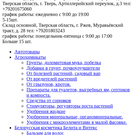
Тверская область, г. Тверь, Артиллерийский переулок, д.3
тел:
+79201675060
график работы: ежедневно с 9:00 до 19:00
5-15шт.
Склад основной, Тверская область, г. Ржев, Муравьёвский
тракт, д. 28
тел: +79201803243
график работы: понедельник-пятница с 9:00 до 17:00
Больше 15 шт.
Автотовары
Агрохимикаты
Грунты, доломитовая мука, побелка
Добавки в грунт, почвоулучшители
От болезней растений, садовый вар
От вредителей растений
От грызунов, кротов.
Препараты для туалетов, выгребных ям, септиков
и компоста.
Средства от сорняков
Стимуляторы, регуляторы роста растений
Удобрения жидкие
Удобрения минеральные, органоминеральные.
Удобрения с микроэлементами в малой фасовке.
Белорусская косметика Белита и Витекс
Бальзам для волос