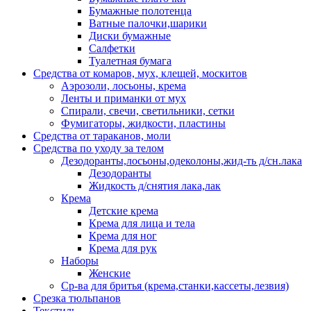
Бумажные полотенца
Ватные палочки,шарики
Диски бумажные
Салфетки
Туалетная бумага
Средства от комаров, мух, клещей, москитов
Аэрозоли, лосьоны, крема
Ленты и приманки от мух
Спирали, свечи, светильники, сетки
Фумигаторы, жидкости, пластины
Средства от тараканов, моли
Средства по уходу за телом
Дезодоранты,лосьоны,одеколоны,жид-ть д/сн.лака
Дезодоранты
Жидкость д/снятия лака,лак
Крема
Детские крема
Крема для лица и тела
Крема для ног
Крема для рук
Наборы
Женские
Ср-ва для бритья (крема,станки,кассеты,лезвия)
Срезка тюльпанов
Текстиль