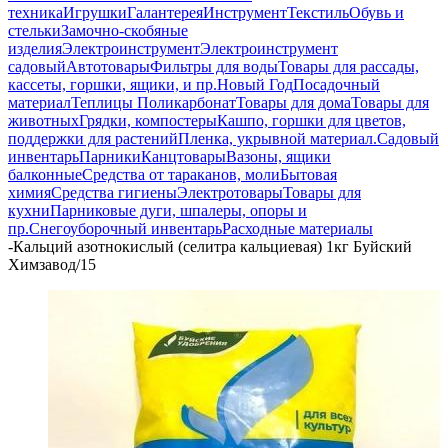
техника
Игрушки
Галантерея
Инструмент
Текстиль
Обувь и
стельки
Замочно-скобяные
изделия
Электроинструмент
Электроинструмент
садовый
Автотовары
Фильтры для воды
Товары для рассады,
кассеты, горшки, ящики, и пр.
Новый Год
Посадочный
материал
Теплицы Поликарбонат
Товары для дома
Товары для
животных
Грядки, компостеры
Кашпо, горшки для цветов,
поддержки для растений
Пленка, укрывной материал.
Садовый
инвентарь
Парники
Канцтовары
Вазоны, ящики
балконные
Средства от тараканов, моли
Бытовая
химия
Средства гигиены
Электротовары
Товары для
кухни
Парниковые дуги, шпалеры, опоры и
пр.
Снегоуборочный инвентарь
Расходные материалы
-
Кальций азотнокислый (селитра кальциевая) 1кг Буйский
Химзавод/15