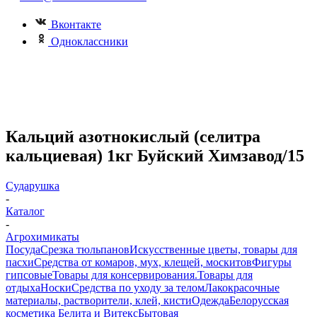
Вконтакте
Одноклассники
Кальций азотнокислый (селитра
кальциевая) 1кг Буйский Химзавод/15
Сударушка
-
Каталог
-
Агрохимикаты
Посуда
Срезка тюльпанов
Искусственные цветы, товары для
пасхи
Средства от комаров, мух, клещей, москитов
Фигуры
гипсовые
Товары для консервирования.
Товары для
отдыха
Носки
Средства по уходу за телом
Лакокрасочные
материалы, растворители, клей, кисти
Одежда
Белорусская
косметика Белита и Витекс
Бытовая