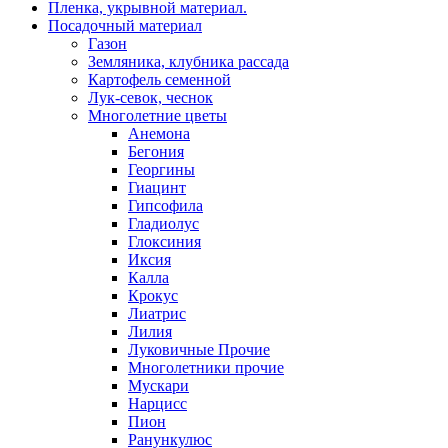
Пленка, укрывной материал.
Посадочный материал
Газон
Земляника, клубника рассада
Картофель семенной
Лук-севок, чеснок
Многолетние цветы
Анемона
Бегония
Георгины
Гиацинт
Гипсофила
Гладиолус
Глоксиния
Иксия
Калла
Крокус
Лиатрис
Лилия
Луковичные Прочие
Многолетники прочие
Мускари
Нарцисс
Пион
Ранункулюс