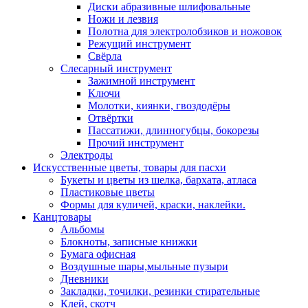
Диски абразивные шлифовальные
Ножи и лезвия
Полотна для электролобзиков и ножовок
Режущий инструмент
Свёрла
Слесарный инструмент
Зажимной инструмент
Ключи
Молотки, киянки, гвоздодёры
Отвёртки
Пассатижи, длинногубцы, бокорезы
Прочий инструмент
Электроды
Искусственные цветы, товары для пасхи
Букеты и цветы из шелка, бархата, атласа
Пластиковые цветы
Формы для куличей, краски, наклейки.
Канцтовары
Альбомы
Блокноты, записные книжки
Бумага офисная
Воздушные шары,мыльные пузыри
Дневники
Закладки, точилки, резинки стирательные
Клей, скотч