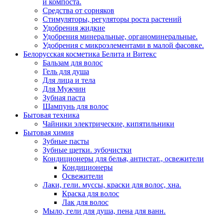
и компоста.
Средства от сорняков
Стимуляторы, регуляторы роста растений
Удобрения жидкие
Удобрения минеральные, органоминеральные.
Удобрения с микроэлементами в малой фасовке.
Белорусская косметика Белита и Витекс
Бальзам для волос
Гель для душа
Для лица и тела
Для Мужчин
Зубная паста
Шампунь для волос
Бытовая техника
Чайники электрические, кипятильники
Бытовая химия
Зубные пасты
Зубные щетки. зубочистки
Кондиционеры для белья, антистат., освежители
Кондиционеры
Освежители
Лаки, гели. муссы, краски для волос, хна.
Краска для волос
Лак для волос
Мыло, гели для душа, пена для ванн.