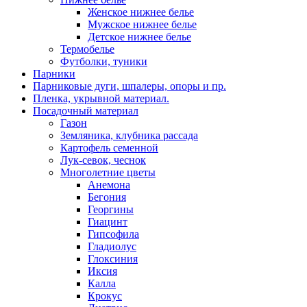
Женское нижнее белье
Мужское нижнее белье
Детское нижнее белье
Термобелье
Футболки, туники
Парники
Парниковые дуги, шпалеры, опоры и пр.
Пленка, укрывной материал.
Посадочный материал
Газон
Земляника, клубника рассада
Картофель семенной
Лук-севок, чеснок
Многолетние цветы
Анемона
Бегония
Георгины
Гиацинт
Гипсофила
Гладиолус
Глоксиния
Иксия
Калла
Крокус