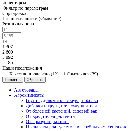
инвентарем.
Фильтр по параметрам
Сортировка
По популярности (убывание)
Розничная цена
14
1 307
2 600
3 892
5 185
Наши предложения
Качество проверено (
12
)
Самовывоз (
39
)
Сбросить
Автотовары
Агрохимикаты
Грунты, доломитовая мука, побелка
Добавки в грунт, почвоулучшители
От болезней растений, садовый вар
От вредителей растений
От грызунов, кротов.
Препараты для туалетов, выгребных ям, септиков