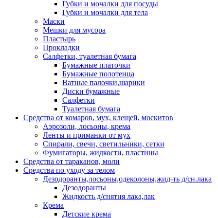
Губки и мочалки для посуды
Губки и мочалки для тела
Маски
Мешки для мусора
Пластырь
Прокладки
Салфетки, туалетная бумага
Бумажные платочки
Бумажные полотенца
Ватные палочки,шарики
Диски бумажные
Салфетки
Туалетная бумага
Средства от комаров, мух, клещей, москитов
Аэрозоли, лосьоны, крема
Ленты и приманки от мух
Спирали, свечи, светильники, сетки
Фумигаторы, жидкости, пластины
Средства от тараканов, моли
Средства по уходу за телом
Дезодоранты,лосьоны,одеколоны,жид-ть д/сн.лака
Дезодоранты
Жидкость д/снятия лака,лак
Крема
Детские крема