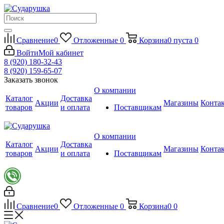
Сравнение
0
Отложенные
0
Корзина
0
пуста
0
Войти
Мой кабинет
8 (920) 180-32-43
8 (920) 159-65-07
Заказать звонок
О компании
Каталог
Доставка
Акции
Магазины
Конта
товаров
и оплата
Поставщикам
О компании
Каталог
Доставка
Акции
Магазины
Конта
товаров
и оплата
Поставщикам
Сравнение
0
Отложенные
0
Корзина
0
0