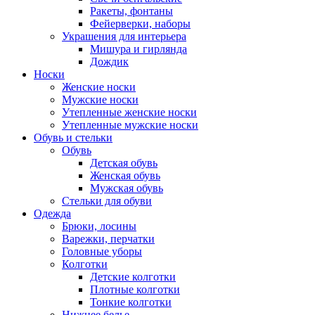
Ракеты, фонтаны
Фейерверки, наборы
Украшения для интерьера
Мишура и гирлянда
Дождик
Носки
Женские носки
Мужские носки
Утепленные женские носки
Утепленные мужские носки
Обувь и стельки
Обувь
Детская обувь
Женская обувь
Мужская обувь
Стельки для обуви
Одежда
Брюки, лосины
Варежки, перчатки
Головные уборы
Колготки
Детские колготки
Плотные колготки
Тонкие колготки
Нижнее белье