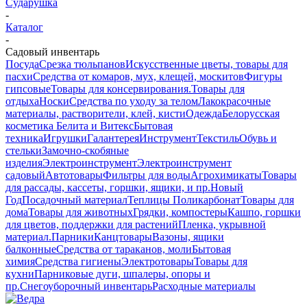
Сударушка
-
Каталог
-
Садовый инвентарь
Посуда
Срезка тюльпанов
Искусственные цветы, товары для
пасхи
Средства от комаров, мух, клещей, москитов
Фигуры
гипсовые
Товары для консервирования.
Товары для
отдыха
Носки
Средства по уходу за телом
Лакокрасочные
материалы, растворители, клей, кисти
Одежда
Белорусская
косметика Белита и Витекс
Бытовая
техника
Игрушки
Галантерея
Инструмент
Текстиль
Обувь и
стельки
Замочно-скобяные
изделия
Электроинструмент
Электроинструмент
садовый
Автотовары
Фильтры для воды
Агрохимикаты
Товары
для рассады, кассеты, горшки, ящики, и пр.
Новый
Год
Посадочный материал
Теплицы Поликарбонат
Товары для
дома
Товары для животных
Грядки, компостеры
Кашпо, горшки
для цветов, поддержки для растений
Пленка, укрывной
материал.
Парники
Канцтовары
Вазоны, ящики
балконные
Средства от тараканов, моли
Бытовая
химия
Средства гигиены
Электротовары
Товары для
кухни
Парниковые дуги, шпалеры, опоры и
пр.
Снегоуборочный инвентарь
Расходные материалы