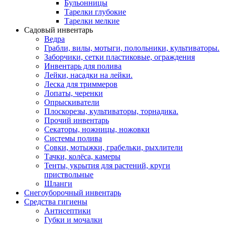
Бульонницы
Тарелки глубокие
Тарелки мелкие
Садовый инвентарь
Ведра
Грабли, вилы, мотыги, полольники, культиваторы.
Заборчики, сетки пластиковые, ограждения
Инвентарь для полива
Лейки, насадки на лейки.
Леска для триммеров
Лопаты, черенки
Опрыскиватели
Плоскорезы, культиваторы, торнадика.
Прочий инвентарь
Секаторы, ножницы, ножовки
Системы полива
Совки, мотыжки, грабельки, рыхлители
Тачки, колёса, камеры
Тенты, укрытия для растений, круги
приствольные
Шланги
Снегоуборочный инвентарь
Средства гигиены
Антисептики
Губки и мочалки