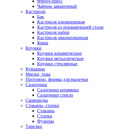
Френч-пресс
Чайник заварочный
Кастрюли
Бак
Кастрюля алюминиевая
Кастрюля из нержавеющей стали
Кастрюля набор
Кастрюля эмалированная
Ковш
Кружки
Кружки керамические
Кружки металлические
Кружки стеклянные
Кувшины
Миски, тазы
Противни, формы для выпечки
Салатники
Салатники керамика
Салатники стекло
Сковороды
Стаканы, стопки
Стаканы
Стопки
Фужеры
Тарелки