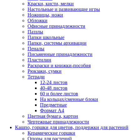
Краски, кисти, мелки
Настольные и развивающие игры
Ножницы, ножи
Обложки
Офисные принадлежности
Паззлы
Папки школьные
Папки, системы архивации
Пеналы
Письменные принадлежности
Пластилин
Раскраски и книжки-пособия
Рюкзаки, сумки
Тетради
12-24 листов
40-48 листов
60 и более листов
На кольцах/сменные блоки
Предметные
Формат А4
Цветная бумага, картон
Чертежные принадлежности
Кашпо, горшки для цветов, поддержки для растений
Керамические горшки
Опоры для растений