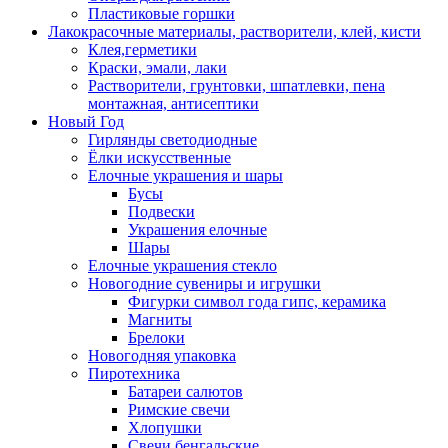
Пластиковые горшки
Лакокрасочные материалы, растворители, клей, кисти
Клея,герметики
Краски, эмали, лаки
Растворители, грунтовки, шпатлевки, пена
монтажная, антисептики
Новый Год
Гирлянды светодиодные
Ёлки искусственные
Елочные украшения и шары
Бусы
Подвески
Украшения елочные
Шары
Елочные украшения стекло
Новогодние сувениры и игрушки
Фигурки символ года гипс, керамика
Магниты
Брелоки
Новогодняя упаковка
Пиротехника
Батареи салютов
Римские свечи
Хлопушки
Свечи бенгальские