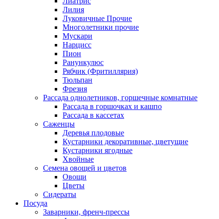
Лиатрис
Лилия
Луковичные Прочие
Многолетники прочие
Мускари
Нарцисс
Пион
Ранункулюс
Рябчик (Фритиллярия)
Тюльпан
Фрезия
Рассада однолетников, горшечные комнатные
Рассада в горшочках и кашпо
Рассада в кассетах
Саженцы
Деревья плодовые
Кустарники декоративные, цветущие
Кустарники ягодные
Хвойные
Семена овощей и цветов
Овощи
Цветы
Сидераты
Посуда
Заварники, френч-прессы