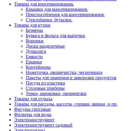
Товары для консервирования.
Крышки для консервирования.
Приспособления для консервирования.
Стеклобанки, бутылки.
Товары для кухни
Безмены
Бумага и фольга для выпечки
Воронки
Доски разделочные
Дуршлаги
Емкости
Ершики
Контейнеры
Ножеточка, овощечистка, чесночница
Пакеты для хранения и заморозки продуктов
Посуда из пластика
Столовые приборы
Терки, шинковки, овощерезки
Товары для отдыха
Товары для рассады, кассеты, горшки, ящики, и пр.
Фигуры гипсовые
Фильтры для воды
Электроинструмент
Электроинструмент садовый
Электротовары