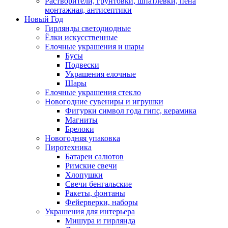
Растворители, грунтовки, шпатлевки, пена
монтажная, антисептики
Новый Год
Гирлянды светодиодные
Ёлки искусственные
Елочные украшения и шары
Бусы
Подвески
Украшения елочные
Шары
Елочные украшения стекло
Новогодние сувениры и игрушки
Фигурки символ года гипс, керамика
Магниты
Брелоки
Новогодняя упаковка
Пиротехника
Батареи салютов
Римские свечи
Хлопушки
Свечи бенгальские
Ракеты, фонтаны
Фейерверки, наборы
Украшения для интерьера
Мишура и гирлянда