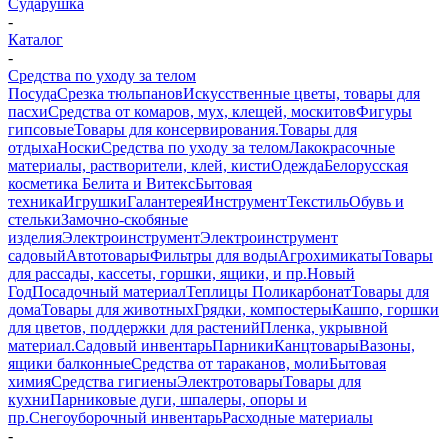
Сударушка
-
Каталог
-
Средства по уходу за телом
Посуда
Срезка тюльпанов
Искусственные цветы, товары для
пасхи
Средства от комаров, мух, клещей, москитов
Фигуры
гипсовые
Товары для консервирования.
Товары для
отдыха
Носки
Средства по уходу за телом
Лакокрасочные
материалы, растворители, клей, кисти
Одежда
Белорусская
косметика Белита и Витекс
Бытовая
техника
Игрушки
Галантерея
Инструмент
Текстиль
Обувь и
стельки
Замочно-скобяные
изделия
Электроинструмент
Электроинструмент
садовый
Автотовары
Фильтры для воды
Агрохимикаты
Товары
для рассады, кассеты, горшки, ящики, и пр.
Новый
Год
Посадочный материал
Теплицы Поликарбонат
Товары для
дома
Товары для животных
Грядки, компостеры
Кашпо, горшки
для цветов, поддержки для растений
Пленка, укрывной
материал.
Садовый инвентарь
Парники
Канцтовары
Вазоны,
ящики балконные
Средства от тараканов, моли
Бытовая
химия
Средства гигиены
Электротовары
Товары для
кухни
Парниковые дуги, шпалеры, опоры и
пр.
Снегоуборочный инвентарь
Расходные материалы
-