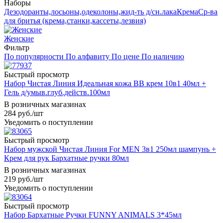
Наборы
Дезодоранты,лосьоны,одеколоны,жид-ть д/сн.лака
Крема
Ср-ва
для бритья (крема,станки,кассеты,лезвия)
Женские
Фильтр
По популярности
По алфавиту
По цене
По наличию
Быстрый просмотр
Набор Чистая Линия Идеальная кожа ВВ крем 10в1 40мл +
Гель д/умыв.глуб.действ.100мл
В розничных магазинах
284
руб.
/шт
Уведомить о поступлении
Быстрый просмотр
Набор мужской Чистая Линия For MEN 3в1 250мл шампунь +
Крем для рук Бархатные ручки 80мл
В розничных магазинах
219
руб.
/шт
Уведомить о поступлении
Быстрый просмотр
Набор Бархатные Ручки FUNNY ANIMALS 3*45мл