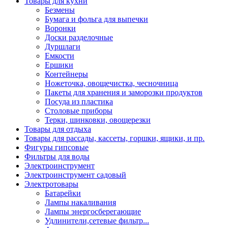
Товары для кухни
Безмены
Бумага и фольга для выпечки
Воронки
Доски разделочные
Дуршлаги
Емкости
Ершики
Контейнеры
Ножеточка, овощечистка, чесночница
Пакеты для хранения и заморозки продуктов
Посуда из пластика
Столовые приборы
Терки, шинковки, овощерезки
Товары для отдыха
Товары для рассады, кассеты, горшки, ящики, и пр.
Фигуры гипсовые
Фильтры для воды
Электроинструмент
Электроинструмент садовый
Электротовары
Батарейки
Лампы накаливания
Лампы энергосберегающие
Удлинители,сетевые фильтр...