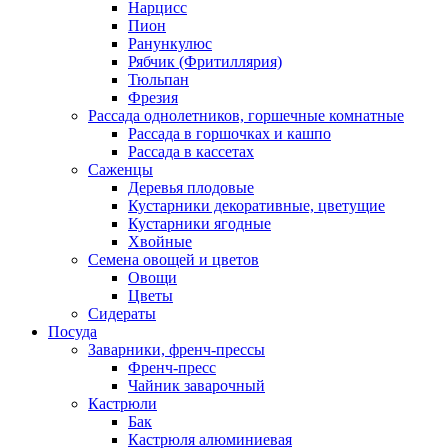
Нарцисс
Пион
Ранункулюс
Рябчик (Фритиллярия)
Тюльпан
Фрезия
Рассада однолетников, горшечные комнатные
Рассада в горшочках и кашпо
Рассада в кассетах
Саженцы
Деревья плодовые
Кустарники декоративные, цветущие
Кустарники ягодные
Хвойные
Семена овощей и цветов
Овощи
Цветы
Сидераты
Посуда
Заварники, френч-прессы
Френч-пресс
Чайник заварочный
Кастрюли
Бак
Кастрюля алюминиевая