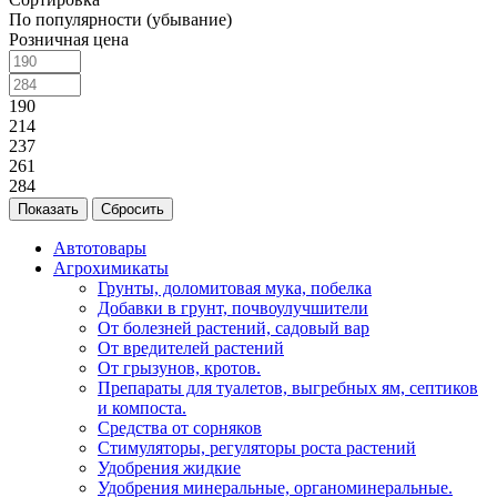
По популярности (убывание)
Розничная цена
190
214
237
261
284
Сбросить
Автотовары
Агрохимикаты
Грунты, доломитовая мука, побелка
Добавки в грунт, почвоулучшители
От болезней растений, садовый вар
От вредителей растений
От грызунов, кротов.
Препараты для туалетов, выгребных ям, септиков
и компоста.
Средства от сорняков
Стимуляторы, регуляторы роста растений
Удобрения жидкие
Удобрения минеральные, органоминеральные.