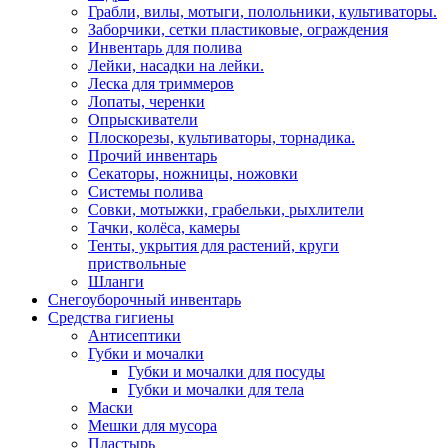
Грабли, вилы, мотыги, полольники, культиваторы.
Заборчики, сетки пластиковые, ограждения
Инвентарь для полива
Лейки, насадки на лейки.
Леска для триммеров
Лопаты, черенки
Опрыскиватели
Плоскорезы, культиваторы, торнадика.
Прочий инвентарь
Секаторы, ножницы, ножовки
Системы полива
Совки, мотыжки, грабельки, рыхлители
Тачки, колёса, камеры
Тенты, укрытия для растений, круги
приствольные
Шланги
Снегоуборочный инвентарь
Средства гигиены
Антисептики
Губки и мочалки
Губки и мочалки для посуды
Губки и мочалки для тела
Маски
Мешки для мусора
Пластырь