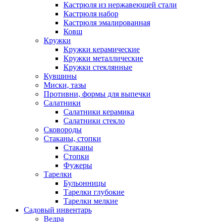
Кастрюля из нержавеющей стали
Кастрюля набор
Кастрюля эмалированная
Ковш
Кружки
Кружки керамические
Кружки металлические
Кружки стеклянные
Кувшины
Миски, тазы
Противни, формы для выпечки
Салатники
Салатники керамика
Салатники стекло
Сковороды
Стаканы, стопки
Стаканы
Стопки
Фужеры
Тарелки
Бульонницы
Тарелки глубокие
Тарелки мелкие
Садовый инвентарь
Ведра