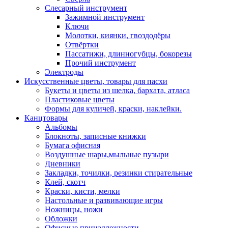
Слесарный инструмент
Зажимной инструмент
Ключи
Молотки, киянки, гвоздодёры
Отвёртки
Пассатижи, длинногубцы, бокорезы
Прочий инструмент
Электроды
Искусственные цветы, товары для пасхи
Букеты и цветы из шелка, бархата, атласа
Пластиковые цветы
Формы для куличей, краски, наклейки.
Канцтовары
Альбомы
Блокноты, записные книжки
Бумага офисная
Воздушные шары,мыльные пузыри
Дневники
Закладки, точилки, резинки стирательные
Клей, скотч
Краски, кисти, мелки
Настольные и развивающие игры
Ножницы, ножи
Обложки
Офисные принадлежности