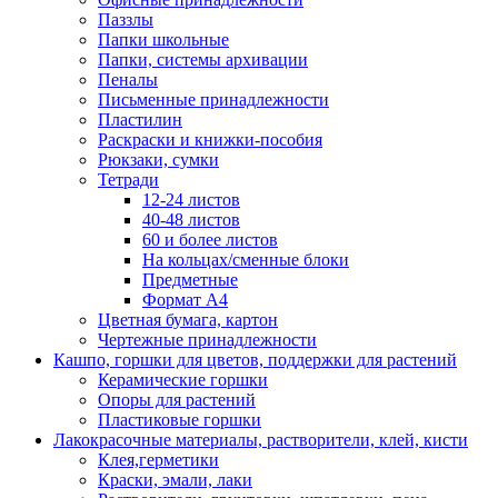
Паззлы
Папки школьные
Папки, системы архивации
Пеналы
Письменные принадлежности
Пластилин
Раскраски и книжки-пособия
Рюкзаки, сумки
Тетради
12-24 листов
40-48 листов
60 и более листов
На кольцах/сменные блоки
Предметные
Формат А4
Цветная бумага, картон
Чертежные принадлежности
Кашпо, горшки для цветов, поддержки для растений
Керамические горшки
Опоры для растений
Пластиковые горшки
Лакокрасочные материалы, растворители, клей, кисти
Клея,герметики
Краски, эмали, лаки