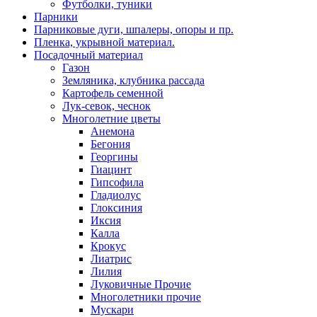
Футболки, туники
Парники
Парниковые дуги, шпалеры, опоры и пр.
Пленка, укрывной материал.
Посадочный материал
Газон
Земляника, клубника рассада
Картофель семенной
Лук-севок, чеснок
Многолетние цветы
Анемона
Бегония
Георгины
Гиацинт
Гипсофила
Гладиолус
Глоксиния
Иксия
Калла
Крокус
Лиатрис
Лилия
Луковичные Прочие
Многолетники прочие
Мускари