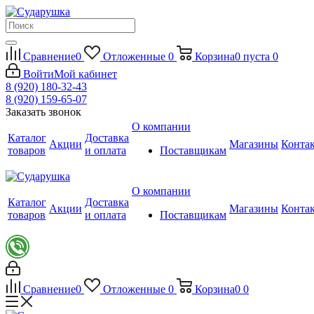
Сравнение
0
Отложенные
0
Корзина
0
пуста
0
Войти
Мой кабинет
8 (920) 180-32-43
8 (920) 159-65-07
Заказать звонок
О компании
Каталог
Доставка
Акции
Магазины
Конта
товаров
и оплата
Поставщикам
О компании
Каталог
Доставка
Акции
Магазины
Конта
товаров
и оплата
Поставщикам
Сравнение
0
Отложенные
0
Корзина
0
0