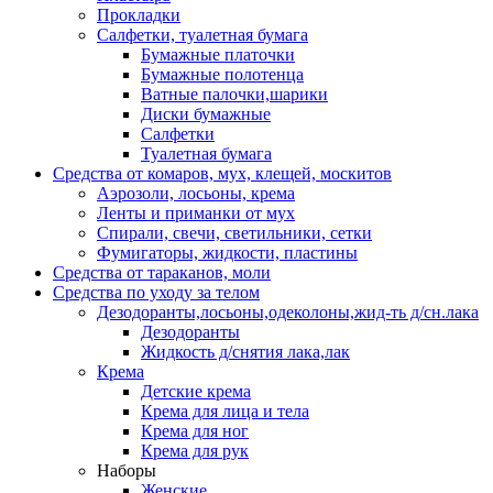
Прокладки
Салфетки, туалетная бумага
Бумажные платочки
Бумажные полотенца
Ватные палочки,шарики
Диски бумажные
Салфетки
Туалетная бумага
Средства от комаров, мух, клещей, москитов
Аэрозоли, лосьоны, крема
Ленты и приманки от мух
Спирали, свечи, светильники, сетки
Фумигаторы, жидкости, пластины
Средства от тараканов, моли
Средства по уходу за телом
Дезодоранты,лосьоны,одеколоны,жид-ть д/сн.лака
Дезодоранты
Жидкость д/снятия лака,лак
Крема
Детские крема
Крема для лица и тела
Крема для ног
Крема для рук
Наборы
Женские