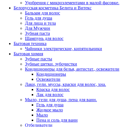
Удобрения с микроэлементами в малой фасовке.
Белорусская косметика Белита и Витекс
Бальзам для волос
Гель для душа
Для лица и тела
Для Мужчин
Зубная паста
Шампунь для волос
Бытовая техника
Чайники электрические, кипятильники
Бытовая химия
Зубные пасты
Зубные щетки. зубочистки
Кондиционеры для белья, антистат., освежители
Кондиционеры
Освежители
Лаки, гели. муссы, краски для волос, хна.
Краска для волос
Лак для волос
Мыло, гели для душа, пена для ванн.
Гель для душа
Жидкое мыло
Мыло
Пена и соль для ванн
Отбеливатели