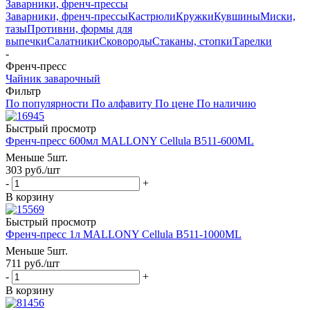
Заварники, френч-прессы
Заварники, френч-прессы
Кастрюли
Кружки
Кувшины
Миски,
тазы
Противни, формы для
выпечки
Салатники
Сковороды
Стаканы, стопки
Тарелки
-
Френч-пресс
Чайник заварочный
Фильтр
По популярности
По алфавиту
По цене
По наличию
Быстрый просмотр
Френч-пресс 600мл MALLONY Cellula B511-600ML
Меньше 5шт.
303
руб.
/шт
-
+
В корзину
Быстрый просмотр
Френч-пресс 1л MALLONY Cellula B511-1000ML
Меньше 5шт.
711
руб.
/шт
-
+
В корзину