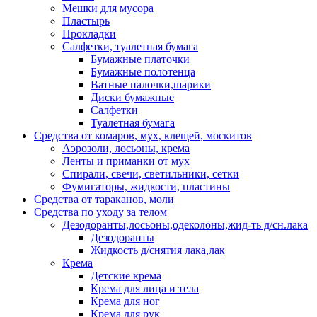
Мешки для мусора
Пластырь
Прокладки
Салфетки, туалетная бумага
Бумажные платочки
Бумажные полотенца
Ватные палочки,шарики
Диски бумажные
Салфетки
Туалетная бумага
Средства от комаров, мух, клещей, москитов
Аэрозоли, лосьоны, крема
Ленты и приманки от мух
Спирали, свечи, светильники, сетки
Фумигаторы, жидкости, пластины
Средства от тараканов, моли
Средства по уходу за телом
Дезодоранты,лосьоны,одеколоны,жид-ть д/сн.лака
Дезодоранты
Жидкость д/снятия лака,лак
Крема
Детские крема
Крема для лица и тела
Крема для ног
Крема для рук