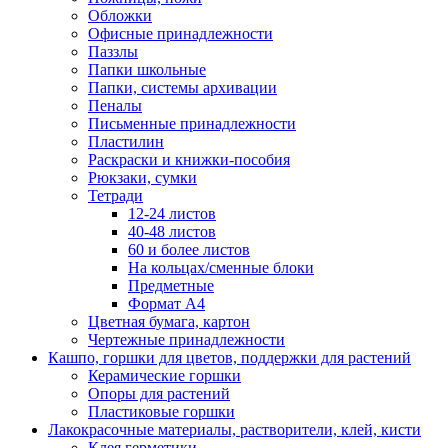
Обложки
Офисные принадлежности
Паззлы
Папки школьные
Папки, системы архивации
Пеналы
Письменные принадлежности
Пластилин
Раскраски и книжки-пособия
Рюкзаки, сумки
Тетради
12-24 листов
40-48 листов
60 и более листов
На кольцах/сменные блоки
Предметные
Формат А4
Цветная бумага, картон
Чертежные принадлежности
Кашпо, горшки для цветов, поддержки для растений
Керамические горшки
Опоры для растений
Пластиковые горшки
Лакокрасочные материалы, растворители, клей, кисти
Клея,герметики