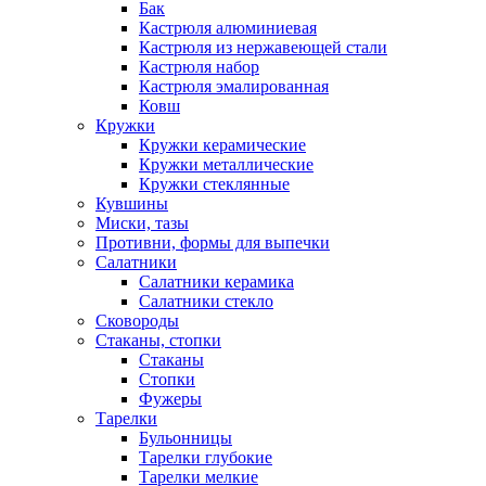
Бак
Кастрюля алюминиевая
Кастрюля из нержавеющей стали
Кастрюля набор
Кастрюля эмалированная
Ковш
Кружки
Кружки керамические
Кружки металлические
Кружки стеклянные
Кувшины
Миски, тазы
Противни, формы для выпечки
Салатники
Салатники керамика
Салатники стекло
Сковороды
Стаканы, стопки
Стаканы
Стопки
Фужеры
Тарелки
Бульонницы
Тарелки глубокие
Тарелки мелкие