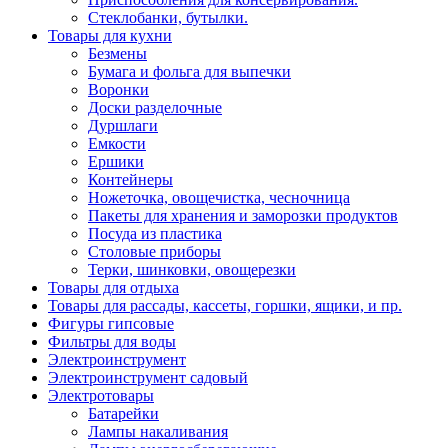
Стеклобанки, бутылки.
Товары для кухни
Безмены
Бумага и фольга для выпечки
Воронки
Доски разделочные
Дуршлаги
Емкости
Ершики
Контейнеры
Ножеточка, овощечистка, чесночница
Пакеты для хранения и заморозки продуктов
Посуда из пластика
Столовые приборы
Терки, шинковки, овощерезки
Товары для отдыха
Товары для рассады, кассеты, горшки, ящики, и пр.
Фигуры гипсовые
Фильтры для воды
Электроинструмент
Электроинструмент садовый
Электротовары
Батарейки
Лампы накаливания