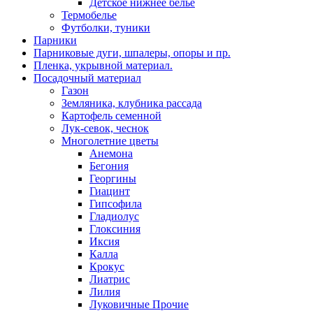
Детское нижнее белье
Термобелье
Футболки, туники
Парники
Парниковые дуги, шпалеры, опоры и пр.
Пленка, укрывной материал.
Посадочный материал
Газон
Земляника, клубника рассада
Картофель семенной
Лук-севок, чеснок
Многолетние цветы
Анемона
Бегония
Георгины
Гиацинт
Гипсофила
Гладиолус
Глоксиния
Иксия
Калла
Крокус
Лиатрис
Лилия
Луковичные Прочие