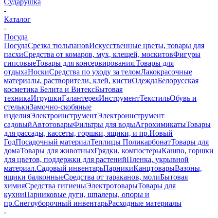
Сударушка
-
Каталог
-
Посуда
Посуда
Срезка тюльпанов
Искусственные цветы, товары для
пасхи
Средства от комаров, мух, клещей, москитов
Фигуры
гипсовые
Товары для консервирования.
Товары для
отдыха
Носки
Средства по уходу за телом
Лакокрасочные
материалы, растворители, клей, кисти
Одежда
Белорусская
косметика Белита и Витекс
Бытовая
техника
Игрушки
Галантерея
Инструмент
Текстиль
Обувь и
стельки
Замочно-скобяные
изделия
Электроинструмент
Электроинструмент
садовый
Автотовары
Фильтры для воды
Агрохимикаты
Товары
для рассады, кассеты, горшки, ящики, и пр.
Новый
Год
Посадочный материал
Теплицы Поликарбонат
Товары для
дома
Товары для животных
Грядки, компостеры
Кашпо, горшки
для цветов, поддержки для растений
Пленка, укрывной
материал.
Садовый инвентарь
Парники
Канцтовары
Вазоны,
ящики балконные
Средства от тараканов, моли
Бытовая
химия
Средства гигиены
Электротовары
Товары для
кухни
Парниковые дуги, шпалеры, опоры и
пр.
Снегоуборочный инвентарь
Расходные материалы
-