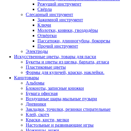
Режущий инструмент
Свёрла
Слесарный инструмент
Зажимной инструмент
Ключи
Молотки, киянки, гвоздодёры
Отвёртки
Пассатижи, длинногубцы, бокорезы
Прочий инструмент
Электроды
Искусственные цветы, товары для пасхи
Букеты и цветы из шелка, бархата, атласа
Пластиковые цветы
Формы для куличей, краски, наклейки.
Канцтовары
Альбомы
Блокноты, записные книжки
Бумага офисная
Воздушные шары,мыльные пузыри
Дневники
Закладки, точилки, резинки стирательные
Клей, скотч
Краски, кисти, мелки
Настольные и развивающие игры
Ножницы, ножи