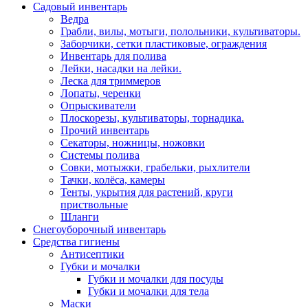
Садовый инвентарь
Ведра
Грабли, вилы, мотыги, полольники, культиваторы.
Заборчики, сетки пластиковые, ограждения
Инвентарь для полива
Лейки, насадки на лейки.
Леска для триммеров
Лопаты, черенки
Опрыскиватели
Плоскорезы, культиваторы, торнадика.
Прочий инвентарь
Секаторы, ножницы, ножовки
Системы полива
Совки, мотыжки, грабельки, рыхлители
Тачки, колёса, камеры
Тенты, укрытия для растений, круги
приствольные
Шланги
Снегоуборочный инвентарь
Средства гигиены
Антисептики
Губки и мочалки
Губки и мочалки для посуды
Губки и мочалки для тела
Маски