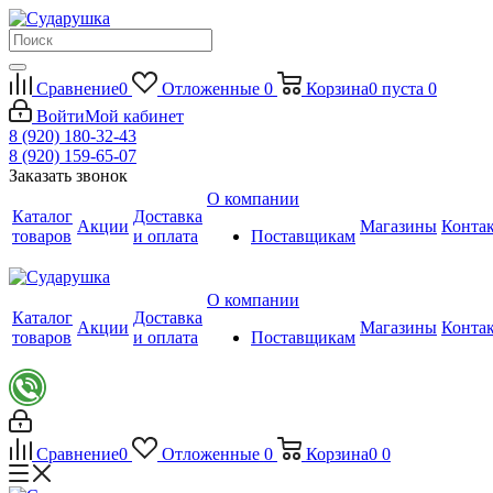
Сравнение
0
Отложенные
0
Корзина
0
пуста
0
Войти
Мой кабинет
8 (920) 180-32-43
8 (920) 159-65-07
Заказать звонок
О компании
Каталог
Доставка
Акции
Магазины
Конта
товаров
и оплата
Поставщикам
О компании
Каталог
Доставка
Акции
Магазины
Конта
товаров
и оплата
Поставщикам
Сравнение
0
Отложенные
0
Корзина
0
0