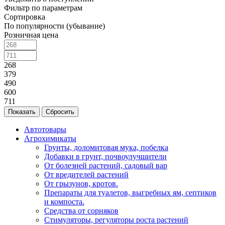
Фильтр по параметрам
Сортировка
По популярности (убывание)
Розничная цена
268
379
490
600
711
Сбросить
Автотовары
Агрохимикаты
Грунты, доломитовая мука, побелка
Добавки в грунт, почвоулучшители
От болезней растений, садовый вар
От вредителей растений
От грызунов, кротов.
Препараты для туалетов, выгребных ям, септиков
и компоста.
Средства от сорняков
Стимуляторы, регуляторы роста растений