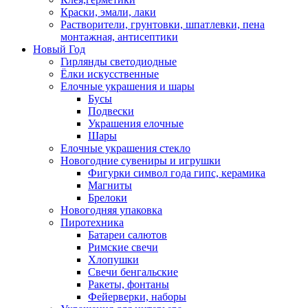
Краски, эмали, лаки
Растворители, грунтовки, шпатлевки, пена
монтажная, антисептики
Новый Год
Гирлянды светодиодные
Ёлки искусственные
Елочные украшения и шары
Бусы
Подвески
Украшения елочные
Шары
Елочные украшения стекло
Новогодние сувениры и игрушки
Фигурки символ года гипс, керамика
Магниты
Брелоки
Новогодняя упаковка
Пиротехника
Батареи салютов
Римские свечи
Хлопушки
Свечи бенгальские
Ракеты, фонтаны
Фейерверки, наборы