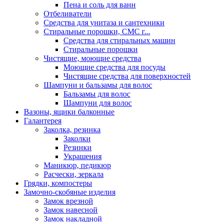
Пена и соль для ванн
Отбеливатели
Средства для унитаза и сантехники
Стиральные порошки, СМС г...
Средства для стиральных машин
Стиральные порошки
Чистящие, моющие средства
Моющие средства для посуды
Чистящие средства для поверхностей
Шампуни и бальзамы для волос
Бальзамы для волос
Шампуни для волос
Вазоны, ящики балконные
Галантерея
Заколка, резинка
Заколки
Резинки
Украшения
Маникюр, педикюр
Расчески, зеркала
Грядки, компостеры
Замочно-скобяные изделия
Замок врезной
Замок навесной
Замок накладной