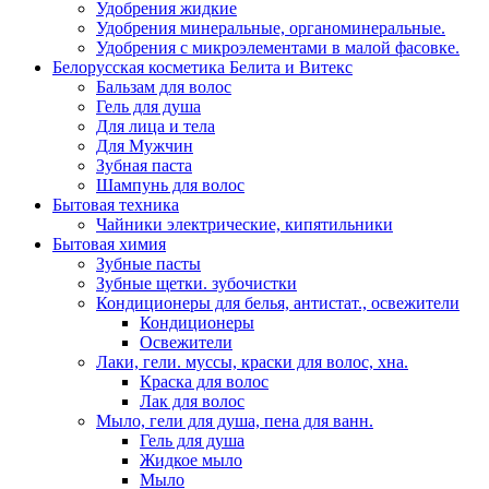
Удобрения жидкие
Удобрения минеральные, органоминеральные.
Удобрения с микроэлементами в малой фасовке.
Белорусская косметика Белита и Витекс
Бальзам для волос
Гель для душа
Для лица и тела
Для Мужчин
Зубная паста
Шампунь для волос
Бытовая техника
Чайники электрические, кипятильники
Бытовая химия
Зубные пасты
Зубные щетки. зубочистки
Кондиционеры для белья, антистат., освежители
Кондиционеры
Освежители
Лаки, гели. муссы, краски для волос, хна.
Краска для волос
Лак для волос
Мыло, гели для душа, пена для ванн.
Гель для душа
Жидкое мыло
Мыло