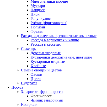
Многолетники прочие
Мускари
Нарцисс
Пион
Ранункулюс
Рябчик (Фритиллярия)
Тюльпан
Фрезия
Рассада однолетников, горшечные комнатные
Рассада в горшочках и кашпо
Рассада в кассетах
Саженцы
Деревья плодовые
Кустарники декоративные, цветущие
Кустарники ягодные
Хвойные
Семена овощей и цветов
Овощи
Цветы
Сидераты
Посуда
Заварники, френч-прессы
Френч-пресс
Чайник заварочный
Кастрюли