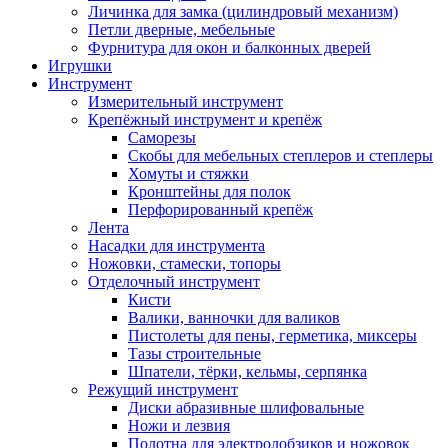
Личинка для замка (цилиндровый механизм)
Петли дверные, мебельные
Фурнитура для окон и балконных дверей
Игрушки
Инструмент
Измерительный инструмент
Крепёжный инструмент и крепёж
Саморезы
Скобы для мебельных степлеров и степлеры
Хомуты и стяжки
Кронштейны для полок
Перфорированный крепёж
Лента
Насадки для инструмента
Ножовки, стамески, топоры
Отделочный инструмент
Кисти
Валики, ванночки для валиков
Пистолеты для пены, герметика, миксеры
Тазы строительные
Шпатели, тёрки, кельмы, серпянка
Режущий инструмент
Диски абразивные шлифовальные
Ножи и лезвия
Полотна для электролобзиков и ножовок