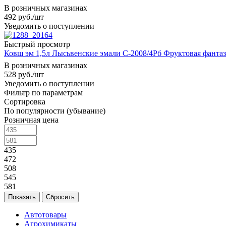
В розничных магазинах
492
руб.
/шт
Уведомить о поступлении
Быстрый просмотр
Ковш эм 1,5л Лысьвенские эмали С-2008/4Рб Фруктовая фанта
В розничных магазинах
528
руб.
/шт
Уведомить о поступлении
Фильтр по параметрам
Сортировка
По популярности (убывание)
Розничная цена
435
472
508
545
581
Сбросить
Автотовары
Агрохимикаты