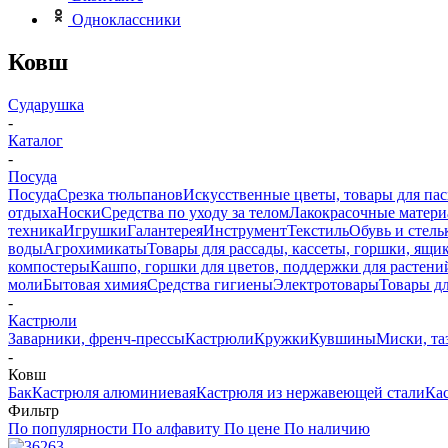
Одноклассники
Ковш
Сударушка
-
Каталог
-
Посуда
Посуда
Срезка тюльпанов
Искусственные цветы, товары для па
отдыха
Носки
Средства по уходу за телом
Лакокрасочные материа
техника
Игрушки
Галантерея
Инструмент
Текстиль
Обувь и стель
воды
Агрохимикаты
Товары для рассады, кассеты, горшки, ящик
компостеры
Кашпо, горшки для цветов, поддержки для растени
моли
Бытовая химия
Средства гигиены
Электротовары
Товары д
-
Кастрюли
Заварники, френч-прессы
Кастрюли
Кружки
Кувшины
Миски, та
-
Ковш
Бак
Кастрюля алюминиевая
Кастрюля из нержавеющей стали
Ка
Фильтр
По популярности
По алфавиту
По цене
По наличию