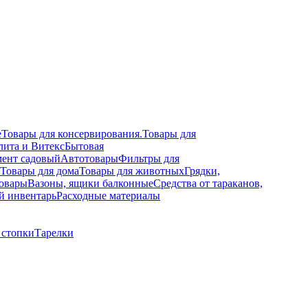
е
Товары для консервирования.
Товары для
лита и Витекс
Бытовая
ент садовый
Автотовары
Фильтры для
Товары для дома
Товары для животных
Грядки,
овары
Вазоны, ящики балконные
Средства от тараканов,
й инвентарь
Расходные материалы
 стопки
Тарелки