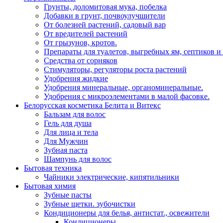
Грунты, доломитовая мука, побелка
Добавки в грунт, почвоулучшители
От болезней растений, садовый вар
От вредителей растений
От грызунов, кротов.
Препараты для туалетов, выгребных ям, септиков и
Средства от сорняков
Стимуляторы, регуляторы роста растений
Удобрения жидкие
Удобрения минеральные, органоминеральные.
Удобрения с микроэлементами в малой фасовке.
Белорусская косметика Белита и Витекс
Бальзам для волос
Гель для душа
Для лица и тела
Для Мужчин
Зубная паста
Шампунь для волос
Бытовая техника
Чайники электрические, кипятильники
Бытовая химия
Зубные пасты
Зубные щетки. зубочистки
Кондиционеры для белья, антистат., освежители
Кондиционеры