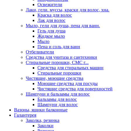
Освежители
Лаки, гели. муссы, краски для волос, хна.
Краска для волос
Лак для волос
Мыло, гели для душа, пена для ванн.
Гель для душа
Жидкое мыло
Мыло
Пена и соль для ванн
Отбеливатели
Средства для унитаза и сантехники
Стиральные порошки, СМС г...
Средства для стиральных машин
Стиральные порошки
Чистящие, моющие средства
Моющие средства для посуды
Чистящие средства для поверхностей
Шампуни и бальзамы для волос
Бальзамы для волос
Шампуни для волос
Вазоны, ящики балконные
Галантерея
Заколка, резинка
Заколки
Резинки