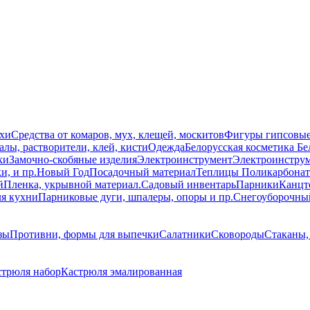
схи
Средства от комаров, мух, клещей, москитов
Фигуры гипсовы
лы, растворители, клей, кисти
Одежда
Белорусская косметика Бе
ки
Замочно-скобяные изделия
Электроинструмент
Электроинструм
и, и пр.
Новый Год
Посадочный материал
Теплицы Поликарбонат
й
Пленка, укрывной материал.
Садовый инвентарь
Парники
Канцт
ля кухни
Парниковые дуги, шпалеры, опоры и пр.
Снегоуборочны
зы
Противни, формы для выпечки
Салатники
Сковороды
Стаканы,
стрюля набор
Кастрюля эмалированная