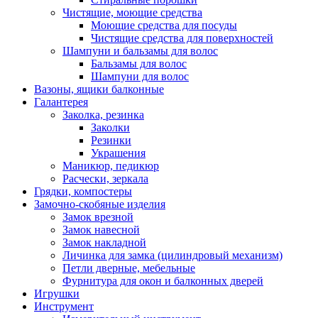
Чистящие, моющие средства
Моющие средства для посуды
Чистящие средства для поверхностей
Шампуни и бальзамы для волос
Бальзамы для волос
Шампуни для волос
Вазоны, ящики балконные
Галантерея
Заколка, резинка
Заколки
Резинки
Украшения
Маникюр, педикюр
Расчески, зеркала
Грядки, компостеры
Замочно-скобяные изделия
Замок врезной
Замок навесной
Замок накладной
Личинка для замка (цилиндровый механизм)
Петли дверные, мебельные
Фурнитура для окон и балконных дверей
Игрушки
Инструмент