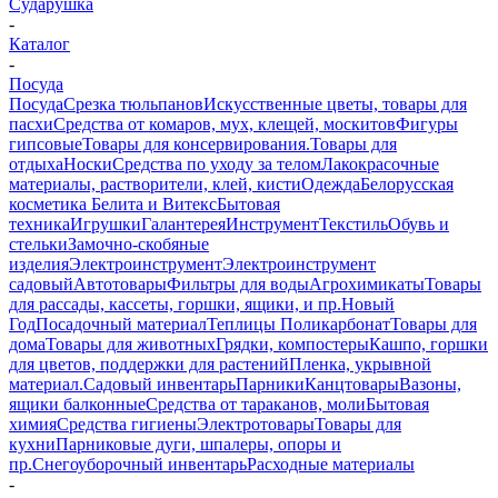
Сударушка
-
Каталог
-
Посуда
Посуда
Срезка тюльпанов
Искусственные цветы, товары для
пасхи
Средства от комаров, мух, клещей, москитов
Фигуры
гипсовые
Товары для консервирования.
Товары для
отдыха
Носки
Средства по уходу за телом
Лакокрасочные
материалы, растворители, клей, кисти
Одежда
Белорусская
косметика Белита и Витекс
Бытовая
техника
Игрушки
Галантерея
Инструмент
Текстиль
Обувь и
стельки
Замочно-скобяные
изделия
Электроинструмент
Электроинструмент
садовый
Автотовары
Фильтры для воды
Агрохимикаты
Товары
для рассады, кассеты, горшки, ящики, и пр.
Новый
Год
Посадочный материал
Теплицы Поликарбонат
Товары для
дома
Товары для животных
Грядки, компостеры
Кашпо, горшки
для цветов, поддержки для растений
Пленка, укрывной
материал.
Садовый инвентарь
Парники
Канцтовары
Вазоны,
ящики балконные
Средства от тараканов, моли
Бытовая
химия
Средства гигиены
Электротовары
Товары для
кухни
Парниковые дуги, шпалеры, опоры и
пр.
Снегоуборочный инвентарь
Расходные материалы
-