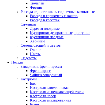
Тюльпан
Фрезия
Рассада однолетников, горшечные комнатные
Рассада в горшочках и кашпо
Рассада в кассетах
Саженцы
Деревья плодовые
Кустарники декоративные, цветущие
Кустарники ягодные
Хвойные
Семена овощей и цветов
Овощи
Цветы
Сидераты
Посуда
Заварники, френч-прессы
Френч-пресс
Чайник заварочный
Кастрюли
Бак
Кастрюля алюминиевая
Кастрюля из нержавеющей стали
Кастрюля набор
Кастрюля эмалированная
Ковш