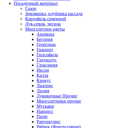
Посадочный материал
Газон
Земляника, клубника рассада
Картофель семенной
Лук-севок, чеснок
Многолетние цветы
Анемона
Бегония
Георгины
Гиацинт
Гипсофила
Гладиолус
Глоксиния
Иксия
Калла
Крокус
Лиатрис
Лилия
Луковичные Прочие
Многолетники прочие
Мускари
Нарцисс
Пион
Ранункулюс
Рябчик (Фритиллярия)