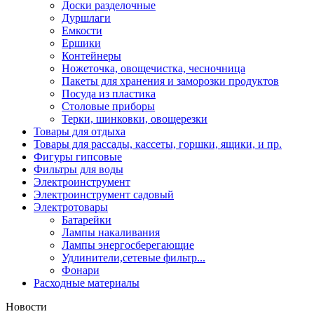
Доски разделочные
Дуршлаги
Емкости
Ершики
Контейнеры
Ножеточка, овощечистка, чесночница
Пакеты для хранения и заморозки продуктов
Посуда из пластика
Столовые приборы
Терки, шинковки, овощерезки
Товары для отдыха
Товары для рассады, кассеты, горшки, ящики, и пр.
Фигуры гипсовые
Фильтры для воды
Электроинструмент
Электроинструмент садовый
Электротовары
Батарейки
Лампы накаливания
Лампы энергосберегающие
Удлинители,сетевые фильтр...
Фонари
Расходные материалы
Новости