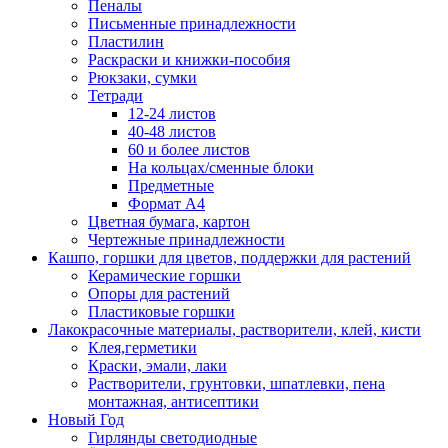
Пеналы
Письменные принадлежности
Пластилин
Раскраски и книжки-пособия
Рюкзаки, сумки
Тетради
12-24 листов
40-48 листов
60 и более листов
На кольцах/сменные блоки
Предметные
Формат А4
Цветная бумага, картон
Чертежные принадлежности
Кашпо, горшки для цветов, поддержки для растений
Керамические горшки
Опоры для растений
Пластиковые горшки
Лакокрасочные материалы, растворители, клей, кисти
Клея,герметики
Краски, эмали, лаки
Растворители, грунтовки, шпатлевки, пена
монтажная, антисептики
Новый Год
Гирлянды светодиодные