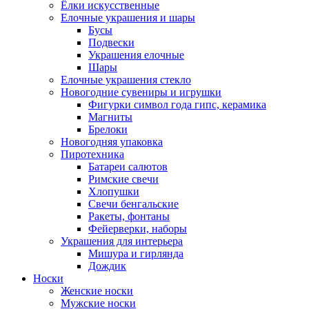
Ёлки искусственные
Елочные украшения и шары
Бусы
Подвески
Украшения елочные
Шары
Елочные украшения стекло
Новогодние сувениры и игрушки
Фигурки символ года гипс, керамика
Магниты
Брелоки
Новогодняя упаковка
Пиротехника
Батареи салютов
Римские свечи
Хлопушки
Свечи бенгальские
Ракеты, фонтаны
Фейерверки, наборы
Украшения для интерьера
Мишура и гирлянда
Дождик
Носки
Женские носки
Мужские носки