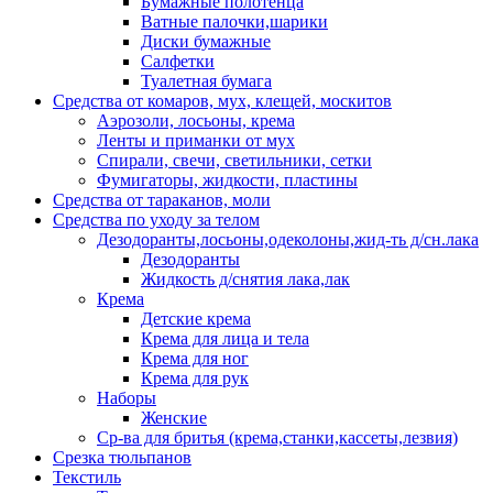
Бумажные полотенца
Ватные палочки,шарики
Диски бумажные
Салфетки
Туалетная бумага
Средства от комаров, мух, клещей, москитов
Аэрозоли, лосьоны, крема
Ленты и приманки от мух
Спирали, свечи, светильники, сетки
Фумигаторы, жидкости, пластины
Средства от тараканов, моли
Средства по уходу за телом
Дезодоранты,лосьоны,одеколоны,жид-ть д/сн.лака
Дезодоранты
Жидкость д/снятия лака,лак
Крема
Детские крема
Крема для лица и тела
Крема для ног
Крема для рук
Наборы
Женские
Ср-ва для бритья (крема,станки,кассеты,лезвия)
Срезка тюльпанов
Текстиль