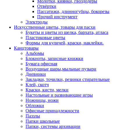
Молотки, киянки, гвоздодёры
Отвёртки
Пассатижи, длинногубцы, бокорезы
Прочий инструмент
Электроды
Искусственные цветы, товары для пасхи
Букеты и цветы из шелка, бархата, атласа
Пластиковые цветы
Формы для куличей, краски, наклейки.
Канцтовары
Альбомы
Блокноты, записные книжки
Бумага офисная
Воздушные шары,мыльные пузыри
Дневники
Закладки, точилки, резинки стирательные
Клей, скотч
Краски, кисти, мелки
Настольные и развивающие игры
Ножницы, ножи
Обложки
Офисные принадлежности
Паззлы
Папки школьные
Папки, системы архивации