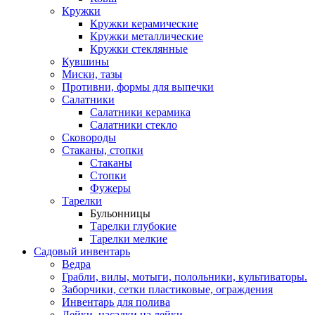
Кружки
Кружки керамические
Кружки металлические
Кружки стеклянные
Кувшины
Миски, тазы
Противни, формы для выпечки
Салатники
Салатники керамика
Салатники стекло
Сковороды
Стаканы, стопки
Стаканы
Стопки
Фужеры
Тарелки
Бульонницы
Тарелки глубокие
Тарелки мелкие
Садовый инвентарь
Ведра
Грабли, вилы, мотыги, полольники, культиваторы.
Заборчики, сетки пластиковые, ограждения
Инвентарь для полива
Лейки, насадки на лейки.