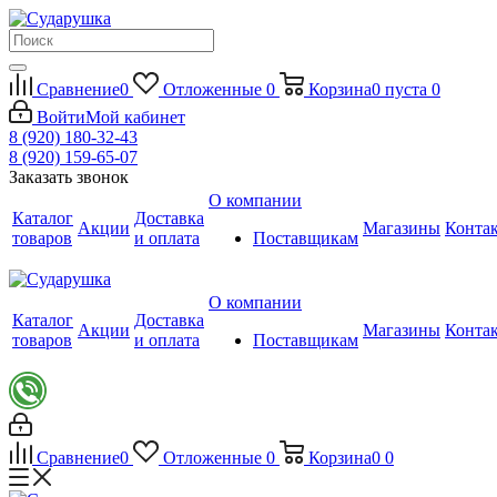
Сравнение
0
Отложенные
0
Корзина
0
пуста
0
Войти
Мой кабинет
8 (920) 180-32-43
8 (920) 159-65-07
Заказать звонок
О компании
Каталог
Доставка
Акции
Магазины
Конта
товаров
и оплата
Поставщикам
О компании
Каталог
Доставка
Акции
Магазины
Конта
товаров
и оплата
Поставщикам
Сравнение
0
Отложенные
0
Корзина
0
0