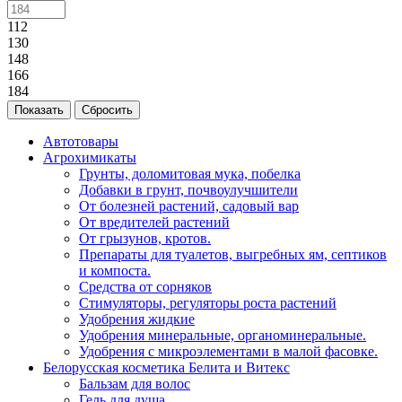
112
130
148
166
184
Сбросить
Автотовары
Агрохимикаты
Грунты, доломитовая мука, побелка
Добавки в грунт, почвоулучшители
От болезней растений, садовый вар
От вредителей растений
От грызунов, кротов.
Препараты для туалетов, выгребных ям, септиков
и компоста.
Средства от сорняков
Стимуляторы, регуляторы роста растений
Удобрения жидкие
Удобрения минеральные, органоминеральные.
Удобрения с микроэлементами в малой фасовке.
Белорусская косметика Белита и Витекс
Бальзам для волос
Гель для душа