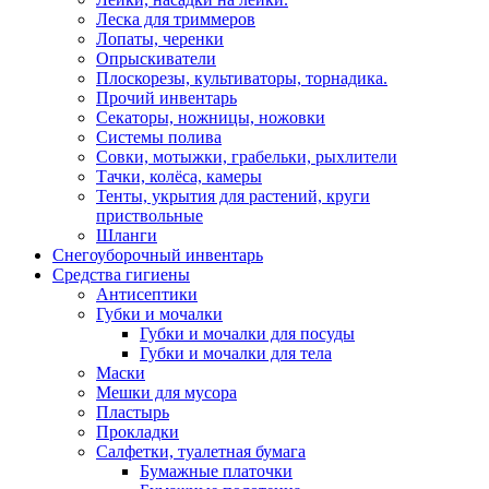
Леска для триммеров
Лопаты, черенки
Опрыскиватели
Плоскорезы, культиваторы, торнадика.
Прочий инвентарь
Секаторы, ножницы, ножовки
Системы полива
Совки, мотыжки, грабельки, рыхлители
Тачки, колёса, камеры
Тенты, укрытия для растений, круги
приствольные
Шланги
Снегоуборочный инвентарь
Средства гигиены
Антисептики
Губки и мочалки
Губки и мочалки для посуды
Губки и мочалки для тела
Маски
Мешки для мусора
Пластырь
Прокладки
Салфетки, туалетная бумага
Бумажные платочки