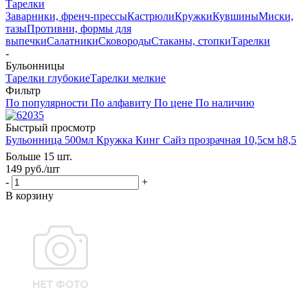
Тарелки
Заварники, френч-прессы
Кастрюли
Кружки
Кувшины
Миски,
тазы
Противни, формы для
выпечки
Салатники
Сковороды
Стаканы, стопки
Тарелки
-
Бульонницы
Тарелки глубокие
Тарелки мелкие
Фильтр
По популярности
По алфавиту
По цене
По наличию
Быстрый просмотр
Бульонница 500мл Кружка Кинг Сайз прозрачная 10,5см h8,5
Больше 15 шт.
149
руб.
/шт
-
+
В корзину