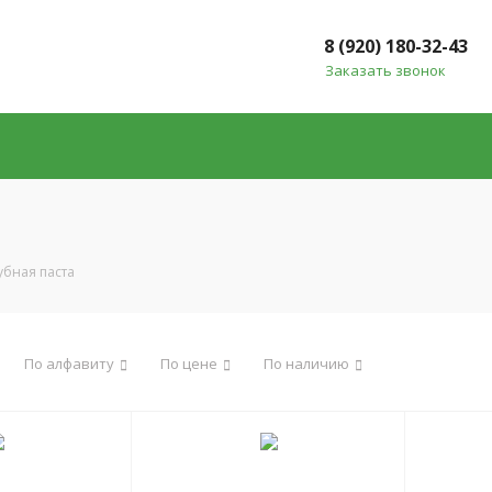
8 (920) 180-32-43
Заказать звонок
убная паста
По алфавиту
По цене
По наличию