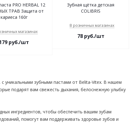
паста PRO HERBAL 12
Зубная щётка детская
ЫХ ТРАВ Защита от
COLIBRIS
кариеса 160г
В розничных магазинах
озничных магазинах
78
руб.
/шт
179
руб.
/шт
 уникальными зубными пастами от Belita-Vitex. В нашем
торые подарят вам свежесть дыхания, белоснежную улыбку
дных ингредиентов, чтобы обеспечить вашим зубам
едований, помогут вам поддерживать здоровье зубов и