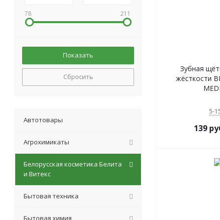
78
211
Зубная щёт
Сбросить
жёсткости B
MED
5-1
Автотовары
139
ру
Агрохимикаты
Белорусская косметика Белита
и Витекс
Бытовая техника
Бытовая химия