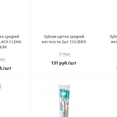
ка средней
Зубная щётка средней
Зуб
LACK CLEAN
жёсткости 2шт COLIBRIS
жес
IUM
5-15шт.
5шт.
131
руб.
/шт
б.
/шт