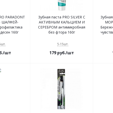
PRO PARADONT
Зубная паста PRO SILVER С
Зубная
- ШАЛФЕЙ-
АКТИВНЫМ КАЛЬЦИЕМ И
МОР
рофилактика
СЕРЕБРОМ антимикробная
Бережн
десен 160г
без фтора 160г
чувств
5шт.
5-15шт.
б.
/шт
179
руб.
/шт