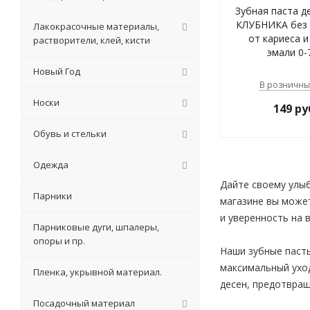
Зубная паста д
КЛУБНИКА без 
Лакокрасочные материалы,
от кариеса и
растворители, клей, кисти
эмали 0-
Новый Год
В розничны
Носки
149
ру
Обувь и стельки
Одежда
Дайте своему улыб
Парники
магазине вы может
и уверенность на в
Парниковые дуги, шпалеры,
опоры и пр.
Наши зубные паст
максимальный уход
Пленка, укрывной материал.
десен, предотвращ
Посадочный материал