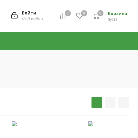
Войти
Корзина
0
0
0
0
Мой кабинет
пуста