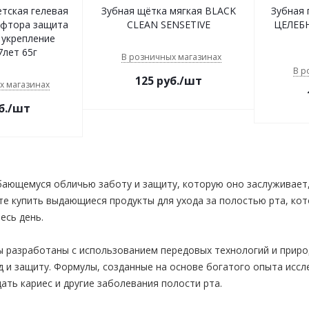
етская гелевая
Зубная щётка мягкая BLACK
Зубная 
фтора защита
CLEAN SENSETIVE
ЦЕЛЕБН
 укрепление
7лет 65г
В розничных магазинах
В р
125
руб.
/шт
х магазинах
б.
/шт
ающемуся обличью заботу и защиту, которую оно заслуживает, с
е купить выдающиеся продукты для ухода за полостью рта, ко
есь день.
ы разработаны с использованием передовых технологий и приро
 и защиту. Формулы, созданные на основе богатого опыта иссл
ать кариес и другие заболевания полости рта.