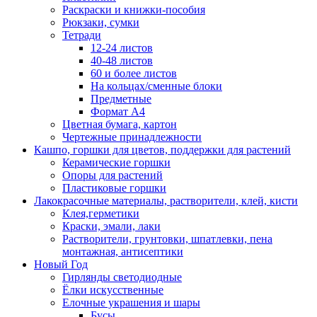
Раскраски и книжки-пособия
Рюкзаки, сумки
Тетради
12-24 листов
40-48 листов
60 и более листов
На кольцах/сменные блоки
Предметные
Формат А4
Цветная бумага, картон
Чертежные принадлежности
Кашпо, горшки для цветов, поддержки для растений
Керамические горшки
Опоры для растений
Пластиковые горшки
Лакокрасочные материалы, растворители, клей, кисти
Клея,герметики
Краски, эмали, лаки
Растворители, грунтовки, шпатлевки, пена
монтажная, антисептики
Новый Год
Гирлянды светодиодные
Ёлки искусственные
Елочные украшения и шары
Бусы