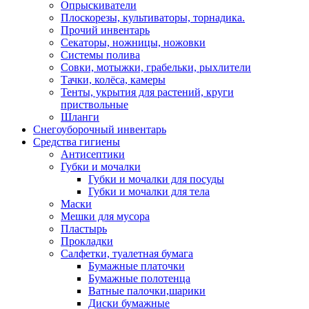
Опрыскиватели
Плоскорезы, культиваторы, торнадика.
Прочий инвентарь
Секаторы, ножницы, ножовки
Системы полива
Совки, мотыжки, грабельки, рыхлители
Тачки, колёса, камеры
Тенты, укрытия для растений, круги
приствольные
Шланги
Снегоуборочный инвентарь
Средства гигиены
Антисептики
Губки и мочалки
Губки и мочалки для посуды
Губки и мочалки для тела
Маски
Мешки для мусора
Пластырь
Прокладки
Салфетки, туалетная бумага
Бумажные платочки
Бумажные полотенца
Ватные палочки,шарики
Диски бумажные