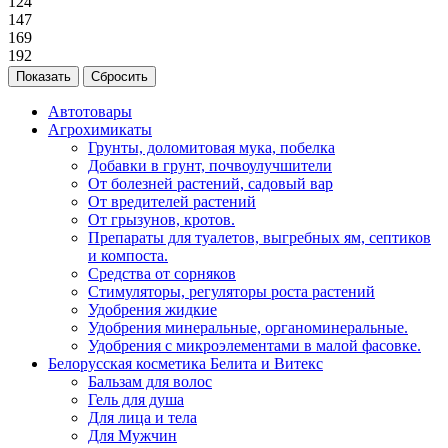
124
147
169
192
Сбросить
Автотовары
Агрохимикаты
Грунты, доломитовая мука, побелка
Добавки в грунт, почвоулучшители
От болезней растений, садовый вар
От вредителей растений
От грызунов, кротов.
Препараты для туалетов, выгребных ям, септиков
и компоста.
Средства от сорняков
Стимуляторы, регуляторы роста растений
Удобрения жидкие
Удобрения минеральные, органоминеральные.
Удобрения с микроэлементами в малой фасовке.
Белорусская косметика Белита и Витекс
Бальзам для волос
Гель для душа
Для лица и тела
Для Мужчин