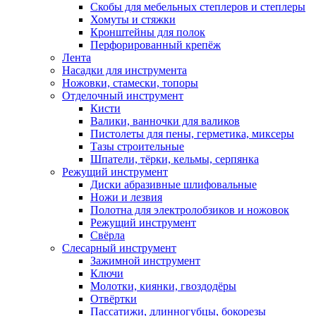
Скобы для мебельных степлеров и степлеры
Хомуты и стяжки
Кронштейны для полок
Перфорированный крепёж
Лента
Насадки для инструмента
Ножовки, стамески, топоры
Отделочный инструмент
Кисти
Валики, ванночки для валиков
Пистолеты для пены, герметика, миксеры
Тазы строительные
Шпатели, тёрки, кельмы, серпянка
Режущий инструмент
Диски абразивные шлифовальные
Ножи и лезвия
Полотна для электролобзиков и ножовок
Режущий инструмент
Свёрла
Слесарный инструмент
Зажимной инструмент
Ключи
Молотки, киянки, гвоздодёры
Отвёртки
Пассатижи, длинногубцы, бокорезы