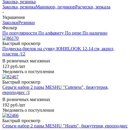
Заколка, резинка
Заколка, резинка
Маникюр, педикюр
Расчески, зеркала
-
Украшения
Заколки
Резинки
Фильтр
По популярности
По алфавиту
По цене
По наличию
Быстрый просмотр
Подвеска-брелок на сумку ЮНИLOOK 12-14 см, акрил,
пластик /12
В розничных магазинах
123
руб.
/шт
Уведомить о поступлении
Быстрый просмотр
Серьги набор 2 пары MESHU "Cuteness", бижутерия,
европодвес /3
В розничных магазинах
192
руб.
/шт
Уведомить о поступлении
Быстрый просмотр
Серьги набор 2 пары MESHU "Hearts", бижутерия, европодвес