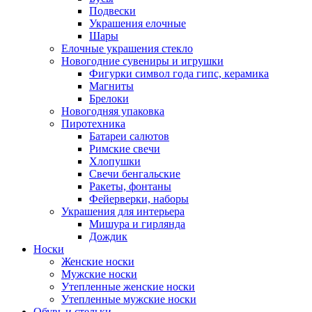
Подвески
Украшения елочные
Шары
Елочные украшения стекло
Новогодние сувениры и игрушки
Фигурки символ года гипс, керамика
Магниты
Брелоки
Новогодняя упаковка
Пиротехника
Батареи салютов
Римские свечи
Хлопушки
Свечи бенгальские
Ракеты, фонтаны
Фейерверки, наборы
Украшения для интерьера
Мишура и гирлянда
Дождик
Носки
Женские носки
Мужские носки
Утепленные женские носки
Утепленные мужские носки
Обувь и стельки