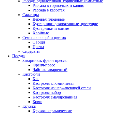
Рассада однолетников, горшечные комнатные
Рассада в горшочках и кашпо
Рассада в кассетах
Саженцы
Деревья плодовые
Кустарники декоративные, цветущие
Кустарники ягодные
Хвойные
Семена овощей и цветов
Овощи
Цветы
Сидераты
Посуда
Заварники, френч-прессы
Френч-пресс
Чайник заварочный
Кастрюли
Бак
Кастрюля алюминиевая
Кастрюля из нержавеющей стали
Кастрюля набор
Кастрюля эмалированная
Ковш
Кружки
Кружки керамические