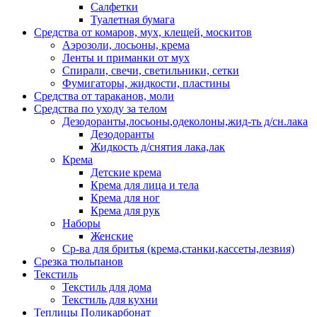
Салфетки
Туалетная бумага
Средства от комаров, мух, клещей, москитов
Аэрозоли, лосьоны, крема
Ленты и приманки от мух
Спирали, свечи, светильники, сетки
Фумигаторы, жидкости, пластины
Средства от тараканов, моли
Средства по уходу за телом
Дезодоранты,лосьоны,одеколоны,жид-ть д/сн.лака
Дезодоранты
Жидкость д/снятия лака,лак
Крема
Детские крема
Крема для лица и тела
Крема для ног
Крема для рук
Наборы
Женские
Ср-ва для бритья (крема,станки,кассеты,лезвия)
Срезка тюльпанов
Текстиль
Текстиль для дома
Текстиль для кухни
Теплицы Поликарбонат