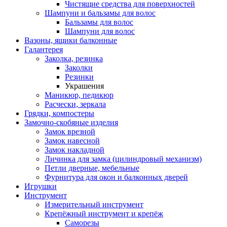
Чистящие средства для поверхностей
Шампуни и бальзамы для волос
Бальзамы для волос
Шампуни для волос
Вазоны, ящики балконные
Галантерея
Заколка, резинка
Заколки
Резинки
Украшения
Маникюр, педикюр
Расчески, зеркала
Грядки, компостеры
Замочно-скобяные изделия
Замок врезной
Замок навесной
Замок накладной
Личинка для замка (цилиндровый механизм)
Петли дверные, мебельные
Фурнитура для окон и балконных дверей
Игрушки
Инструмент
Измерительный инструмент
Крепёжный инструмент и крепёж
Саморезы