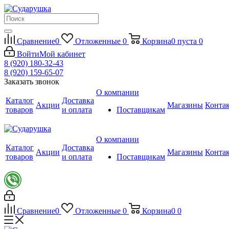
Сравнение
0
Отложенные
0
Корзина
0
пуста
0
Войти
Мой кабинет
8 (920) 180-32-43
8 (920) 159-65-07
Заказать звонок
О компании
Каталог
Доставка
Акции
Магазины
Конта
товаров
и оплата
Поставщикам
О компании
Каталог
Доставка
Акции
Магазины
Конта
товаров
и оплата
Поставщикам
Сравнение
0
Отложенные
0
Корзина
0
0