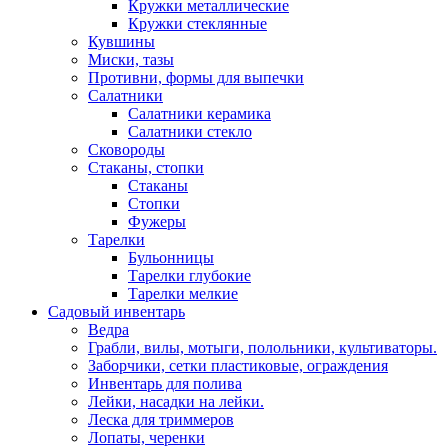
Кружки металлические
Кружки стеклянные
Кувшины
Миски, тазы
Противни, формы для выпечки
Салатники
Салатники керамика
Салатники стекло
Сковороды
Стаканы, стопки
Стаканы
Стопки
Фужеры
Тарелки
Бульонницы
Тарелки глубокие
Тарелки мелкие
Садовый инвентарь
Ведра
Грабли, вилы, мотыги, полольники, культиваторы.
Заборчики, сетки пластиковые, ограждения
Инвентарь для полива
Лейки, насадки на лейки.
Леска для триммеров
Лопаты, черенки