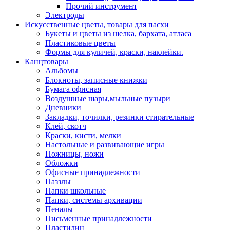
Прочий инструмент
Электроды
Искусственные цветы, товары для пасхи
Букеты и цветы из шелка, бархата, атласа
Пластиковые цветы
Формы для куличей, краски, наклейки.
Канцтовары
Альбомы
Блокноты, записные книжки
Бумага офисная
Воздушные шары,мыльные пузыри
Дневники
Закладки, точилки, резинки стирательные
Клей, скотч
Краски, кисти, мелки
Настольные и развивающие игры
Ножницы, ножи
Обложки
Офисные принадлежности
Паззлы
Папки школьные
Папки, системы архивации
Пеналы
Письменные принадлежности
Пластилин