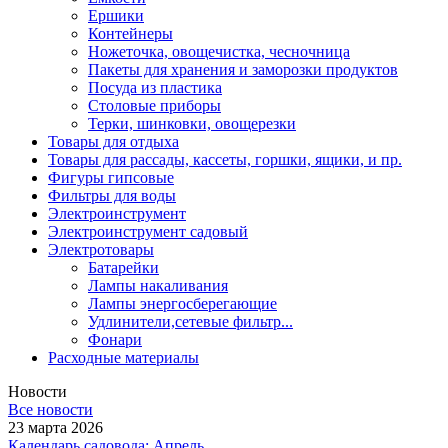
Ершики
Контейнеры
Ножеточка, овощечистка, чесночница
Пакеты для хранения и заморозки продуктов
Посуда из пластика
Столовые приборы
Терки, шинковки, овощерезки
Товары для отдыха
Товары для рассады, кассеты, горшки, ящики, и пр.
Фигуры гипсовые
Фильтры для воды
Электроинструмент
Электроинструмент садовый
Электротовары
Батарейки
Лампы накаливания
Лампы энергосберегающие
Удлинители,сетевые фильтр...
Фонари
Расходные материалы
Новости
Все новости
23 марта 2026
Календарь садовода: Апрель