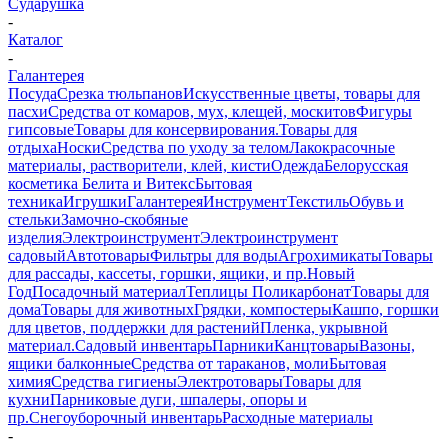
Сударушка
-
Каталог
-
Галантерея
Посуда
Срезка тюльпанов
Искусственные цветы, товары для
пасхи
Средства от комаров, мух, клещей, москитов
Фигуры
гипсовые
Товары для консервирования.
Товары для
отдыха
Носки
Средства по уходу за телом
Лакокрасочные
материалы, растворители, клей, кисти
Одежда
Белорусская
косметика Белита и Витекс
Бытовая
техника
Игрушки
Галантерея
Инструмент
Текстиль
Обувь и
стельки
Замочно-скобяные
изделия
Электроинструмент
Электроинструмент
садовый
Автотовары
Фильтры для воды
Агрохимикаты
Товары
для рассады, кассеты, горшки, ящики, и пр.
Новый
Год
Посадочный материал
Теплицы Поликарбонат
Товары для
дома
Товары для животных
Грядки, компостеры
Кашпо, горшки
для цветов, поддержки для растений
Пленка, укрывной
материал.
Садовый инвентарь
Парники
Канцтовары
Вазоны,
ящики балконные
Средства от тараканов, моли
Бытовая
химия
Средства гигиены
Электротовары
Товары для
кухни
Парниковые дуги, шпалеры, опоры и
пр.
Снегоуборочный инвентарь
Расходные материалы
-