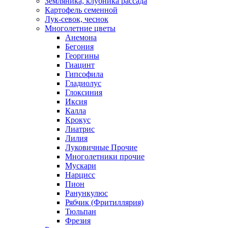
Земляника, клубника рассада
Картофель семенной
Лук-севок, чеснок
Многолетние цветы
Анемона
Бегония
Георгины
Гиацинт
Гипсофила
Гладиолус
Глоксиния
Иксия
Калла
Крокус
Лиатрис
Лилия
Луковичные Прочие
Многолетники прочие
Мускари
Нарцисс
Пион
Ранункулюс
Рябчик (Фритиллярия)
Тюльпан
Фрезия