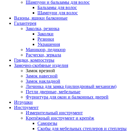
Шампуни и бальзамы для волос
Бальзамы для волос
Шампуни для волос
Вазоны, ящики балконные
Галантерея
Заколка, резинка
Заколки
Резинки
Украшения
Маникюр, педикюр
Расчески, зеркала
Грядки, компостеры
Замочно-скобяные изделия
Замок врезной
Замок навесной
Замок накладной
Личинка для замка (цилиндровый механизм)
Петли дверные, мебельные
Фурнитура для окон и балконных дверей
Игрушки
Инструмент
Измерительный инструмент
Крепёжный инструмент и крепёж
Саморезы
Скобы для мебельных степлеров и степлеры