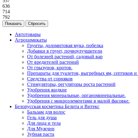
557
636
714
792
Сбросить
Автотовары
Агрохимикаты
Грунты, доломитовая мука, побелка
Добавки в грунт, почвоулучшители
От болезней растений, садовый вар
От вредителей растений
От грызунов, кротов.
Препараты для туалетов, выгребных ям, септиков и
Средства от сорняков
Стимуляторы, регуляторы роста растений
Удобрения жидкие
Удобрения минеральные, органоминеральные.
Удобрения с микроэлементами в малой фасовке.
Белорусская косметика Белита и Витекс
Бальзам для волос
Гель для душа
Для лица и тела
Для Мужчин
Зубная паста