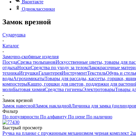
Вконтакте
Одноклассники
Замок врезной
Сударушка
-
Каталог
-
Замочно-скобяные изделия
Посуда
Срезка тюльпанов
Искусственные цветы, товары для па
отдыха
Носки
Средства по уходу за телом
Лакокрасочные материа
техника
Игрушки
Галантерея
Инструмент
Текстиль
Обувь и стель
воды
Агрохимикаты
Товары для рассады, кассеты, горшки, ящик
компостеры
Кашпо, горшки для цветов, поддержки для растени
моли
Бытовая химия
Средства гигиены
Электротовары
Товары д
-
Замок врезной
Замок навесной
Замок накладной
Личинка для замка (цилиндро
Фильтр
По популярности
По алфавиту
По цене
По наличию
Быстрый просмотр
Ручка на планке с пружинным механизмом черная комплект 2ш