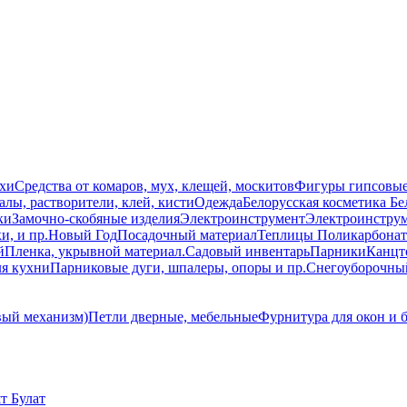
схи
Средства от комаров, мух, клещей, москитов
Фигуры гипсовы
лы, растворители, клей, кисти
Одежда
Белорусская косметика Бе
ки
Замочно-скобяные изделия
Электроинструмент
Электроинструм
и, и пр.
Новый Год
Посадочный материал
Теплицы Поликарбонат
й
Пленка, укрывной материал.
Садовый инвентарь
Парники
Канцт
ля кухни
Парниковые дуги, шпалеры, опоры и пр.
Снегоуборочны
вый механизм)
Петли дверные, мебельные
Фурнитура для окон и 
т Булат