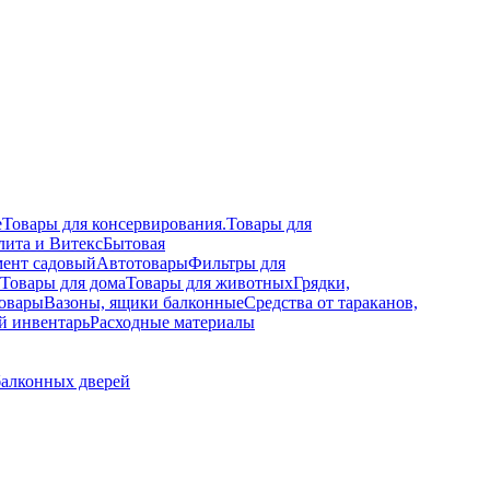
е
Товары для консервирования.
Товары для
лита и Витекс
Бытовая
ент садовый
Автотовары
Фильтры для
Товары для дома
Товары для животных
Грядки,
овары
Вазоны, ящики балконные
Средства от тараканов,
й инвентарь
Расходные материалы
балконных дверей