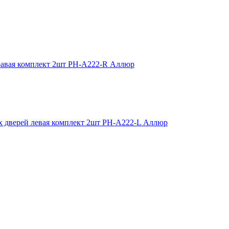
правая комплект 2шт РН-А222-R Аллюр
х дверей левая комплект 2шт РН-А222-L Аллюр