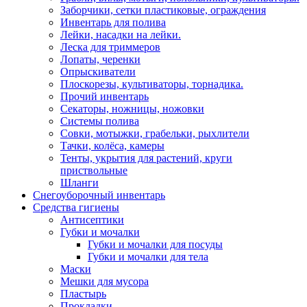
Заборчики, сетки пластиковые, ограждения
Инвентарь для полива
Лейки, насадки на лейки.
Леска для триммеров
Лопаты, черенки
Опрыскиватели
Плоскорезы, культиваторы, торнадика.
Прочий инвентарь
Секаторы, ножницы, ножовки
Системы полива
Совки, мотыжки, грабельки, рыхлители
Тачки, колёса, камеры
Тенты, укрытия для растений, круги
приствольные
Шланги
Снегоуборочный инвентарь
Средства гигиены
Антисептики
Губки и мочалки
Губки и мочалки для посуды
Губки и мочалки для тела
Маски
Мешки для мусора
Пластырь
Прокладки