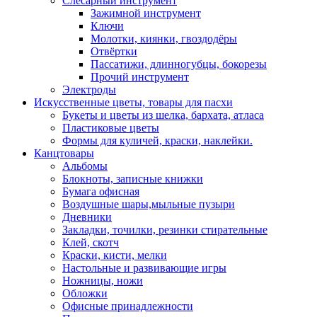
Слесарный инструмент
Зажимной инструмент
Ключи
Молотки, киянки, гвоздодёры
Отвёртки
Пассатижи, длинногубцы, бокорезы
Прочий инструмент
Электроды
Искусственные цветы, товары для пасхи
Букеты и цветы из шелка, бархата, атласа
Пластиковые цветы
Формы для куличей, краски, наклейки.
Канцтовары
Альбомы
Блокноты, записные книжки
Бумага офисная
Воздушные шары,мыльные пузыри
Дневники
Закладки, точилки, резинки стирательные
Клей, скотч
Краски, кисти, мелки
Настольные и развивающие игры
Ножницы, ножи
Обложки
Офисные принадлежности