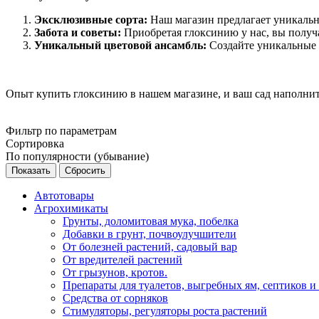
Эксклюзивные сорта:
Наш магазин предлагает уникальны
Забота и советы:
Приобретая глоксинию у нас, вы получае
Уникальный цветовой ансамбль:
Создайте уникальные 
Опыт купить глоксинию в нашем магазине, и ваш сад наполнит
Фильтр по параметрам
Сортировка
По популярности (убывание)
Сбросить
Автотовары
Агрохимикаты
Грунты, доломитовая мука, побелка
Добавки в грунт, почвоулучшители
От болезней растений, садовый вар
От вредителей растений
От грызунов, кротов.
Препараты для туалетов, выгребных ям, септиков и
Средства от сорняков
Стимуляторы, регуляторы роста растений