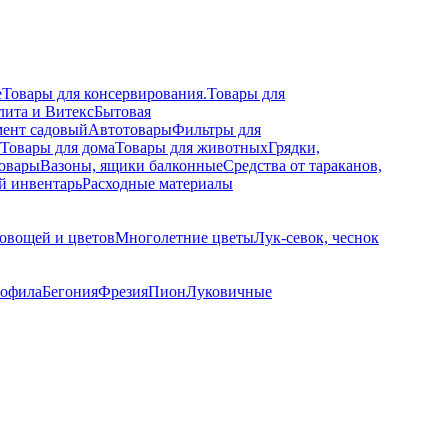
е
Товары для консервирования.
Товары для
лита и Витекс
Бытовая
ент садовый
Автотовары
Фильтры для
Товары для дома
Товары для животных
Грядки,
овары
Вазоны, ящики балконные
Средства от тараканов,
й инвентарь
Расходные материалы
овощей и цветов
Многолетние цветы
Лук-севок, чеснок
софила
Бегония
Фрезия
Пион
Луковичные