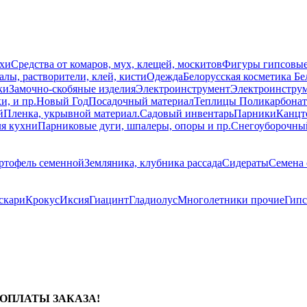
схи
Средства от комаров, мух, клещей, москитов
Фигуры гипсовы
лы, растворители, клей, кисти
Одежда
Белорусская косметика Бе
ки
Замочно-скобяные изделия
Электроинструмент
Электроинструм
и, и пр.
Новый Год
Посадочный материал
Теплицы Поликарбонат
й
Пленка, укрывной материал.
Садовый инвентарь
Парники
Канцт
ля кухни
Парниковые дуги, шпалеры, опоры и пр.
Снегоуборочны
ртофель семенной
Земляника, клубника рассада
Сидераты
Семена 
скари
Крокус
Иксия
Гиацинт
Гладиолус
Многолетники прочие
Гип
% ОПЛАТЫ ЗАКАЗА!