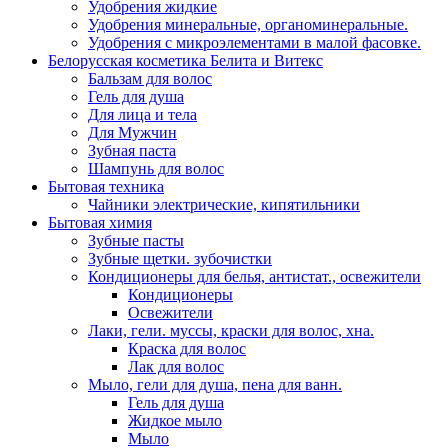
Удобрения жидкие
Удобрения минеральные, органоминеральные.
Удобрения с микроэлементами в малой фасовке.
Белорусская косметика Белита и Витекс
Бальзам для волос
Гель для душа
Для лица и тела
Для Мужчин
Зубная паста
Шампунь для волос
Бытовая техника
Чайники электрические, кипятильники
Бытовая химия
Зубные пасты
Зубные щетки. зубочистки
Кондиционеры для белья, антистат., освежители
Кондиционеры
Освежители
Лаки, гели. муссы, краски для волос, хна.
Краска для волос
Лак для волос
Мыло, гели для душа, пена для ванн.
Гель для душа
Жидкое мыло
Мыло