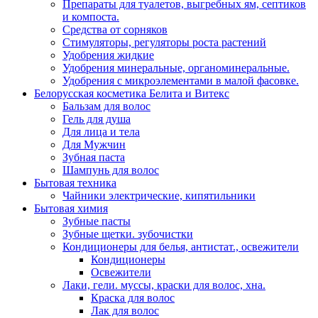
Препараты для туалетов, выгребных ям, септиков
и компоста.
Средства от сорняков
Стимуляторы, регуляторы роста растений
Удобрения жидкие
Удобрения минеральные, органоминеральные.
Удобрения с микроэлементами в малой фасовке.
Белорусская косметика Белита и Витекс
Бальзам для волос
Гель для душа
Для лица и тела
Для Мужчин
Зубная паста
Шампунь для волос
Бытовая техника
Чайники электрические, кипятильники
Бытовая химия
Зубные пасты
Зубные щетки. зубочистки
Кондиционеры для белья, антистат., освежители
Кондиционеры
Освежители
Лаки, гели. муссы, краски для волос, хна.
Краска для волос
Лак для волос