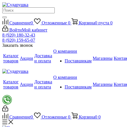
Сравнение
0
Отложенные
0
Корзина
0
пуста
0
Войти
Мой кабинет
8 (920) 180-32-43
8 (920) 159-65-07
Заказать звонок
О компании
Каталог
Доставка
Акции
Магазины
Конта
товаров
и оплата
Поставщикам
О компании
Каталог
Доставка
Акции
Магазины
Конта
товаров
и оплата
Поставщикам
Сравнение
0
Отложенные
0
Корзина
0
0