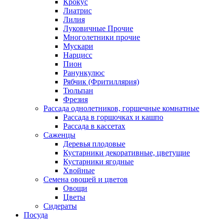
Крокус
Лиатрис
Лилия
Луковичные Прочие
Многолетники прочие
Мускари
Нарцисс
Пион
Ранункулюс
Рябчик (Фритиллярия)
Тюльпан
Фрезия
Рассада однолетников, горшечные комнатные
Рассада в горшочках и кашпо
Рассада в кассетах
Саженцы
Деревья плодовые
Кустарники декоративные, цветущие
Кустарники ягодные
Хвойные
Семена овощей и цветов
Овощи
Цветы
Сидераты
Посуда