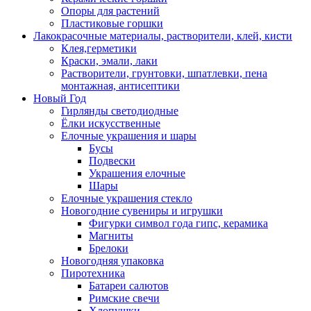
Опоры для растений
Пластиковые горшки
Лакокрасочные материалы, растворители, клей, кисти
Клея,герметики
Краски, эмали, лаки
Растворители, грунтовки, шпатлевки, пена
монтажная, антисептики
Новый Год
Гирлянды светодиодные
Ёлки искусственные
Елочные украшения и шары
Бусы
Подвески
Украшения елочные
Шары
Елочные украшения стекло
Новогодние сувениры и игрушки
Фигурки символ года гипс, керамика
Магниты
Брелоки
Новогодняя упаковка
Пиротехника
Батареи салютов
Римские свечи
Хлопушки