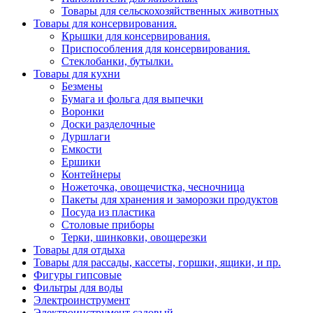
Товары для сельскохозяйственных животных
Товары для консервирования.
Крышки для консервирования.
Приспособления для консервирования.
Стеклобанки, бутылки.
Товары для кухни
Безмены
Бумага и фольга для выпечки
Воронки
Доски разделочные
Дуршлаги
Емкости
Ершики
Контейнеры
Ножеточка, овощечистка, чесночница
Пакеты для хранения и заморозки продуктов
Посуда из пластика
Столовые приборы
Терки, шинковки, овощерезки
Товары для отдыха
Товары для рассады, кассеты, горшки, ящики, и пр.
Фигуры гипсовые
Фильтры для воды
Электроинструмент
Электроинструмент садовый