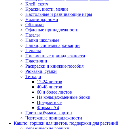
Клей, скотч
Краски, кисти, мелки
Настольные и развивающие игры
Ножницы, ножи
Обложки
Офисные принадлежности
Паззлы
Папки школьные
Папки, системы архивации
Пеналы
Письменные принадлежности
Пластилин
Раскраски и книжки-пособия
Рюкзаки, сумки
Тетради
12-24 листов
40-48 листов
60 и более листов
На кольцах/сменные блоки
Предметные
Формат А4
Цветная бумага, картон
Чертежные принадлежности
Кашпо, горшки для цветов, поддержки для растений
Керамические горшки