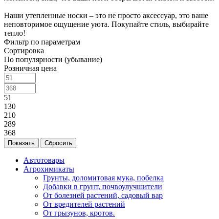
Наши утепленные носки – это не просто аксессуар, это ваше
неповторимое ощущение уюта. Покупайте стиль, выбирайте
тепло!
Фильтр по параметрам
Сортировка
По популярности (убывание)
Розничная цена
51
130
210
289
368
Сбросить
Автотовары
Агрохимикаты
Грунты, доломитовая мука, побелка
Добавки в грунт, почвоулучшители
От болезней растений, садовый вар
От вредителей растений
От грызунов, кротов.