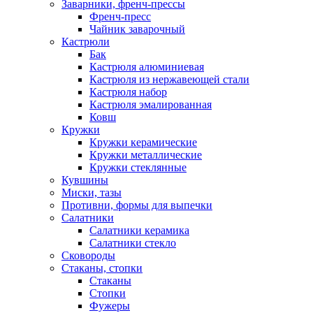
Заварники, френч-прессы
Френч-пресс
Чайник заварочный
Кастрюли
Бак
Кастрюля алюминиевая
Кастрюля из нержавеющей стали
Кастрюля набор
Кастрюля эмалированная
Ковш
Кружки
Кружки керамические
Кружки металлические
Кружки стеклянные
Кувшины
Миски, тазы
Противни, формы для выпечки
Салатники
Салатники керамика
Салатники стекло
Сковороды
Стаканы, стопки
Стаканы
Стопки
Фужеры