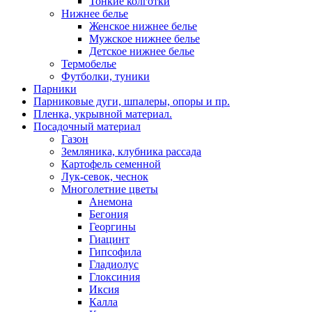
Тонкие колготки
Нижнее белье
Женское нижнее белье
Мужское нижнее белье
Детское нижнее белье
Термобелье
Футболки, туники
Парники
Парниковые дуги, шпалеры, опоры и пр.
Пленка, укрывной материал.
Посадочный материал
Газон
Земляника, клубника рассада
Картофель семенной
Лук-севок, чеснок
Многолетние цветы
Анемона
Бегония
Георгины
Гиацинт
Гипсофила
Гладиолус
Глоксиния
Иксия
Калла