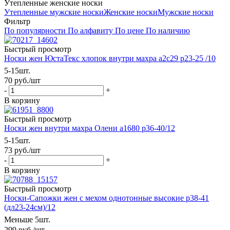
Утепленные женские носки
Утепленные мужские носки
Женские носки
Мужские носки
Фильтр
По популярности
По алфавиту
По цене
По наличию
Быстрый просмотр
Носки жен ЮстаТекс хлопок внутри махра а2с29 р23-25 /10
5-15шт.
70
руб.
/шт
-
+
В корзину
Быстрый просмотр
Носки жен внутри махра Олени а1680 р36-40/12
5-15шт.
73
руб.
/шт
-
+
В корзину
Быстрый просмотр
Носки-Сапожки жен с мехом однотонные высокие р38-41
(дл23-24см)/12
Меньше 5шт.
299
руб.
/шт