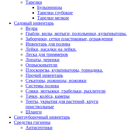
Тарелки
Бульонницы
Тарелки глубокие
Тарелки мелкие
Садовый инвентарь
Ведра
Грабли, вилы, мотыги, полольники, культиваторы.
Заборчики, сетки пластиковые, ограждения
Инвентарь для полива
Лейки, насадки на лейки.
Леска для триммеров
Лопаты, черенки
Опрыскиватели
Плоскорезы, культиваторы, торнадика.
Прочий инвентарь
Секаторы, ножницы, ножовки
Системы полива
Совки, мотыжки, грабельки, рыхлители
Тачки, колёса, камеры
Тенты, укрытия для растений, круги
приствольные
Шланги
Снегоуборочный инвентарь
Средства гигиены
Антисептики