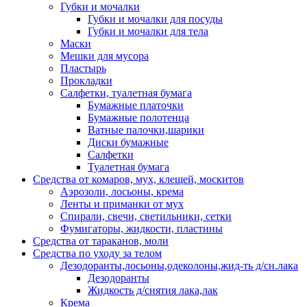
Губки и мочалки
Губки и мочалки для посуды
Губки и мочалки для тела
Маски
Мешки для мусора
Пластырь
Прокладки
Салфетки, туалетная бумага
Бумажные платочки
Бумажные полотенца
Ватные палочки,шарики
Диски бумажные
Салфетки
Туалетная бумага
Средства от комаров, мух, клещей, москитов
Аэрозоли, лосьоны, крема
Ленты и приманки от мух
Спирали, свечи, светильники, сетки
Фумигаторы, жидкости, пластины
Средства от тараканов, моли
Средства по уходу за телом
Дезодоранты,лосьоны,одеколоны,жид-ть д/сн.лака
Дезодоранты
Жидкость д/снятия лака,лак
Крема