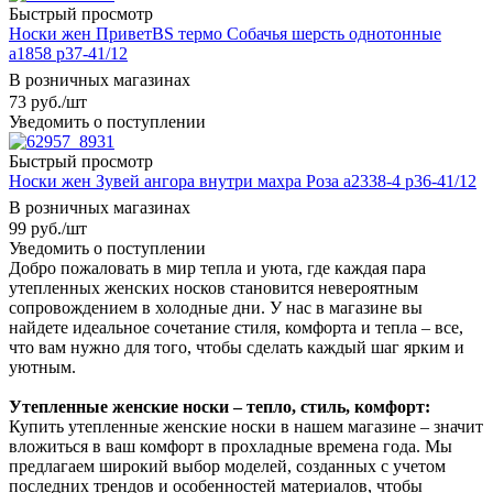
Быстрый просмотр
Носки жен ПриветBS термо Собачья шерсть однотонные
а1858 р37-41/12
В розничных магазинах
73
руб.
/шт
Уведомить о поступлении
Быстрый просмотр
Носки жен Зувей ангора внутри махра Роза а2338-4 р36-41/12
В розничных магазинах
99
руб.
/шт
Уведомить о поступлении
Добро пожаловать в мир тепла и уюта, где каждая пара
утепленных женских носков становится невероятным
сопровождением в холодные дни. У нас в магазине вы
найдете идеальное сочетание стиля, комфорта и тепла – все,
что вам нужно для того, чтобы сделать каждый шаг ярким и
уютным.
Утепленные женские носки – тепло, стиль, комфорт:
Купить утепленные женские носки в нашем магазине – значит
вложиться в ваш комфорт в прохладные времена года. Мы
предлагаем широкий выбор моделей, созданных с учетом
последних трендов и особенностей материалов, чтобы