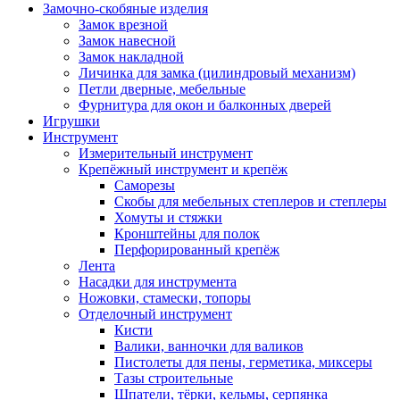
Замочно-скобяные изделия
Замок врезной
Замок навесной
Замок накладной
Личинка для замка (цилиндровый механизм)
Петли дверные, мебельные
Фурнитура для окон и балконных дверей
Игрушки
Инструмент
Измерительный инструмент
Крепёжный инструмент и крепёж
Саморезы
Скобы для мебельных степлеров и степлеры
Хомуты и стяжки
Кронштейны для полок
Перфорированный крепёж
Лента
Насадки для инструмента
Ножовки, стамески, топоры
Отделочный инструмент
Кисти
Валики, ванночки для валиков
Пистолеты для пены, герметика, миксеры
Тазы строительные
Шпатели, тёрки, кельмы, серпянка