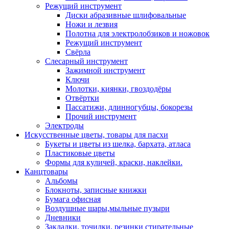
Режущий инструмент
Диски абразивные шлифовальные
Ножи и лезвия
Полотна для электролобзиков и ножовок
Режущий инструмент
Свёрла
Слесарный инструмент
Зажимной инструмент
Ключи
Молотки, киянки, гвоздодёры
Отвёртки
Пассатижи, длинногубцы, бокорезы
Прочий инструмент
Электроды
Искусственные цветы, товары для пасхи
Букеты и цветы из шелка, бархата, атласа
Пластиковые цветы
Формы для куличей, краски, наклейки.
Канцтовары
Альбомы
Блокноты, записные книжки
Бумага офисная
Воздушные шары,мыльные пузыри
Дневники
Закладки, точилки, резинки стирательные