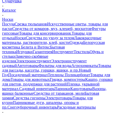
Сударушка
-
Каталог
-
Носки
Посуда
Срезка тюльпанов
Искусственные цветы, товары для
пасхи
Средства от комаров, мух, клещей, москитов
Фигуры
гипсовые
Товары для консервирования.
Товары для
отдыха
Носки
Средства по уходу за телом
Лакокрасочные
материалы, растворители, клей, кисти
Одежда
Белорусская
косметика Белита и Витекс
Бытовая
техника
Игрушки
Галантерея
Инструмент
Текстиль
Обувь и
стельки
Замочно-скобяные
изделия
Электроинструмент
Электроинструмент
садовый
Автотовары
Фильтры для воды
Агрохимикаты
Товары
для рассады, кассеты, горшки, ящики, и пр.
Новый
Год
Посадочный материал
Теплицы Поликарбонат
Товары для
дома
Товары для животных
Грядки, компостеры
Кашпо, горшки
для цветов, поддержки для растений
Пленка, укрывной
материал.
Садовый инвентарь
Парники
Канцтовары
Вазоны,
ящики балконные
Средства от тараканов, моли
Бытовая
химия
Средства гигиены
Электротовары
Товары для
кухни
Парниковые дуги, шпалеры, опоры и
пр.
Снегоуборочный инвентарь
Расходные материалы
-