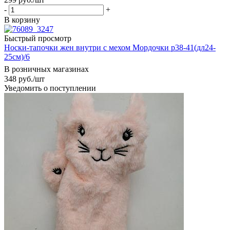
-
+
В корзину
Быстрый просмотр
Носки-тапочки жен внутри с мехом Мордочки р38-41(дл24-
25см)/6
В розничных магазинах
348
руб.
/шт
Уведомить о поступлении