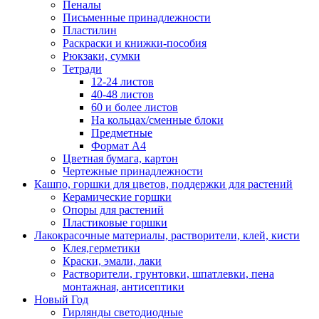
Пеналы
Письменные принадлежности
Пластилин
Раскраски и книжки-пособия
Рюкзаки, сумки
Тетради
12-24 листов
40-48 листов
60 и более листов
На кольцах/сменные блоки
Предметные
Формат А4
Цветная бумага, картон
Чертежные принадлежности
Кашпо, горшки для цветов, поддержки для растений
Керамические горшки
Опоры для растений
Пластиковые горшки
Лакокрасочные материалы, растворители, клей, кисти
Клея,герметики
Краски, эмали, лаки
Растворители, грунтовки, шпатлевки, пена
монтажная, антисептики
Новый Год
Гирлянды светодиодные