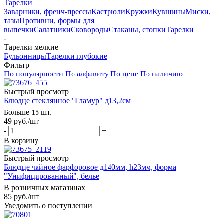
Тарелки
Заварники, френч-прессы
Кастрюли
Кружки
Кувшины
Миски,
тазы
Противни, формы для
выпечки
Салатники
Сковороды
Стаканы, стопки
Тарелки
-
Тарелки мелкие
Бульонницы
Тарелки глубокие
Фильтр
По популярности
По алфавиту
По цене
По наличию
Быстрый просмотр
Блюдце стеклянное "Гламур" д13,2см
Больше 15 шт.
49
руб.
/шт
-
+
В корзину
Быстрый просмотр
Блюдце чайное фарфоровое д140мм, h23мм, форма
"Унифицированный", белье
В розничных магазинах
85
руб.
/шт
Уведомить о поступлении