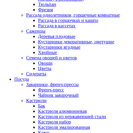
Тюльпан
Фрезия
Рассада однолетников, горшечные комнатные
Рассада в горшочках и кашпо
Рассада в кассетах
Саженцы
Деревья плодовые
Кустарники декоративные, цветущие
Кустарники ягодные
Хвойные
Семена овощей и цветов
Овощи
Цветы
Сидераты
Посуда
Заварники, френч-прессы
Френч-пресс
Чайник заварочный
Кастрюли
Бак
Кастрюля алюминиевая
Кастрюля из нержавеющей стали
Кастрюля набор
Кастрюля эмалированная
Ковш