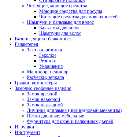
Стиральные порошки
Чистящие, моющие средства
Моющие средства для посуды
Чистящие средства для поверхностей
Шампуни и бальзамы для волос
Бальзамы для волос
Шампуни для волос
Вазоны, ящики балконные
Галантерея
Заколка, резинка
Заколки
Резинки
Украшения
Маникюр, педикюр
Расчески, зеркала
Грядки, компостеры
Замочно-скобяные изделия
Замок врезной
Замок навесной
Замок накладной
Личинка для замка (цилиндровый механизм)
Петли дверные, мебельные
Фурнитура для окон и балконных дверей
Игрушки
Инструмент