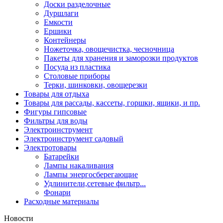
Доски разделочные
Дуршлаги
Емкости
Ершики
Контейнеры
Ножеточка, овощечистка, чесночница
Пакеты для хранения и заморозки продуктов
Посуда из пластика
Столовые приборы
Терки, шинковки, овощерезки
Товары для отдыха
Товары для рассады, кассеты, горшки, ящики, и пр.
Фигуры гипсовые
Фильтры для воды
Электроинструмент
Электроинструмент садовый
Электротовары
Батарейки
Лампы накаливания
Лампы энергосберегающие
Удлинители,сетевые фильтр...
Фонари
Расходные материалы
Новости