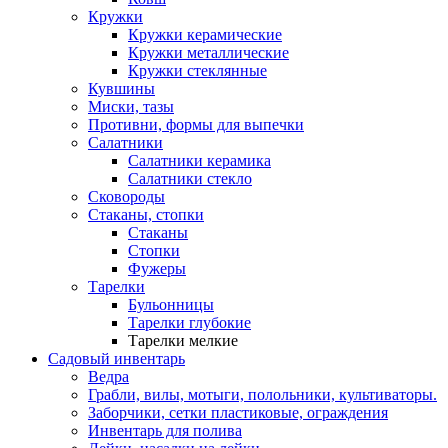
Кружки
Кружки керамические
Кружки металлические
Кружки стеклянные
Кувшины
Миски, тазы
Противни, формы для выпечки
Салатники
Салатники керамика
Салатники стекло
Сковороды
Стаканы, стопки
Стаканы
Стопки
Фужеры
Тарелки
Бульонницы
Тарелки глубокие
Тарелки мелкие
Садовый инвентарь
Ведра
Грабли, вилы, мотыги, полольники, культиваторы.
Заборчики, сетки пластиковые, ограждения
Инвентарь для полива