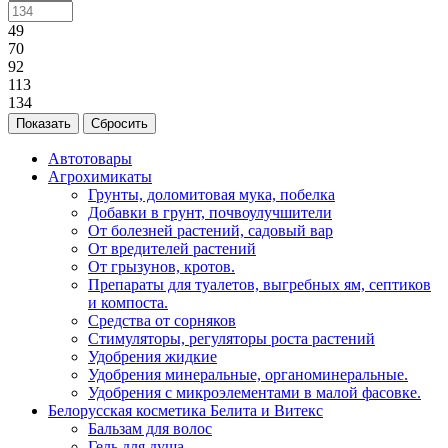
49
70
92
113
134
Сбросить
Автотовары
Агрохимикаты
Грунты, доломитовая мука, побелка
Добавки в грунт, почвоулучшители
От болезней растений, садовый вар
От вредителей растений
От грызунов, кротов.
Препараты для туалетов, выгребных ям, септиков
и компоста.
Средства от сорняков
Стимуляторы, регуляторы роста растений
Удобрения жидкие
Удобрения минеральные, органоминеральные.
Удобрения с микроэлементами в малой фасовке.
Белорусская косметика Белита и Витекс
Бальзам для волос
Гель для душа