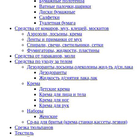
Бумажные полотенца
Ватные палочки,шарики
Диски бумажные
Салфетки
Туалетная бумага
Средства от комаров, мух, клещей, москитов
Аэрозоли, лосьоны, крема
Ленты и приманки от мух
Спирали, свечи, светильники, сетки
Фумигаторы, жидкости, пластины
Средства от тараканов, моли
Средства по уходу за телом
Дезодоранты,лосьоны,одеколоны,жид-ть д/сн.лака
Дезодоранты
Жидкость д/снятия лака,лак
Крема
Детские крема
Крема для лица и тела
Крема для ног
Крема для рук
Наборы
Женские
Ср-ва для бритья (крема,станки,кассеты,лезвия)
Срезка тюльпанов
Текстиль