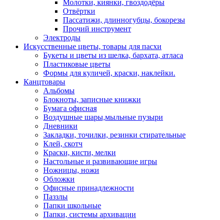
Молотки, киянки, гвоздодёры
Отвёртки
Пассатижи, длинногубцы, бокорезы
Прочий инструмент
Электроды
Искусственные цветы, товары для пасхи
Букеты и цветы из шелка, бархата, атласа
Пластиковые цветы
Формы для куличей, краски, наклейки.
Канцтовары
Альбомы
Блокноты, записные книжки
Бумага офисная
Воздушные шары,мыльные пузыри
Дневники
Закладки, точилки, резинки стирательные
Клей, скотч
Краски, кисти, мелки
Настольные и развивающие игры
Ножницы, ножи
Обложки
Офисные принадлежности
Паззлы
Папки школьные
Папки, системы архивации