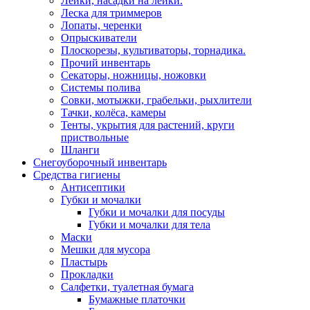
Лейки, насадки на лейки.
Леска для триммеров
Лопаты, черенки
Опрыскиватели
Плоскорезы, культиваторы, торнадика.
Прочий инвентарь
Секаторы, ножницы, ножовки
Системы полива
Совки, мотыжки, грабельки, рыхлители
Тачки, колёса, камеры
Тенты, укрытия для растений, круги
приствольные
Шланги
Снегоуборочный инвентарь
Средства гигиены
Антисептики
Губки и мочалки
Губки и мочалки для посуды
Губки и мочалки для тела
Маски
Мешки для мусора
Пластырь
Прокладки
Салфетки, туалетная бумага
Бумажные платочки