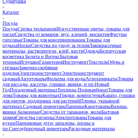
Сударушка
-
Каталог
-
Посуда
Посуда
Срезка тюльпанов
Искусственные цветы, товары для
пасхи
Средства от комаров, мух, клещей, москитов
Фигуры
гипсовые
Товары для консервирования.
Товары для
отдыха
Носки
Средства по уходу за телом
Лакокрасочные
материалы, растворители, клей, кисти
Одежда
Белорусская
косметика Белита и Витекс
Бытовая
техника
Игрушки
Галантерея
Инструмент
Текстиль
Обувь и
стельки
Замочно-скобяные
изделия
Электроинструмент
Электроинструмент
садовый
Автотовары
Фильтры для воды
Агрохимикаты
Товары
для рассады, кассеты, горшки, ящики, и пр.
Новый
Год
Посадочный материал
Теплицы Поликарбонат
Товары для
дома
Товары для животных
Грядки, компостеры
Кашпо, горшки
для цветов, поддержки для растений
Пленка, укрывной
материал.
Садовый инвентарь
Парники
Канцтовары
Вазоны,
ящики балконные
Средства от тараканов, моли
Бытовая
химия
Средства гигиены
Электротовары
Товары для
кухни
Парниковые дуги, шпалеры, опоры и
пр.
Снегоуборочный инвентарь
Расходные материалы
-