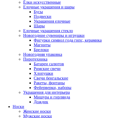
Ёлки искусственные
Елочные украшения и шары
Бусы
Подвески
Украшения елочные
Шары
Елочные украшения стекло
Новогодние сувениры и игрушки
Фигурки символ года гипс, керамика
Магниты
Брелоки
Новогодняя упаковка
Пиротехника
Батареи салютов
Римские свечи
Хлопушки
Свечи бенгальские
Ракеты, фонтаны
Фейерверки, наборы
Украшения для интерьера
Мишура и гирлянда
Дождик
Носки
Женские носки
Мужские носки