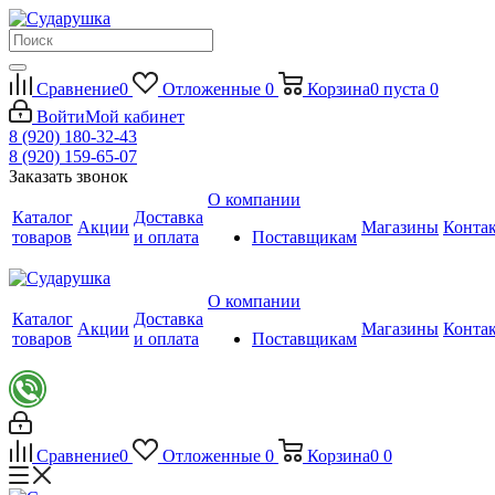
Сравнение
0
Отложенные
0
Корзина
0
пуста
0
Войти
Мой кабинет
8 (920) 180-32-43
8 (920) 159-65-07
Заказать звонок
О компании
Каталог
Доставка
Акции
Магазины
Конта
товаров
и оплата
Поставщикам
О компании
Каталог
Доставка
Акции
Магазины
Конта
товаров
и оплата
Поставщикам
Сравнение
0
Отложенные
0
Корзина
0
0