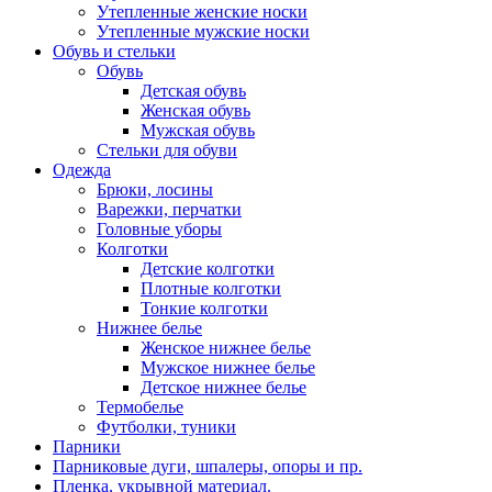
Утепленные женские носки
Утепленные мужские носки
Обувь и стельки
Обувь
Детская обувь
Женская обувь
Мужская обувь
Стельки для обуви
Одежда
Брюки, лосины
Варежки, перчатки
Головные уборы
Колготки
Детские колготки
Плотные колготки
Тонкие колготки
Нижнее белье
Женское нижнее белье
Мужское нижнее белье
Детское нижнее белье
Термобелье
Футболки, туники
Парники
Парниковые дуги, шпалеры, опоры и пр.
Пленка, укрывной материал.