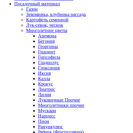
Посадочный материал
Газон
Земляника, клубника рассада
Картофель семенной
Лук-севок, чеснок
Многолетние цветы
Анемона
Бегония
Георгины
Гиацинт
Гипсофила
Гладиолус
Глоксиния
Иксия
Калла
Крокус
Лиатрис
Лилия
Луковичные Прочие
Многолетники прочие
Мускари
Нарцисс
Пион
Ранункулюс
Рябчик (Фритиллярия)