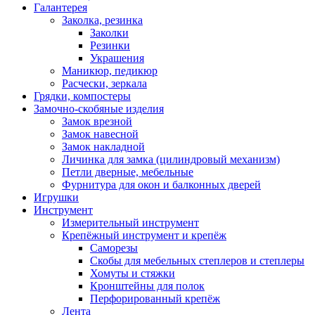
Галантерея
Заколка, резинка
Заколки
Резинки
Украшения
Маникюр, педикюр
Расчески, зеркала
Грядки, компостеры
Замочно-скобяные изделия
Замок врезной
Замок навесной
Замок накладной
Личинка для замка (цилиндровый механизм)
Петли дверные, мебельные
Фурнитура для окон и балконных дверей
Игрушки
Инструмент
Измерительный инструмент
Крепёжный инструмент и крепёж
Саморезы
Скобы для мебельных степлеров и степлеры
Хомуты и стяжки
Кронштейны для полок
Перфорированный крепёж
Лента