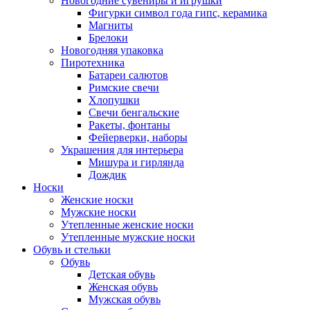
Новогодние сувениры и игрушки
Фигурки символ года гипс, керамика
Магниты
Брелоки
Новогодняя упаковка
Пиротехника
Батареи салютов
Римские свечи
Хлопушки
Свечи бенгальские
Ракеты, фонтаны
Фейерверки, наборы
Украшения для интерьера
Мишура и гирлянда
Дождик
Носки
Женские носки
Мужские носки
Утепленные женские носки
Утепленные мужские носки
Обувь и стельки
Обувь
Детская обувь
Женская обувь
Мужская обувь