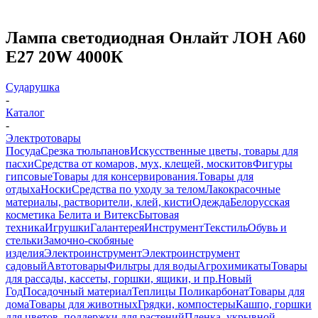
Лампа светодиодная Онлайт ЛОН А60
Е27 20W 4000К
Сударушка
-
Каталог
-
Электротовары
Посуда
Срезка тюльпанов
Искусственные цветы, товары для
пасхи
Средства от комаров, мух, клещей, москитов
Фигуры
гипсовые
Товары для консервирования.
Товары для
отдыха
Носки
Средства по уходу за телом
Лакокрасочные
материалы, растворители, клей, кисти
Одежда
Белорусская
косметика Белита и Витекс
Бытовая
техника
Игрушки
Галантерея
Инструмент
Текстиль
Обувь и
стельки
Замочно-скобяные
изделия
Электроинструмент
Электроинструмент
садовый
Автотовары
Фильтры для воды
Агрохимикаты
Товары
для рассады, кассеты, горшки, ящики, и пр.
Новый
Год
Посадочный материал
Теплицы Поликарбонат
Товары для
дома
Товары для животных
Грядки, компостеры
Кашпо, горшки
для цветов, поддержки для растений
Пленка, укрывной