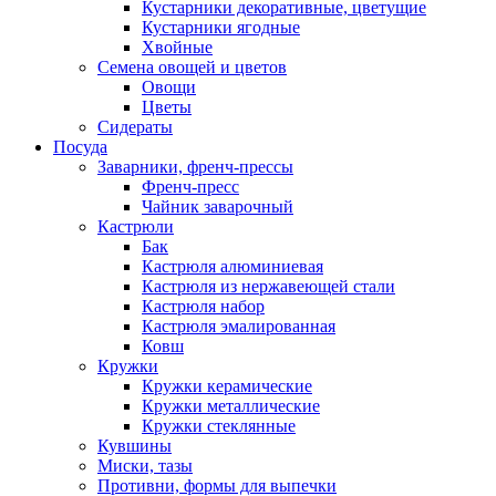
Кустарники декоративные, цветущие
Кустарники ягодные
Хвойные
Семена овощей и цветов
Овощи
Цветы
Сидераты
Посуда
Заварники, френч-прессы
Френч-пресс
Чайник заварочный
Кастрюли
Бак
Кастрюля алюминиевая
Кастрюля из нержавеющей стали
Кастрюля набор
Кастрюля эмалированная
Ковш
Кружки
Кружки керамические
Кружки металлические
Кружки стеклянные
Кувшины
Миски, тазы
Противни, формы для выпечки