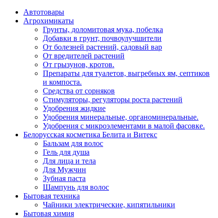
Автотовары
Агрохимикаты
Грунты, доломитовая мука, побелка
Добавки в грунт, почвоулучшители
От болезней растений, садовый вар
От вредителей растений
От грызунов, кротов.
Препараты для туалетов, выгребных ям, септиков
и компоста.
Средства от сорняков
Стимуляторы, регуляторы роста растений
Удобрения жидкие
Удобрения минеральные, органоминеральные.
Удобрения с микроэлементами в малой фасовке.
Белорусская косметика Белита и Витекс
Бальзам для волос
Гель для душа
Для лица и тела
Для Мужчин
Зубная паста
Шампунь для волос
Бытовая техника
Чайники электрические, кипятильники
Бытовая химия