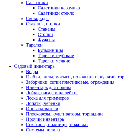
Салатники
Салатники керамика
Салатники стекло
Сковороды
Стаканы, стопки
Стаканы
Стопки
Фужеры
Тарелки
Бульонницы
Тарелки глубокие
Тарелки мелкие
Садовый инвентарь
Ведра
Грабли, вилы, мотыги, полольники, культиваторы.
Заборчики, сетки пластиковые, ограждения
Инвентарь для полива
Лейки, насадки на лейки.
Леска для триммеров
Лопаты, черенки
Опрыскиватели
Плоскорезы, культиваторы, торнадика.
Прочий инвентарь
Секаторы, ножницы, ножовки
Системы полива