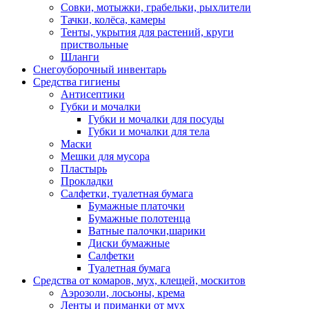
Совки, мотыжки, грабельки, рыхлители
Тачки, колёса, камеры
Тенты, укрытия для растений, круги
приствольные
Шланги
Снегоуборочный инвентарь
Средства гигиены
Антисептики
Губки и мочалки
Губки и мочалки для посуды
Губки и мочалки для тела
Маски
Мешки для мусора
Пластырь
Прокладки
Салфетки, туалетная бумага
Бумажные платочки
Бумажные полотенца
Ватные палочки,шарики
Диски бумажные
Салфетки
Туалетная бумага
Средства от комаров, мух, клещей, москитов
Аэрозоли, лосьоны, крема
Ленты и приманки от мух