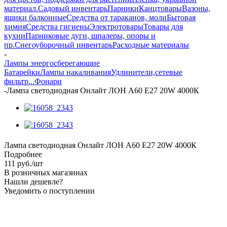
материал.
Садовый инвентарь
Парники
Канцтовары
Вазоны,
ящики балконные
Средства от тараканов, моли
Бытовая
химия
Средства гигиены
Электротовары
Товары для
кухни
Парниковые дуги, шпалеры, опоры и
пр.
Снегоуборочный инвентарь
Расходные материалы
-
Лампы энергосберегающие
Батарейки
Лампы накаливания
Удлинители,сетевые
фильтр...
Фонари
-
Лампа светодиодная Онлайт ЛОН А60 Е27 20W 4000К
Лампа светодиодная Онлайт ЛОН А60 Е27 20W 4000К
Подробнее
111
руб.
/шт
В розничных магазинах
Нашли дешевле?
Уведомить о поступлении