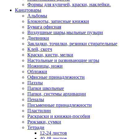
Формы для куличей, краски, наклейки.
Канцтовары
Альбомы
Блокноты, записные книжки
Бумага офисная
Воздушные шары,мыльные пузыри
Дневники
Закладки, точилки, резинки стирательные
Клей, скотч
Краски, кисти, мелки
Настольные и развивающие игры
Ножницы, ножи
Обложки
Офисные принадлежности
Паззлы
Папки школьные
Папки, системы архивации
Пеналы
Письменные принадлежности
Пластилин
Раскраски и книжки-пособия
Рюкзаки, сумки
Тетради
12-24 листов
40-48 листов