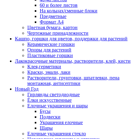
60 и более листов
На кольцах/сменные блоки
Предметные
Формат А4
Цветная бумага, картон
Чертежные принадлежности
Кашпо, горшки для цветов, поддержки для растений
Керамические горшки
Опоры для растений
Пластиковые горшки
Лакокрасочные материалы, растворители, клей, кисти
Клея,герметики
Краски, эмали, лаки
Растворители, грунтовки, шпатлевки, пена
монтажная, антисептики
Новый Год
Гирлянды светодиодные
Ёлки искусственные
Елочные украшения и шары
Бусы
Подвески
Украшения елочные
Шары
Елочные украшения стекло