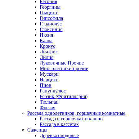
Бегония
Георгины
Гиацинт
Гипсофила
Гладиолус
Глоксиния
Иксия
Калла
Крокус
Лиатрис
Лилия
Луковичные Прочие
Многолетники прочие
Мускари
Нарцисс
Пион
Ранункулюс
Рябчик (Фритиллярия)
Тюльпан
Фрезия
Рассада однолетников, горшечные комнатные
Рассада в горшочках и кашпо
Рассада в кассетах
Саженцы
Деревья плодовые