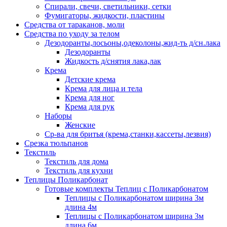
Спирали, свечи, светильники, сетки
Фумигаторы, жидкости, пластины
Средства от тараканов, моли
Средства по уходу за телом
Дезодоранты,лосьоны,одеколоны,жид-ть д/сн.лака
Дезодоранты
Жидкость д/снятия лака,лак
Крема
Детские крема
Крема для лица и тела
Крема для ног
Крема для рук
Наборы
Женские
Ср-ва для бритья (крема,станки,кассеты,лезвия)
Срезка тюльпанов
Текстиль
Текстиль для дома
Текстиль для кухни
Теплицы Поликарбонат
Готовые комплекты Теплиц с Поликарбонатом
Теплицы с Поликарбонатом ширина 3м
длина 4м
Теплицы с Поликарбонатом ширина 3м
длина 6м