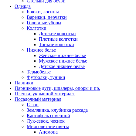
Стельки для обуви
Одежда
Брюки, лосины
Варежки, перчатки
Головные уборы
Колготки
Детские колготки
Плотные колготки
Тонкие колготки
Нижнее белье
Женское нижнее белье
Мужское нижнее белье
Детское нижнее белье
Термобелье
Футболки, туники
Парники
Парниковые дуги, шпалеры, опоры и пр.
Пленка, укрывной материал.
Посадочный материал
Газон
Земляника, клубника рассада
Картофель семенной
Лук-севок, чеснок
Многолетние цветы
Анемона