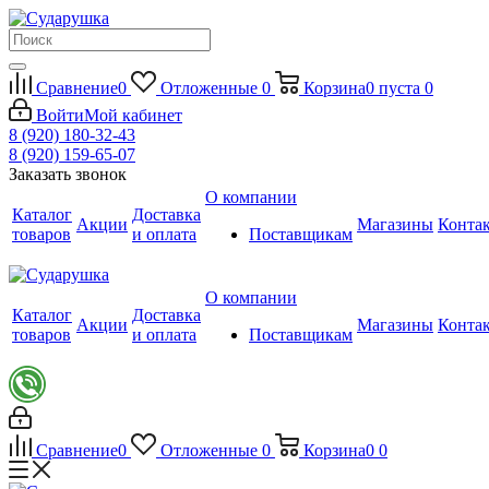
Сравнение
0
Отложенные
0
Корзина
0
пуста
0
Войти
Мой кабинет
8 (920) 180-32-43
8 (920) 159-65-07
Заказать звонок
О компании
Каталог
Доставка
Акции
Магазины
Конта
товаров
и оплата
Поставщикам
О компании
Каталог
Доставка
Акции
Магазины
Конта
товаров
и оплата
Поставщикам
Сравнение
0
Отложенные
0
Корзина
0
0