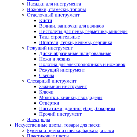
Насадки для инструмента
Ножовки, стамески, топоры
Отделочный инструмент
Кисти
Валики, ванночки для валиков
Пистолеты для пены, герметика, миксеры
Тазы строительные
Шпатели, тёрки, кельмы, серпянка
Режущий инструмент
Диски абразивные шлифовальные
Ножи и лезвия
Полотна для электролобзиков и ножовок
Режущий инструмент
Свёрла
Слесарный инструмент
Зажимной инструмент
Ключи
Молотки, киянки, гвоздодёры
Отвёртки
Пассатижи, длинногубцы, бокорезы
Прочий инструмент
Электроды
Искусственные цветы, товары для пасхи
Букеты и цветы из шелка, бархата, атласа
Пластиковые цветы