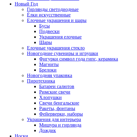
Новый Год
Гирлянды светодиодные
Ёлки искусственные
Елочные украшения и шары
Бусы
Подвески
Украшения елочные
Шары
Елочные украшения стекло
Новогодние сувениры и игрушки
Фигурки символ года гипс, керамика
Магниты
Брелоки
Новогодняя упаковка
Пиротехника
Батареи салютов
Римские свечи
Хлопушки
Свечи бенгальские
Ракеты, фонтаны
Фейерверки, наборы
Украшения для интерьера
Мишура и гирлянда
Дождик
Носки