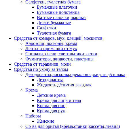
Салфетки, туалетная бумага
Бумажные платочки
Бумажные полотенца
Ватные палочки,шарики
Диски бумажные
Салфетки
Туалетная бумага
Средства от комаров, мух, клещей, москитов
Аэрозоли, лосьоны, крема
Ленты и приманки от мух
Спирали, свечи, светильники, сетки
Фумигаторы, жидкости, пластины
Средства от тараканов, моли
Средства по уходу за телом
Дезодоранты,лосьоны,одеколоны,жид-ть д/сн.лака
Дезодоранты
Жидкость д/снятия лака,лак
Крема
Детские крема
Крема для лица и тела
Крема для ног
Крема для рук
Наборы
Женские
Ср-ва для бритья (крема,станки,кассеты,лезвия)