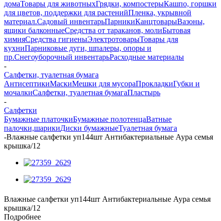
дома
Товары для животных
Грядки, компостеры
Кашпо, горшки
для цветов, поддержки для растений
Пленка, укрывной
материал.
Садовый инвентарь
Парники
Канцтовары
Вазоны,
ящики балконные
Средства от тараканов, моли
Бытовая
химия
Средства гигиены
Электротовары
Товары для
кухни
Парниковые дуги, шпалеры, опоры и
пр.
Снегоуборочный инвентарь
Расходные материалы
-
Салфетки, туалетная бумага
Антисептики
Маски
Мешки для мусора
Прокладки
Губки и
мочалки
Салфетки, туалетная бумага
Пластырь
-
Салфетки
Бумажные платочки
Бумажные полотенца
Ватные
палочки,шарики
Диски бумажные
Туалетная бумага
-
Влажные салфетки уп144шт Антибактериальные Аура семья
крышка/12
Влажные салфетки уп144шт Антибактериальные Аура семья
крышка/12
Подробнее