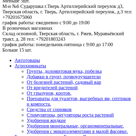
Меньше 5шт.
М-н №6 Сударушка г.Тверь Артиллерийский переулок д3,
Тверская область, г. Тверь, Артиллерийский переулок, д.3
тел:
+79201675060
график работы: ежедневно с 9:00 до 19:00
В розничных магазинах
Склад основной, Тверская область, г. Ржев, Муравьёвский
тракт, д. 28
тел: +79201803243
график работы: понедельник-пятница с 9:00 до 17:00
Больше 15 шт.
Автотовары
Агрохимикаты
Грунты, доломитовая мука, побелка
Добавки в грунт, почвоулучшители
От болезней растений, садовый вар
От вредителей растений
От грызунов, кротов.
Препараты для туалетов, выгребных ям, септиков
и компоста.
Средства от сорняков
Стимуляторы, регуляторы роста растений
Удобрения жидкие
Удобрения минеральные, органоминеральные.
Удобрения с микроэлементами в малой фасовке.