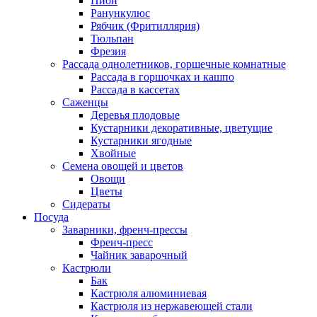
Пион
Ранункулюс
Рябчик (Фритиллярия)
Тюльпан
Фрезия
Рассада однолетников, горшечные комнатные
Рассада в горшочках и кашпо
Рассада в кассетах
Саженцы
Деревья плодовые
Кустарники декоративные, цветущие
Кустарники ягодные
Хвойные
Семена овощей и цветов
Овощи
Цветы
Сидераты
Посуда
Заварники, френч-прессы
Френч-пресс
Чайник заварочный
Кастрюли
Бак
Кастрюля алюминиевая
Кастрюля из нержавеющей стали