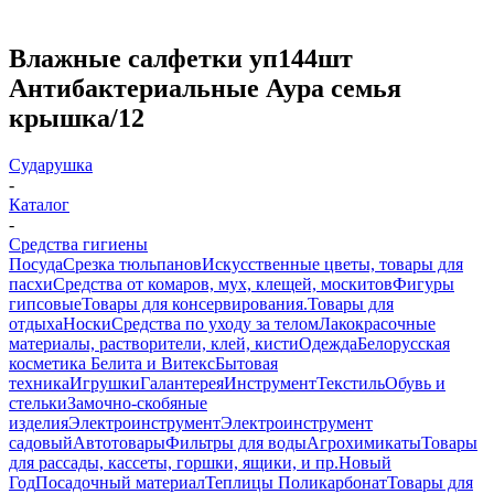
Влажные салфетки уп144шт
Антибактериальные Аура семья
крышка/12
Сударушка
-
Каталог
-
Средства гигиены
Посуда
Срезка тюльпанов
Искусственные цветы, товары для
пасхи
Средства от комаров, мух, клещей, москитов
Фигуры
гипсовые
Товары для консервирования.
Товары для
отдыха
Носки
Средства по уходу за телом
Лакокрасочные
материалы, растворители, клей, кисти
Одежда
Белорусская
косметика Белита и Витекс
Бытовая
техника
Игрушки
Галантерея
Инструмент
Текстиль
Обувь и
стельки
Замочно-скобяные
изделия
Электроинструмент
Электроинструмент
садовый
Автотовары
Фильтры для воды
Агрохимикаты
Товары
для рассады, кассеты, горшки, ящики, и пр.
Новый
Год
Посадочный материал
Теплицы Поликарбонат
Товары для