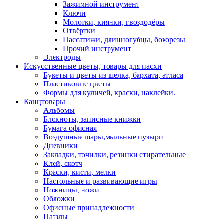
Зажимной инструмент
Ключи
Молотки, киянки, гвоздодёры
Отвёртки
Пассатижи, длинногубцы, бокорезы
Прочий инструмент
Электроды
Искусственные цветы, товары для пасхи
Букеты и цветы из шелка, бархата, атласа
Пластиковые цветы
Формы для куличей, краски, наклейки.
Канцтовары
Альбомы
Блокноты, записные книжки
Бумага офисная
Воздушные шары,мыльные пузыри
Дневники
Закладки, точилки, резинки стирательные
Клей, скотч
Краски, кисти, мелки
Настольные и развивающие игры
Ножницы, ножи
Обложки
Офисные принадлежности
Паззлы