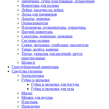
Заборчики, сетки пластиковые, ограждения
Инвентарь для полива
Лейки, насадки на лейки.
Леска для триммеров
Лопаты, черенки
Опрыскиватели
Плоскорезы, культиваторы, торнадика.
Прочий инвентарь
Секаторы, ножницы, ножовки
Системы полива
Совки, мотыжки, грабельки, рыхлители
Тачки, колёса, камеры
Тенты, укрытия для растений, круги
приствольные
Шланги
Снегоуборочный инвентарь
Средства гигиены
Антисептики
Губки и мочалки
Губки и мочалки для посуды
Губки и мочалки для тела
Маски
Мешки для мусора
Пластырь
Прокладки