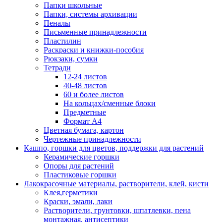
Папки школьные
Папки, системы архивации
Пеналы
Письменные принадлежности
Пластилин
Раскраски и книжки-пособия
Рюкзаки, сумки
Тетради
12-24 листов
40-48 листов
60 и более листов
На кольцах/сменные блоки
Предметные
Формат А4
Цветная бумага, картон
Чертежные принадлежности
Кашпо, горшки для цветов, поддержки для растений
Керамические горшки
Опоры для растений
Пластиковые горшки
Лакокрасочные материалы, растворители, клей, кисти
Клея,герметики
Краски, эмали, лаки
Растворители, грунтовки, шпатлевки, пена
монтажная, антисептики