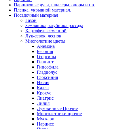
Парниковые дуги, шпалеры, опоры и пр.
Пленка, укрывной материал.
Посадочный материал
Газон
Земляника, клубника рассада
Картофель семенной
Лук-севок, чеснок
Многолетние цветы
Анемона
Бегония
Георгины
Гиацинт
Гипсофила
Гладиолус
Глоксиния
Иксия
Калла
Крокус
Лиатрис
Лилия
Луковичные Прочие
Многолетники прочие
Мускари
Нарцисс