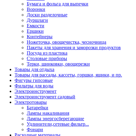
Бумага и фольга для выпечки
Воронки
Доски разделочные
Дуршлаги
Емкости
Ершики
Контейнеры
Ножеточка, овощечистка, чесночница
Пакеты для хранения и заморозки продуктов
Посуда из пластика
Столовые приборы
Терки, шинковки, овощерезки
Товары для отдыха
Товары для рассады, кассеты, горшки, ящики, и пр.
Фигуры гипсовые
Фильтры для воды
Электроинструмент
Электроинструмент садовый
Электротовары
Батарейки
Лампы накаливания
Лампы энергосберегающие
Удлинители,сетевые фильтр...
Фонари
Расходные материалы