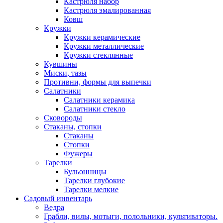
Кастрюля набор
Кастрюля эмалированная
Ковш
Кружки
Кружки керамические
Кружки металлические
Кружки стеклянные
Кувшины
Миски, тазы
Противни, формы для выпечки
Салатники
Салатники керамика
Салатники стекло
Сковороды
Стаканы, стопки
Стаканы
Стопки
Фужеры
Тарелки
Бульонницы
Тарелки глубокие
Тарелки мелкие
Садовый инвентарь
Ведра
Грабли, вилы, мотыги, полольники, культиваторы.