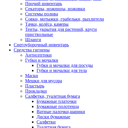
Прочий инвентарь
Секаторы, ножницы, ножовки
Системы полива
Совки, мотыжки, грабельки, рыхлители
Тачки, колёса, камеры
Тенты, укрытия для растений, круги
приствольные
Шланги
Снегоуборочный инвентарь
Средства гигиены
Антисептики
Губки и мочалки
Губки и мочалки для посуды
Губки и мочалки для тела
Маски
Мешки для мусора
Пластырь
Прокладки
Салфетки, туалетная бумага
Бумажные платочки
Бумажные полотенца
Ватные палочки,шарики
Диски бумажные
Салфетки
Туалетная бумага