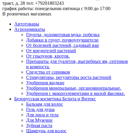
тракт, д. 28
тел: +79201803243
график работы: понедельник-пятница с 9:00 до 17:00
В розничных магазинах
Автотовары
Агрохимикаты
Грунты, доломитовая мука, побелка
Добавки в грунт, почвоулучшители
От болезней растений, садовый вар
От вредителей растений
От грызунов, кротов.
Препараты для туалетов, выгребных ям, септиков
и компоста.
Средства от сорняков
Стимуляторы, регуляторы роста растений
Удобрения жидкие
Удобрения минеральные, органоминеральные.
Удобрения с микроэлементами в малой фасовке.
Белорусская косметика Белита и Витекс
Бальзам для волос
Гель для душа
Для лица и тела
Для Мужчин
Зубная паста
Шампунь для волос