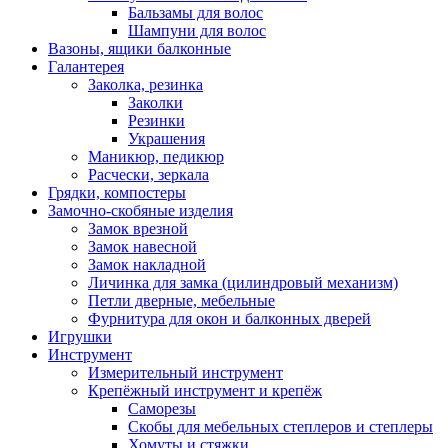
Бальзамы для волос
Шампуни для волос
Вазоны, ящики балконные
Галантерея
Заколка, резинка
Заколки
Резинки
Украшения
Маникюр, педикюр
Расчески, зеркала
Грядки, компостеры
Замочно-скобяные изделия
Замок врезной
Замок навесной
Замок накладной
Личинка для замка (цилиндровый механизм)
Петли дверные, мебельные
Фурнитура для окон и балконных дверей
Игрушки
Инструмент
Измерительный инструмент
Крепёжный инструмент и крепёж
Саморезы
Скобы для мебельных степлеров и степлеры
Хомуты и стяжки