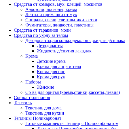
Средства от комаров, мух, клещей, москитов
Аэрозоли, лосьоны, крема
Ленты и приманки от мух
Спирали, свечи, светильники, сетки
Фумигаторы, жидкости, пластины
Средства от тараканов, моли
Средства по уходу за телом
Дезодоранты,лосьоны,одеколоны,жид-ть д/сн.лака
Дезодоранты
Жидкость д/снятия лака,лак
Крема
Детские крема
Крема для лица и тела
Крема для ног
Крема для рук
Наборы
Женские
Ср-ва для бритья (крема,станки,кассеты,лезвия)
Срезка тюльпанов
Текстиль
Текстиль для дома
Текстиль для кухни
Теплицы Поликарбонат
Готовые комплекты Теплиц с Поликарбонатом
Теплицы с Поликарбонатом ширина 3м