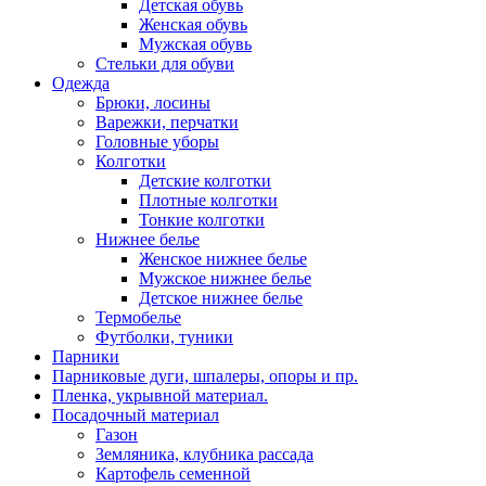
Детская обувь
Женская обувь
Мужская обувь
Стельки для обуви
Одежда
Брюки, лосины
Варежки, перчатки
Головные уборы
Колготки
Детские колготки
Плотные колготки
Тонкие колготки
Нижнее белье
Женское нижнее белье
Мужское нижнее белье
Детское нижнее белье
Термобелье
Футболки, туники
Парники
Парниковые дуги, шпалеры, опоры и пр.
Пленка, укрывной материал.
Посадочный материал
Газон
Земляника, клубника рассада
Картофель семенной