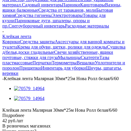
материал.
Садовый инвентарь
Парники
Канцтовары
Вазоны,
ящики балконные
Средства от тараканов, моли
Бытовая
химия
Средства гигиены
Электротовары
Товары для
кухни
Парниковые дуги, шпалеры, опоры и
пр.
Снегоуборочный инвентарь
Расходные материалы
-
Клейкая лента
Коврики
Средства защиты
Аксессуары для ванной комнаты и
туалета
Крема для обуви, щетки, ролики для одежды
Сушилка
д/белья,доски гладильные
Свечи хозяйственные, ящики
почтовые, стяжки для груза
Мыльницы
Скатерти
Тазы
пластмассовые
Перчатки
Термометры
Вешалки
Уплотнители и
поролон
Прищепки
Инвентарь для уборки
Шнуры, шпагаты,
веревки
-
Клейкая лента Малярная 30мм*25м Нова Ролл белая/6/60
Клейкая лента Малярная 30мм*25м Нова Ролл белая/6/60
Подробнее
42
руб.
/шт
В розничных магазинах