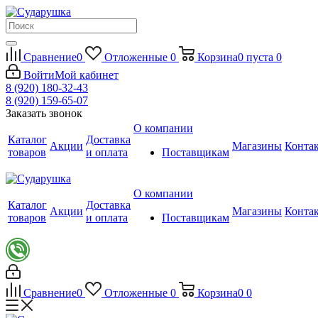
Сравнение
0
Отложенные
0
Корзина
0
пуста
0
Войти
Мой кабинет
8 (920) 180-32-43
8 (920) 159-65-07
Заказать звонок
О компании
Каталог
Доставка
Акции
Магазины
Конта
товаров
и оплата
Поставщикам
О компании
Каталог
Доставка
Акции
Магазины
Конта
товаров
и оплата
Поставщикам
Сравнение
0
Отложенные
0
Корзина
0
0