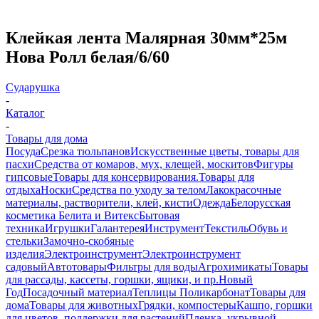
Клейкая лента Малярная 30мм*25м
Нова Ролл белая/6/60
Сударушка
-
Каталог
-
Товары для дома
Посуда
Срезка тюльпанов
Искусственные цветы, товары для
пасхи
Средства от комаров, мух, клещей, москитов
Фигуры
гипсовые
Товары для консервирования.
Товары для
отдыха
Носки
Средства по уходу за телом
Лакокрасочные
материалы, растворители, клей, кисти
Одежда
Белорусская
косметика Белита и Витекс
Бытовая
техника
Игрушки
Галантерея
Инструмент
Текстиль
Обувь и
стельки
Замочно-скобяные
изделия
Электроинструмент
Электроинструмент
садовый
Автотовары
Фильтры для воды
Агрохимикаты
Товары
для рассады, кассеты, горшки, ящики, и пр.
Новый
Год
Посадочный материал
Теплицы Поликарбонат
Товары для
дома
Товары для животных
Грядки, компостеры
Кашпо, горшки
для цветов, поддержки для растений
Пленка, укрывной