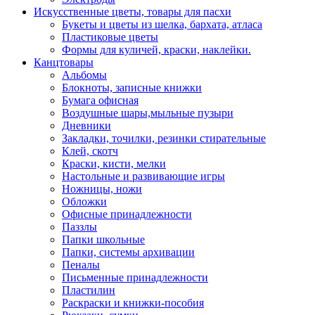
Искусственные цветы, товары для пасхи
Букеты и цветы из шелка, бархата, атласа
Пластиковые цветы
Формы для куличей, краски, наклейки.
Канцтовары
Альбомы
Блокноты, записные книжки
Бумага офисная
Воздушные шары,мыльные пузыри
Дневники
Закладки, точилки, резинки стирательные
Клей, скотч
Краски, кисти, мелки
Настольные и развивающие игры
Ножницы, ножи
Обложки
Офисные принадлежности
Паззлы
Папки школьные
Папки, системы архивации
Пеналы
Письменные принадлежности
Пластилин
Раскраски и книжки-пособия