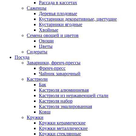
Рассада в кассетах
Саженцы
Деревья плодовые
Кустарники декоративные, цветущие
Кустарники ягодные
Хвойные
Семена овощей и цветов
Овощи
Цветы
Сидераты
Посуда
Заварники, френч-прессы
Френч-пресс
Чайник заварочный
Кастрюли
Бак
Кастрюля алюминиевая
Кастрюля из нержавеющей стали
Кастрюля набор
Кастрюля эмалированная
Ковш
Кружки
Кружки керамические
Кружки металлические
Кружки стеклянные