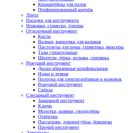
Кронштейны для полок
Перфорированный крепёж
Лента
Насадки для инструмента
Ножовки, стамески, топоры
Отделочный инструмент
Кисти
Валики, ванночки для валиков
Пистолеты для пены, герметика, миксеры
Тазы строительные
Шпатели, тёрки, кельмы, серпянка
Режущий инструмент
Диски абразивные шлифовальные
Ножи и лезвия
Полотна для электролобзиков и ножовок
Режущий инструмент
Свёрла
Слесарный инструмент
Зажимной инструмент
Ключи
Молотки, киянки, гвоздодёры
Отвёртки
Пассатижи, длинногубцы, бокорезы
Прочий инструмент
Электроды