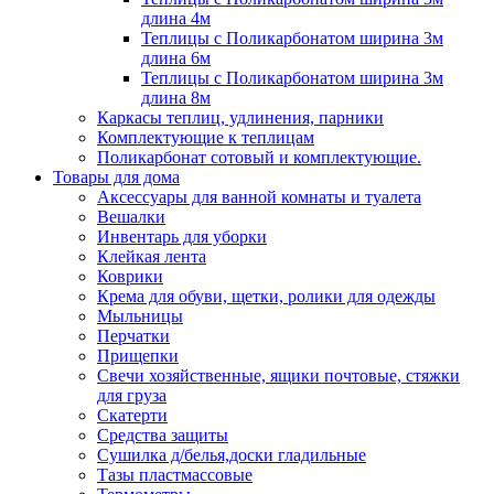
длина 4м
Теплицы с Поликарбонатом ширина 3м
длина 6м
Теплицы с Поликарбонатом ширина 3м
длина 8м
Каркасы теплиц, удлинения, парники
Комплектующие к теплицам
Поликарбонат сотовый и комплектующие.
Товары для дома
Аксессуары для ванной комнаты и туалета
Вешалки
Инвентарь для уборки
Клейкая лента
Коврики
Крема для обуви, щетки, ролики для одежды
Мыльницы
Перчатки
Прищепки
Свечи хозяйственные, ящики почтовые, стяжки
для груза
Скатерти
Средства защиты
Сушилка д/белья,доски гладильные
Тазы пластмассовые