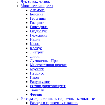
Лук-севок, чеснок
Многолетние цветы
Анемона
Бегония
Георгины
Гиацинт
Гипсофила
Гладиолус
Глоксиния
Иксия
Калла
Крокус
Лиатрис
Лилия
Луковичные Прочие
Многолетники прочие
Мускари
Нарцисс
Пион
Ранункулюс
Рябчик (Фритиллярия)
Тюльпан
Фрезия
Рассада однолетников, горшечные комнатные
Рассада в горшочках и кашпо