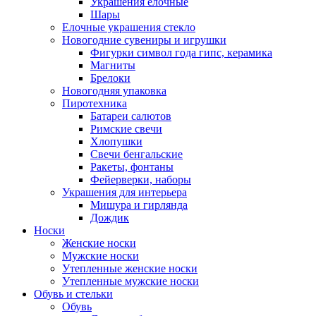
Украшения елочные
Шары
Елочные украшения стекло
Новогодние сувениры и игрушки
Фигурки символ года гипс, керамика
Магниты
Брелоки
Новогодняя упаковка
Пиротехника
Батареи салютов
Римские свечи
Хлопушки
Свечи бенгальские
Ракеты, фонтаны
Фейерверки, наборы
Украшения для интерьера
Мишура и гирлянда
Дождик
Носки
Женские носки
Мужские носки
Утепленные женские носки
Утепленные мужские носки
Обувь и стельки
Обувь