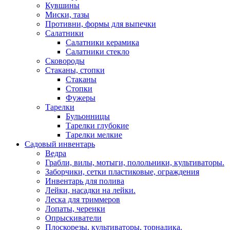
Кувшины
Миски, тазы
Противни, формы для выпечки
Салатники
Салатники керамика
Салатники стекло
Сковороды
Стаканы, стопки
Стаканы
Стопки
Фужеры
Тарелки
Бульонницы
Тарелки глубокие
Тарелки мелкие
Садовый инвентарь
Ведра
Грабли, вилы, мотыги, полольники, культиваторы.
Заборчики, сетки пластиковые, ограждения
Инвентарь для полива
Лейки, насадки на лейки.
Леска для триммеров
Лопаты, черенки
Опрыскиватели
Плоскорезы, культиваторы, торнадика.