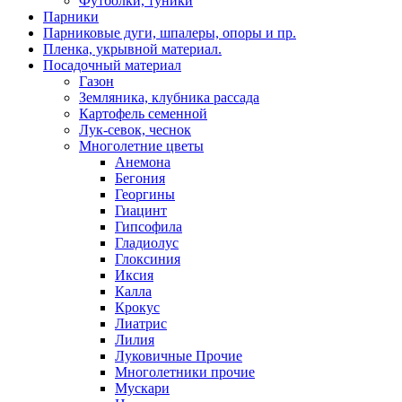
Футболки, туники
Парники
Парниковые дуги, шпалеры, опоры и пр.
Пленка, укрывной материал.
Посадочный материал
Газон
Земляника, клубника рассада
Картофель семенной
Лук-севок, чеснок
Многолетние цветы
Анемона
Бегония
Георгины
Гиацинт
Гипсофила
Гладиолус
Глоксиния
Иксия
Калла
Крокус
Лиатрис
Лилия
Луковичные Прочие
Многолетники прочие
Мускари