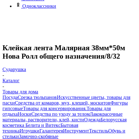
Одноклассники
Клейкая лента Малярная 38мм*50м
Нова Ролл общего назначения/8/32
Сударушка
-
Каталог
-
Товары для дома
Посуда
Срезка тюльпанов
Искусственные цветы, товары для
пасхи
Средства от комаров, мух, клещей, москитов
Фигуры
гипсовые
Товары для консервирования.
Товары для
отдыха
Носки
Средства по уходу за телом
Лакокрасочные
материалы, растворители, клей, кисти
Одежда
Белорусская
косметика Белита и Витекс
Бытовая
техника
Игрушки
Галантерея
Инструмент
Текстиль
Обувь и
стельки
Замочно-скобяные