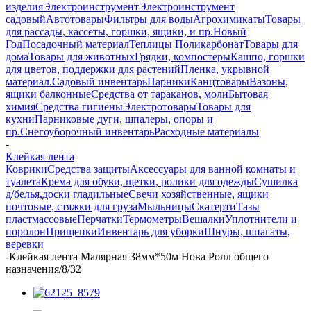
изделия
Электроинструмент
Электроинструмент
садовый
Автотовары
Фильтры для воды
Агрохимикаты
Товары
для рассады, кассеты, горшки, ящики, и пр.
Новый
Год
Посадочный материал
Теплицы Поликарбонат
Товары для
дома
Товары для животных
Грядки, компостеры
Кашпо, горшки
для цветов, поддержки для растений
Пленка, укрывной
материал.
Садовый инвентарь
Парники
Канцтовары
Вазоны,
ящики балконные
Средства от тараканов, моли
Бытовая
химия
Средства гигиены
Электротовары
Товары для
кухни
Парниковые дуги, шпалеры, опоры и
пр.
Снегоуборочный инвентарь
Расходные материалы
-
Клейкая лента
Коврики
Средства защиты
Аксессуары для ванной комнаты и
туалета
Крема для обуви, щетки, ролики для одежды
Сушилка
д/белья,доски гладильные
Свечи хозяйственные, ящики
почтовые, стяжки для груза
Мыльницы
Скатерти
Тазы
пластмассовые
Перчатки
Термометры
Вешалки
Уплотнители и
поролон
Прищепки
Инвентарь для уборки
Шнуры, шпагаты,
веревки
-
Клейкая лента Малярная 38мм*50м Нова Ролл общего
назначения/8/32