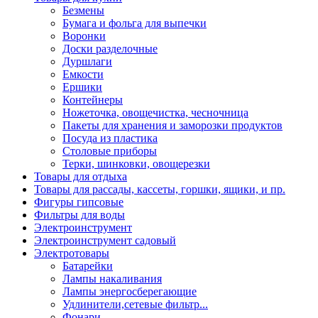
Безмены
Бумага и фольга для выпечки
Воронки
Доски разделочные
Дуршлаги
Емкости
Ершики
Контейнеры
Ножеточка, овощечистка, чесночница
Пакеты для хранения и заморозки продуктов
Посуда из пластика
Столовые приборы
Терки, шинковки, овощерезки
Товары для отдыха
Товары для рассады, кассеты, горшки, ящики, и пр.
Фигуры гипсовые
Фильтры для воды
Электроинструмент
Электроинструмент садовый
Электротовары
Батарейки
Лампы накаливания
Лампы энергосберегающие
Удлинители,сетевые фильтр...
Фонари