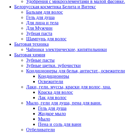
Удобрения с микроэлементами в малой фасовке.
Белорусская косметика Белита и Витекс
Бальзам для волос
Гель для душа
Для лица и тела
Для Мужчин
Зубная паста
Шампунь для волос
Бытовая техника
Чайники электрические, кипятильники
Бытовая химия
Зубные пасты
Зубные щетки. зубочистки
Кондиционеры для белья, антистат., освежители
Кондиционеры
Освежители
Лаки, гели. муссы, краски для волос, хна.
Краска для волос
Лак для волос
Мыло, гели для душа, пена для ванн.
Гель для душа
Жидкое мыло
Мыло
Пена и соль для ванн
Отбеливатели