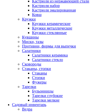
Кастрюля из нержавеющей стали
Кастрюля набор
Кастрюля эмалированная
Ковш
Кружки
Кружки керамические
Кружки металлические
Кружки стеклянные
Кувшины
Миски, тазы
Противни, формы для выпечки
Салатники
Салатники керамика
Салатники стекло
Сковороды
Стаканы, стопки
Стаканы
Стопки
Фужеры
Тарелки
Бульонницы
Тарелки глубокие
Тарелки мелкие
Садовый инвентарь
Ведра