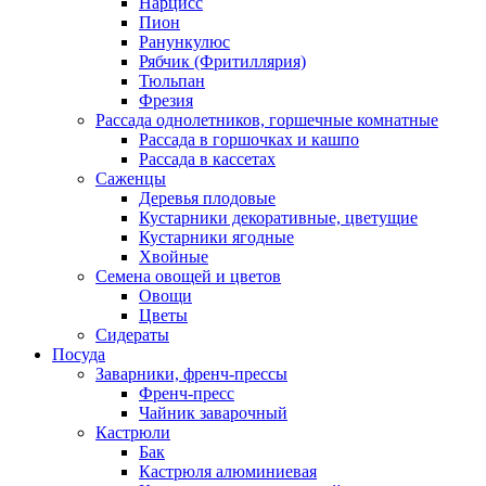
Нарцисс
Пион
Ранункулюс
Рябчик (Фритиллярия)
Тюльпан
Фрезия
Рассада однолетников, горшечные комнатные
Рассада в горшочках и кашпо
Рассада в кассетах
Саженцы
Деревья плодовые
Кустарники декоративные, цветущие
Кустарники ягодные
Хвойные
Семена овощей и цветов
Овощи
Цветы
Сидераты
Посуда
Заварники, френч-прессы
Френч-пресс
Чайник заварочный
Кастрюли
Бак
Кастрюля алюминиевая