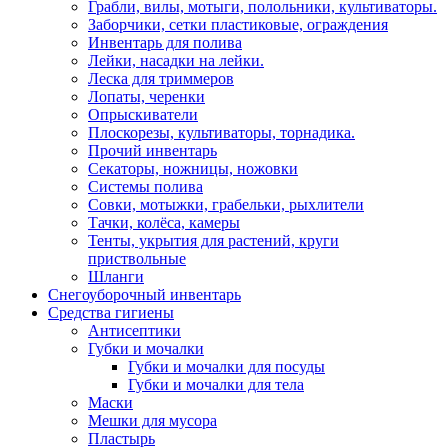
Грабли, вилы, мотыги, полольники, культиваторы.
Заборчики, сетки пластиковые, ограждения
Инвентарь для полива
Лейки, насадки на лейки.
Леска для триммеров
Лопаты, черенки
Опрыскиватели
Плоскорезы, культиваторы, торнадика.
Прочий инвентарь
Секаторы, ножницы, ножовки
Системы полива
Совки, мотыжки, грабельки, рыхлители
Тачки, колёса, камеры
Тенты, укрытия для растений, круги
приствольные
Шланги
Снегоуборочный инвентарь
Средства гигиены
Антисептики
Губки и мочалки
Губки и мочалки для посуды
Губки и мочалки для тела
Маски
Мешки для мусора
Пластырь