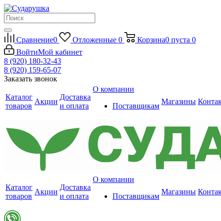
Сравнение
0
Отложенные
0
Корзина
0
пуста
0
Войти
Мой кабинет
8 (920) 180-32-43
8 (920) 159-65-07
Заказать звонок
О компании
Каталог
Доставка
Акции
Магазины
Конта
товаров
и оплата
Поставщикам
О компании
Каталог
Доставка
Акции
Магазины
Конта
товаров
и оплата
Поставщикам