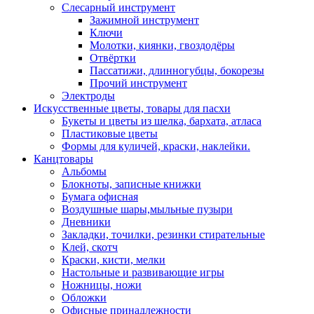
Слесарный инструмент
Зажимной инструмент
Ключи
Молотки, киянки, гвоздодёры
Отвёртки
Пассатижи, длинногубцы, бокорезы
Прочий инструмент
Электроды
Искусственные цветы, товары для пасхи
Букеты и цветы из шелка, бархата, атласа
Пластиковые цветы
Формы для куличей, краски, наклейки.
Канцтовары
Альбомы
Блокноты, записные книжки
Бумага офисная
Воздушные шары,мыльные пузыри
Дневники
Закладки, точилки, резинки стирательные
Клей, скотч
Краски, кисти, мелки
Настольные и развивающие игры
Ножницы, ножи
Обложки
Офисные принадлежности