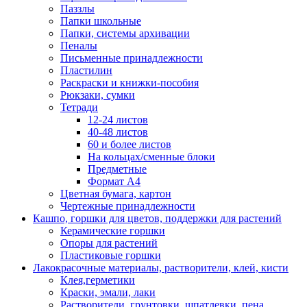
Паззлы
Папки школьные
Папки, системы архивации
Пеналы
Письменные принадлежности
Пластилин
Раскраски и книжки-пособия
Рюкзаки, сумки
Тетради
12-24 листов
40-48 листов
60 и более листов
На кольцах/сменные блоки
Предметные
Формат А4
Цветная бумага, картон
Чертежные принадлежности
Кашпо, горшки для цветов, поддержки для растений
Керамические горшки
Опоры для растений
Пластиковые горшки
Лакокрасочные материалы, растворители, клей, кисти
Клея,герметики
Краски, эмали, лаки
Растворители, грунтовки, шпатлевки, пена