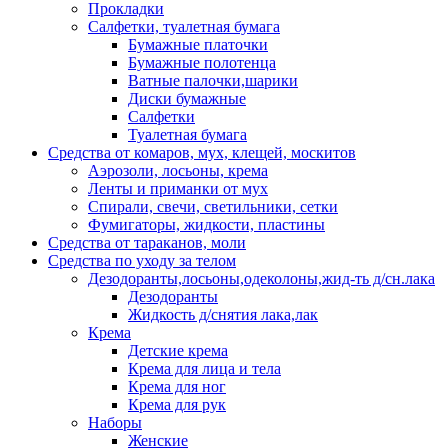
Прокладки
Салфетки, туалетная бумага
Бумажные платочки
Бумажные полотенца
Ватные палочки,шарики
Диски бумажные
Салфетки
Туалетная бумага
Средства от комаров, мух, клещей, москитов
Аэрозоли, лосьоны, крема
Ленты и приманки от мух
Спирали, свечи, светильники, сетки
Фумигаторы, жидкости, пластины
Средства от тараканов, моли
Средства по уходу за телом
Дезодоранты,лосьоны,одеколоны,жид-ть д/сн.лака
Дезодоранты
Жидкость д/снятия лака,лак
Крема
Детские крема
Крема для лица и тела
Крема для ног
Крема для рук
Наборы
Женские