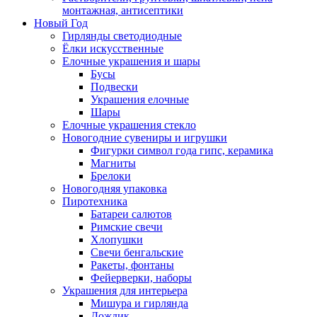
монтажная, антисептики
Новый Год
Гирлянды светодиодные
Ёлки искусственные
Елочные украшения и шары
Бусы
Подвески
Украшения елочные
Шары
Елочные украшения стекло
Новогодние сувениры и игрушки
Фигурки символ года гипс, керамика
Магниты
Брелоки
Новогодняя упаковка
Пиротехника
Батареи салютов
Римские свечи
Хлопушки
Свечи бенгальские
Ракеты, фонтаны
Фейерверки, наборы
Украшения для интерьера
Мишура и гирлянда
Дождик