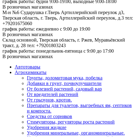
график работы: будни 9:00-19:00, выходные 9:00-18:00
В розничных магазинах
М-н №6 Сударушка г.Тверь Артиллерийский переулок д3,
Тверская область, г. Тверь, Артиллерийский переулок, д.3
тел:
+79201675060
график работы: ежедневно с 9:00 до 19:00
В розничных магазинах
Склад основной, Тверская область, г. Ржев, Муравьёвский
тракт, д. 28
тел: +79201803243
график работы: понедельник-пятница с 9:00 до 17:00
В розничных магазинах
Автотовары
Агрохимикаты
Грунты, доломитовая мука, побелка
Добавки в грунт, почвоулучшители
От болезней растений, садовый вар
От вредителей растений
От грызунов, кротов.
Препараты для туалетов, выгребных ям, септиков
и компоста.
Средства от сорняков
Стимуляторы, регуляторы роста растений
Удобрения жидкие
Удобрения минеральные, органоминеральные.