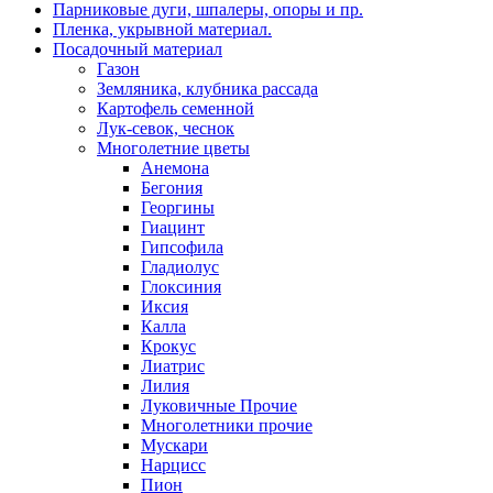
Парниковые дуги, шпалеры, опоры и пр.
Пленка, укрывной материал.
Посадочный материал
Газон
Земляника, клубника рассада
Картофель семенной
Лук-севок, чеснок
Многолетние цветы
Анемона
Бегония
Георгины
Гиацинт
Гипсофила
Гладиолус
Глоксиния
Иксия
Калла
Крокус
Лиатрис
Лилия
Луковичные Прочие
Многолетники прочие
Мускари
Нарцисс
Пион