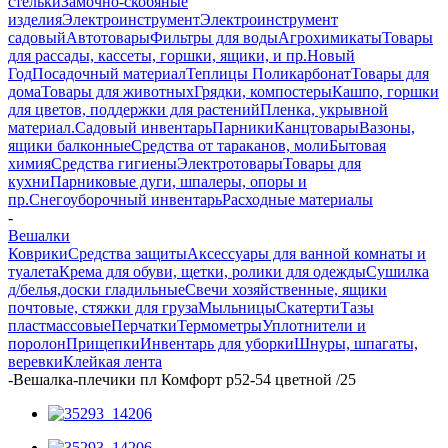
стельки
Замочно-скобяные
изделия
Электроинструмент
Электроинструмент
садовый
Автотовары
Фильтры для воды
Агрохимикаты
Товары
для рассады, кассеты, горшки, ящики, и пр.
Новый
Год
Посадочный материал
Теплицы Поликарбонат
Товары для
дома
Товары для животных
Грядки, компостеры
Кашпо, горшки
для цветов, поддержки для растений
Пленка, укрывной
материал.
Садовый инвентарь
Парники
Канцтовары
Вазоны,
ящики балконные
Средства от тараканов, моли
Бытовая
химия
Средства гигиены
Электротовары
Товары для
кухни
Парниковые дуги, шпалеры, опоры и
пр.
Снегоуборочный инвентарь
Расходные материалы
-
Вешалки
Коврики
Средства защиты
Аксессуары для ванной комнаты и
туалета
Крема для обуви, щетки, ролики для одежды
Сушилка
д/белья,доски гладильные
Свечи хозяйственные, ящики
почтовые, стяжки для груза
Мыльницы
Скатерти
Тазы
пластмассовые
Перчатки
Термометры
Уплотнители и
поролон
Прищепки
Инвентарь для уборки
Шнуры, шпагаты,
веревки
Клейкая лента
-
Вешалка-плечики пл Комфорт р52-54 цветной /25