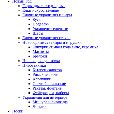
Новый Год
Гирлянды светодиодные
Ёлки искусственные
Елочные украшения и шары
Бусы
Подвески
Украшения елочные
Шары
Елочные украшения стекло
Новогодние сувениры и игрушки
Фигурки символ года гипс, керамика
Магниты
Брелоки
Новогодняя упаковка
Пиротехника
Батареи салютов
Римские свечи
Хлопушки
Свечи бенгальские
Ракеты, фонтаны
Фейерверки, наборы
Украшения для интерьера
Мишура и гирлянда
Дождик
Носки