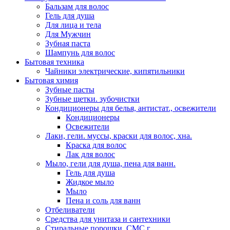
Бальзам для волос
Гель для душа
Для лица и тела
Для Мужчин
Зубная паста
Шампунь для волос
Бытовая техника
Чайники электрические, кипятильники
Бытовая химия
Зубные пасты
Зубные щетки. зубочистки
Кондиционеры для белья, антистат., освежители
Кондиционеры
Освежители
Лаки, гели. муссы, краски для волос, хна.
Краска для волос
Лак для волос
Мыло, гели для душа, пена для ванн.
Гель для душа
Жидкое мыло
Мыло
Пена и соль для ванн
Отбеливатели
Средства для унитаза и сантехники
Стиральные порошки, СМС г...