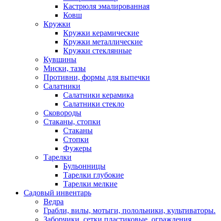
Кастрюля эмалированная
Ковш
Кружки
Кружки керамические
Кружки металлические
Кружки стеклянные
Кувшины
Миски, тазы
Противни, формы для выпечки
Салатники
Салатники керамика
Салатники стекло
Сковороды
Стаканы, стопки
Стаканы
Стопки
Фужеры
Тарелки
Бульонницы
Тарелки глубокие
Тарелки мелкие
Садовый инвентарь
Ведра
Грабли, вилы, мотыги, полольники, культиваторы.
Заборчики, сетки пластиковые, ограждения