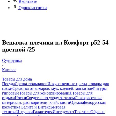
Вконтакте
Одноклассники
Вешалка-плечики пл Комфорт р52-54
цветной /25
Сударушка
-
Каталог
-
Товары для дома
Посуда
Срезка тюльпанов
Искусственные цветы, товары для
пасхи
Средства от комаров, мух, клещей, москитов
Фигуры
гипсовые
Товары для консервирования.
Товары для
отдыха
Носки
Средства по уходу за телом
Лакокрасочные
материалы, растворители, клей, кисти
Одежда
Белорусская
косметика Белита и Витекс
Бытовая
техника
Игрушки
Галантерея
Инструмент
Текстиль
Обувь и