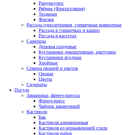
Ранункулюс
Рябчик (Фритиллярия)
Тюльпан
Фрезия
Рассада однолетников, горшечные комнатные
Рассада в горшочках и кашпо
Рассада в кассетах
Саженцы
Деревья плодовые
Кустарники декоративные, цветущие
Кустарники ягодные
Хвойные
Семена овощей и цветов
Овощи
Цветы
Сидераты
Посуда
Заварники, френч-прессы
Френч-пресс
Чайник заварочный
Кастрюли
Бак
Кастрюля алюминиевая
Кастрюля из нержавеющей стали
Кастрюля набор