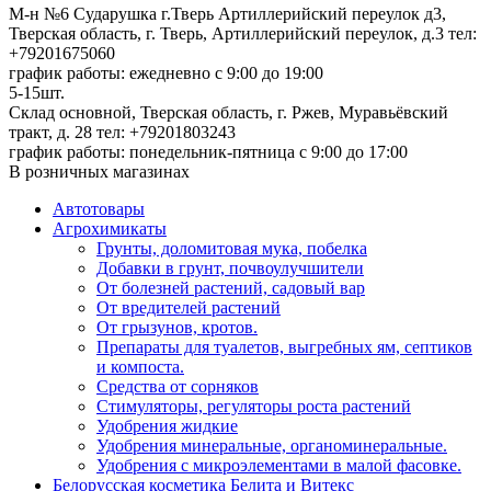
М-н №6 Сударушка г.Тверь Артиллерийский переулок д3,
Тверская область, г. Тверь, Артиллерийский переулок, д.3
тел:
+79201675060
график работы: ежедневно с 9:00 до 19:00
5-15шт.
Склад основной, Тверская область, г. Ржев, Муравьёвский
тракт, д. 28
тел: +79201803243
график работы: понедельник-пятница с 9:00 до 17:00
В розничных магазинах
Автотовары
Агрохимикаты
Грунты, доломитовая мука, побелка
Добавки в грунт, почвоулучшители
От болезней растений, садовый вар
От вредителей растений
От грызунов, кротов.
Препараты для туалетов, выгребных ям, септиков
и компоста.
Средства от сорняков
Стимуляторы, регуляторы роста растений
Удобрения жидкие
Удобрения минеральные, органоминеральные.
Удобрения с микроэлементами в малой фасовке.
Белорусская косметика Белита и Витекс