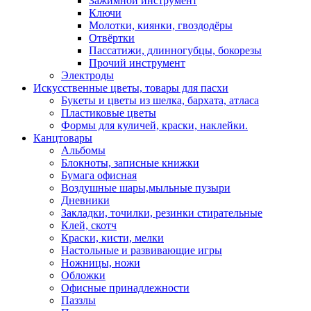
Зажимной инструмент
Ключи
Молотки, киянки, гвоздодёры
Отвёртки
Пассатижи, длинногубцы, бокорезы
Прочий инструмент
Электроды
Искусственные цветы, товары для пасхи
Букеты и цветы из шелка, бархата, атласа
Пластиковые цветы
Формы для куличей, краски, наклейки.
Канцтовары
Альбомы
Блокноты, записные книжки
Бумага офисная
Воздушные шары,мыльные пузыри
Дневники
Закладки, точилки, резинки стирательные
Клей, скотч
Краски, кисти, мелки
Настольные и развивающие игры
Ножницы, ножи
Обложки
Офисные принадлежности
Паззлы