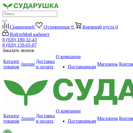
Сравнение
0
Отложенные
0
Корзина
0
пуста
0
Войти
Мой кабинет
8 (920) 180-32-43
8 (920) 159-65-07
Заказать звонок
О компании
Каталог
Доставка
Акции
Магазины
Конта
товаров
и оплата
Поставщикам
О компании
Каталог
Доставка
Акции
Магазины
Конта
товаров
и оплата
Поставщикам