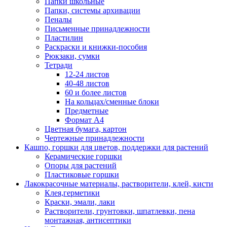
Папки школьные
Папки, системы архивации
Пеналы
Письменные принадлежности
Пластилин
Раскраски и книжки-пособия
Рюкзаки, сумки
Тетради
12-24 листов
40-48 листов
60 и более листов
На кольцах/сменные блоки
Предметные
Формат А4
Цветная бумага, картон
Чертежные принадлежности
Кашпо, горшки для цветов, поддержки для растений
Керамические горшки
Опоры для растений
Пластиковые горшки
Лакокрасочные материалы, растворители, клей, кисти
Клея,герметики
Краски, эмали, лаки
Растворители, грунтовки, шпатлевки, пена
монтажная, антисептики