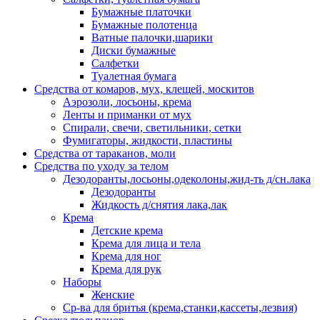
Бумажные платочки
Бумажные полотенца
Ватные палочки,шарики
Диски бумажные
Салфетки
Туалетная бумага
Средства от комаров, мух, клещей, москитов
Аэрозоли, лосьоны, крема
Ленты и приманки от мух
Спирали, свечи, светильники, сетки
Фумигаторы, жидкости, пластины
Средства от тараканов, моли
Средства по уходу за телом
Дезодоранты,лосьоны,одеколоны,жид-ть д/сн.лака
Дезодоранты
Жидкость д/снятия лака,лак
Крема
Детские крема
Крема для лица и тела
Крема для ног
Крема для рук
Наборы
Женские
Ср-ва для бритья (крема,станки,кассеты,лезвия)