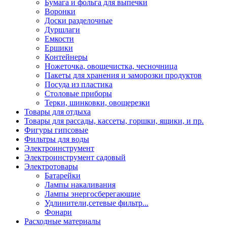
Бумага и фольга для выпечки
Воронки
Доски разделочные
Дуршлаги
Емкости
Ершики
Контейнеры
Ножеточка, овощечистка, чесночница
Пакеты для хранения и заморозки продуктов
Посуда из пластика
Столовые приборы
Терки, шинковки, овощерезки
Товары для отдыха
Товары для рассады, кассеты, горшки, ящики, и пр.
Фигуры гипсовые
Фильтры для воды
Электроинструмент
Электроинструмент садовый
Электротовары
Батарейки
Лампы накаливания
Лампы энергосберегающие
Удлинители,сетевые фильтр...
Фонари
Расходные материалы