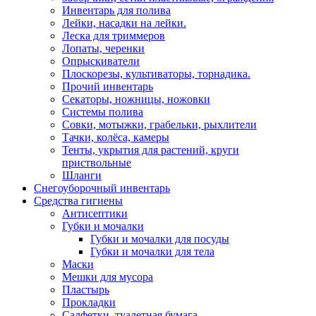
Инвентарь для полива
Лейки, насадки на лейки.
Леска для триммеров
Лопаты, черенки
Опрыскиватели
Плоскорезы, культиваторы, торнадика.
Прочий инвентарь
Секаторы, ножницы, ножовки
Системы полива
Совки, мотыжки, грабельки, рыхлители
Тачки, колёса, камеры
Тенты, укрытия для растений, круги
приствольные
Шланги
Снегоуборочный инвентарь
Средства гигиены
Антисептики
Губки и мочалки
Губки и мочалки для посуды
Губки и мочалки для тела
Маски
Мешки для мусора
Пластырь
Прокладки
Салфетки, туалетная бумага