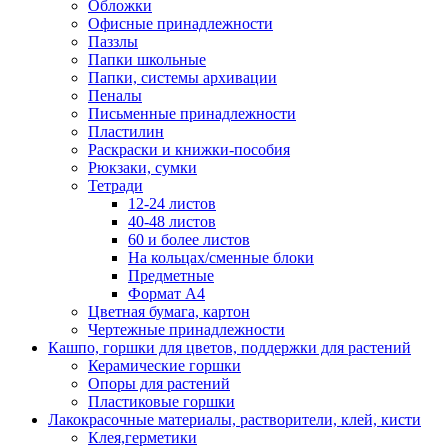
Обложки
Офисные принадлежности
Паззлы
Папки школьные
Папки, системы архивации
Пеналы
Письменные принадлежности
Пластилин
Раскраски и книжки-пособия
Рюкзаки, сумки
Тетради
12-24 листов
40-48 листов
60 и более листов
На кольцах/сменные блоки
Предметные
Формат А4
Цветная бумага, картон
Чертежные принадлежности
Кашпо, горшки для цветов, поддержки для растений
Керамические горшки
Опоры для растений
Пластиковые горшки
Лакокрасочные материалы, растворители, клей, кисти
Клея,герметики