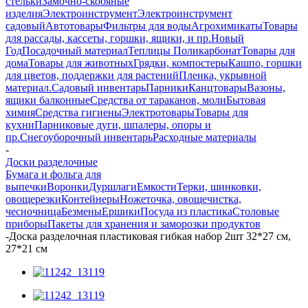
стельки
Замочно-скобяные
изделия
Электроинструмент
Электроинструмент
садовый
Автотовары
Фильтры для воды
Агрохимикаты
Товары
для рассады, кассеты, горшки, ящики, и пр.
Новый
Год
Посадочный материал
Теплицы Поликарбонат
Товары для
дома
Товары для животных
Грядки, компостеры
Кашпо, горшки
для цветов, поддержки для растений
Пленка, укрывной
материал.
Садовый инвентарь
Парники
Канцтовары
Вазоны,
ящики балконные
Средства от тараканов, моли
Бытовая
химия
Средства гигиены
Электротовары
Товары для
кухни
Парниковые дуги, шпалеры, опоры и
пр.
Снегоуборочный инвентарь
Расходные материалы
-
Доски разделочные
Бумага и фольга для
выпечки
Воронки
Дуршлаги
Емкости
Терки, шинковки,
овощерезки
Контейнеры
Ножеточка, овощечистка,
чесночница
Безмены
Ершики
Посуда из пластика
Столовые
приборы
Пакеты для хранения и заморозки продуктов
-
Доска разделочная пластиковая гибкая набор 2шт 32*27 см,
27*21 см