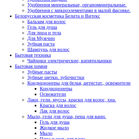
Удобрения минеральные, органоминеральные.
Удобрения с микроэлементами в малой фасовке.
Белорусская косметика Белита и Витекс
Бальзам для волос
Гель для душа
Для лица и тела
Для Мужчин
Зубная паста
Шампунь для волос
Бытовая техника
Чайники электрические, кипятильники
Бытовая химия
Зубные пасты
Зубные щетки. зубочистки
Кондиционеры для белья, антистат., освежители
Кондиционеры
Освежители
Лаки, гели. муссы, краски для волос, хна.
Краска для волос
Лак для волос
Мыло, гели для душа, пена для ванн.
Гель для душа
Жидкое мыло
Мыло
Пена и соль для ванн