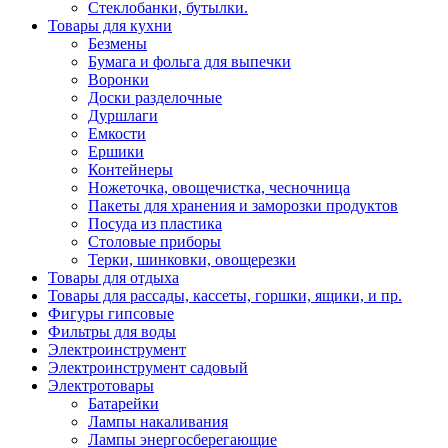
Стеклобанки, бутылки.
Товары для кухни
Безмены
Бумага и фольга для выпечки
Воронки
Доски разделочные
Дуршлаги
Емкости
Ершики
Контейнеры
Ножеточка, овощечистка, чесночница
Пакеты для хранения и заморозки продуктов
Посуда из пластика
Столовые приборы
Терки, шинковки, овощерезки
Товары для отдыха
Товары для рассады, кассеты, горшки, ящики, и пр.
Фигуры гипсовые
Фильтры для воды
Электроинструмент
Электроинструмент садовый
Электротовары
Батарейки
Лампы накаливания
Лампы энергосберегающие