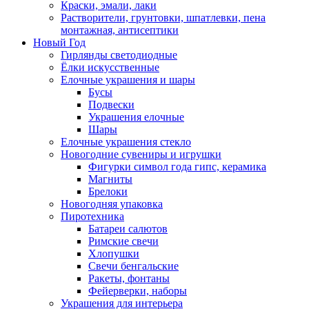
Краски, эмали, лаки
Растворители, грунтовки, шпатлевки, пена
монтажная, антисептики
Новый Год
Гирлянды светодиодные
Ёлки искусственные
Елочные украшения и шары
Бусы
Подвески
Украшения елочные
Шары
Елочные украшения стекло
Новогодние сувениры и игрушки
Фигурки символ года гипс, керамика
Магниты
Брелоки
Новогодняя упаковка
Пиротехника
Батареи салютов
Римские свечи
Хлопушки
Свечи бенгальские
Ракеты, фонтаны
Фейерверки, наборы
Украшения для интерьера