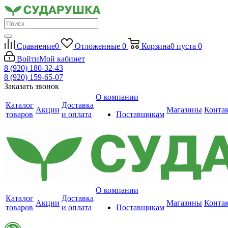
Сравнение
0
Отложенные
0
Корзина
0
пуста
0
Войти
Мой кабинет
8 (920) 180-32-43
8 (920) 159-65-07
Заказать звонок
О компании
Каталог
Доставка
Акции
Магазины
Конта
товаров
и оплата
Поставщикам
О компании
Каталог
Доставка
Акции
Магазины
Конта
товаров
и оплата
Поставщикам