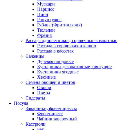
Мускари
Нарцисс
Пион
Ранункулюс
Рябчик (Фритиллярия)
Тюльпан
Фрезия
Рассада однолетников, горшечные комнатные
Рассада в горшочках и кашпо
Рассада в кассетах
Саженцы
Деревья плодовые
Кустарники декоративные, цветущие
Кустарники ягодные
Хвойные
Семена овощей и цветов
Овощи
Цветы
Сидераты
Посуда
Заварники, френч-прессы
Френч-пресс
Чайник заварочный
Кастрюли
Бак