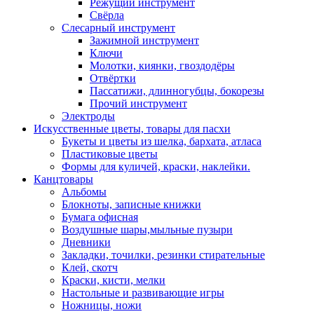
Режущий инструмент
Свёрла
Слесарный инструмент
Зажимной инструмент
Ключи
Молотки, киянки, гвоздодёры
Отвёртки
Пассатижи, длинногубцы, бокорезы
Прочий инструмент
Электроды
Искусственные цветы, товары для пасхи
Букеты и цветы из шелка, бархата, атласа
Пластиковые цветы
Формы для куличей, краски, наклейки.
Канцтовары
Альбомы
Блокноты, записные книжки
Бумага офисная
Воздушные шары,мыльные пузыри
Дневники
Закладки, точилки, резинки стирательные
Клей, скотч
Краски, кисти, мелки
Настольные и развивающие игры
Ножницы, ножи