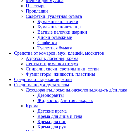
Мешки для мусора
Пластырь
Прокладки
Салфетки, туалетная бумага
Бумажные платочки
Бумажные полотенца
Ватные палочки,шарики
Диски бумажные
Салфетки
Туалетная бумага
Средства от комаров, мух, клещей, москитов
Аэрозоли, лосьоны, крема
Ленты и приманки от мух
Спирали, свечи, светильники, сетки
Фумигаторы, жидкости, пластины
Средства от тараканов, моли
Средства по уходу за телом
Дезодоранты,лосьоны,одеколоны,жид-ть д/сн.лака
Дезодоранты
Жидкость д/снятия лака,лак
Крема
Детские крема
Крема для лица и тела
Крема для ног
Крема для рук