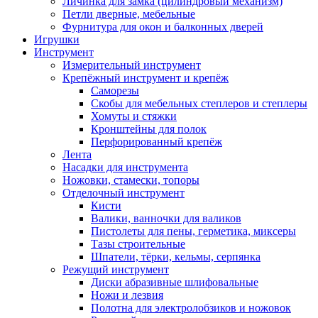
Личинка для замка (цилиндровый механизм)
Петли дверные, мебельные
Фурнитура для окон и балконных дверей
Игрушки
Инструмент
Измерительный инструмент
Крепёжный инструмент и крепёж
Саморезы
Скобы для мебельных степлеров и степлеры
Хомуты и стяжки
Кронштейны для полок
Перфорированный крепёж
Лента
Насадки для инструмента
Ножовки, стамески, топоры
Отделочный инструмент
Кисти
Валики, ванночки для валиков
Пистолеты для пены, герметика, миксеры
Тазы строительные
Шпатели, тёрки, кельмы, серпянка
Режущий инструмент
Диски абразивные шлифовальные
Ножи и лезвия
Полотна для электролобзиков и ножовок