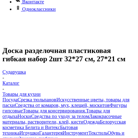
Вконтакте
Одноклассники
Доска разделочная пластиковая
гибкая набор 2шт 32*27 см, 27*21 см
Сударушка
-
Каталог
-
Товары для кухни
Посуда
Срезка тюльпанов
Искусственные цветы, товары для
пасхи
Средства от комаров, мух, клещей, москитов
Фигуры
гипсовые
Товары для консервирования.
Товары для
отдыха
Носки
Средства по уходу за телом
Лакокрасочные
материалы, растворители, клей, кисти
Одежда
Белорусская
косметика Белита и Витекс
Бытовая
техника
Игрушки
Галантерея
Инструмент
Текстиль
Обувь и