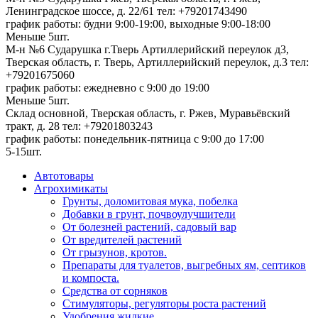
Ленинградское шоссе, д. 22/61
тел: +79201743490
график работы: будни 9:00-19:00, выходные 9:00-18:00
Меньше 5шт.
М-н №6 Сударушка г.Тверь Артиллерийский переулок д3,
Тверская область, г. Тверь, Артиллерийский переулок, д.3
тел:
+79201675060
график работы: ежедневно с 9:00 до 19:00
Меньше 5шт.
Склад основной, Тверская область, г. Ржев, Муравьёвский
тракт, д. 28
тел: +79201803243
график работы: понедельник-пятница с 9:00 до 17:00
5-15шт.
Автотовары
Агрохимикаты
Грунты, доломитовая мука, побелка
Добавки в грунт, почвоулучшители
От болезней растений, садовый вар
От вредителей растений
От грызунов, кротов.
Препараты для туалетов, выгребных ям, септиков
и компоста.
Средства от сорняков
Стимуляторы, регуляторы роста растений
Удобрения жидкие