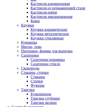
Кастрюля алюминиевая
Кастрюля из нержавеющей стали
Кастрюля набор
Кастрюля эмалированная
Ковш
Кружки
Кружки керамические
Кружки металлические
Кружки стеклянные
Кувшины
Миски, тазы
Противни, формы для выпечки
Салатники
Салатники керамика
Салатники стекло
Сковороды
Стаканы, стопки
Стаканы
Стопки
Фужеры
Тарелки
Бульонницы
Тарелки глубокие
Тарелки мелкие
Садовый инвентарь