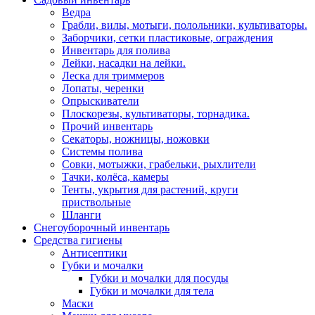
Ведра
Грабли, вилы, мотыги, полольники, культиваторы.
Заборчики, сетки пластиковые, ограждения
Инвентарь для полива
Лейки, насадки на лейки.
Леска для триммеров
Лопаты, черенки
Опрыскиватели
Плоскорезы, культиваторы, торнадика.
Прочий инвентарь
Секаторы, ножницы, ножовки
Системы полива
Совки, мотыжки, грабельки, рыхлители
Тачки, колёса, камеры
Тенты, укрытия для растений, круги
приствольные
Шланги
Снегоуборочный инвентарь
Средства гигиены
Антисептики
Губки и мочалки
Губки и мочалки для посуды
Губки и мочалки для тела
Маски