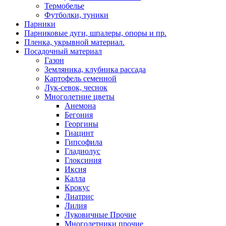
Термобелье
Футболки, туники
Парники
Парниковые дуги, шпалеры, опоры и пр.
Пленка, укрывной материал.
Посадочный материал
Газон
Земляника, клубника рассада
Картофель семенной
Лук-севок, чеснок
Многолетние цветы
Анемона
Бегония
Георгины
Гиацинт
Гипсофила
Гладиолус
Глоксиния
Иксия
Калла
Крокус
Лиатрис
Лилия
Луковичные Прочие
Многолетники прочие