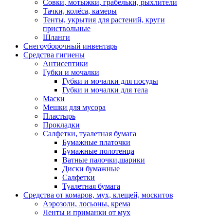
Совки, мотыжки, грабельки, рыхлители
Тачки, колёса, камеры
Тенты, укрытия для растений, круги
приствольные
Шланги
Снегоуборочный инвентарь
Средства гигиены
Антисептики
Губки и мочалки
Губки и мочалки для посуды
Губки и мочалки для тела
Маски
Мешки для мусора
Пластырь
Прокладки
Салфетки, туалетная бумага
Бумажные платочки
Бумажные полотенца
Ватные палочки,шарики
Диски бумажные
Салфетки
Туалетная бумага
Средства от комаров, мух, клещей, москитов
Аэрозоли, лосьоны, крема
Ленты и приманки от мух