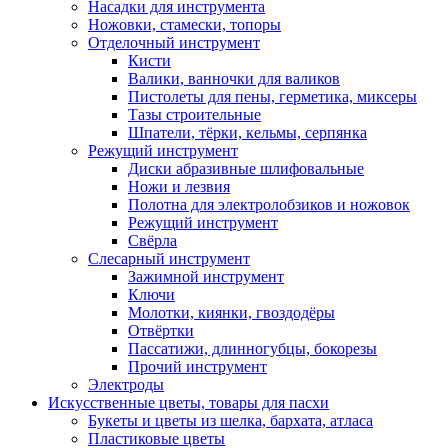
Насадки для инструмента
Ножовки, стамески, топоры
Отделочный инструмент
Кисти
Валики, ванночки для валиков
Пистолеты для пены, герметика, миксеры
Тазы строительные
Шпатели, тёрки, кельмы, серпянка
Режущий инструмент
Диски абразивные шлифовальные
Ножи и лезвия
Полотна для электролобзиков и ножовок
Режущий инструмент
Свёрла
Слесарный инструмент
Зажимной инструмент
Ключи
Молотки, киянки, гвоздодёры
Отвёртки
Пассатижи, длинногубцы, бокорезы
Прочий инструмент
Электроды
Искусственные цветы, товары для пасхи
Букеты и цветы из шелка, бархата, атласа
Пластиковые цветы