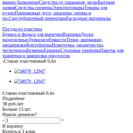
ящики балконные
Средства от тараканов, моли
Бытовая
химия
Средства гигиены
Электротовары
Товары для
кухни
Парниковые дуги, шпалеры, опоры и
пр.
Снегоуборочный инвентарь
Расходные материалы
-
Посуда из пластика
Бумага и фольга для выпечки
Воронки
Доски
разделочные
Дуршлаги
Емкости
Терки, шинковки,
овощерезки
Контейнеры
Ножеточка, овощечистка,
чесночница
Безмены
Ершики
Столовые приборы
Пакеты для
хранения и заморозки продуктов
-
Стакан пластиковый 0,4л
Стакан пластиковый 0,4л
Подробнее
38
руб.
/шт
Больше 15 шт.
Нашли дешевле?
-
+
В корзину
Купить в 1 клик