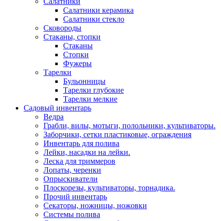
Салатники
Салатники керамика
Салатники стекло
Сковороды
Стаканы, стопки
Стаканы
Стопки
Фужеры
Тарелки
Бульонницы
Тарелки глубокие
Тарелки мелкие
Садовый инвентарь
Ведра
Грабли, вилы, мотыги, полольники, культиваторы.
Заборчики, сетки пластиковые, ограждения
Инвентарь для полива
Лейки, насадки на лейки.
Леска для триммеров
Лопаты, черенки
Опрыскиватели
Плоскорезы, культиваторы, торнадика.
Прочий инвентарь
Секаторы, ножницы, ножовки
Системы полива