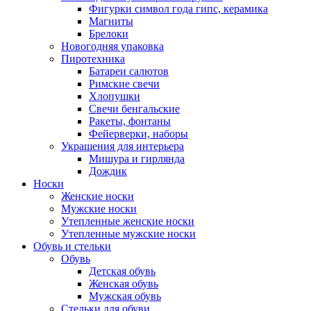
Фигурки символ года гипс, керамика
Магниты
Брелоки
Новогодняя упаковка
Пиротехника
Батареи салютов
Римские свечи
Хлопушки
Свечи бенгальские
Ракеты, фонтаны
Фейерверки, наборы
Украшения для интерьера
Мишура и гирлянда
Дождик
Носки
Женские носки
Мужские носки
Утепленные женские носки
Утепленные мужские носки
Обувь и стельки
Обувь
Детская обувь
Женская обувь
Мужская обувь
Стельки для обуви