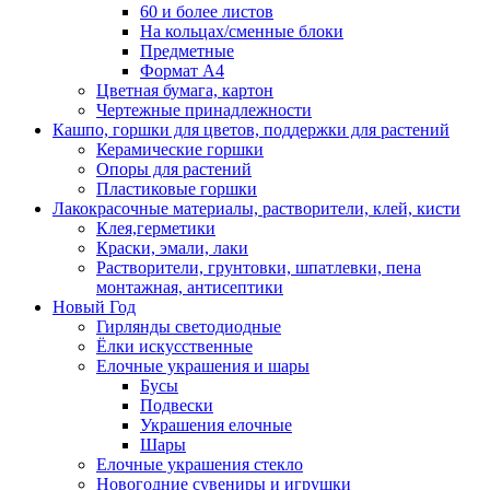
60 и более листов
На кольцах/сменные блоки
Предметные
Формат А4
Цветная бумага, картон
Чертежные принадлежности
Кашпо, горшки для цветов, поддержки для растений
Керамические горшки
Опоры для растений
Пластиковые горшки
Лакокрасочные материалы, растворители, клей, кисти
Клея,герметики
Краски, эмали, лаки
Растворители, грунтовки, шпатлевки, пена
монтажная, антисептики
Новый Год
Гирлянды светодиодные
Ёлки искусственные
Елочные украшения и шары
Бусы
Подвески
Украшения елочные
Шары
Елочные украшения стекло
Новогодние сувениры и игрушки