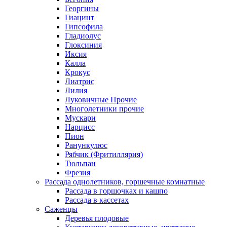
Георгины
Гиацинт
Гипсофила
Гладиолус
Глоксиния
Иксия
Калла
Крокус
Лиатрис
Лилия
Луковичные Прочие
Многолетники прочие
Мускари
Нарцисс
Пион
Ранункулюс
Рябчик (Фритиллярия)
Тюльпан
Фрезия
Рассада однолетников, горшечные комнатные
Рассада в горшочках и кашпо
Рассада в кассетах
Саженцы
Деревья плодовые