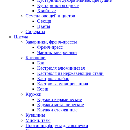
Кустарники декоративные, цветущие
Кустарники ягодные
Хвойные
Семена овощей и цветов
Овощи
Цветы
Сидераты
Посуда
Заварники, френч-прессы
Френч-пресс
Чайник заварочный
Кастрюли
Бак
Кастрюля алюминиевая
Кастрюля из нержавеющей стали
Кастрюля набор
Кастрюля эмалированная
Ковш
Кружки
Кружки керамические
Кружки металлические
Кружки стеклянные
Кувшины
Миски, тазы
Противни, формы для выпечки