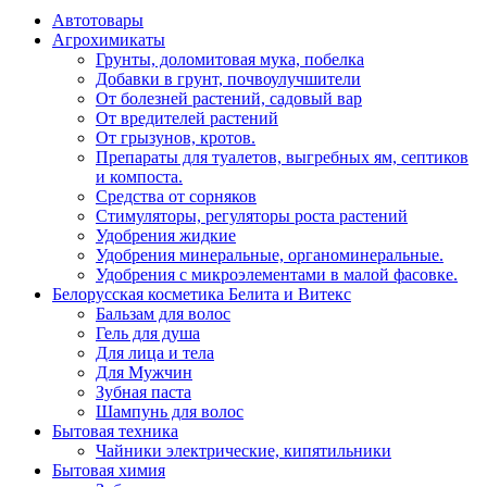
Автотовары
Агрохимикаты
Грунты, доломитовая мука, побелка
Добавки в грунт, почвоулучшители
От болезней растений, садовый вар
От вредителей растений
От грызунов, кротов.
Препараты для туалетов, выгребных ям, септиков
и компоста.
Средства от сорняков
Стимуляторы, регуляторы роста растений
Удобрения жидкие
Удобрения минеральные, органоминеральные.
Удобрения с микроэлементами в малой фасовке.
Белорусская косметика Белита и Витекс
Бальзам для волос
Гель для душа
Для лица и тела
Для Мужчин
Зубная паста
Шампунь для волос
Бытовая техника
Чайники электрические, кипятильники
Бытовая химия