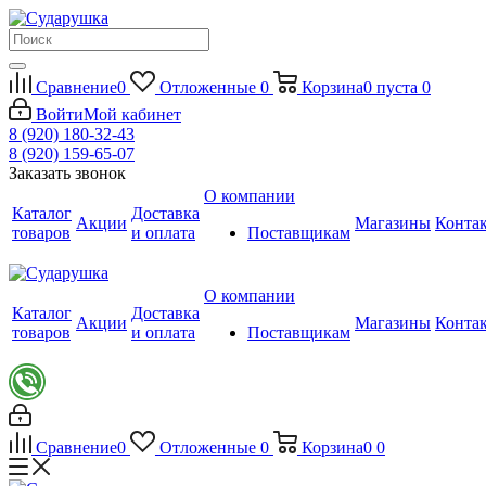
Сравнение
0
Отложенные
0
Корзина
0
пуста
0
Войти
Мой кабинет
8 (920) 180-32-43
8 (920) 159-65-07
Заказать звонок
О компании
Каталог
Доставка
Акции
Магазины
Конта
товаров
и оплата
Поставщикам
О компании
Каталог
Доставка
Акции
Магазины
Конта
товаров
и оплата
Поставщикам
Сравнение
0
Отложенные
0
Корзина
0
0