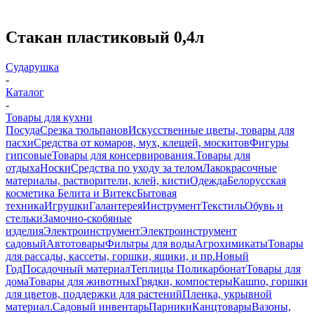
Стакан пластиковый 0,4л
Сударушка
-
Каталог
-
Товары для кухни
Посуда
Срезка тюльпанов
Искусственные цветы, товары для
пасхи
Средства от комаров, мух, клещей, москитов
Фигуры
гипсовые
Товары для консервирования.
Товары для
отдыха
Носки
Средства по уходу за телом
Лакокрасочные
материалы, растворители, клей, кисти
Одежда
Белорусская
косметика Белита и Витекс
Бытовая
техника
Игрушки
Галантерея
Инструмент
Текстиль
Обувь и
стельки
Замочно-скобяные
изделия
Электроинструмент
Электроинструмент
садовый
Автотовары
Фильтры для воды
Агрохимикаты
Товары
для рассады, кассеты, горшки, ящики, и пр.
Новый
Год
Посадочный материал
Теплицы Поликарбонат
Товары для
дома
Товары для животных
Грядки, компостеры
Кашпо, горшки
для цветов, поддержки для растений
Пленка, укрывной
материал.
Садовый инвентарь
Парники
Канцтовары
Вазоны,