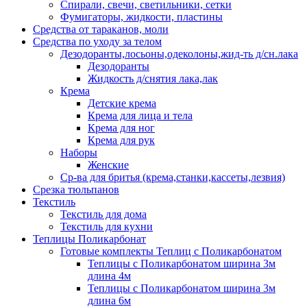
Спирали, свечи, светильники, сетки
Фумигаторы, жидкости, пластины
Средства от тараканов, моли
Средства по уходу за телом
Дезодоранты,лосьоны,одеколоны,жид-ть д/сн.лака
Дезодоранты
Жидкость д/снятия лака,лак
Крема
Детские крема
Крема для лица и тела
Крема для ног
Крема для рук
Наборы
Женские
Ср-ва для бритья (крема,станки,кассеты,лезвия)
Срезка тюльпанов
Текстиль
Текстиль для дома
Текстиль для кухни
Теплицы Поликарбонат
Готовые комплекты Теплиц с Поликарбонатом
Теплицы с Поликарбонатом ширина 3м
длина 4м
Теплицы с Поликарбонатом ширина 3м
длина 6м