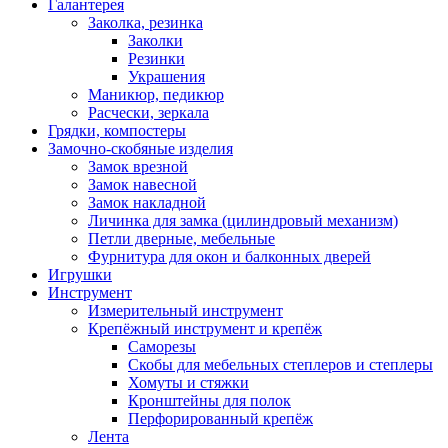
Галантерея
Заколка, резинка
Заколки
Резинки
Украшения
Маникюр, педикюр
Расчески, зеркала
Грядки, компостеры
Замочно-скобяные изделия
Замок врезной
Замок навесной
Замок накладной
Личинка для замка (цилиндровый механизм)
Петли дверные, мебельные
Фурнитура для окон и балконных дверей
Игрушки
Инструмент
Измерительный инструмент
Крепёжный инструмент и крепёж
Саморезы
Скобы для мебельных степлеров и степлеры
Хомуты и стяжки
Кронштейны для полок
Перфорированный крепёж
Лента