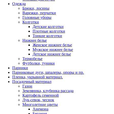
Одежда
Брюки, лосины
Варежки, перчатки
Головные уборы
Колготки
Детские колготки
Плотные колготки
Тонкие колготки
Нижнее белье
Женское нижнее белье
Мужское нижнее белье
Детское нижнее белье
Термобелье
Футболки, туники
Парники
Парниковые дуги, шпалеры, опоры и пр.
Пленка, укрывной материал.
Посадочный материал
Газон
Земляника, клубника рассада
Картофель семенной
Лук-севок, чеснок
Многолетние цветы
Анемона
Бегония