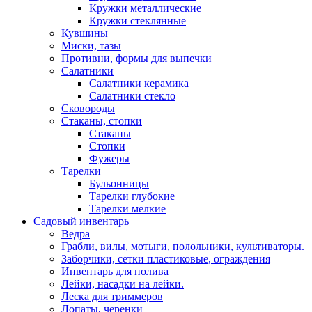
Кружки металлические
Кружки стеклянные
Кувшины
Миски, тазы
Противни, формы для выпечки
Салатники
Салатники керамика
Салатники стекло
Сковороды
Стаканы, стопки
Стаканы
Стопки
Фужеры
Тарелки
Бульонницы
Тарелки глубокие
Тарелки мелкие
Садовый инвентарь
Ведра
Грабли, вилы, мотыги, полольники, культиваторы.
Заборчики, сетки пластиковые, ограждения
Инвентарь для полива
Лейки, насадки на лейки.
Леска для триммеров
Лопаты, черенки