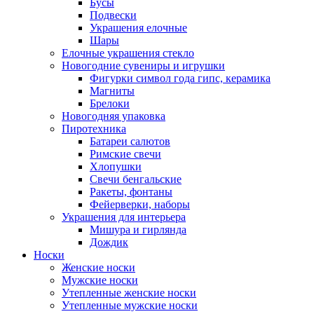
Бусы
Подвески
Украшения елочные
Шары
Елочные украшения стекло
Новогодние сувениры и игрушки
Фигурки символ года гипс, керамика
Магниты
Брелоки
Новогодняя упаковка
Пиротехника
Батареи салютов
Римские свечи
Хлопушки
Свечи бенгальские
Ракеты, фонтаны
Фейерверки, наборы
Украшения для интерьера
Мишура и гирлянда
Дождик
Носки
Женские носки
Мужские носки
Утепленные женские носки
Утепленные мужские носки