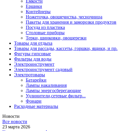
Емкости
Ершики
Контейнеры
Ножеточка, овощечистка, чесночница
Пакеты для хранения и заморозки продуктов
Посуда из пластика
Столовые приборы
Терки, шинковки, овощерезки
Товары для отдыха
Товары для рассады, кассеты, горшки, ящики, и пр.
Фигуры гипсовые
Фильтры для воды
Электроинструмент
Электроинструмент садовый
Электротовары
Батарейки
Лампы накаливания
Лампы энергосберегающие
Удлинители,сетевые фильтр...
Фонари
Расходные материалы
Новости
Все новости
23 марта 2026