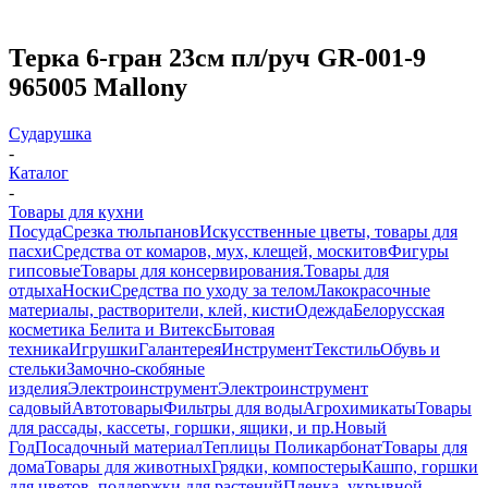
Терка 6-гран 23см пл/руч GR-001-9
965005 Mallony
Сударушка
-
Каталог
-
Товары для кухни
Посуда
Срезка тюльпанов
Искусственные цветы, товары для
пасхи
Средства от комаров, мух, клещей, москитов
Фигуры
гипсовые
Товары для консервирования.
Товары для
отдыха
Носки
Средства по уходу за телом
Лакокрасочные
материалы, растворители, клей, кисти
Одежда
Белорусская
косметика Белита и Витекс
Бытовая
техника
Игрушки
Галантерея
Инструмент
Текстиль
Обувь и
стельки
Замочно-скобяные
изделия
Электроинструмент
Электроинструмент
садовый
Автотовары
Фильтры для воды
Агрохимикаты
Товары
для рассады, кассеты, горшки, ящики, и пр.
Новый
Год
Посадочный материал
Теплицы Поликарбонат
Товары для
дома
Товары для животных
Грядки, компостеры
Кашпо, горшки
для цветов, поддержки для растений
Пленка, укрывной