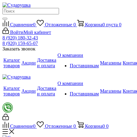
Сравнение
0
Отложенные
0
Корзина
0
пуста
0
Войти
Мой кабинет
8 (920) 180-32-43
8 (920) 159-65-07
Заказать звонок
О компании
Каталог
Доставка
Акции
Магазины
Конта
товаров
и оплата
Поставщикам
О компании
Каталог
Доставка
Акции
Магазины
Конта
товаров
и оплата
Поставщикам
Сравнение
0
Отложенные
0
Корзина
0
0