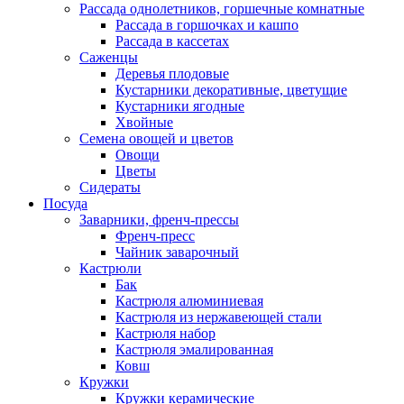
Рассада однолетников, горшечные комнатные
Рассада в горшочках и кашпо
Рассада в кассетах
Саженцы
Деревья плодовые
Кустарники декоративные, цветущие
Кустарники ягодные
Хвойные
Семена овощей и цветов
Овощи
Цветы
Сидераты
Посуда
Заварники, френч-прессы
Френч-пресс
Чайник заварочный
Кастрюли
Бак
Кастрюля алюминиевая
Кастрюля из нержавеющей стали
Кастрюля набор
Кастрюля эмалированная
Ковш
Кружки
Кружки керамические