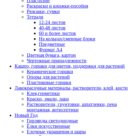
Пластилин
Раскраски и книжки-пособия
Рюкзаки, сумки
Тетради
12-24 листов
40-48 листов
60 и более листов
На кольцах/сменные блоки
Предметные
Формат А4
Цветная бумага, картон
Чертежные принадлежности
Кашпо, горшки для цветов, поддержки для растений
Керамические горшки
Опоры для растений
Пластиковые горшки
Лакокрасочные материалы, растворители, клей, кисти
Клея,герметики
Краски, эмали, лаки
Растворители, грунтовки, шпатлевки, пена
монтажная, антисептики
Новый Год
Гирлянды светодиодные
Ёлки искусственные
Елочные украшения и шары