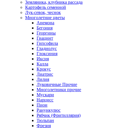
Земляника, клубника рассада
Картофель семенной
Лук-севок, чеснок
Многолетние цветы
Анемона
Бегония
Георгины
Гиацинт
Гипсофила
Гладиолус
Глоксиния
Иксия
Калла
Крокус
Лиатрис
Лилия
Луковичные Прочие
Многолетники прочие
Мускари
Нарцисс
Пион
Ранункулюс
Рябчик (Фритиллярия)
Тюльпан
Фрезия