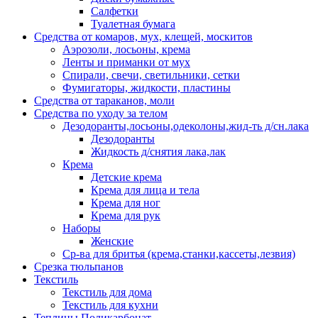
Салфетки
Туалетная бумага
Средства от комаров, мух, клещей, москитов
Аэрозоли, лосьоны, крема
Ленты и приманки от мух
Спирали, свечи, светильники, сетки
Фумигаторы, жидкости, пластины
Средства от тараканов, моли
Средства по уходу за телом
Дезодоранты,лосьоны,одеколоны,жид-ть д/сн.лака
Дезодоранты
Жидкость д/снятия лака,лак
Крема
Детские крема
Крема для лица и тела
Крема для ног
Крема для рук
Наборы
Женские
Ср-ва для бритья (крема,станки,кассеты,лезвия)
Срезка тюльпанов
Текстиль
Текстиль для дома
Текстиль для кухни
Теплицы Поликарбонат