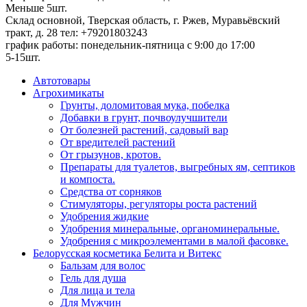
Меньше 5шт.
Склад основной, Тверская область, г. Ржев, Муравьёвский
тракт, д. 28
тел: +79201803243
график работы: понедельник-пятница с 9:00 до 17:00
5-15шт.
Автотовары
Агрохимикаты
Грунты, доломитовая мука, побелка
Добавки в грунт, почвоулучшители
От болезней растений, садовый вар
От вредителей растений
От грызунов, кротов.
Препараты для туалетов, выгребных ям, септиков
и компоста.
Средства от сорняков
Стимуляторы, регуляторы роста растений
Удобрения жидкие
Удобрения минеральные, органоминеральные.
Удобрения с микроэлементами в малой фасовке.
Белорусская косметика Белита и Витекс
Бальзам для волос
Гель для душа
Для лица и тела
Для Мужчин