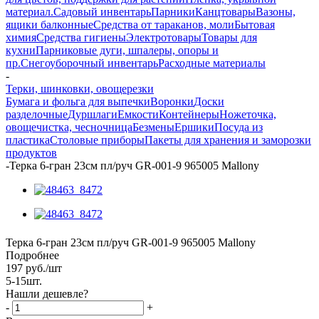
материал.
Садовый инвентарь
Парники
Канцтовары
Вазоны,
ящики балконные
Средства от тараканов, моли
Бытовая
химия
Средства гигиены
Электротовары
Товары для
кухни
Парниковые дуги, шпалеры, опоры и
пр.
Снегоуборочный инвентарь
Расходные материалы
-
Терки, шинковки, овощерезки
Бумага и фольга для выпечки
Воронки
Доски
разделочные
Дуршлаги
Емкости
Контейнеры
Ножеточка,
овощечистка, чесночница
Безмены
Ершики
Посуда из
пластика
Столовые приборы
Пакеты для хранения и заморозки
продуктов
-
Терка 6-гран 23см пл/руч GR-001-9 965005 Mallony
Терка 6-гран 23см пл/руч GR-001-9 965005 Mallony
Подробнее
197
руб.
/шт
5-15шт.
Нашли дешевле?
-
+