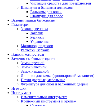
Чистящие средства для поверхностей
Шампуни и бальзамы для волос
Бальзамы для волос
Шампуни для волос
Вазоны, ящики балконные
Галантерея
Заколка, резинка
Заколки
Резинки
Украшения
Маникюр, педикюр
Расчески, зеркала
Грядки, компостеры
Замочно-скобяные изделия
Замок врезной
Замок навесной
Замок накладной
Личинка для замка (цилиндровый механизм)
Петли дверные, мебельные
Фурнитура для окон и балконных дверей
Игрушки
Инструмент
Измерительный инструмент
Крепёжный инструмент и крепёж
Саморезы