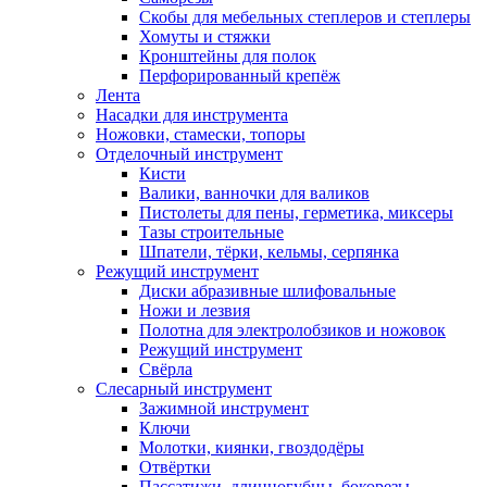
Скобы для мебельных степлеров и степлеры
Хомуты и стяжки
Кронштейны для полок
Перфорированный крепёж
Лента
Насадки для инструмента
Ножовки, стамески, топоры
Отделочный инструмент
Кисти
Валики, ванночки для валиков
Пистолеты для пены, герметика, миксеры
Тазы строительные
Шпатели, тёрки, кельмы, серпянка
Режущий инструмент
Диски абразивные шлифовальные
Ножи и лезвия
Полотна для электролобзиков и ножовок
Режущий инструмент
Свёрла
Слесарный инструмент
Зажимной инструмент
Ключи
Молотки, киянки, гвоздодёры
Отвёртки
Пассатижи, длинногубцы, бокорезы