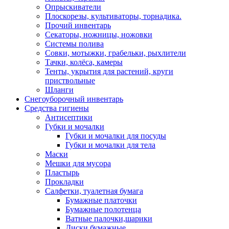
Опрыскиватели
Плоскорезы, культиваторы, торнадика.
Прочий инвентарь
Секаторы, ножницы, ножовки
Системы полива
Совки, мотыжки, грабельки, рыхлители
Тачки, колёса, камеры
Тенты, укрытия для растений, круги
приствольные
Шланги
Снегоуборочный инвентарь
Средства гигиены
Антисептики
Губки и мочалки
Губки и мочалки для посуды
Губки и мочалки для тела
Маски
Мешки для мусора
Пластырь
Прокладки
Салфетки, туалетная бумага
Бумажные платочки
Бумажные полотенца
Ватные палочки,шарики
Диски бумажные