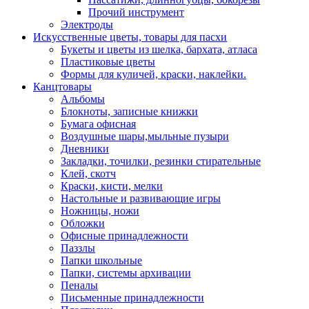
Прочий инструмент
Электроды
Искусственные цветы, товары для пасхи
Букеты и цветы из шелка, бархата, атласа
Пластиковые цветы
Формы для куличей, краски, наклейки.
Канцтовары
Альбомы
Блокноты, записные книжки
Бумага офисная
Воздушные шары,мыльные пузыри
Дневники
Закладки, точилки, резинки стирательные
Клей, скотч
Краски, кисти, мелки
Настольные и развивающие игры
Ножницы, ножи
Обложки
Офисные принадлежности
Паззлы
Папки школьные
Папки, системы архивации
Пеналы
Письменные принадлежности