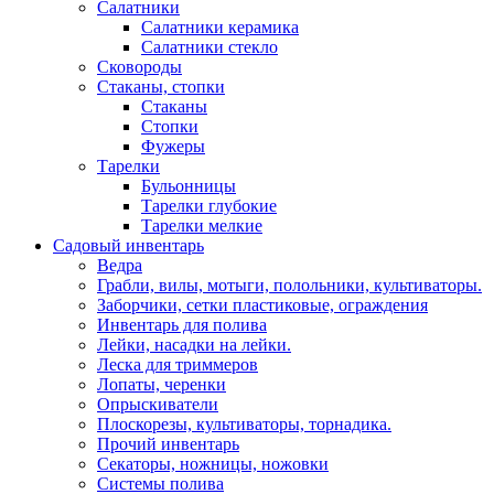
Салатники
Салатники керамика
Салатники стекло
Сковороды
Стаканы, стопки
Стаканы
Стопки
Фужеры
Тарелки
Бульонницы
Тарелки глубокие
Тарелки мелкие
Садовый инвентарь
Ведра
Грабли, вилы, мотыги, полольники, культиваторы.
Заборчики, сетки пластиковые, ограждения
Инвентарь для полива
Лейки, насадки на лейки.
Леска для триммеров
Лопаты, черенки
Опрыскиватели
Плоскорезы, культиваторы, торнадика.
Прочий инвентарь
Секаторы, ножницы, ножовки
Системы полива