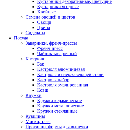
Кустарники декоративные, цветущие
Кустарники ягодные
Хвойные
Семена овощей и цветов
Овощи
Цветы
Сидераты
Посуда
Заварники, френч-прессы
Френч-пресс
Чайник заварочный
Кастрюли
Бак
Кастрюля алюминиевая
Кастрюля из нержавеющей стали
Кастрюля набор
Кастрюля эмалированная
Ковш
Кружки
Кружки керамические
Кружки металлические
Кружки стеклянные
Кувшины
Миски, тазы
Противни, формы для выпечки