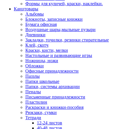
Формы для куличей, краски, наклейки.
Канцтовары
Альбомы
Блокноты, записные книжки
Бумага офисная
Воздушные шары,мыльные пузыри
Дневники
Закладки, точилки, резинки стирательные
Клей, скотч
Краски, кисти, мелки
Настольные и развивающие игры
Ножницы, ножи
Обложки
Офисные принадлежности
Паззлы
Папки школьные
Папки, системы архивации
Пеналы
Письменные принадлежности
Пластилин
Раскраски и книжки-пособия
Рюкзаки, сумки
Тетради
12-24 листов
40-48 листов