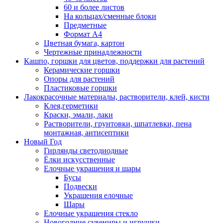
60 и более листов
На кольцах/сменные блоки
Предметные
Формат А4
Цветная бумага, картон
Чертежные принадлежности
Кашпо, горшки для цветов, поддержки для растений
Керамические горшки
Опоры для растений
Пластиковые горшки
Лакокрасочные материалы, растворители, клей, кисти
Клея,герметики
Краски, эмали, лаки
Растворители, грунтовки, шпатлевки, пена
монтажная, антисептики
Новый Год
Гирлянды светодиодные
Ёлки искусственные
Елочные украшения и шары
Бусы
Подвески
Украшения елочные
Шары
Елочные украшения стекло
Новогодние сувениры и игрушки