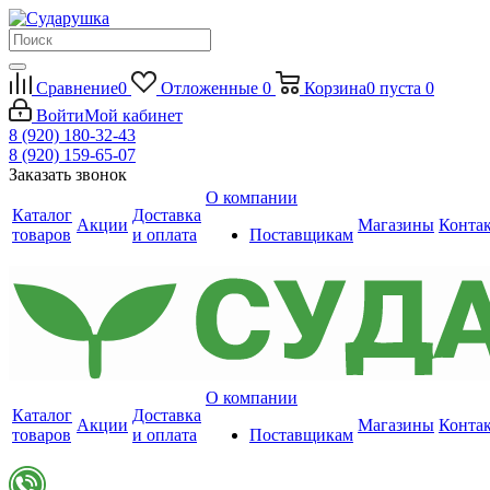
Сравнение
0
Отложенные
0
Корзина
0
пуста
0
Войти
Мой кабинет
8 (920) 180-32-43
8 (920) 159-65-07
Заказать звонок
О компании
Каталог
Доставка
Акции
Магазины
Конта
товаров
и оплата
Поставщикам
О компании
Каталог
Доставка
Акции
Магазины
Конта
товаров
и оплата
Поставщикам