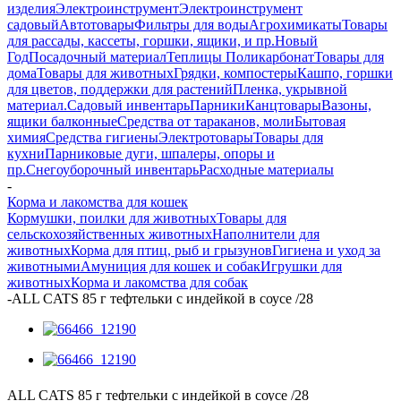
изделия
Электроинструмент
Электроинструмент
садовый
Автотовары
Фильтры для воды
Агрохимикаты
Товары
для рассады, кассеты, горшки, ящики, и пр.
Новый
Год
Посадочный материал
Теплицы Поликарбонат
Товары для
дома
Товары для животных
Грядки, компостеры
Кашпо, горшки
для цветов, поддержки для растений
Пленка, укрывной
материал.
Садовый инвентарь
Парники
Канцтовары
Вазоны,
ящики балконные
Средства от тараканов, моли
Бытовая
химия
Средства гигиены
Электротовары
Товары для
кухни
Парниковые дуги, шпалеры, опоры и
пр.
Снегоуборочный инвентарь
Расходные материалы
-
Корма и лакомства для кошек
Кормушки, поилки для животных
Товары для
сельскохозяйственных животных
Наполнители для
животных
Корма для птиц, рыб и грызунов
Гигиена и уход за
животными
Амуниция для кошек и собак
Игрушки для
животных
Корма и лакомства для собак
-
ALL CATS 85 г тефтельки с индейкой в соусе /28
ALL CATS 85 г тефтельки с индейкой в соусе /28