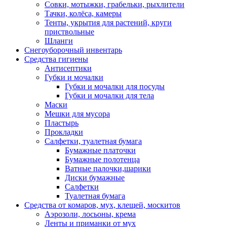
Совки, мотыжки, грабельки, рыхлители
Тачки, колёса, камеры
Тенты, укрытия для растений, круги
приствольные
Шланги
Снегоуборочный инвентарь
Средства гигиены
Антисептики
Губки и мочалки
Губки и мочалки для посуды
Губки и мочалки для тела
Маски
Мешки для мусора
Пластырь
Прокладки
Салфетки, туалетная бумага
Бумажные платочки
Бумажные полотенца
Ватные палочки,шарики
Диски бумажные
Салфетки
Туалетная бумага
Средства от комаров, мух, клещей, москитов
Аэрозоли, лосьоны, крема
Ленты и приманки от мух