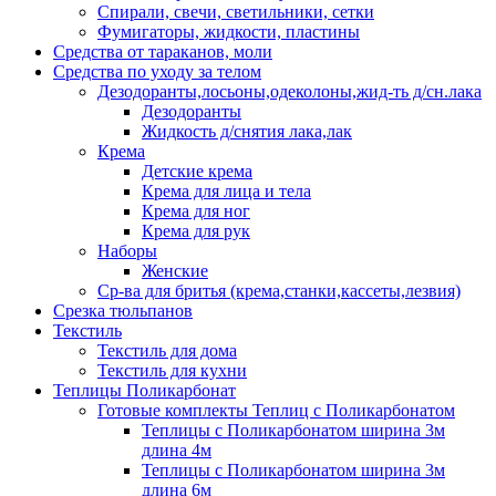
Спирали, свечи, светильники, сетки
Фумигаторы, жидкости, пластины
Средства от тараканов, моли
Средства по уходу за телом
Дезодоранты,лосьоны,одеколоны,жид-ть д/сн.лака
Дезодоранты
Жидкость д/снятия лака,лак
Крема
Детские крема
Крема для лица и тела
Крема для ног
Крема для рук
Наборы
Женские
Ср-ва для бритья (крема,станки,кассеты,лезвия)
Срезка тюльпанов
Текстиль
Текстиль для дома
Текстиль для кухни
Теплицы Поликарбонат
Готовые комплекты Теплиц с Поликарбонатом
Теплицы с Поликарбонатом ширина 3м
длина 4м
Теплицы с Поликарбонатом ширина 3м
длина 6м