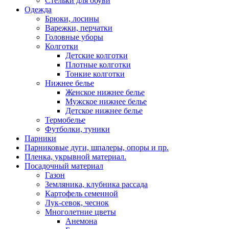
Стельки для обуви
Одежда
Брюки, лосины
Варежки, перчатки
Головные уборы
Колготки
Детские колготки
Плотные колготки
Тонкие колготки
Нижнее белье
Женское нижнее белье
Мужское нижнее белье
Детское нижнее белье
Термобелье
Футболки, туники
Парники
Парниковые дуги, шпалеры, опоры и пр.
Пленка, укрывной материал.
Посадочный материал
Газон
Земляника, клубника рассада
Картофель семенной
Лук-севок, чеснок
Многолетние цветы
Анемона