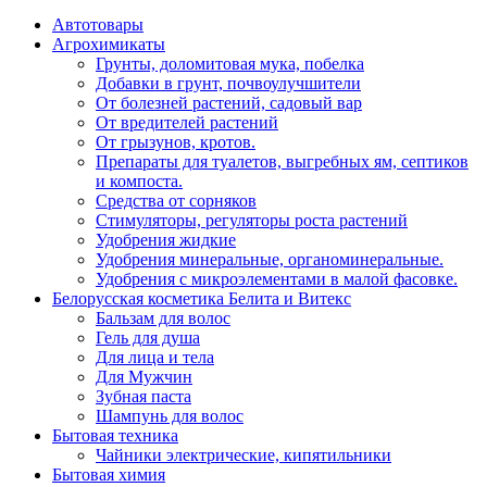
Автотовары
Агрохимикаты
Грунты, доломитовая мука, побелка
Добавки в грунт, почвоулучшители
От болезней растений, садовый вар
От вредителей растений
От грызунов, кротов.
Препараты для туалетов, выгребных ям, септиков
и компоста.
Средства от сорняков
Стимуляторы, регуляторы роста растений
Удобрения жидкие
Удобрения минеральные, органоминеральные.
Удобрения с микроэлементами в малой фасовке.
Белорусская косметика Белита и Витекс
Бальзам для волос
Гель для душа
Для лица и тела
Для Мужчин
Зубная паста
Шампунь для волос
Бытовая техника
Чайники электрические, кипятильники
Бытовая химия