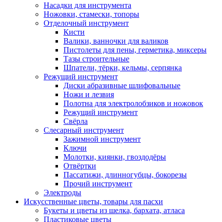
Насадки для инструмента
Ножовки, стамески, топоры
Отделочный инструмент
Кисти
Валики, ванночки для валиков
Пистолеты для пены, герметика, миксеры
Тазы строительные
Шпатели, тёрки, кельмы, серпянка
Режущий инструмент
Диски абразивные шлифовальные
Ножи и лезвия
Полотна для электролобзиков и ножовок
Режущий инструмент
Свёрла
Слесарный инструмент
Зажимной инструмент
Ключи
Молотки, киянки, гвоздодёры
Отвёртки
Пассатижи, длинногубцы, бокорезы
Прочий инструмент
Электроды
Искусственные цветы, товары для пасхи
Букеты и цветы из шелка, бархата, атласа
Пластиковые цветы