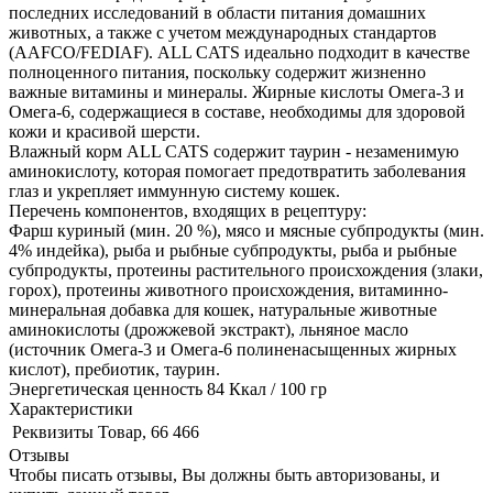
последних исследований в области питания домашних
животных, а также с учетом международных стандартов
(AAFCO/FEDIAF). ALL CATS идеально подходит в качестве
полноценного питания, поскольку содержит жизненно
важные витамины и минералы. Жирные кислоты Омега-3 и
Омега-6, содержащиеся в составе, необходимы для здоровой
кожи и красивой шерсти.
Влажный корм ALL CATS содержит таурин - незаменимую
аминокислоту, которая помогает предотвратить заболевания
глаз и укрепляет иммунную систему кошек.
Перечень компонентов, входящих в рецептуру:
Фарш куриный (мин. 20 %), мясо и мясные субпродукты (мин.
4% индейка), рыба и рыбные субпродукты, рыба и рыбные
субпродукты, протеины растительного происхождения (злаки,
горох), протеины животного происхождения, витаминно-
минеральная добавка для кошек, натуральные животные
аминокислоты (дрожжевой экстракт), льняное масло
(источник Омега-3 и Омега-6 полиненасыщенных жирных
кислот), пребиотик, таурин.
Энергетическая ценность 84 Ккал / 100 гр
Характеристики
Реквизиты
Товар, 66 466
Отзывы
Чтобы писать отзывы, Вы должны быть авторизованы, и