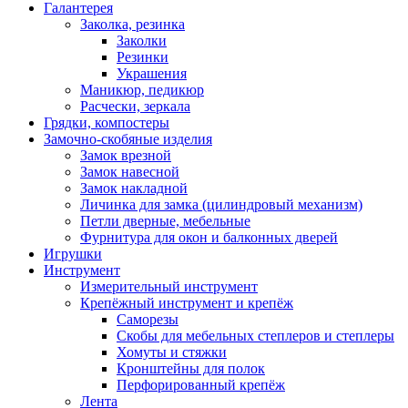
Галантерея
Заколка, резинка
Заколки
Резинки
Украшения
Маникюр, педикюр
Расчески, зеркала
Грядки, компостеры
Замочно-скобяные изделия
Замок врезной
Замок навесной
Замок накладной
Личинка для замка (цилиндровый механизм)
Петли дверные, мебельные
Фурнитура для окон и балконных дверей
Игрушки
Инструмент
Измерительный инструмент
Крепёжный инструмент и крепёж
Саморезы
Скобы для мебельных степлеров и степлеры
Хомуты и стяжки
Кронштейны для полок
Перфорированный крепёж
Лента