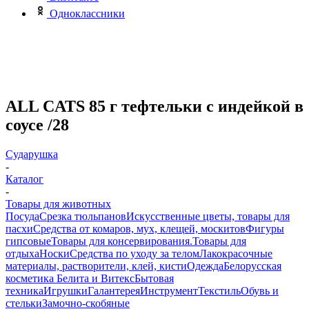
Одноклассники
ALL CATS 85 г тефтельки с индейкой в
соусе /28
Сударушка
-
Каталог
-
Товары для животных
Посуда
Срезка тюльпанов
Искусственные цветы, товары для
пасхи
Средства от комаров, мух, клещей, москитов
Фигуры
гипсовые
Товары для консервирования.
Товары для
отдыха
Носки
Средства по уходу за телом
Лакокрасочные
материалы, растворители, клей, кисти
Одежда
Белорусская
косметика Белита и Витекс
Бытовая
техника
Игрушки
Галантерея
Инструмент
Текстиль
Обувь и
стельки
Замочно-скобяные