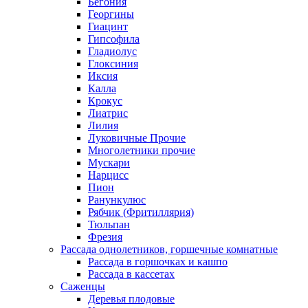
Бегония
Георгины
Гиацинт
Гипсофила
Гладиолус
Глоксиния
Иксия
Калла
Крокус
Лиатрис
Лилия
Луковичные Прочие
Многолетники прочие
Мускари
Нарцисс
Пион
Ранункулюс
Рябчик (Фритиллярия)
Тюльпан
Фрезия
Рассада однолетников, горшечные комнатные
Рассада в горшочках и кашпо
Рассада в кассетах
Саженцы
Деревья плодовые