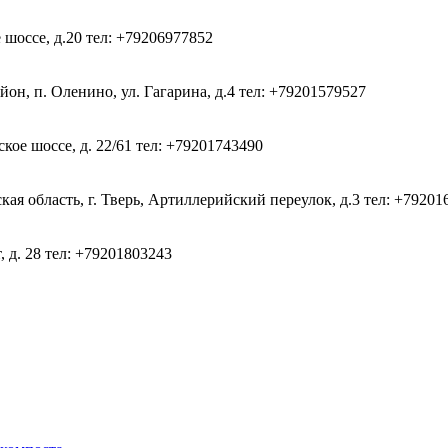
 шоссе, д.20
тел: +79206977852
он, п. Оленино, ул. Гагарина, д.4
тел: +79201579527
кое шоссе, д. 22/61
тел: +79201743490
ая область, г. Тверь, Артиллерийский переулок, д.3
тел: +79201
, д. 28
тел: +79201803243