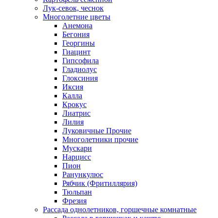
Лук-севок, чеснок
Многолетние цветы
Анемона
Бегония
Георгины
Гиацинт
Гипсофила
Гладиолус
Глоксиния
Иксия
Калла
Крокус
Лиатрис
Лилия
Луковичные Прочие
Многолетники прочие
Мускари
Нарцисс
Пион
Ранункулюс
Рябчик (Фритиллярия)
Тюльпан
Фрезия
Рассада однолетников, горшечные комнатные