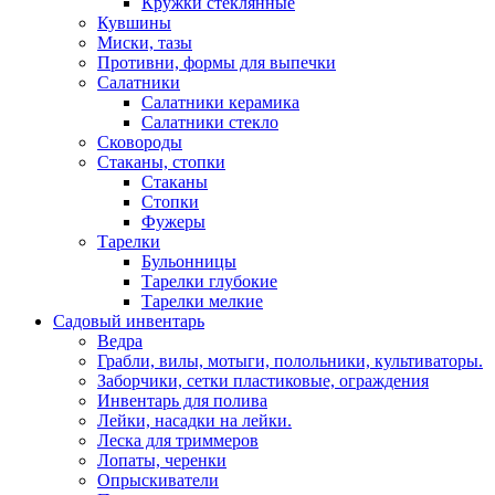
Кружки стеклянные
Кувшины
Миски, тазы
Противни, формы для выпечки
Салатники
Салатники керамика
Салатники стекло
Сковороды
Стаканы, стопки
Стаканы
Стопки
Фужеры
Тарелки
Бульонницы
Тарелки глубокие
Тарелки мелкие
Садовый инвентарь
Ведра
Грабли, вилы, мотыги, полольники, культиваторы.
Заборчики, сетки пластиковые, ограждения
Инвентарь для полива
Лейки, насадки на лейки.
Леска для триммеров
Лопаты, черенки
Опрыскиватели