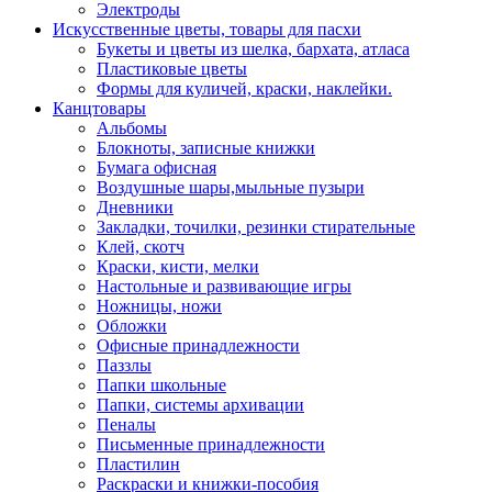
Электроды
Искусственные цветы, товары для пасхи
Букеты и цветы из шелка, бархата, атласа
Пластиковые цветы
Формы для куличей, краски, наклейки.
Канцтовары
Альбомы
Блокноты, записные книжки
Бумага офисная
Воздушные шары,мыльные пузыри
Дневники
Закладки, точилки, резинки стирательные
Клей, скотч
Краски, кисти, мелки
Настольные и развивающие игры
Ножницы, ножи
Обложки
Офисные принадлежности
Паззлы
Папки школьные
Папки, системы архивации
Пеналы
Письменные принадлежности
Пластилин
Раскраски и книжки-пособия