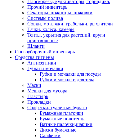
Плоскорезы, культиваторы, торнадика.
Прочий инвентарь
Секаторы, ножницы, ножовки
Системы полива
Совки, мотыжки, грабельки, рыхлители
Тачки, колёса, камеры
Тенты, укрытия для растений, круги
приствольные
Шланги
Снегоуборочный инвентарь
Средства гигиены
Антисептики
Губки и мочалки
Губки и мочалки для посуды
Губки и мочалки для тела
Маски
Мешки для мусора
Пластырь
Прокладки
Салфетки, туалетная бумага
Бумажные платочки
Бумажные полотенца
Ватные палочки,шарики
Диски бумажные
Салфетки