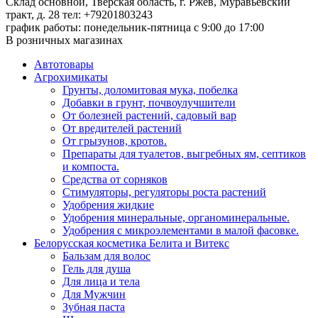
Склад основной, Тверская область, г. Ржев, Муравьёвский
тракт, д. 28
тел: +79201803243
график работы: понедельник-пятница с 9:00 до 17:00
В розничных магазинах
Автотовары
Агрохимикаты
Грунты, доломитовая мука, побелка
Добавки в грунт, почвоулучшители
От болезней растений, садовый вар
От вредителей растений
От грызунов, кротов.
Препараты для туалетов, выгребных ям, септиков
и компоста.
Средства от сорняков
Стимуляторы, регуляторы роста растений
Удобрения жидкие
Удобрения минеральные, органоминеральные.
Удобрения с микроэлементами в малой фасовке.
Белорусская косметика Белита и Витекс
Бальзам для волос
Гель для душа
Для лица и тела
Для Мужчин
Зубная паста