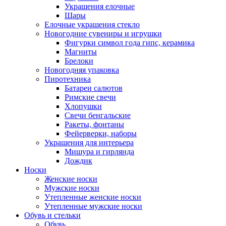
Украшения елочные
Шары
Елочные украшения стекло
Новогодние сувениры и игрушки
Фигурки символ года гипс, керамика
Магниты
Брелоки
Новогодняя упаковка
Пиротехника
Батареи салютов
Римские свечи
Хлопушки
Свечи бенгальские
Ракеты, фонтаны
Фейерверки, наборы
Украшения для интерьера
Мишура и гирлянда
Дождик
Носки
Женские носки
Мужские носки
Утепленные женские носки
Утепленные мужские носки
Обувь и стельки
Обувь