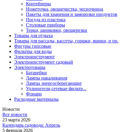
Контейнеры
Ножеточка, овощечистка, чесночница
Пакеты для хранения и заморозки продуктов
Посуда из пластика
Столовые приборы
Терки, шинковки, овощерезки
Товары для отдыха
Товары для рассады, кассеты, горшки, ящики, и пр.
Фигуры гипсовые
Фильтры для воды
Электроинструмент
Электроинструмент садовый
Электротовары
Батарейки
Лампы накаливания
Лампы энергосберегающие
Удлинители,сетевые фильтр...
Фонари
Расходные материалы
Новости
Все новости
23 марта 2026
Календарь садовода: Апрель
5 февраля 2026