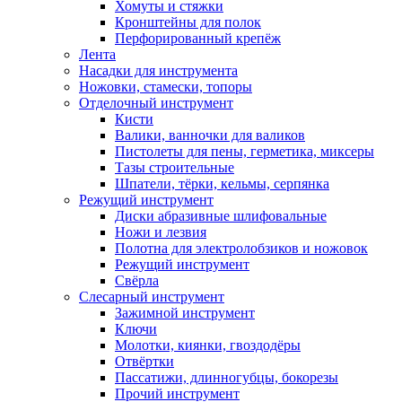
Хомуты и стяжки
Кронштейны для полок
Перфорированный крепёж
Лента
Насадки для инструмента
Ножовки, стамески, топоры
Отделочный инструмент
Кисти
Валики, ванночки для валиков
Пистолеты для пены, герметика, миксеры
Тазы строительные
Шпатели, тёрки, кельмы, серпянка
Режущий инструмент
Диски абразивные шлифовальные
Ножи и лезвия
Полотна для электролобзиков и ножовок
Режущий инструмент
Свёрла
Слесарный инструмент
Зажимной инструмент
Ключи
Молотки, киянки, гвоздодёры
Отвёртки
Пассатижи, длинногубцы, бокорезы
Прочий инструмент