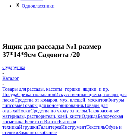
Одноклассники
Ящик для рассады №1 размер
37*14*9см Садовита /20
Сударушка
-
Каталог
-
Товары для рассады, кассеты, горшки, ящики, и пр.
Посуда
Срезка тюльпанов
Искусственные цветы, товары для
пасхи
Средства от комаров, мух, клещей, москитов
Фигуры
гипсовые
Товары для консервирования.
Товары для
отдыха
Носки
Средства по уходу за телом
Лакокрасочные
материалы, растворители, клей, кисти
Одежда
Белорусская
косметика Белита и Витекс
Бытовая
техника
Игрушки
Галантерея
Инструмент
Текстиль
Обувь и
стельки
Замочно-скобяные