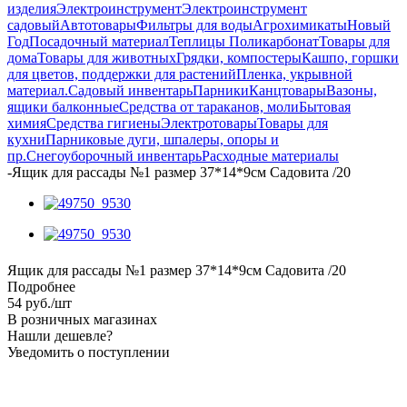
изделия
Электроинструмент
Электроинструмент
садовый
Автотовары
Фильтры для воды
Агрохимикаты
Новый
Год
Посадочный материал
Теплицы Поликарбонат
Товары для
дома
Товары для животных
Грядки, компостеры
Кашпо, горшки
для цветов, поддержки для растений
Пленка, укрывной
материал.
Садовый инвентарь
Парники
Канцтовары
Вазоны,
ящики балконные
Средства от тараканов, моли
Бытовая
химия
Средства гигиены
Электротовары
Товары для
кухни
Парниковые дуги, шпалеры, опоры и
пр.
Снегоуборочный инвентарь
Расходные материалы
-
Ящик для рассады №1 размер 37*14*9см Садовита /20
Ящик для рассады №1 размер 37*14*9см Садовита /20
Подробнее
54
руб.
/шт
В розничных магазинах
Нашли дешевле?
Уведомить о поступлении