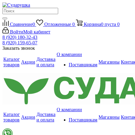
Сравнение
0
Отложенные
0
Корзина
0
пуста
0
Войти
Мой кабинет
8 (920) 180-32-43
8 (920) 159-65-07
Заказать звонок
О компании
Каталог
Доставка
Акции
Магазины
Конта
товаров
и оплата
Поставщикам
О компании
Каталог
Доставка
Акции
Магазины
Конта
товаров
и оплата
Поставщикам