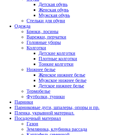
Детская обувь
Женская обувь
Мужская обувь
Стельки для обуви
Одежда
Брюки, лосины
Варежки, перчатки
Головные уборы
Колготки
Детские колготки
Плотные колготки
Тонкие колготки
Нижнее белье
Женское нижнее белье
Мужское нижнее белье
Детское нижнее белье
Термобелье
Футболки, туники
Парники
Парниковые дуги, шпалеры, опоры и пр.
Пленка, укрывной материал.
Посадочный материал
Газон
Земляника, клубника рассада
Картофель семенной