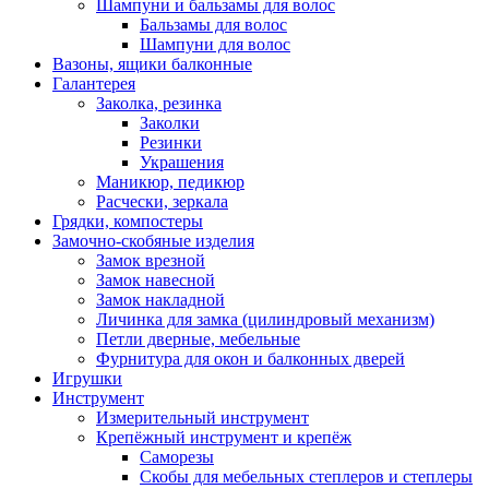
Шампуни и бальзамы для волос
Бальзамы для волос
Шампуни для волос
Вазоны, ящики балконные
Галантерея
Заколка, резинка
Заколки
Резинки
Украшения
Маникюр, педикюр
Расчески, зеркала
Грядки, компостеры
Замочно-скобяные изделия
Замок врезной
Замок навесной
Замок накладной
Личинка для замка (цилиндровый механизм)
Петли дверные, мебельные
Фурнитура для окон и балконных дверей
Игрушки
Инструмент
Измерительный инструмент
Крепёжный инструмент и крепёж
Саморезы
Скобы для мебельных степлеров и степлеры