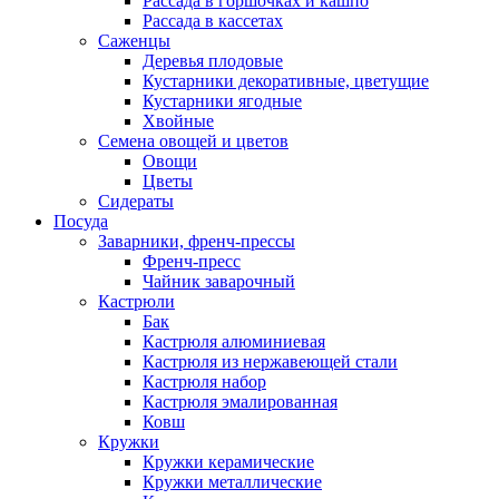
Рассада в горшочках и кашпо
Рассада в кассетах
Саженцы
Деревья плодовые
Кустарники декоративные, цветущие
Кустарники ягодные
Хвойные
Семена овощей и цветов
Овощи
Цветы
Сидераты
Посуда
Заварники, френч-прессы
Френч-пресс
Чайник заварочный
Кастрюли
Бак
Кастрюля алюминиевая
Кастрюля из нержавеющей стали
Кастрюля набор
Кастрюля эмалированная
Ковш
Кружки
Кружки керамические
Кружки металлические