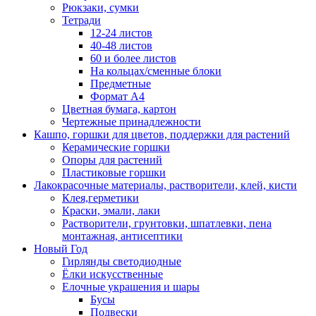
Рюкзаки, сумки
Тетради
12-24 листов
40-48 листов
60 и более листов
На кольцах/сменные блоки
Предметные
Формат А4
Цветная бумага, картон
Чертежные принадлежности
Кашпо, горшки для цветов, поддержки для растений
Керамические горшки
Опоры для растений
Пластиковые горшки
Лакокрасочные материалы, растворители, клей, кисти
Клея,герметики
Краски, эмали, лаки
Растворители, грунтовки, шпатлевки, пена
монтажная, антисептики
Новый Год
Гирлянды светодиодные
Ёлки искусственные
Елочные украшения и шары
Бусы
Подвески