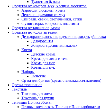
Туалетная бумага
Средства от комаров, мух, клещей, москитов
Аэрозоли, лосьоны, крема
Ленты и приманки от мух
Спирали, свечи, светильники, сетки
Фумигаторы, жидкости, пластины
Средства от тараканов, моли
Средства по уходу за телом
Дезодоранты,лосьоны,одеколоны,жид-ть д/сн.лака
Дезодоранты
Жидкость д/снятия лака,лак
Крема
Детские крема
Крема для лица и тела
Крема для ног
Крема для рук
Наборы
Женские
Ср-ва для бритья (крема,станки,кассеты,лезвия)
Срезка тюльпанов
Текстиль
Текстиль для дома
Текстиль для кухни
Теплицы Поликарбонат
Готовые комплекты Теплиц с Поликарбонатом